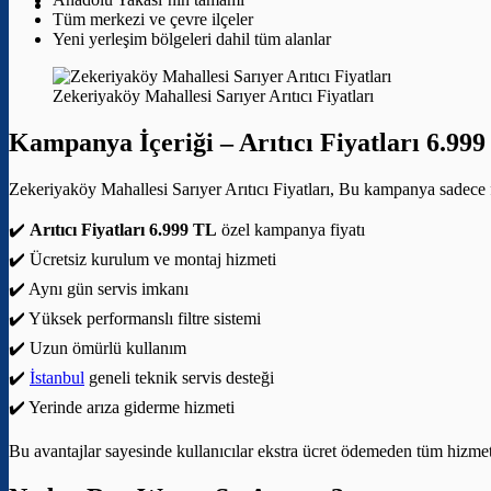
Tüm merkezi ve çevre ilçeler
Yeni yerleşim bölgeleri dahil tüm alanlar
Zekeriyaköy Mahallesi Sarıyer Arıtıcı Fiyatları
Kampanya İçeriği –
Arıtıcı Fiyatları 6.99
Zekeriyaköy Mahallesi Sarıyer Arıtıcı Fiyatları, Bu kampanya sadece fi
✔️
Arıtıcı Fiyatları 6.999 TL
özel kampanya fiyatı
✔️ Ücretsiz kurulum ve montaj hizmeti
✔️ Aynı gün servis imkanı
✔️ Yüksek performanslı filtre sistemi
✔️ Uzun ömürlü kullanım
✔️
İstanbul
geneli teknik servis desteği
✔️ Yerinde arıza giderme hizmeti
Bu avantajlar sayesinde kullanıcılar ekstra ücret ödemeden tüm hizmetle