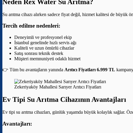
Neden Rex Water Su Arıtma?
Su arıtma cihazı alırken sadece fiyat değil, hizmet kalitesi de büyük 
Tercih edilme nedenleri:
Deneyimli ve profesyonel ekip
İstanbul genelinde hızlı servis ağı
Kaliteli ve uzun ömürlü cihazlar
Satış sonrası teknik destek
Müşteri memnuniyeti odaklı hizmet
👉 Tüm bu avantajların yanında
Arıtıcı Fiyatları 6.999 TL
kampanyas
Zekeriyaköy Mahallesi Sarıyer Arıtıcı Fiyatları
Ev Tipi Su Arıtma Cihazının Avantajları
Ev tipi su arıtma cihazları, günlük yaşamda büyük kolaylık sağlar. Özel
Avantajları: