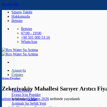
İçeriğe atla
Sipariş Takibi
Hakkımızda
İletişim
İletişim
07:00 - 19:00
+90 501 000 53 16
WhatsApp
Anasayfa
Ürünler
Arıtıcı Fiyatları
Zekeriyaköy Mahallesi Sarıyer Arıtıcı Fiya
Tüm Ürünler
Eviniz İçin
admin
tarafından
5 Mayıs 2026
tarihinde yayınlandı
İş Yeriniz
Arıtmalı Su Sebili