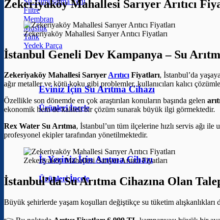
Su Yumuşatma
Zekeriyaköy Mahallesi Sarıyer Arıtıcı F
Filtre
Membran
Musluk
Zekeriyaköy Mahallesi Sarıyer Arıtıcı Fiyatları
Tank
Yedek Parça
İstanbul Geneli Dev Kampanya – Su Arıtm
Zekeriyaköy Mahallesi Sarıyer
Arıtıcı
Fiyatları
, İstanbul’da yaşay
ağır metaller ve kötü koku gibi problemler, kullanıcıları kalıcı çözüml
Eviniz İçin Su Arıtma Cihazı
Özellikle son dönemde en çok araştırılan konuların başında gelen
arıt
Ürünleri İncele
ekonomik hem de kaliteli bir çözüm sunarak büyük ilgi görmektedir.
Rex Water Su Arıtma
, İstanbul’un tüm ilçelerine hızlı servis ağı il
profesyonel ekipler tarafından yönetilmektedir.
İş Yeriniz İçin Arıtma Cihazı
Zekeriyaköy Mahallesi Sarıyer Arıtıcı Fiyatları
Ürünleri İncele
İstanbul’da Su Arıtma Cihazına Olan Tale
Büyük şehirlerde yaşam koşulları değiştikçe su tüketim alışkanlıkları