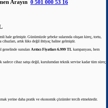
Hemen Arayın
0 501 000 53 16
L
mli hale gelmiştir. Günümüzde şebeke sularında oluşan kireç, tortu,
ihazları, artık lüks değil ihtiyaç haline gelmiştir.
bul genelinde sunulan
Arıtıcı Fiyatları 6.999 TL
kampanyası, hem
elik sadece cihaz satışı değil, kurulumdan teknik servise kadar tüm süreç
aşımak yerine daha pratik ve ekonomik çözümler tercih etmektedir.