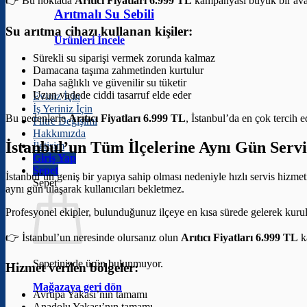
👉 Bu noktada
Arıtıcı Fiyatları 6.999 TL
kampanyası büyük bir avan
Arıtmalı Su Sebili
Su arıtma cihazı kullanan kişiler:
Ürünleri İncele
Sürekli su siparişi vermek zorunda kalmaz
Damacana taşıma zahmetinden kurtulur
Daha sağlıklı ve güvenilir su tüketir
Uzun vadede ciddi tasarruf elde eder
Eviniz İçin
İş Yeriniz İçin
Bu nedenlerle
Arıtıcı Fiyatları 6.999 TL
, İstanbul’da en çok tercih 
Filtre Değişimi
Hakkımızda
İstanbul’un Tüm İlçelerine Aynı Gün Servi
İletişim
Giriş Yap
Sepet
İstanbul’un geniş bir yapıya sahip olması nedeniyle hızlı servis hizme
Sepet
aynı gün ulaşarak kullanıcıları bekletmez.
Profesyonel ekipler, bulunduğunuz ilçeye en kısa sürede gelerek kuru
👉 İstanbul’un neresinde olursanız olun
Arıtıcı Fiyatları 6.999 TL
k
Sepetinizde ürün bulunmuyor.
Hizmet verilen bölgeler:
Mağazaya geri dön
Avrupa Yakası’nın tamamı
Anadolu Yakası’nın tamamı