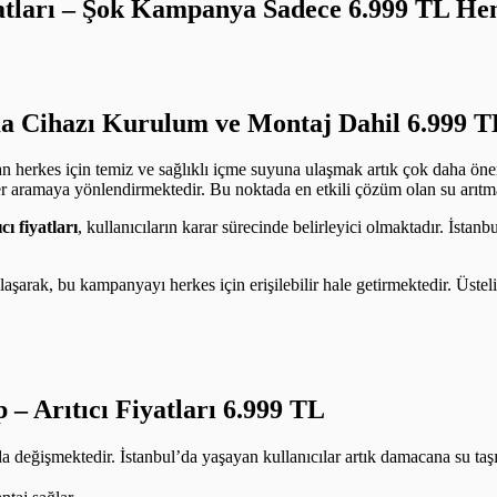
iyatları – Şok Kampanya Sadece 6.999 TL 
a Cihazı Kurulum ve Montaj Dahil 6.999 T
an herkes için temiz ve sağlıklı içme suyuna ulaşmak artık çok daha öne
er aramaya yönlendirmektedir. Bu noktada en etkili çözüm olan su arıtma c
ıcı fiyatları
, kullanıcıların karar sürecinde belirleyici olmaktadır. İstan
e ulaşarak, bu kampanyayı herkes için erişilebilir hale getirmektedir. Üst
p –
Arıtıcı Fiyatları 6.999 TL
 da değişmektedir. İstanbul’da yaşayan kullanıcılar artık damacana su t