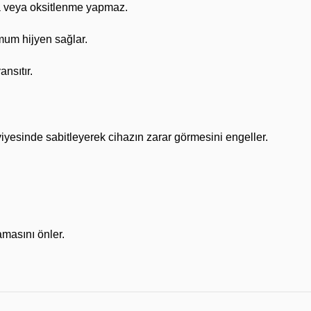
a veya oksitlenme yapmaz.
um hijyen sağlar.
nsıtır.
esinde sabitleyerek cihazın zarar görmesini engeller.
amasını önler.