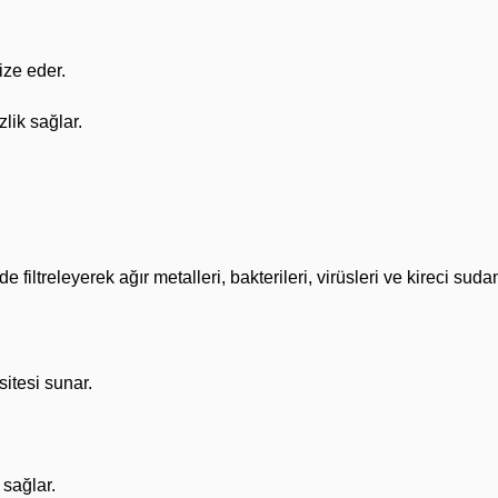
ize eder.
lik sağlar.
iltreleyerek ağır metalleri, bakterileri, virüsleri ve kireci sudan 
itesi sunar.
 sağlar.