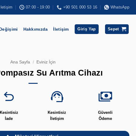
İletişim
07:00 - 19:00
+90 501 000 53 16
WhatsApp
 Değişimi
Hakkımızda
İletişim
Giriş Yap
Sepet
Ana Sayfa
/
Eviniz İçin
ompasız Su Arıtma Cihazı
Kesintisiz
Kesintisiz
Güvenli
İade
İletişim
Ödeme