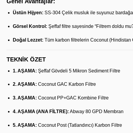
Genel Avantajlar:
Üstün Hijyen:
SS-304 Çelik musluk ile suyunuz bardağa d
Görsel Kontrol:
Şeffaf filtre sayesinde “Filtrem doldu m
Doğal Lezzet:
Tüm karbon filtrelerin Coconut (Hindistan Ce
TEKNİK ÖZET
1. AŞAMA:
Şeffaf Gövdeli 5 Mikron Sediment Filtre
2. AŞAMA:
Coconut GAC Karbon Filtre
3. AŞAMA:
Coconut PP+GAC Kombine Filtre
4. AŞAMA (ANA FİLTRE):
Abway 80 GPD Membran
5. AŞAMA:
Coconut Post (Tatlandırıcı) Karbon Filtre