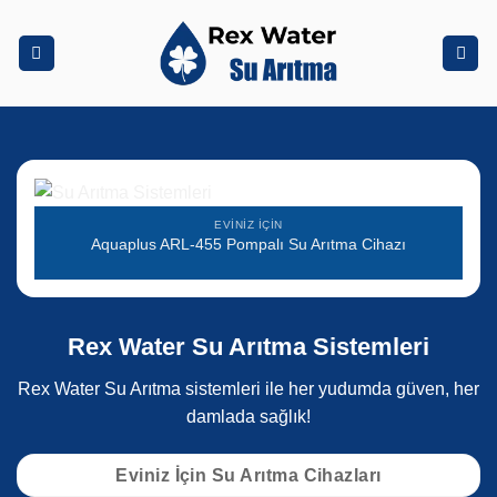
İçeriğe
atla
EVINIZ İÇIN
Aquaplus ARL-455 Pompalı Su Arıtma Cihazı
Rex Water Su Arıtma Sistemleri
Rex Water Su Arıtma sistemleri ile her yudumda güven, her
damlada sağlık!
Eviniz İçin Su Arıtma Cihazları