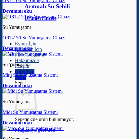
ORT-100 Su Yumuşatma Cihazı
Arıtmalı Su Sebili
Devamını oku
Ürünleri İncele
Su Yumuşatma
ORT-150 Su Yumuşatma Cihazı
Eviniz İçin
Devamını oku
İş Yeriniz İçin
Filtre Değişimi
Hakkımızda
Su Yumuşatma
İletişim
Giriş Yap
Mini Su Yumuşatma Sistemi
Sepet
Sepet
Devamını oku
Su Yumuşatma
Midi Su Yumuşatma Sistemi
Sepetinizde ürün bulunmuyor.
Devamını oku
Mağazaya geri dön
Su Yumuşatma