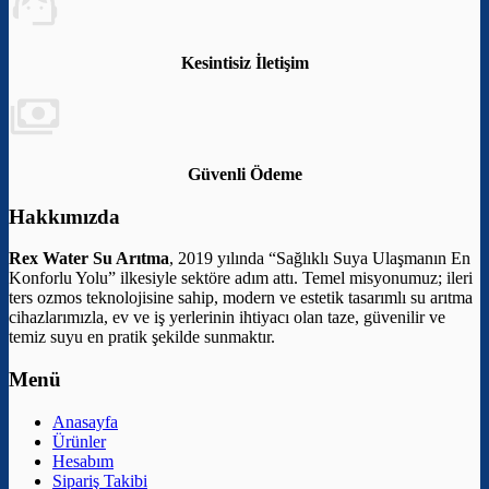
Kesintisiz İletişim
Güvenli Ödeme
Hakkımızda
Rex Water Su Arıtma
, 2019 yılında “Sağlıklı Suya Ulaşmanın En
Konforlu Yolu” ilkesiyle sektöre adım attı. Temel misyonumuz; ileri
ters ozmos teknolojisine sahip, modern ve estetik tasarımlı su arıtma
cihazlarımızla, ev ve iş yerlerinin ihtiyacı olan taze, güvenilir ve
temiz suyu en pratik şekilde sunmaktır.
Menü
Anasayfa
Ürünler
Hesabım
Sipariş Takibi