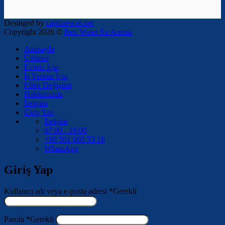
Desinged by
capturewas.net
Copyright 2026 ©
Rex Water Su Arıtma
Anasayfa
Ürünler
Eviniz İçin
İş Yeriniz İçin
Filtre Değişimi
Hakkımızda
İletişim
Giriş Yap
İletişim
07:00 - 19:00
+90 501 000 53 16
WhatsApp
Giriş Yap
Kullanıcı adı veya e-posta adresi
*
Gerekli
Parola
*
Gerekli