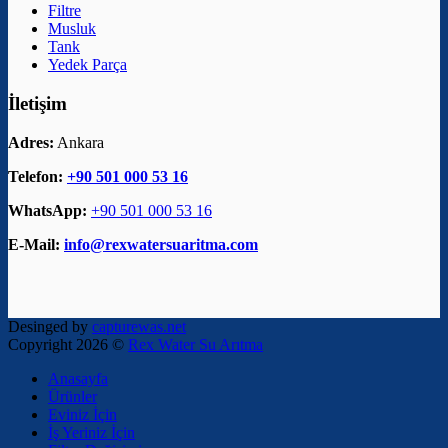
Filtre
Musluk
Tank
Yedek Parça
İletişim
Adres:
Ankara
Telefon:
+90 501 000 53 16
WhatsApp:
+90 501 000 53 16
E-Mail:
info@rexwatersuaritma.com
Desinged by
capturewas.net
Copyright 2026 ©
Rex Water Su Arıtma
Anasayfa
Ürünler
Eviniz İçin
İş Yeriniz İçin