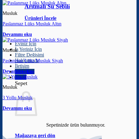
Arıtmalı Su Sebili
Musluk
Ürünleri İncele
Paslanmaz Lüks Musluk Altın
Devamını oku
Eviniz İçin
İş Yeriniz İçin
Musluk
Filtre Değişimi
Hakkımızda
Paslanmaz Lüks Musluk Siyah
İletişim
Devamını oku
Giriş Yap
Sepet
Sepet
Musluk
3 Yollu Musluk
Devamını oku
Sepetinizde ürün bulunmuyor.
Mağazaya geri dön