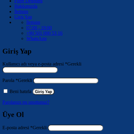
Filtre Değişimi
Hakkımızda
İletişim
Giriş Yap
İletişim
07:00 - 19:00
+90 501 000 53 16
WhatsApp
Giriş Yap
Kullanıcı adı veya e-posta adresi
*
Gerekli
Parola
*
Gerekli
Beni hatırla
Giriş Yap
Parolanızı mı unuttunuz?
Üye Ol
E-posta adresi
*
Gerekli