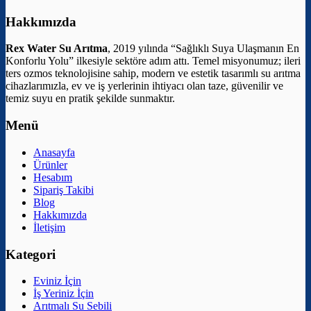
Hakkımızda
Rex Water Su Arıtma
, 2019 yılında “Sağlıklı Suya Ulaşmanın En
Konforlu Yolu” ilkesiyle sektöre adım attı. Temel misyonumuz; ileri
ters ozmos teknolojisine sahip, modern ve estetik tasarımlı su arıtma
cihazlarımızla, ev ve iş yerlerinin ihtiyacı olan taze, güvenilir ve
temiz suyu en pratik şekilde sunmaktır.
Menü
Anasayfa
Ürünler
Hesabım
Sipariş Takibi
Blog
Hakkımızda
İletişim
Kategori
Eviniz İçin
İş Yeriniz İçin
Arıtmalı Su Sebili