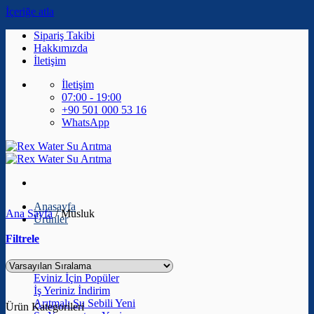
İçeriğe atla
Sipariş Takibi
Hakkımızda
İletişim
İletişim
07:00 - 19:00
+90 501 000 53 16
WhatsApp
Anasayfa
Ana Sayfa
/
Musluk
Ürünler
Filtrele
Tüm Ürünler
Eviniz İçin
İş Yeriniz
Arıtmalı Su Sebili
Ürün Kategorileri