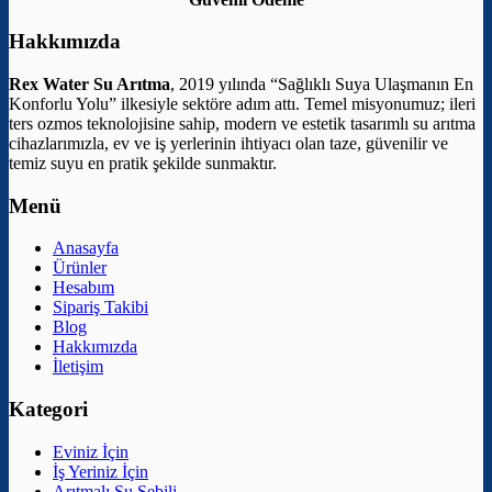
Hakkımızda
Rex Water Su Arıtma
, 2019 yılında “Sağlıklı Suya Ulaşmanın En
Konforlu Yolu” ilkesiyle sektöre adım attı. Temel misyonumuz; ileri
ters ozmos teknolojisine sahip, modern ve estetik tasarımlı su arıtma
cihazlarımızla, ev ve iş yerlerinin ihtiyacı olan taze, güvenilir ve
temiz suyu en pratik şekilde sunmaktır.
Menü
Anasayfa
Ürünler
Hesabım
Sipariş Takibi
Blog
Hakkımızda
İletişim
Kategori
Eviniz İçin
İş Yeriniz İçin
Arıtmalı Su Sebili