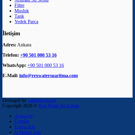
Filtre
Musluk
Tank
Yedek Parça
İletişim
Adres:
Ankara
Telefon:
+90 501 000 53 16
WhatsApp:
+90 501 000 53 16
E-Mail:
info@rexwatersuaritma.com
Desinged by
capturewas.net
Copyright 2026 ©
Rex Water Su Arıtma
Anasayfa
Ürünler
Eviniz İçin
İş Yeriniz İçin