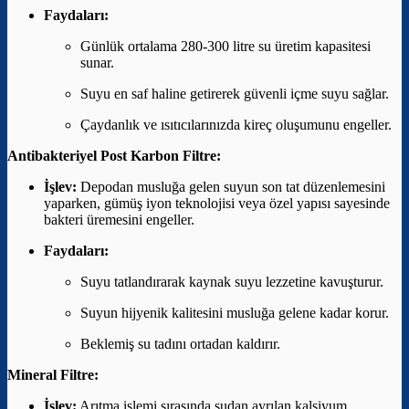
Faydaları:
Günlük ortalama 280-300 litre su üretim kapasitesi
sunar.
Suyu en saf haline getirerek güvenli içme suyu sağlar.
Çaydanlık ve ısıtıcılarınızda kireç oluşumunu engeller.
Antibakteriyel Post Karbon Filtre:
İşlev:
Depodan musluğa gelen suyun son tat düzenlemesini
yaparken, gümüş iyon teknolojisi veya özel yapısı sayesinde
bakteri üremesini engeller.
Faydaları:
Suyu tatlandırarak kaynak suyu lezzetine kavuşturur.
Suyun hijyenik kalitesini musluğa gelene kadar korur.
Beklemiş su tadını ortadan kaldırır.
Mineral Filtre:
İşlev:
Arıtma işlemi sırasında sudan ayrılan kalsiyum,