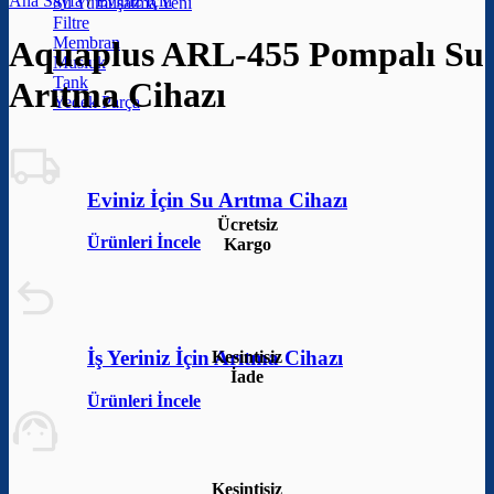
Ana Sayfa
/
Eviniz İçin
Su Yumuşatma
Filtre
Membran
Aquaplus ARL-455 Pompalı Su
Musluk
Tank
Arıtma Cihazı
Yedek Parça
Eviniz İçin Su Arıtma Cihazı
Ücretsiz
Ürünleri İncele
Kargo
İş Yeriniz İçin Arıtma Cihazı
Kesintisiz
İade
Ürünleri İncele
Kesintisiz