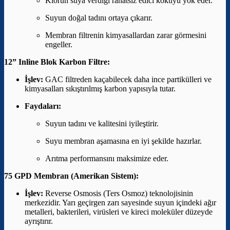
Klorun suya verdiği rahatsız edici kokuyu yok eder.
Suyun doğal tadını ortaya çıkarır.
Membran filtrenin kimyasallardan zarar görmesini
engeller.
12” Inline Blok Karbon Filtre:
İşlev:
GAC filtreden kaçabilecek daha ince partikülleri ve
kimyasalları sıkıştırılmış karbon yapısıyla tutar.
Faydaları:
Suyun tadını ve kalitesini iyileştirir.
Suyu membran aşamasına en iyi şekilde hazırlar.
Arıtma performansını maksimize eder.
75 GPD Membran (Amerikan Sistem):
İşlev:
Reverse Osmosis (Ters Osmoz) teknolojisinin
merkezidir. Yarı geçirgen zarı sayesinde suyun içindeki ağır
metalleri, bakterileri, virüsleri ve kireci moleküler düzeyde
ayrıştırır.