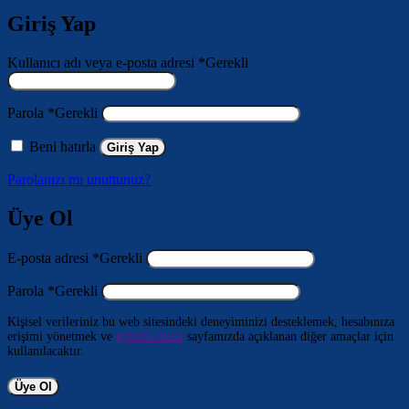
Giriş Yap
Kullanıcı adı veya e-posta adresi
*
Gerekli
Parola
*
Gerekli
Beni hatırla
Giriş Yap
Parolanızı mı unuttunuz?
Üye Ol
E-posta adresi
*
Gerekli
Parola
*
Gerekli
Kişisel verileriniz bu web sitesindeki deneyiminizi desteklemek, hesabınıza
erişimi yönetmek ve
gizlilik ilkesi
sayfamızda açıklanan diğer amaçlar için
kullanılacaktır.
Üye Ol