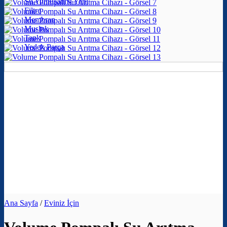
Su Yumuşatma
Filtre
Membran
Musluk
Tank
Yedek Parça
Eviniz İçin Su Arıtma Cihazı
Ürünleri İncele
İş Yeriniz İçin Arıtma Cihazı
Ürünleri İncele
Ana Sayfa
/
Eviniz İçin