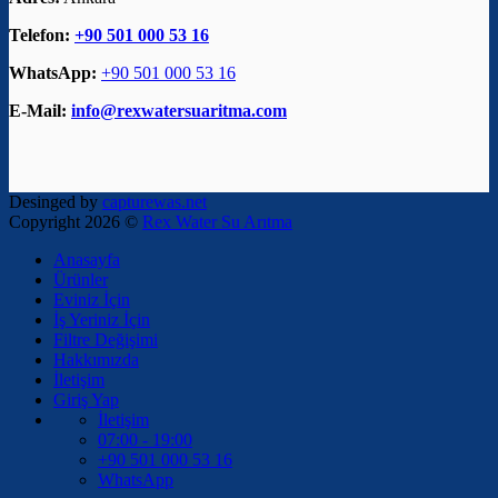
Telefon:
+90 501 000 53 16
WhatsApp:
+90 501 000 53 16
E-Mail:
info@rexwatersuaritma.com
Desinged by
capturewas.net
Copyright 2026 ©
Rex Water Su Arıtma
Anasayfa
Ürünler
Eviniz İçin
İş Yeriniz İçin
Filtre Değişimi
Hakkımızda
İletişim
Giriş Yap
İletişim
07:00 - 19:00
+90 501 000 53 16
WhatsApp