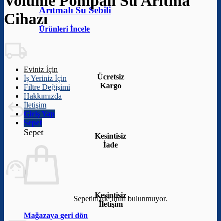
Volume Pompalı Su Arıtma
Arıtmalı Su Sebili
Cihazı
Ürünleri İncele
Eviniz İçin
Ücretsiz
İş Yeriniz İçin
Kargo
Filtre Değişimi
Hakkımızda
İletişim
Giriş Yap
Sepet
Sepet
Kesintisiz
İade
Kesintisiz
Sepetinizde ürün bulunmuyor.
İletişim
Mağazaya geri dön