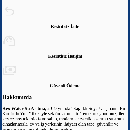
Kesintisiz İade
Kesintisiz İletişim
Güvenli Ödeme
Hakkımızda
Rex Water Su Arıtma
, 2019 yılında “Sağlıklı Suya Ulaşmanın En
Konforlu Yolu” ilkesiyle sektöre adım attı. Temel misyonumuz; ileri
ters ozmos teknolojisine sahip, modern ve estetik tasarımlı su arıtma
cihazlarımızla, ev ve iş yerlerinin ihtiyacı olan taze, güvenilir ve
temiz suyu en pratik şekilde sunmaktır.