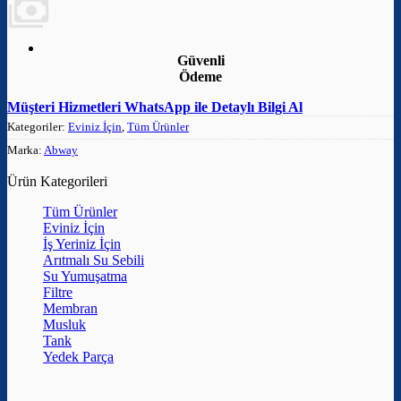
Güvenli
Ödeme
Müşteri Hizmetleri
WhatsApp ile Detaylı Bilgi Al
Kategoriler:
Eviniz İçin
,
Tüm Ürünler
Marka:
Abway
Ürün Kategorileri
Tüm Ürünler
Eviniz İçin
İş Yeriniz İçin
Arıtmalı Su Sebili
Su Yumuşatma
Filtre
Membran
Musluk
Tank
Yedek Parça