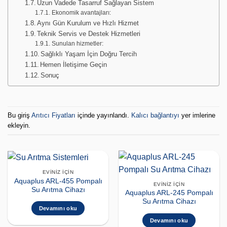
Uzun Vadede Tasarruf Sağlayan Sistem
Ekonomik avantajları:
Aynı Gün Kurulum ve Hızlı Hizmet
Teknik Servis ve Destek Hizmetleri
Sunulan hizmetler:
Sağlıklı Yaşam İçin Doğru Tercih
Hemen İletişime Geçin
Sonuç
Bu giriş
Arıtıcı Fiyatları
içinde yayınlandı.
Kalıcı bağlantıyı
yer imlerine
ekleyin.
EVINIZ İÇIN
Aquaplus ARL-455 Pompalı
EVINIZ İÇIN
Su Arıtma Cihazı
Aquaplus ARL-245 Pompalı
Su Arıtma Cihazı
Devamını oku
Devamını oku