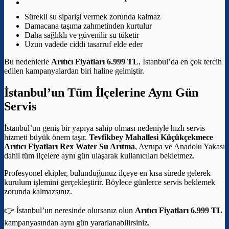
Sürekli su siparişi vermek zorunda kalmaz
Damacana taşıma zahmetinden kurtulur
Daha sağlıklı ve güvenilir su tüketir
Uzun vadede ciddi tasarruf elde eder
Bu nedenlerle
Arıtıcı Fiyatları 6.999 TL
, İstanbul’da en çok tercih
edilen kampanyalardan biri haline gelmiştir.
İstanbul’un Tüm İlçelerine Aynı Gün
Servis
İstanbul’un geniş bir yapıya sahip olması nedeniyle hızlı servis
hizmeti büyük önem taşır.
Tevfikbey Mahallesi Küçükçekmece
Arıtıcı Fiyatları
Rex Water Su Arıtma
, Avrupa ve Anadolu Yakası
dahil tüm ilçelere aynı gün ulaşarak kullanıcıları bekletmez.
Profesyonel ekipler, bulunduğunuz ilçeye en kısa sürede gelerek
kurulum işlemini gerçekleştirir. Böylece günlerce servis beklemek
zorunda kalmazsınız.
👉 İstanbul’un neresinde olursanız olun
Arıtıcı Fiyatları 6.999 TL
kampanyasından aynı gün yararlanabilirsiniz.