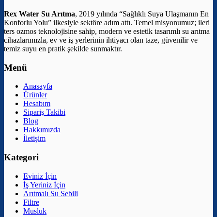
Rex Water Su Arıtma
, 2019 yılında “Sağlıklı Suya Ulaşmanın En
Konforlu Yolu” ilkesiyle sektöre adım attı. Temel misyonumuz; ileri
ters ozmos teknolojisine sahip, modern ve estetik tasarımlı su arıtma
cihazlarımızla, ev ve iş yerlerinin ihtiyacı olan taze, güvenilir ve
temiz suyu en pratik şekilde sunmaktır.
Menü
Anasayfa
Ürünler
Hesabım
Sipariş Takibi
Blog
Hakkımızda
İletişim
Kategori
Eviniz İçin
İş Yeriniz İçin
Arıtmalı Su Sebili
Filtre
Musluk