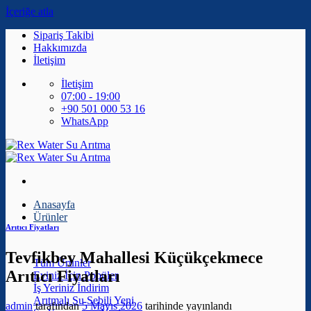
İçeriğe atla
Sipariş Takibi
Hakkımızda
İletişim
İletişim
07:00 - 19:00
+90 501 000 53 16
WhatsApp
Anasayfa
Ürünler
Arıtıcı Fiyatları
Tevfikbey Mahallesi Küçükçekmece
Tüm Ürünler
Arıtıcı Fiyatları
Eviniz İçin
İş Yeriniz
Arıtmalı Su Sebili
admin
tarafından
5 Mayıs 2026
tarihinde yayınlandı