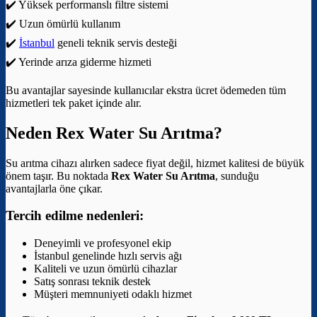
✔️ Yüksek performanslı filtre sistemi
✔️ Uzun ömürlü kullanım
✔️
İstanbul
geneli teknik servis desteği
✔️ Yerinde arıza giderme hizmeti
Bu avantajlar sayesinde kullanıcılar ekstra ücret ödemeden tüm
hizmetleri tek paket içinde alır.
Neden Rex Water Su Arıtma?
Su arıtma cihazı alırken sadece fiyat değil, hizmet kalitesi de büyük
önem taşır. Bu noktada
Rex Water Su Arıtma
, sunduğu
avantajlarla öne çıkar.
Tercih edilme nedenleri:
Deneyimli ve profesyonel ekip
İstanbul genelinde hızlı servis ağı
Kaliteli ve uzun ömürlü cihazlar
Satış sonrası teknik destek
Müşteri memnuniyeti odaklı hizmet