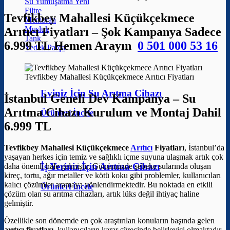
Su Yumuşatma
Filtre
Tevfikbey Mahallesi Küçükçekmece
Membran
Musluk
Arıtıcı Fiyatları – Şok Kampanya Sadece
Tank
6.999 TL Hemen Arayın
0 501 000 53 16
Yedek Parça
Tevfikbey Mahallesi Küçükçekmece Arıtıcı Fiyatları
Eviniz İçin Su Arıtma Cihazı
İstanbul Geneli Dev Kampanya – Su
Arıtma Cihazı Kurulum ve Montaj Dahil
Ürünleri İncele
6.999 TL
Tevfikbey Mahallesi Küçükçekmece
Arıtıcı
Fiyatları
, İstanbul’da
yaşayan herkes için temiz ve sağlıklı içme suyuna ulaşmak artık çok
İş Yeriniz İçin Arıtma Cihazı
daha önemli hale gelmiştir. Günümüzde şebeke sularında oluşan
kireç, tortu, ağır metaller ve kötü koku gibi problemler, kullanıcıları
kalıcı çözümler aramaya yönlendirmektedir. Bu noktada en etkili
Ürünleri İncele
çözüm olan su arıtma cihazları, artık lüks değil ihtiyaç haline
gelmiştir.
Özellikle son dönemde en çok araştırılan konuların başında gelen
arıtıcı fiyatları
, kullanıcıların karar sürecinde belirleyici olmaktadır.