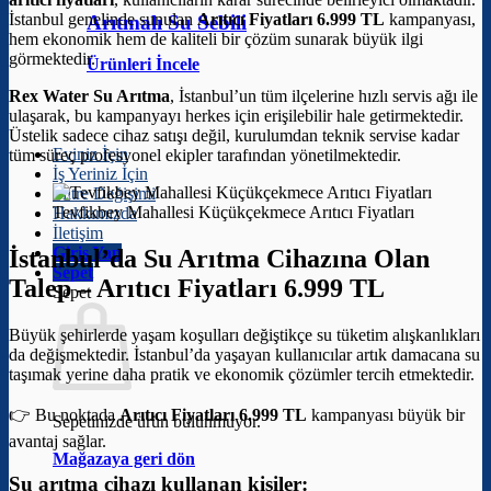
İstanbul genelinde sunulan
Arıtıcı Fiyatları 6.999 TL
kampanyası,
Arıtmalı Su Sebili
hem ekonomik hem de kaliteli bir çözüm sunarak büyük ilgi
görmektedir.
Ürünleri İncele
Rex Water Su Arıtma
, İstanbul’un tüm ilçelerine hızlı servis ağı ile
ulaşarak, bu kampanyayı herkes için erişilebilir hale getirmektedir.
Üstelik sadece cihaz satışı değil, kurulumdan teknik servise kadar
Eviniz İçin
tüm süreç profesyonel ekipler tarafından yönetilmektedir.
İş Yeriniz İçin
Filtre Değişimi
Tevfikbey Mahallesi Küçükçekmece Arıtıcı Fiyatları
Hakkımızda
İletişim
Giriş Yap
İstanbul’da Su Arıtma Cihazına Olan
Sepet
Talep –
Arıtıcı Fiyatları 6.999 TL
Sepet
Büyük şehirlerde yaşam koşulları değiştikçe su tüketim alışkanlıkları
da değişmektedir. İstanbul’da yaşayan kullanıcılar artık damacana su
taşımak yerine daha pratik ve ekonomik çözümler tercih etmektedir.
👉 Bu noktada
Arıtıcı Fiyatları 6.999 TL
kampanyası büyük bir
Sepetinizde ürün bulunmuyor.
avantaj sağlar.
Mağazaya geri dön
Su arıtma cihazı kullanan kişiler: