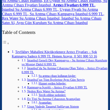
Su Arıtma Cihazı İstanbul, En Uygun Su Arıtma Cihazı İstanbul, Su
Arıtma Cihazı Fiyatları İstanbul,
Arıtıcı Fiyatları 6.999 TL
,
İstanbul Su Arıtma Cihazı 6.999 TL, Uygun Fiyatlı Su Arıtma
Cihazı 6.999 TL, Su Arıtma Cihazı Kampanya İstanbul 6.999 TL,
Rex Water Su Arıtma Cihazı İstanbul, İstanbul Su Arıtma Cihazı
Satın Al, Aynı Gün Kurulum Su Arıtma Cihazı İstanbul
Table of Contents
Tevfikbey Mahallesi Küçükçekmece Arıtıcı Fiyatları – Şok
Kampanya Sadece 6.999 TL Hemen Arayın 0 501 000 53 16
İstanbul Geneli Dev Kampanya – Su Arıtma Cihazı Kurulum
ve Montaj Dahil 6.999 TL
İstanbul’da Su Arıtma Cihazına Olan Talep – Arıtıcı Fiyatları
6.999 TL
Su arıtma cihazı kullanan kişiler:
İstanbul’un Tüm İlçelerine Aynı Gün Servis
Hizmet verilen bölgeler:
Kampanya İçeriği – Arıtıcı Fiyatları 6.999 TL
Neden Rex Water Su Arıtma?
Tercih edilme nedenleri:
Ev Tipi Su Arıtma Cihazının Avantajları
Avantajları:
Uzun Vadede Tasarruf Sağlayan Sistem