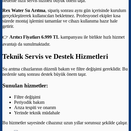
nedenle hızlı servis hizmeti büyük önem taşır.
Rex Water Su Arıtma
, sipariş sonrası aynı gün içerisinde kurulum
gerçekleştirerek kullanıcıları bekletmez. Profesyonel ekipler kısa
sürede montaj işlemini tamamlar ve cihazı kullanıma hazır hale
getirir.
👉
Arıtıcı Fiyatları 6.999 TL
kampanyası ile birlikte hızlı hizmet
avantajı da sunulmaktadır.
Teknik Servis ve Destek Hizmetleri
Su arıtma cihazlarının düzenli bakım ve filtre değişimi gereklidir. Bu
nedenle satış sonrası destek büyük önem taşır.
Sunulan hizmetler:
Filtre değişimi
Periyodik bakım
Arıza tespiti ve onarım
Yerinde teknik müdahale
Bu hizmetler sayesinde cihazınız uzun yıllar sorunsuz şekilde çalışır.