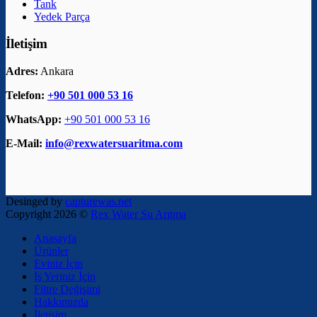
Tank
Yedek Parça
İletişim
Adres:
Ankara
Telefon:
+90 501 000 53 16
WhatsApp:
+90 501 000 53 16
E-Mail:
info@rexwatersuaritma.com
Desinged by
capturewas.net
Copyright 2026 ©
Rex Water Su Arıtma
Anasayfa
Ürünler
Eviniz İçin
İş Yeriniz İçin
Filtre Değişimi
Hakkımızda
İletişim