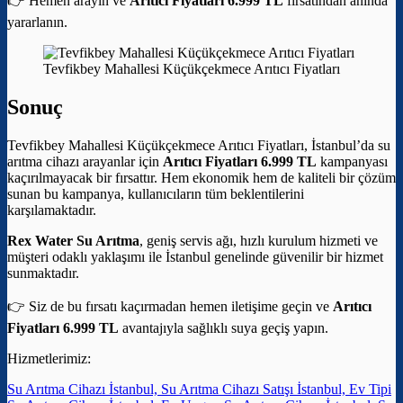
👉 Hemen arayın ve
Arıtıcı Fiyatları 6.999 TL
fırsatından anında
yararlanın.
Tevfikbey Mahallesi Küçükçekmece Arıtıcı Fiyatları
Sonuç
Tevfikbey Mahallesi Küçükçekmece Arıtıcı Fiyatları, İstanbul’da su
arıtma cihazı arayanlar için
Arıtıcı Fiyatları 6.999 TL
kampanyası
kaçırılmayacak bir fırsattır. Hem ekonomik hem de kaliteli bir çözüm
sunan bu kampanya, kullanıcıların tüm beklentilerini
karşılamaktadır.
Rex Water Su Arıtma
, geniş servis ağı, hızlı kurulum hizmeti ve
müşteri odaklı yaklaşımı ile İstanbul genelinde güvenilir bir hizmet
sunmaktadır.
👉 Siz de bu fırsatı kaçırmadan hemen iletişime geçin ve
Arıtıcı
Fiyatları 6.999 TL
avantajıyla sağlıklı suya geçiş yapın.
Hizmetlerimiz:
Su Arıtma Cihazı İstanbul, Su Arıtma Cihazı Satışı İstanbul, Ev Tipi