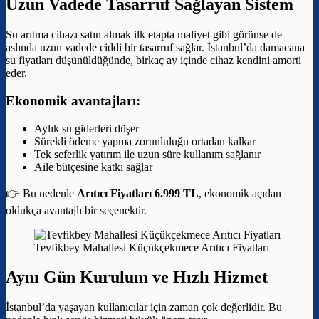
Uzun Vadede Tasarruf Sağlayan Sistem
Su arıtma cihazı satın almak ilk etapta maliyet gibi görünse de
aslında uzun vadede ciddi bir tasarruf sağlar. İstanbul’da damacana
su fiyatları düşünüldüğünde, birkaç ay içinde cihaz kendini amorti
eder.
Ekonomik avantajları:
Aylık su giderleri düşer
Sürekli ödeme yapma zorunluluğu ortadan kalkar
Tek seferlik yatırım ile uzun süre kullanım sağlanır
Aile bütçesine katkı sağlar
👉 Bu nedenle
Arıtıcı Fiyatları 6.999 TL
, ekonomik açıdan
oldukça avantajlı bir seçenektir.
Tevfikbey Mahallesi Küçükçekmece Arıtıcı Fiyatları
Aynı Gün Kurulum ve Hızlı Hizmet
İstanbul’da yaşayan kullanıcılar için zaman çok değerlidir. Bu