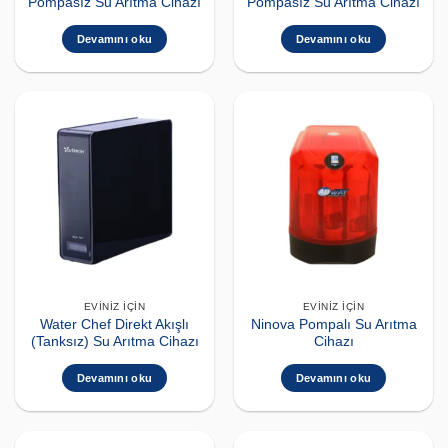
Pompasız Su Arıtma Cihazı
Pompasız Su Arıtma Cihazı
Devamını oku
Devamını oku
EVINIZ İÇIN
EVINIZ İÇIN
Water Chef Direkt Akışlı
Ninova Pompalı Su Arıtma
(Tanksız) Su Arıtma Cihazı
Cihazı
Devamını oku
Devamını oku