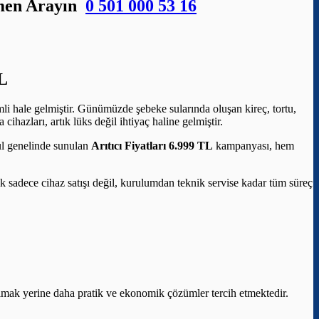
emen Arayın
0 501 000 53 16
L
li hale gelmiştir. Günümüzde şebeke sularında oluşan kireç, tortu,
ihazları, artık lüks değil ihtiyaç haline gelmiştir.
bul genelinde sunulan
Arıtıcı Fiyatları 6.999 TL
kampanyası, hem
elik sadece cihaz satışı değil, kurulumdan teknik servise kadar tüm süreç
aşımak yerine daha pratik ve ekonomik çözümler tercih etmektedir.