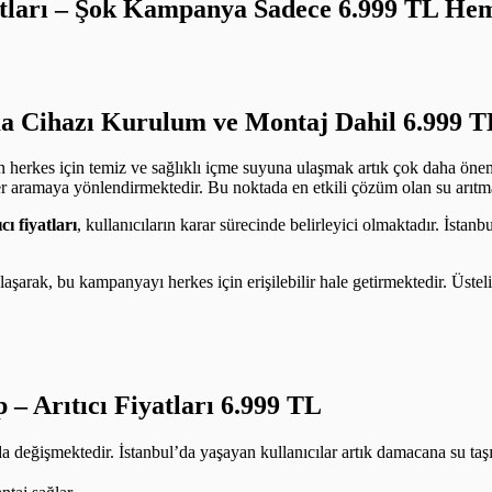
iyatları – Şok Kampanya Sadece 6.999 TL H
a Cihazı Kurulum ve Montaj Dahil 6.999 T
n herkes için temiz ve sağlıklı içme suyuna ulaşmak artık çok daha önem
er aramaya yönlendirmektedir. Bu noktada en etkili çözüm olan su arıtma c
ıcı fiyatları
, kullanıcıların karar sürecinde belirleyici olmaktadır. İstan
e ulaşarak, bu kampanyayı herkes için erişilebilir hale getirmektedir. Üst
p –
Arıtıcı Fiyatları 6.999 TL
 da değişmektedir. İstanbul’da yaşayan kullanıcılar artık damacana su t