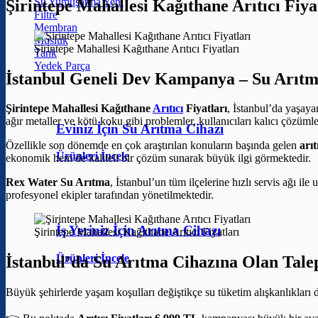
Su Yumuşatma
Şirintepe Mahallesi Kağıthane Arıtıcı F
Filtre
Membran
Musluk
Şirintepe Mahallesi Kağıthane Arıtıcı Fiyatları
Tank
Yedek Parça
İstanbul Geneli Dev Kampanya – Su Arıtm
Şirintepe Mahallesi Kağıthane
Arıtıcı
Fiyatları
, İstanbul’da yaşaya
ağır metaller ve kötü koku gibi problemler, kullanıcıları kalıcı çözüml
Eviniz İçin Su Arıtma Cihazı
Özellikle son dönemde en çok araştırılan konuların başında gelen
arıt
Ürünleri İncele
ekonomik hem de kaliteli bir çözüm sunarak büyük ilgi görmektedir.
Rex Water Su Arıtma
, İstanbul’un tüm ilçelerine hızlı servis ağı il
profesyonel ekipler tarafından yönetilmektedir.
İş Yeriniz İçin Arıtma Cihazı
Şirintepe Mahallesi Kağıthane Arıtıcı Fiyatları
Ürünleri İncele
İstanbul’da Su Arıtma Cihazına Olan Tale
Büyük şehirlerde yaşam koşulları değiştikçe su tüketim alışkanlıkları