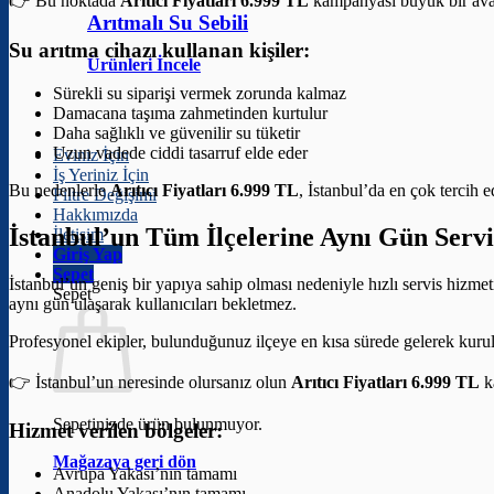
👉 Bu noktada
Arıtıcı Fiyatları 6.999 TL
kampanyası büyük bir avan
Arıtmalı Su Sebili
Su arıtma cihazı kullanan kişiler:
Ürünleri İncele
Sürekli su siparişi vermek zorunda kalmaz
Damacana taşıma zahmetinden kurtulur
Daha sağlıklı ve güvenilir su tüketir
Uzun vadede ciddi tasarruf elde eder
Eviniz İçin
İş Yeriniz İçin
Bu nedenlerle
Arıtıcı Fiyatları 6.999 TL
, İstanbul’da en çok tercih 
Filtre Değişimi
Hakkımızda
İstanbul’un Tüm İlçelerine Aynı Gün Servi
İletişim
Giriş Yap
Sepet
İstanbul’un geniş bir yapıya sahip olması nedeniyle hızlı servis hizme
Sepet
aynı gün ulaşarak kullanıcıları bekletmez.
Profesyonel ekipler, bulunduğunuz ilçeye en kısa sürede gelerek kuru
👉 İstanbul’un neresinde olursanız olun
Arıtıcı Fiyatları 6.999 TL
k
Sepetinizde ürün bulunmuyor.
Hizmet verilen bölgeler:
Mağazaya geri dön
Avrupa Yakası’nın tamamı
Anadolu Yakası’nın tamamı