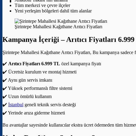
Tüm merkezi ve çevre ilçeler
Yeni yerleşim bölgeleri dahil tüm alanlar
Şirintepe Mahallesi Kağıthane Arıtıcı Fiyatları
Kampanya İçeriği –
Arıtıcı Fiyatları 6.99
Şirintepe Mahallesi Kağıthane Arıtıcı Fiyatları, Bu kampanya sadece fi
✔️
Arıtıcı Fiyatları 6.999 TL
özel kampanya fiyatı
✔️ Ücretsiz kurulum ve montaj hizmeti
✔️ Aynı gün servis imkanı
✔️ Yüksek performanslı filtre sistemi
✔️ Uzun ömürlü kullanım
✔️
İstanbul
geneli teknik servis desteği
✔️ Yerinde arıza giderme hizmeti
Bu avantajlar sayesinde kullanıcılar ekstra ücret ödemeden tüm hizmetle