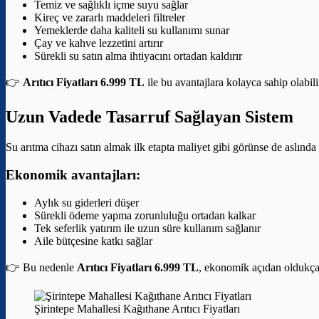
Temiz ve sağlıklı içme suyu sağlar
Kireç ve zararlı maddeleri filtreler
Yemeklerde daha kaliteli su kullanımı sunar
Çay ve kahve lezzetini artırır
Sürekli su satın alma ihtiyacını ortadan kaldırır
👉
Arıtıcı Fiyatları 6.999 TL
ile bu avantajlara kolayca sahip olabili
Uzun Vadede Tasarruf Sağlayan Sistem
Su arıtma cihazı satın almak ilk etapta maliyet gibi görünse de aslınd
Ekonomik avantajları:
Aylık su giderleri düşer
Sürekli ödeme yapma zorunluluğu ortadan kalkar
Tek seferlik yatırım ile uzun süre kullanım sağlanır
Aile bütçesine katkı sağlar
👉 Bu nedenle
Arıtıcı Fiyatları 6.999 TL
, ekonomik açıdan oldukça a
Şirintepe Mahallesi Kağıthane Arıtıcı Fiyatları