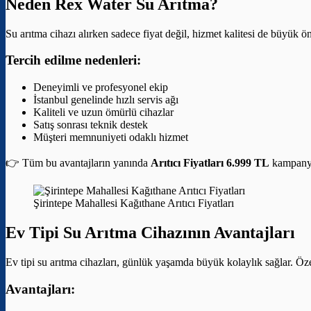
Neden Rex Water Su Arıtma?
Su arıtma cihazı alırken sadece fiyat değil, hizmet kalitesi de büyük 
Tercih edilme nedenleri:
Deneyimli ve profesyonel ekip
İstanbul genelinde hızlı servis ağı
Kaliteli ve uzun ömürlü cihazlar
Satış sonrası teknik destek
Müşteri memnuniyeti odaklı hizmet
👉 Tüm bu avantajların yanında
Arıtıcı Fiyatları 6.999 TL
kampanyas
Şirintepe Mahallesi Kağıthane Arıtıcı Fiyatları
Ev Tipi Su Arıtma Cihazının Avantajları
Ev tipi su arıtma cihazları, günlük yaşamda büyük kolaylık sağlar. Özel
Avantajları: