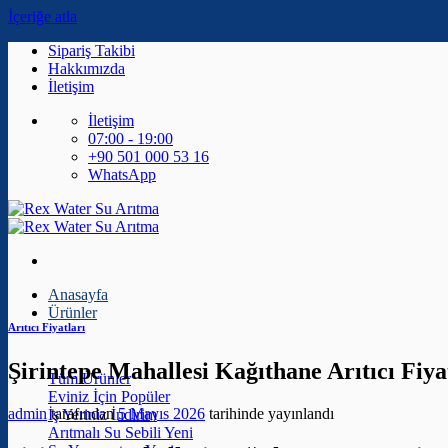
İçeriğe atla
Sipariş Takibi
Hakkımızda
İletişim
İletişim
07:00 - 19:00
+90 501 000 53 16
WhatsApp
Anasayfa
Ürünler
Arıtıcı Fiyatları
Şirintepe Mahallesi Kağıthane Arıtıcı Fiya
Tüm Ürünler
Eviniz İçin
admin
tarafından
5 Mayıs 2026
tarihinde yayınlandı
İş Yeriniz
Arıtmalı Su Sebili