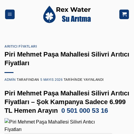
İçeriğe
atla
ARITICI FIYATLARI
Piri Mehmet Paşa Mahallesi Silivri Arıtıcı
Fiyatları
ADMIN
TARAFINDAN
5 MAYIS 2026
TARIHINDE YAYINLANDI
Piri Mehmet Paşa Mahallesi Silivri Arıtıcı
Fiyatları – Şok Kampanya Sadece 6.999
TL Hemen Arayın
0 501 000 53 16