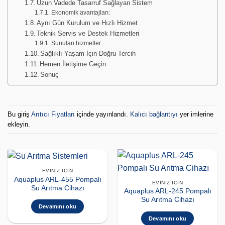
Uzun Vadede Tasarruf Sağlayan Sistem
Ekonomik avantajları:
Aynı Gün Kurulum ve Hızlı Hizmet
Teknik Servis ve Destek Hizmetleri
Sunulan hizmetler:
Sağlıklı Yaşam İçin Doğru Tercih
Hemen İletişime Geçin
Sonuç
Bu giriş
Arıtıcı Fiyatları
içinde yayınlandı.
Kalıcı bağlantıyı
yer imlerine
ekleyin.
EVINIZ İÇIN
Aquaplus ARL-455 Pompalı
EVINIZ İÇIN
Su Arıtma Cihazı
Aquaplus ARL-245 Pompalı
Su Arıtma Cihazı
Devamını oku
Devamını oku