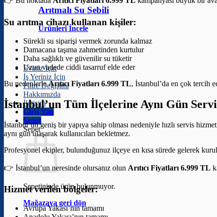
👉 Bu noktada
Arıtıcı Fiyatları 6.999 TL
kampanyası büyük bir avan
Arıtmalı Su Sebili
Su arıtma cihazı kullanan kişiler:
Ürünleri İncele
Sürekli su siparişi vermek zorunda kalmaz
Damacana taşıma zahmetinden kurtulur
Daha sağlıklı ve güvenilir su tüketir
Uzun vadede ciddi tasarruf elde eder
Eviniz İçin
İş Yeriniz İçin
Bu nedenlerle
Arıtıcı Fiyatları 6.999 TL
, İstanbul’da en çok tercih 
Filtre Değişimi
Hakkımızda
İstanbul’un Tüm İlçelerine Aynı Gün Servi
İletişim
Giriş Yap
Sepet
İstanbul’un geniş bir yapıya sahip olması nedeniyle hızlı servis hizme
Sepet
aynı gün ulaşarak kullanıcıları bekletmez.
Profesyonel ekipler, bulunduğunuz ilçeye en kısa sürede gelerek kuru
👉 İstanbul’un neresinde olursanız olun
Arıtıcı Fiyatları 6.999 TL
k
Sepetinizde ürün bulunmuyor.
Hizmet verilen bölgeler:
Mağazaya geri dön
Avrupa Yakası’nın tamamı
Anadolu Yakası’nın tamamı