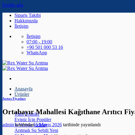
İçeriğe atla
Sipariş Takibi
Hakkımızda
İletişim
İletişim
07:00 - 19:00
+90 501 000 53 16
WhatsApp
Anasayfa
Ürünler
Arıtıcı Fiyatları
Ortabayır Mahallesi Kağıthane Arıtıcı Fiy
Tüm Ürünler
Eviniz İçin
admin
tarafından
5 Mayıs 2026
tarihinde yayınlandı
İş Yeriniz
Arıtmalı Su Sebili