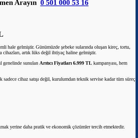
Hemen Arayın
0 501 000 53 16
L
mli hale gelmiştir. Günümüzde şebeke sularında oluşan kireç, tortu,
ihazları, artık lüks değil ihtiyaç haline gelmiştir.
bul genelinde sunulan
Arıtıcı Fiyatları 6.999 TL
kampanyası, hem
elik sadece cihaz satışı değil, kurulumdan teknik servise kadar tüm süreç
aşımak yerine daha pratik ve ekonomik çözümler tercih etmektedir.