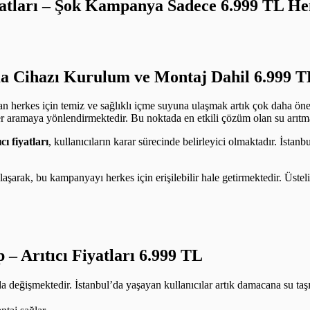
iyatları – Şok Kampanya Sadece 6.999 TL 
a Cihazı Kurulum ve Montaj Dahil 6.999 T
an herkes için temiz ve sağlıklı içme suyuna ulaşmak artık çok daha öne
er aramaya yönlendirmektedir. Bu noktada en etkili çözüm olan su arıtma c
ıcı fiyatları
, kullanıcıların karar sürecinde belirleyici olmaktadır. İstan
e ulaşarak, bu kampanyayı herkes için erişilebilir hale getirmektedir. Üst
p –
Arıtıcı Fiyatları 6.999 TL
 da değişmektedir. İstanbul’da yaşayan kullanıcılar artık damacana su t