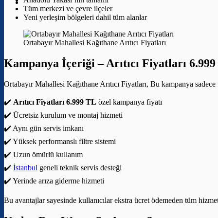
Tüm merkezi ve çevre ilçeler
Yeni yerleşim bölgeleri dahil tüm alanlar
Ortabayır Mahallesi Kağıthane Arıtıcı Fiyatları
Kampanya İçeriği –
Arıtıcı Fiyatları 6.99
Ortabayır Mahallesi Kağıthane Arıtıcı Fiyatları, Bu kampanya sadece fi
✔️
Arıtıcı Fiyatları 6.999 TL
özel kampanya fiyatı
✔️ Ücretsiz kurulum ve montaj hizmeti
✔️ Aynı gün servis imkanı
✔️ Yüksek performanslı filtre sistemi
✔️ Uzun ömürlü kullanım
✔️
İstanbul
geneli teknik servis desteği
✔️ Yerinde arıza giderme hizmeti
Bu avantajlar sayesinde kullanıcılar ekstra ücret ödemeden tüm hizmetle