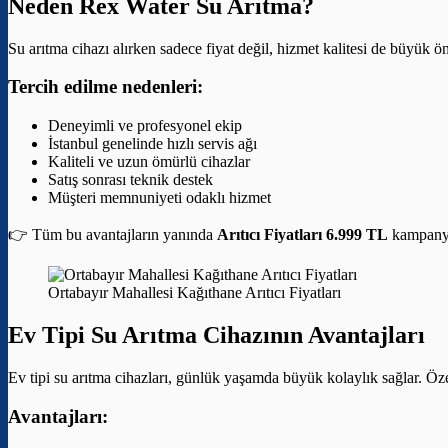
Neden Rex Water Su Arıtma?
Su arıtma cihazı alırken sadece fiyat değil, hizmet kalitesi de büyük 
Tercih edilme nedenleri:
Deneyimli ve profesyonel ekip
İstanbul genelinde hızlı servis ağı
Kaliteli ve uzun ömürlü cihazlar
Satış sonrası teknik destek
Müşteri memnuniyeti odaklı hizmet
👉 Tüm bu avantajların yanında
Arıtıcı Fiyatları 6.999 TL
kampanyas
Ortabayır Mahallesi Kağıthane Arıtıcı Fiyatları
Ev Tipi Su Arıtma Cihazının Avantajları
Ev tipi su arıtma cihazları, günlük yaşamda büyük kolaylık sağlar. Özel
Avantajları: