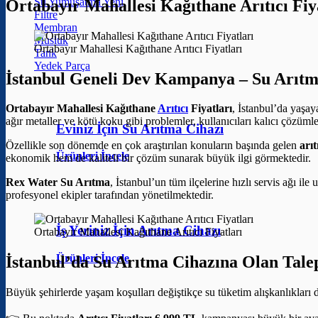
Su Yumuşatma
Ortabayır Mahallesi Kağıthane Arıtıcı F
Filtre
Membran
Musluk
Ortabayır Mahallesi Kağıthane Arıtıcı Fiyatları
Tank
Yedek Parça
İstanbul Geneli Dev Kampanya – Su Arıtm
Ortabayır Mahallesi Kağıthane
Arıtıcı
Fiyatları
, İstanbul’da yaşay
ağır metaller ve kötü koku gibi problemler, kullanıcıları kalıcı çözüml
Eviniz İçin Su Arıtma Cihazı
Özellikle son dönemde en çok araştırılan konuların başında gelen
arıt
Ürünleri İncele
ekonomik hem de kaliteli bir çözüm sunarak büyük ilgi görmektedir.
Rex Water Su Arıtma
, İstanbul’un tüm ilçelerine hızlı servis ağı il
profesyonel ekipler tarafından yönetilmektedir.
İş Yeriniz İçin Arıtma Cihazı
Ortabayır Mahallesi Kağıthane Arıtıcı Fiyatları
Ürünleri İncele
İstanbul’da Su Arıtma Cihazına Olan Tale
Büyük şehirlerde yaşam koşulları değiştikçe su tüketim alışkanlıkları