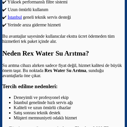
✔️ Yüksek performanslı filtre sistemi
✔️ Uzun ömürlü kullanım
✔️
İstanbul
geneli teknik servis desteği
✔️ Yerinde arıza giderme hizmeti
Bu avantajlar sayesinde kullanıcılar ekstra ücret ödemeden tüm
hizmetleri tek paket içinde alır.
Neden Rex Water Su Arıtma?
Su arıtma cihazı alırken sadece fiyat değil, hizmet kalitesi de büyük
önem taşır. Bu noktada
Rex Water Su Arıtma
, sunduğu
avantajlarla öne çıkar.
Tercih edilme nedenleri:
Deneyimli ve profesyonel ekip
İstanbul genelinde hızlı servis ağı
Kaliteli ve uzun ömürlü cihazlar
Satış sonrası teknik destek
Müşteri memnuniyeti odaklı hizmet