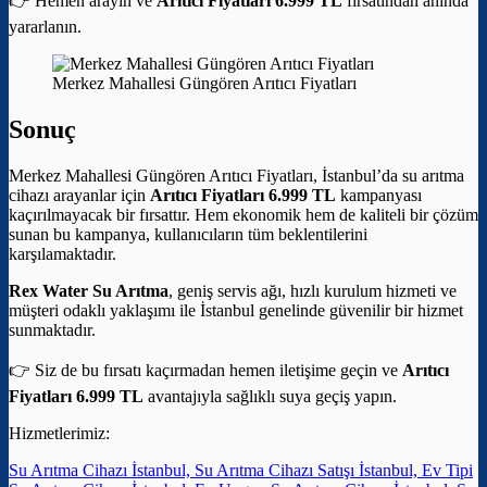
👉 Hemen arayın ve
Arıtıcı Fiyatları 6.999 TL
fırsatından anında
yararlanın.
Merkez Mahallesi Güngören Arıtıcı Fiyatları
Sonuç
Merkez Mahallesi Güngören Arıtıcı Fiyatları, İstanbul’da su arıtma
cihazı arayanlar için
Arıtıcı Fiyatları 6.999 TL
kampanyası
kaçırılmayacak bir fırsattır. Hem ekonomik hem de kaliteli bir çözüm
sunan bu kampanya, kullanıcıların tüm beklentilerini
karşılamaktadır.
Rex Water Su Arıtma
, geniş servis ağı, hızlı kurulum hizmeti ve
müşteri odaklı yaklaşımı ile İstanbul genelinde güvenilir bir hizmet
sunmaktadır.
👉 Siz de bu fırsatı kaçırmadan hemen iletişime geçin ve
Arıtıcı
Fiyatları 6.999 TL
avantajıyla sağlıklı suya geçiş yapın.
Hizmetlerimiz:
Su Arıtma Cihazı İstanbul, Su Arıtma Cihazı Satışı İstanbul, Ev Tipi