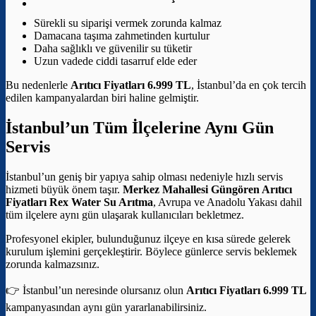
Sürekli su siparişi vermek zorunda kalmaz
Damacana taşıma zahmetinden kurtulur
Daha sağlıklı ve güvenilir su tüketir
Uzun vadede ciddi tasarruf elde eder
Bu nedenlerle
Arıtıcı Fiyatları 6.999 TL
, İstanbul’da en çok tercih
edilen kampanyalardan biri haline gelmiştir.
İstanbul’un Tüm İlçelerine Aynı Gün
Servis
İstanbul’un geniş bir yapıya sahip olması nedeniyle hızlı servis
hizmeti büyük önem taşır.
Merkez Mahallesi Güngören Arıtıcı
Fiyatları
Rex Water Su Arıtma
, Avrupa ve Anadolu Yakası dahil
tüm ilçelere aynı gün ulaşarak kullanıcıları bekletmez.
Profesyonel ekipler, bulunduğunuz ilçeye en kısa sürede gelerek
kurulum işlemini gerçekleştirir. Böylece günlerce servis beklemek
zorunda kalmazsınız.
👉 İstanbul’un neresinde olursanız olun
Arıtıcı Fiyatları 6.999 TL
kampanyasından aynı gün yararlanabilirsiniz.