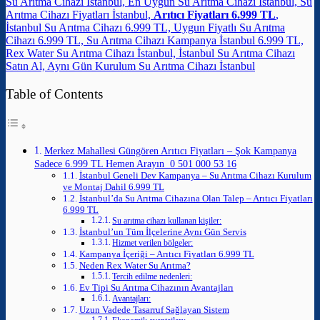
Su Arıtma Cihazı İstanbul, En Uygun Su Arıtma Cihazı İstanbul, Su
Arıtma Cihazı Fiyatları İstanbul,
Arıtıcı Fiyatları 6.999 TL
,
İstanbul Su Arıtma Cihazı 6.999 TL, Uygun Fiyatlı Su Arıtma
Cihazı 6.999 TL, Su Arıtma Cihazı Kampanya İstanbul 6.999 TL,
Rex Water Su Arıtma Cihazı İstanbul, İstanbul Su Arıtma Cihazı
Satın Al, Aynı Gün Kurulum Su Arıtma Cihazı İstanbul
Table of Contents
Merkez Mahallesi Güngören Arıtıcı Fiyatları – Şok Kampanya
Sadece 6.999 TL Hemen Arayın 0 501 000 53 16
İstanbul Geneli Dev Kampanya – Su Arıtma Cihazı Kurulum
ve Montaj Dahil 6.999 TL
İstanbul’da Su Arıtma Cihazına Olan Talep – Arıtıcı Fiyatları
6.999 TL
Su arıtma cihazı kullanan kişiler:
İstanbul’un Tüm İlçelerine Aynı Gün Servis
Hizmet verilen bölgeler:
Kampanya İçeriği – Arıtıcı Fiyatları 6.999 TL
Neden Rex Water Su Arıtma?
Tercih edilme nedenleri:
Ev Tipi Su Arıtma Cihazının Avantajları
Avantajları:
Uzun Vadede Tasarruf Sağlayan Sistem