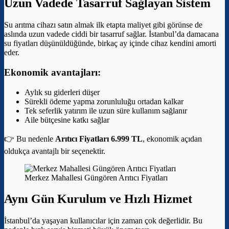
Uzun Vadede Tasarruf Sağlayan Sistem
Su arıtma cihazı satın almak ilk etapta maliyet gibi görünse de
aslında uzun vadede ciddi bir tasarruf sağlar. İstanbul’da damacana
su fiyatları düşünüldüğünde, birkaç ay içinde cihaz kendini amorti
eder.
Ekonomik avantajları:
Aylık su giderleri düşer
Sürekli ödeme yapma zorunluluğu ortadan kalkar
Tek seferlik yatırım ile uzun süre kullanım sağlanır
Aile bütçesine katkı sağlar
👉 Bu nedenle
Arıtıcı Fiyatları 6.999 TL
, ekonomik açıdan
oldukça avantajlı bir seçenektir.
Merkez Mahallesi Güngören Arıtıcı Fiyatları
Aynı Gün Kurulum ve Hızlı Hizmet
İstanbul’da yaşayan kullanıcılar için zaman çok değerlidir. Bu