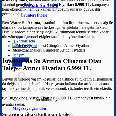
İstanbul genelinde sunulan
Arıtıcı Fiyatları 6.999 TL
kampanyası,
Arıtmalı Su Sebili
hem ekonomik hem de kaliteli bir çözüm sunarak büyük ilgi
görmektedir.
Ürünleri İncele
Rex Water Su Arıtma
, İstanbul’un tüm ilçelerine hızlı servis ağı ile
ulaşarak, bu kampanyayı herkes için erişilebilir hale getirmektedir.
Üstelik sadece cihaz satışı değil, kurulumdan teknik servise kadar
Eviniz İçin
tüm süreç profesyonel ekipler tarafından yönetilmektedir.
İş Yeriniz İçin
Filtre Değişimi
Merkez Mahallesi Güngören Arıtıcı Fiyatları
Hakkımızda
İletişim
Giriş Yap
İstanbul’da Su Arıtma Cihazına Olan
Sepet
Talep –
Arıtıcı Fiyatları 6.999 TL
Sepet
Büyük şehirlerde yaşam koşulları değiştikçe su tüketim alışkanlıkları
da değişmektedir. İstanbul’da yaşayan kullanıcılar artık damacana su
taşımak yerine daha pratik ve ekonomik çözümler tercih etmektedir.
👉 Bu noktada
Arıtıcı Fiyatları 6.999 TL
kampanyası büyük bir
Sepetinizde ürün bulunmuyor.
avantaj sağlar.
Mağazaya geri dön
Su arıtma cihazı kullanan kişiler: