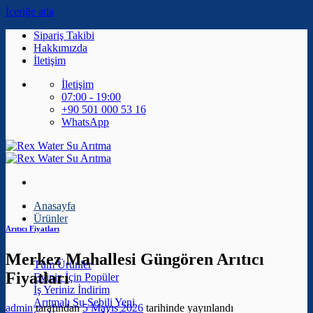
İçeriğe atla
Sipariş Takibi
Hakkımızda
İletişim
İletişim
07:00 - 19:00
+90 501 000 53 16
WhatsApp
Anasayfa
Ürünler
Arıtıcı Fiyatları
Merkez Mahallesi Güngören Arıtıcı
Tüm Ürünler
Fiyatları
Eviniz İçin
İş Yeriniz
Arıtmalı Su Sebili
admin
tarafından
5 Mayıs 2026
tarihinde yayınlandı