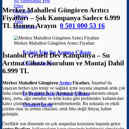
Su Yumuşatma
Filtre
Merkez Mahallesi Güngören Arıtıcı
Membran
Musluk
Fiyatları – Şok Kampanya Sadece 6.999
Tank
TL Hemen Arayın
0 501 000 53 16
Yedek Parça
Merkez Mahallesi Güngören Arıtıcı Fiyatları
Eviniz İçin Su Arıtma Cihazı
İstanbul Geneli Dev Kampanya – Su
Arıtma Cihazı Kurulum ve Montaj Dahil
Ürünleri İncele
6.999 TL
Merkez Mahallesi Güngören
Arıtıcı
Fiyatları
, İstanbul’da
yaşayan herkes için temiz ve sağlıklı içme suyuna ulaşmak artık çok
İş Yeriniz İçin Arıtma Cihazı
daha önemli hale gelmiştir. Günümüzde şebeke sularında oluşan
kireç, tortu, ağır metaller ve kötü koku gibi problemler, kullanıcıları
kalıcı çözümler aramaya yönlendirmektedir. Bu noktada en etkili
Ürünleri İncele
çözüm olan su arıtma cihazları, artık lüks değil ihtiyaç haline
gelmiştir.
Özellikle son dönemde en çok araştırılan konuların başında gelen
arıtıcı fiyatları
, kullanıcıların karar sürecinde belirleyici olmaktadır.