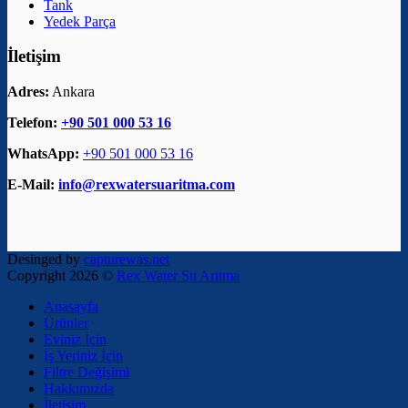
Tank
Yedek Parça
İletişim
Adres:
Ankara
Telefon:
+90 501 000 53 16
WhatsApp:
+90 501 000 53 16
E-Mail:
info@rexwatersuaritma.com
Desinged by
capturewas.net
Copyright 2026 ©
Rex Water Su Arıtma
Anasayfa
Ürünler
Eviniz İçin
İş Yeriniz İçin
Filtre Değişimi
Hakkımızda
İletişim