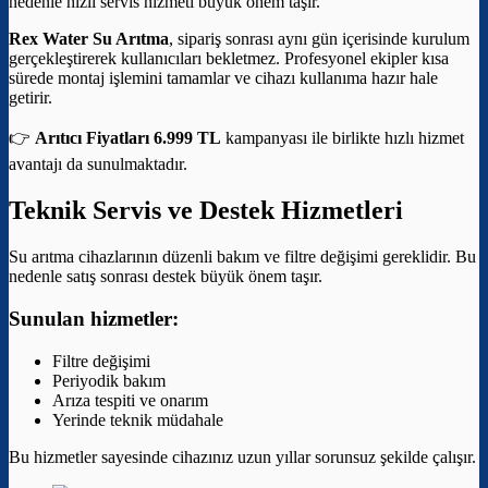
nedenle hızlı servis hizmeti büyük önem taşır.
Rex Water Su Arıtma
, sipariş sonrası aynı gün içerisinde kurulum
gerçekleştirerek kullanıcıları bekletmez. Profesyonel ekipler kısa
sürede montaj işlemini tamamlar ve cihazı kullanıma hazır hale
getirir.
👉
Arıtıcı Fiyatları 6.999 TL
kampanyası ile birlikte hızlı hizmet
avantajı da sunulmaktadır.
Teknik Servis ve Destek Hizmetleri
Su arıtma cihazlarının düzenli bakım ve filtre değişimi gereklidir. Bu
nedenle satış sonrası destek büyük önem taşır.
Sunulan hizmetler:
Filtre değişimi
Periyodik bakım
Arıza tespiti ve onarım
Yerinde teknik müdahale
Bu hizmetler sayesinde cihazınız uzun yıllar sorunsuz şekilde çalışır.