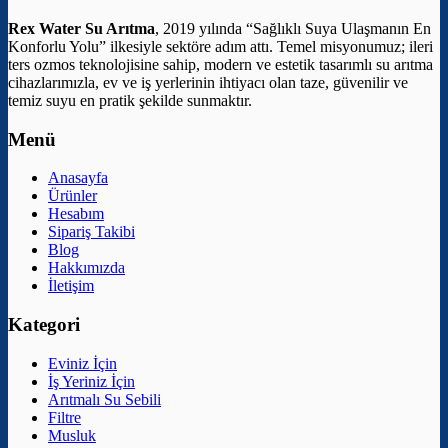
Rex Water Su Arıtma
, 2019 yılında “Sağlıklı Suya Ulaşmanın En
Konforlu Yolu” ilkesiyle sektöre adım attı. Temel misyonumuz; ileri
ters ozmos teknolojisine sahip, modern ve estetik tasarımlı su arıtma
cihazlarımızla, ev ve iş yerlerinin ihtiyacı olan taze, güvenilir ve
temiz suyu en pratik şekilde sunmaktır.
Menü
Anasayfa
Ürünler
Hesabım
Sipariş Takibi
Blog
Hakkımızda
İletişim
Kategori
Eviniz İçin
İş Yeriniz İçin
Arıtmalı Su Sebili
Filtre
Musluk