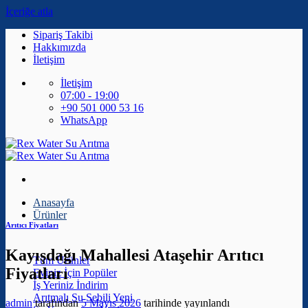
İçeriğe atla
Sipariş Takibi
Hakkımızda
İletişim
İletişim
07:00 - 19:00
+90 501 000 53 16
WhatsApp
Anasayfa
Ürünler
Arıtıcı Fiyatları
Kayışdağı Mahallesi Ataşehir Arıtıcı
Tüm Ürünler
Fiyatları
Eviniz İçin
İş Yeriniz
Arıtmalı Su Sebili
admin
tarafından
5 Mayıs 2026
tarihinde yayınlandı