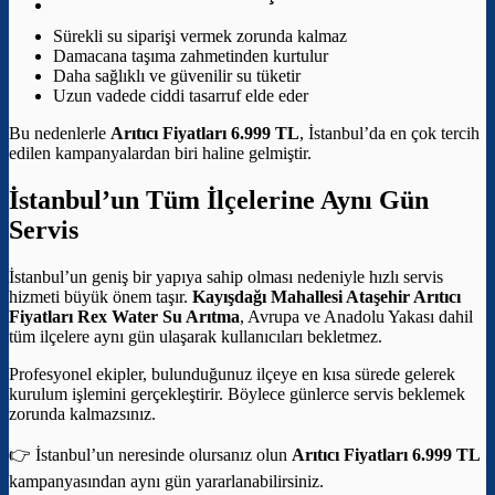
Sürekli su siparişi vermek zorunda kalmaz
Damacana taşıma zahmetinden kurtulur
Daha sağlıklı ve güvenilir su tüketir
Uzun vadede ciddi tasarruf elde eder
Bu nedenlerle
Arıtıcı Fiyatları 6.999 TL
, İstanbul’da en çok tercih
edilen kampanyalardan biri haline gelmiştir.
İstanbul’un Tüm İlçelerine Aynı Gün
Servis
İstanbul’un geniş bir yapıya sahip olması nedeniyle hızlı servis
hizmeti büyük önem taşır.
Kayışdağı Mahallesi Ataşehir Arıtıcı
Fiyatları
Rex Water Su Arıtma
, Avrupa ve Anadolu Yakası dahil
tüm ilçelere aynı gün ulaşarak kullanıcıları bekletmez.
Profesyonel ekipler, bulunduğunuz ilçeye en kısa sürede gelerek
kurulum işlemini gerçekleştirir. Böylece günlerce servis beklemek
zorunda kalmazsınız.
👉 İstanbul’un neresinde olursanız olun
Arıtıcı Fiyatları 6.999 TL
kampanyasından aynı gün yararlanabilirsiniz.