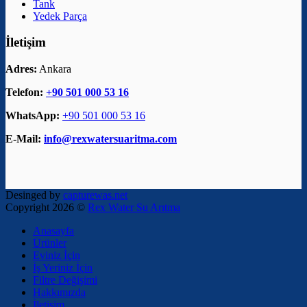
Tank
Yedek Parça
İletişim
Adres:
Ankara
Telefon:
+90 501 000 53 16
WhatsApp:
+90 501 000 53 16
E-Mail:
info@rexwatersuaritma.com
Desinged by
capturewas.net
Copyright 2026 ©
Rex Water Su Arıtma
Anasayfa
Ürünler
Eviniz İçin
İş Yeriniz İçin
Filtre Değişimi
Hakkımızda
İletişim