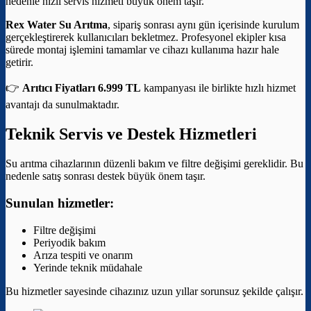
nedenle hızlı servis hizmeti büyük önem taşır.
Rex Water Su Arıtma
, sipariş sonrası aynı gün içerisinde kurulum
gerçekleştirerek kullanıcıları bekletmez. Profesyonel ekipler kısa
sürede montaj işlemini tamamlar ve cihazı kullanıma hazır hale
getirir.
👉
Arıtıcı Fiyatları 6.999 TL
kampanyası ile birlikte hızlı hizmet
avantajı da sunulmaktadır.
Teknik Servis ve Destek Hizmetleri
Su arıtma cihazlarının düzenli bakım ve filtre değişimi gereklidir. Bu
nedenle satış sonrası destek büyük önem taşır.
Sunulan hizmetler:
Filtre değişimi
Periyodik bakım
Arıza tespiti ve onarım
Yerinde teknik müdahale
Bu hizmetler sayesinde cihazınız uzun yıllar sorunsuz şekilde çalışır.