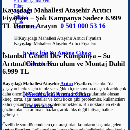
Su Yumuşatma
Filtre
Kayışdağı Mahallesi Ataşehir Arıtıcı
Membran
Musluk
Fiyatları – Şok Kampanya Sadece 6.999
Tank
TL Hemen Arayın
0 501 000 53 16
Yedek Parça
Kayışdağı Mahallesi Ataşehir Arıtıcı Fiyatları
Eviniz İçin Su Arıtma Cihazı
İstanbul Geneli Dev Kampanya – Su
Arıtma Cihazı Kurulum ve Montaj Dahil
Ürünleri İncele
6.999 TL
Kayışdağı Mahallesi Ataşehir
Arıtıcı
Fiyatları
, İstanbul’da
yaşayan herkes için temiz ve sağlıklı içme suyuna ulaşmak artık çok
İş Yeriniz İçin Arıtma Cihazı
daha önemli hale gelmiştir. Günümüzde şebeke sularında oluşan
kireç, tortu, ağır metaller ve kötü koku gibi problemler, kullanıcıları
kalıcı çözümler aramaya yönlendirmektedir. Bu noktada en etkili
Ürünleri İncele
çözüm olan su arıtma cihazları, artık lüks değil ihtiyaç haline
gelmiştir.
Özellikle son dönemde en çok araştırılan konuların başında gelen
arıtıcı fiyatları
, kullanıcıların karar sürecinde belirleyici olmaktadır.