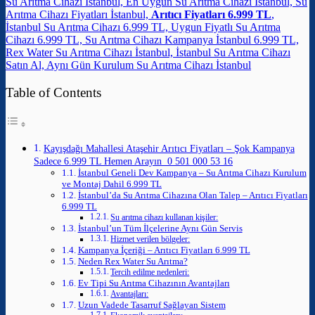
Su Arıtma Cihazı İstanbul, En Uygun Su Arıtma Cihazı İstanbul, Su
Arıtma Cihazı Fiyatları İstanbul,
Arıtıcı Fiyatları 6.999 TL
,
İstanbul Su Arıtma Cihazı 6.999 TL, Uygun Fiyatlı Su Arıtma
Cihazı 6.999 TL, Su Arıtma Cihazı Kampanya İstanbul 6.999 TL,
Rex Water Su Arıtma Cihazı İstanbul, İstanbul Su Arıtma Cihazı
Satın Al, Aynı Gün Kurulum Su Arıtma Cihazı İstanbul
Table of Contents
Kayışdağı Mahallesi Ataşehir Arıtıcı Fiyatları – Şok Kampanya
Sadece 6.999 TL Hemen Arayın 0 501 000 53 16
İstanbul Geneli Dev Kampanya – Su Arıtma Cihazı Kurulum
ve Montaj Dahil 6.999 TL
İstanbul’da Su Arıtma Cihazına Olan Talep – Arıtıcı Fiyatları
6.999 TL
Su arıtma cihazı kullanan kişiler:
İstanbul’un Tüm İlçelerine Aynı Gün Servis
Hizmet verilen bölgeler:
Kampanya İçeriği – Arıtıcı Fiyatları 6.999 TL
Neden Rex Water Su Arıtma?
Tercih edilme nedenleri:
Ev Tipi Su Arıtma Cihazının Avantajları
Avantajları:
Uzun Vadede Tasarruf Sağlayan Sistem