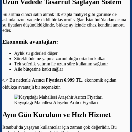
Uzun Vadede Tasarruf Sağlayan Sistem
Su arıtma cihazı satın almak ilk etapta maliyet gibi görünse de
aslında uzun vadede ciddi bir tasarruf sağlar. İstanbul’da damacana
su fiyatları düşünüldüğünde, birkaç ay içinde cihaz kendini amorti
eder.
Ekonomik avantajları:
Aylık su giderleri düşer
Sürekli ödeme yapma zorunluluğu ortadan kalkar
Tek seferlik yatırım ile uzun süre kullanım sağlanır
Aile bütçesine katkı sağlar
👉 Bu nedenle
Arıtıcı Fiyatları 6.999 TL
, ekonomik açıdan
oldukça avantajlı bir seçenektir.
Kayışdağı Mahallesi Ataşehir Arıtıcı Fiyatları
Aynı Gün Kurulum ve Hızlı Hizmet
İstanbul’da yaşayan kullanıcılar için zaman çok değerlidir. Bu