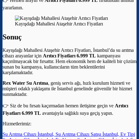
👉 Hemen arayın ve
Arıtıcı Fiyatları 6.999 TL
fırsatından anında
yararlanın.
Kayışdağı Mahallesi Ataşehir Arıtıcı Fiyatları
Sonuç
Kayışdağı Mahallesi Ataşehir Arıtıcı Fiyatları, İstanbul’da su arıtma
cihazı arayanlar için
Arıtıcı Fiyatları 6.999 TL
kampanyası
kaçırılmayacak bir fırsattır. Hem ekonomik hem de kaliteli bir çözüm
sunan bu kampanya, kullanıcıların tüm beklentilerini
karşılamaktadır.
Rex Water Su Arıtma
, geniş servis ağı, hızlı kurulum hizmeti ve
müşteri odaklı yaklaşımı ile İstanbul genelinde güvenilir bir hizmet
sunmaktadır.
👉 Siz de bu fırsatı kaçırmadan hemen iletişime geçin ve
Arıtıcı
Fiyatları 6.999 TL
avantajıyla sağlıklı suya geçiş yapın.
Hizmetlerimiz:
Su Arıtma Cihazı İstanbul, Su Arıtma Cihazı Satışı İstanbul, Ev Tipi