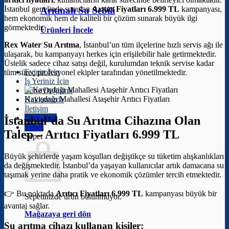
İstanbul genelinde sunulan
Arıtıcı Fiyatları 6.999 TL
kampanyası,
Arıtmalı Su Sebili
hem ekonomik hem de kaliteli bir çözüm sunarak büyük ilgi
görmektedir.
Ürünleri İncele
Rex Water Su Arıtma
, İstanbul’un tüm ilçelerine hızlı servis ağı ile
ulaşarak, bu kampanyayı herkes için erişilebilir hale getirmektedir.
Üstelik sadece cihaz satışı değil, kurulumdan teknik servise kadar
Eviniz İçin
tüm süreç profesyonel ekipler tarafından yönetilmektedir.
İş Yeriniz İçin
Filtre Değişimi
Kayışdağı Mahallesi Ataşehir Arıtıcı Fiyatları
Hakkımızda
İletişim
Giriş Yap
İstanbul’da Su Arıtma Cihazına Olan
Sepet
Talep –
Arıtıcı Fiyatları 6.999 TL
Sepet
Büyük şehirlerde yaşam koşulları değiştikçe su tüketim alışkanlıkları
da değişmektedir. İstanbul’da yaşayan kullanıcılar artık damacana su
taşımak yerine daha pratik ve ekonomik çözümler tercih etmektedir.
👉 Bu noktada
Arıtıcı Fiyatları 6.999 TL
kampanyası büyük bir
Sepetinizde ürün bulunmuyor.
avantaj sağlar.
Mağazaya geri dön
Su arıtma cihazı kullanan kişiler: