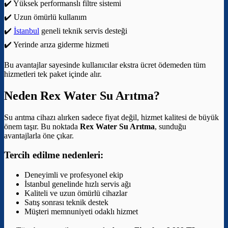
✔️ Yüksek performanslı filtre sistemi
✔️ Uzun ömürlü kullanım
✔️
İstanbul
geneli teknik servis desteği
✔️ Yerinde arıza giderme hizmeti
Bu avantajlar sayesinde kullanıcılar ekstra ücret ödemeden tüm
hizmetleri tek paket içinde alır.
Neden Rex Water Su Arıtma?
Su arıtma cihazı alırken sadece fiyat değil, hizmet kalitesi de büyük
önem taşır. Bu noktada
Rex Water Su Arıtma
, sunduğu
avantajlarla öne çıkar.
Tercih edilme nedenleri:
Deneyimli ve profesyonel ekip
İstanbul genelinde hızlı servis ağı
Kaliteli ve uzun ömürlü cihazlar
Satış sonrası teknik destek
Müşteri memnuniyeti odaklı hizmet