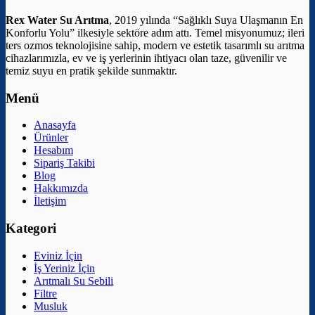
Rex Water Su Arıtma
, 2019 yılında “Sağlıklı Suya Ulaşmanın En
Konforlu Yolu” ilkesiyle sektöre adım attı. Temel misyonumuz; ileri
ters ozmos teknolojisine sahip, modern ve estetik tasarımlı su arıtma
cihazlarımızla, ev ve iş yerlerinin ihtiyacı olan taze, güvenilir ve
temiz suyu en pratik şekilde sunmaktır.
Menü
Anasayfa
Ürünler
Hesabım
Sipariş Takibi
Blog
Hakkımızda
İletişim
Kategori
Eviniz İçin
İş Yeriniz İçin
Arıtmalı Su Sebili
Filtre
Musluk