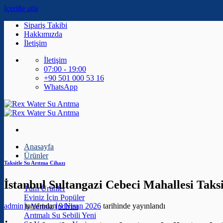
İçeriğe atla
Sipariş Takibi
Hakkımızda
İletişim
İletişim
07:00 - 19:00
+90 501 000 53 16
WhatsApp
Anasayfa
Ürünler
Taksitle Su Arıtma Cihazı
İstanbul Sultangazi Cebeci Mahallesi Taks
Tüm Ürünler
Eviniz İçin
admin
tarafından
9 Nisan 2026
tarihinde yayınlandı
İş Yeriniz
Arıtmalı Su Sebili