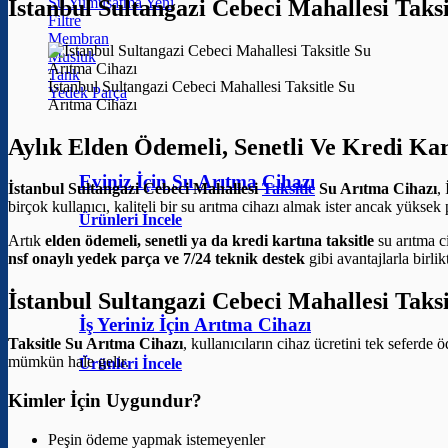
Su Yumuşatma
İstanbul Sultangazi Cebeci Mahallesi Tak
Filtre
Membran
Musluk
Tank
İstanbul Sultangazi Cebeci Mahallesi Taksitle Su
Yedek Parça
Arıtma Cihazı
Aylık Elden Ödemeli, Senetli Ve Kredi Ka
Eviniz İçin Su Arıtma Cihazı
İstanbul Sultangazi Cebeci Mahallesi
Taksitle
Su Arıtma Cihazı
,
birçok kullanıcı, kaliteli bir su arıtma cihazı almak ister ancak yüksek
Ürünleri İncele
Artık
elden ödemeli, senetli ya da kredi kartına taksitle
su arıtma 
nsf onaylı yedek parça ve 7/24 teknik destek
gibi avantajlarla birli
İstanbul Sultangazi Cebeci Mahallesi Taks
İş Yeriniz İçin Arıtma Cihazı
Taksitle Su Arıtma Cihazı
, kullanıcıların cihaz ücretini tek seferd
mümkün hale gelir.
Ürünleri İncele
Kimler İçin Uygundur?
Peşin ödeme yapmak istemeyenler