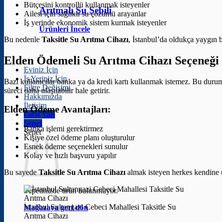
Bütçesini kontrollü kullanmak isteyenler
Arıtmalı Su Sebili
Ailesi için sağlıklı su çözümü arayanlar
İş yerinde ekonomik sistem kurmak isteyenler
Ürünleri İncele
Bu nedenle
Taksitle Su Arıtma Cihazı
, İstanbul’da oldukça yaygın bi
Elden Ödemeli Su Arıtma Cihazı Seçeneği
Eviniz İçin
İş Yeriniz İçin
Bazı kullanıcılar banka ya da kredi kartı kullanmak istemez. Bu dur
Filtre Değişimi
süreci daha ulaşılabilir hale getirir.
Hakkımızda
İletişim
Elden Ödeme Avantajları:
Giriş Yap
Sepet
Banka işlemi gerektirmez
Sepet
Kişiye özel ödeme planı oluşturulur
Esnek ödeme seçenekleri sunulur
Kolay ve hızlı başvuru yapılır
Bu sayede
Taksitle Su Arıtma Cihazı
almak isteyen herkes kendine u
Sepetinizde ürün bulunmuyor.
İstanbul Sultangazi Cebeci Mahallesi Taksitle Su
Mağazaya geri dön
Arıtma Cihazı