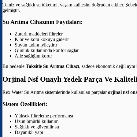
Temiz ve sağlıklı su tüketimi, yaşam kalitesini doğrudan etkiler. Şebek
gelmiştir.
Su Arıtma Cihazının Faydaları:
Zararlı maddeleri filtreler
Klor ve kötü kokuyu giderir
Suyun tadını iyileştirir
Günlük kullanımda konfor sağlar
Aile sağlığını korur
Bu nedenle
Taksitle Su Arıtma Cihazı
, sadece ekonomik değil aynı z
Orjinal Nsf Onaylı Yedek Parça Ve Kalitel
Rex Water Su Arıtma sistemlerinde kullanılan parçalar
orjinal nsf on
Sistem Özellikleri:
Yüksek filtreleme performansı
Uzun ömürlü kullanım
Sağlıklı ve güvenilir su
Dayanıklı yapı