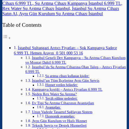
Cihazı 6.999 TL, Su Arıtma Cihazı Kampanya İstanbul 6.999 TL,
Rex Water Su Arıtma Cihazı İstanbul, İstanbul Su Arıtma Cihazı
Satın Al, Aynı Gün Kurulum Su Arıtma Cihazı İstanbul
Table of Contents
İstanbul Sultangazi Arıtıcı Fiyatları – Şok Kampanya Sadece
6.999 TL Hemen Arayın 0 501 000 53 16
İstanbul Geneli Dev Kampanya – Su Arıtma Cihazı Kurulum
ve Montaj Dahil 6.999 TL
İstanbul’da Su Arıtma Cihazına Olan Talep – Arıtıcı Fiyatları
6.999 TL
Su arıtma cihazı kullanan kişiler:
İstanbul’un Tüm İlçelerine Aynı Gün Servis
Hizmet verilen bölgeler:
Kampanya İçeriği – Arıtıcı Fiyatları 6.999 TL
Neden Rex Water Su Arıtma?
Tercih edilme nedenleri:
Ev Tipi Su Arıtma Cihazının Avantajları
Avantajları:
Uzun Vadede Tasarruf Sağlayan Sistem
Ekonomik avantajları:
Aynı Gün Kurulum ve Hızlı Hizmet
Teknik Servis ve Destek Hizmetleri