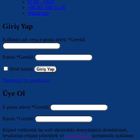
07:00 - 19:00
+90 501 000 53 16
WhatsApp
Giriş Yap
Kullanıcı adı veya e-posta adresi
*
Gerekli
Parola
*
Gerekli
Beni hatırla
Giriş Yap
Parolanızı mı unuttunuz?
Üye Ol
E-posta adresi
*
Gerekli
Parola
*
Gerekli
Kişisel verileriniz bu web sitesindeki deneyiminizi desteklemek,
hesabınıza erişimi yönetmek ve
gizlilik ilkesi
sayfamızda açıklanan