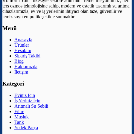
Konforlu Yolu” ilkesiyle sektöre adım attı. Temel misyonumuz; ileri
ters ozmos teknolojisine sahip, modern ve estetik tasarımlı su arıtma
cihazlarımızla, ev ve iş yerlerinin ihtiyacı olan taze, güvenilir ve
temiz suyu en pratik şekilde sunmaktır.
Menü
Anasayfa
Ürünler
Hesabım
Sipariş Takibi
Blog
Hakkımızda
İletişim
Kategori
Eviniz İçin
İş Yeriniz İçin
Arıtmalı Su Sebili
Filtre
Musluk
Tank
Yedek Parça