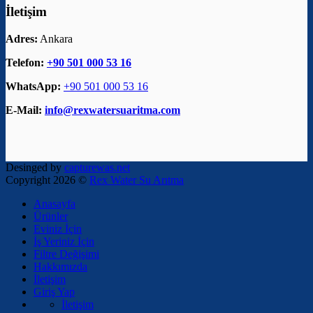
İletişim
Adres:
Ankara
Telefon:
+90 501 000 53 16
WhatsApp:
+90 501 000 53 16
E-Mail:
info@rexwatersuaritma.com
Desinged by
capturewas.net
Copyright 2026 ©
Rex Water Su Arıtma
Anasayfa
Ürünler
Eviniz İçin
İş Yeriniz İçin
Filtre Değişimi
Hakkımızda
İletişim
Giriş Yap
İletişim