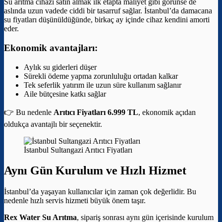
Su arıtma cihazı satın almak ilk etapta maliyet gibi görünse de
aslında uzun vadede ciddi bir tasarruf sağlar. İstanbul’da damacana
su fiyatları düşünüldüğünde, birkaç ay içinde cihaz kendini amorti
eder.
Ekonomik avantajları:
Aylık su giderleri düşer
Sürekli ödeme yapma zorunluluğu ortadan kalkar
Tek seferlik yatırım ile uzun süre kullanım sağlanır
Aile bütçesine katkı sağlar
👉 Bu nedenle
Arıtıcı Fiyatları 6.999 TL
, ekonomik açıdan
oldukça avantajlı bir seçenektir.
İstanbul Sultangazi Arıtıcı Fiyatları
Aynı Gün Kurulum ve Hızlı Hizmet
İstanbul’da yaşayan kullanıcılar için zaman çok değerlidir. Bu
nedenle hızlı servis hizmeti büyük önem taşır.
Rex Water Su Arıtma
, sipariş sonrası aynı gün içerisinde kurulum