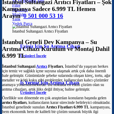
Su Yumuşatma
İstanbul Sultangazi Arıtıcı Fiyatları – Şok
Filtre
Kampanya Sadece 6.999 TL Hemen
Membran
Musluk
Arayın
0 501 000 53 16
Tank
Yedek Parça
İstanbul Sultangazi Arıtıcı Fiyatları
İstanbul Geneli Dev Kampanya – Su
Eviniz İçin Su Arıtma Cihazı
Arıtma Cihazı Kurulum ve Montaj Dahil
6.999 TL
Ürünleri İncele
İstanbul Sultangazi
Arıtıcı
Fiyatları
, İstanbul’da yaşayan herkes
için temiz ve sağlıklı içme suyuna ulaşmak artık çok daha önemli
hale gelmiştir. Günümüzde şebeke sularında oluşan kireç, tortu, ağır
metaller ve kötü koku gibi problemler, kullanıcıları kalıcı çözümler
İş Yeriniz İçin Arıtma Cihazı
aramaya yönlendirmektedir. Bu noktada en etkili çözüm olan su
arıtma cihazları, artık lüks değil ihtiyaç haline gelmiştir.
Ürünleri İncele
Özellikle son dönemde en çok araştırılan konuların başında gelen
arıtıcı fiyatları
, kullanıcıların karar sürecinde belirleyici olmaktadır.
İstanbul genelinde sunulan
Arıtıcı Fiyatları 6.999 TL
kampanyası,
hem ekonomik hem de kaliteli bir çözüm sunarak büyük ilgi