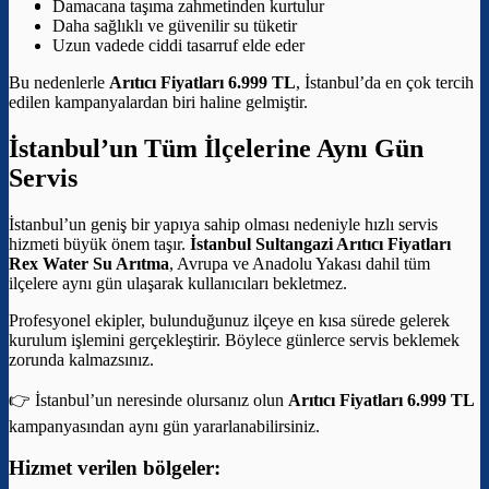
Damacana taşıma zahmetinden kurtulur
Daha sağlıklı ve güvenilir su tüketir
Uzun vadede ciddi tasarruf elde eder
Bu nedenlerle
Arıtıcı Fiyatları 6.999 TL
, İstanbul’da en çok tercih
edilen kampanyalardan biri haline gelmiştir.
İstanbul’un Tüm İlçelerine Aynı Gün
Servis
İstanbul’un geniş bir yapıya sahip olması nedeniyle hızlı servis
hizmeti büyük önem taşır.
İstanbul Sultangazi Arıtıcı Fiyatları
Rex Water Su Arıtma
, Avrupa ve Anadolu Yakası dahil tüm
ilçelere aynı gün ulaşarak kullanıcıları bekletmez.
Profesyonel ekipler, bulunduğunuz ilçeye en kısa sürede gelerek
kurulum işlemini gerçekleştirir. Böylece günlerce servis beklemek
zorunda kalmazsınız.
👉 İstanbul’un neresinde olursanız olun
Arıtıcı Fiyatları 6.999 TL
kampanyasından aynı gün yararlanabilirsiniz.
Hizmet verilen bölgeler: