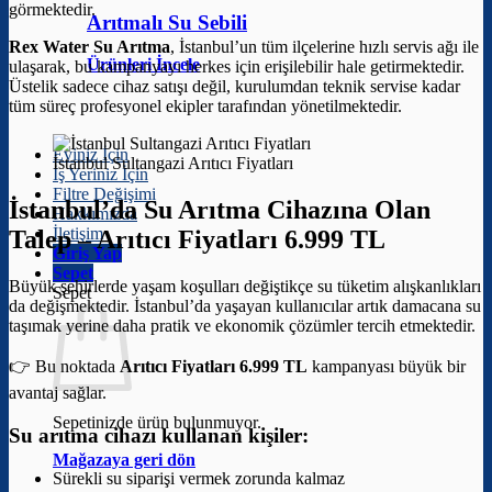
görmektedir.
Arıtmalı Su Sebili
Rex Water Su Arıtma
, İstanbul’un tüm ilçelerine hızlı servis ağı ile
Ürünleri İncele
ulaşarak, bu kampanyayı herkes için erişilebilir hale getirmektedir.
Üstelik sadece cihaz satışı değil, kurulumdan teknik servise kadar
tüm süreç profesyonel ekipler tarafından yönetilmektedir.
Eviniz İçin
İstanbul Sultangazi Arıtıcı Fiyatları
İş Yeriniz İçin
Filtre Değişimi
İstanbul’da Su Arıtma Cihazına Olan
Hakkımızda
İletişim
Talep –
Arıtıcı Fiyatları 6.999 TL
Giriş Yap
Sepet
Büyük şehirlerde yaşam koşulları değiştikçe su tüketim alışkanlıkları
Sepet
da değişmektedir. İstanbul’da yaşayan kullanıcılar artık damacana su
taşımak yerine daha pratik ve ekonomik çözümler tercih etmektedir.
👉 Bu noktada
Arıtıcı Fiyatları 6.999 TL
kampanyası büyük bir
avantaj sağlar.
Sepetinizde ürün bulunmuyor.
Su arıtma cihazı kullanan kişiler:
Mağazaya geri dön
Sürekli su siparişi vermek zorunda kalmaz