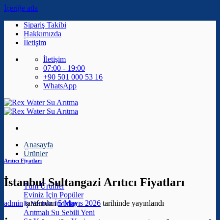
İçeriğe atla
Sipariş Takibi
Hakkımızda
İletişim
İletişim
07:00 - 19:00
+90 501 000 53 16
WhatsApp
Anasayfa
Ürünler
Arıtıcı Fiyatları
İstanbul Sultangazi Arıtıcı Fiyatları
Tüm Ürünler
Eviniz İçin
admin
tarafından
5 Mayıs 2026
tarihinde yayınlandı
İş Yeriniz
Arıtmalı Su Sebili