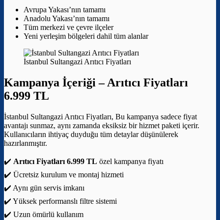
Avrupa Yakası’nın tamamı
Anadolu Yakası’nın tamamı
Tüm merkezi ve çevre ilçeler
Yeni yerleşim bölgeleri dahil tüm alanlar
İstanbul Sultangazi Arıtıcı Fiyatları
Kampanya İçeriği –
Arıtıcı Fiyatları
6.999 TL
İstanbul Sultangazi Arıtıcı Fiyatları, Bu kampanya sadece fiyat
avantajı sunmaz, aynı zamanda eksiksiz bir hizmet paketi içerir.
Kullanıcıların ihtiyaç duyduğu tüm detaylar düşünülerek
hazırlanmıştır.
✔️
Arıtıcı Fiyatları 6.999 TL
özel kampanya fiyatı
✔️ Ücretsiz kurulum ve montaj hizmeti
✔️ Aynı gün servis imkanı
✔️ Yüksek performanslı filtre sistemi
✔️ Uzun ömürlü kullanım