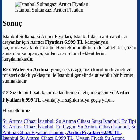
İstanbul Sultangazi Arıtıcı Fiyatları
Sonuç
İstanbul Sultangazi Arıtıcı Fiyatları, İstanbul’da su arıtma cihazı
arayanlar için
Arıtıcı Fiyatları 6.999 TL
kampanyası
kaçırılmayacak bir fırsattır. Hem ekonomik hem de kaliteli bir çözüm
sunan bu kampanya, kullanıcıların tüm beklentilerini
karşılamaktadır.
Rex Water Su Arıtma
, geniş servis ağı, hızlı kurulum hizmeti ve
müşteri odaklı yaklaşımı ile İstanbul genelinde güvenilir bir hizmet
sunmaktadır.
👉 Siz de bu fırsatı kaçırmadan hemen iletişime geçin ve
Arıtıcı
Fiyatları 6.999 TL
avantajıyla sağlıklı suya geçiş yapın.
Hizmetlerimiz:
Su Arıtma Cihazı İstanbul, Su Arıtma Cihazı Satışı İstanbul, Ev Tipi
Su Arıtma Cihazı İstanbul, En Uygun Su Arıtma Cihazı İstanbul, Su
Arıtma Cihazı Fiyatları İstanbul,
Arıtıcı Fiyatları 6.999 TL
,
İstanbul Su Arıtma Cihazı 6.999 TL, Uygun Fiyatlı Su Arıtma