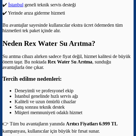
✔️
İstanbul
geneli teknik servis desteği
✔️ Yerinde arıza giderme hizmeti
Bu avantajlar sayesinde kullanıcılar ekstra ücret ödemeden tüm
hizmetleri tek paket içinde alır.
Neden Rex Water Su Arıtma?
Su arıtma cihazı alırken sadece fiyat değil, hizmet kalitesi de büyük
önem taşır. Bu noktada
Rex Water Su Arıtma
, sunduğu
avantajlarla öne çıkar.
Tercih edilme nedenleri:
Deneyimli ve profesyonel ekip
İstanbul genelinde hızlı servis ağı
Kaliteli ve uzun ömürlü cihazlar
Satış sonrası teknik destek
Müşteri memnuniyeti odaklı hizmet
👉 Tüm bu avantajların yanında
Arıtıcı Fiyatları 6.999 TL
kampanyası, kullanıcılar için büyük bir fırsat sunar.