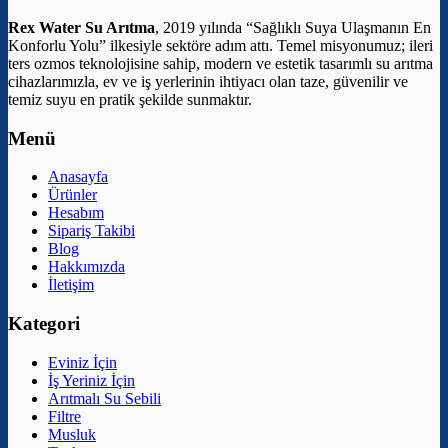
Rex Water Su Arıtma
, 2019 yılında “Sağlıklı Suya Ulaşmanın En
Konforlu Yolu” ilkesiyle sektöre adım attı. Temel misyonumuz; ileri
ters ozmos teknolojisine sahip, modern ve estetik tasarımlı su arıtma
cihazlarımızla, ev ve iş yerlerinin ihtiyacı olan taze, güvenilir ve
temiz suyu en pratik şekilde sunmaktır.
Menü
Anasayfa
Ürünler
Hesabım
Sipariş Takibi
Blog
Hakkımızda
İletişim
Kategori
Eviniz İçin
İş Yeriniz İçin
Arıtmalı Su Sebili
Filtre
Musluk