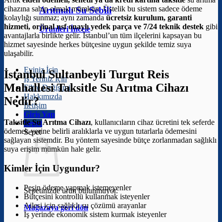
cihazına sahip olmak mümkün. Üstelik bu sistem sadece ödeme
Arıtmalı Su Sebili
kolaylığı sunmaz; aynı zamanda
ücretsiz kurulum, garanti
hizmeti, orjinal nsf onaylı yedek parça ve 7/24 teknik destek
gibi
Ürünleri İncele
avantajlarla birlikte gelir. İstanbul’un tüm ilçelerini kapsayan bu
hizmet sayesinde herkes bütçesine uygun şekilde temiz suya
ulaşabilir.
Eviniz İçin
İstanbul Sultanbeyli Turgut Reis
İş Yeriniz İçin
Mahallesi Taksitle Su Arıtma Cihazı
Filtre Değişimi
Hakkımızda
Nedir?
İletişim
Giriş Yap
Taksitle Su Arıtma Cihazı
, kullanıcıların cihaz ücretini tek seferde
Sepet
ödemek yerine belirli aralıklarla ve uygun tutarlarla ödemesini
Sepet
sağlayan sistemdir. Bu yöntem sayesinde bütçe zorlanmadan sağlıklı
suya erişim mümkün hale gelir.
Kimler İçin Uygundur?
Peşin ödeme yapmak istemeyenler
Sepetinizde ürün bulunmuyor.
Bütçesini kontrollü kullanmak isteyenler
Ailesi için sağlıklı su çözümü arayanlar
Mağazaya geri dön
İş yerinde ekonomik sistem kurmak isteyenler