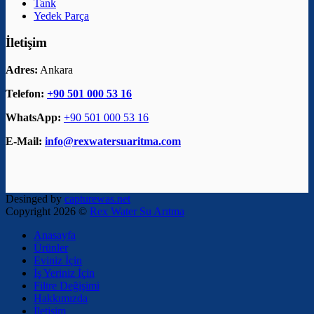
Tank
Yedek Parça
İletişim
Adres:
Ankara
Telefon:
+90 501 000 53 16
WhatsApp:
+90 501 000 53 16
E-Mail:
info@rexwatersuaritma.com
Desinged by
capturewas.net
Copyright 2026 ©
Rex Water Su Arıtma
Anasayfa
Ürünler
Eviniz İçin
İş Yeriniz İçin
Filtre Değişimi
Hakkımızda
İletişim