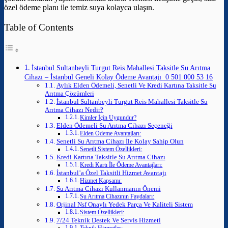
özel ödeme planı ile temiz suya kolayca ulaşın.
Table of Contents
İstanbul Sultanbeyli Turgut Reis Mahallesi Taksitle Su Arıtma
Cihazı – İstanbul Geneli Kolay Ödeme Avantajı 0 501 000 53 16
Aylık Elden Ödemeli, Senetli Ve Kredi Kartına Taksitle Su
Arıtma Çözümleri
İstanbul Sultanbeyli Turgut Reis Mahallesi Taksitle Su
Arıtma Cihazı Nedir?
Kimler İçin Uygundur?
Elden Ödemeli Su Arıtma Cihazı Seçeneği
Elden Ödeme Avantajları:
Senetli Su Arıtma Cihazı İle Kolay Sahip Olun
Senetli Sistem Özellikleri:
Kredi Kartına Taksitle Su Arıtma Cihazı
Kredi Kartı İle Ödeme Avantajları:
İstanbul’a Özel Taksitli Hizmet Avantajı
Hizmet Kapsamı:
Su Arıtma Cihazı Kullanmanın Önemi
Su Arıtma Cihazının Faydaları:
Orjinal Nsf Onaylı Yedek Parça Ve Kaliteli Sistem
Sistem Özellikleri:
7/24 Teknik Destek Ve Servis Hizmeti