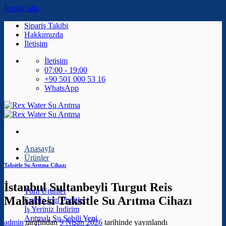
İçeriğe atla
Sipariş Takibi
Hakkımızda
İletişim
İletişim
07:00 - 19:00
+90 501 000 53 16
WhatsApp
Anasayfa
Ürünler
Taksitle Su Arıtma Cihazı
İstanbul Sultanbeyli Turgut Reis
Tüm Ürünler
Mahallesi Taksitle Su Arıtma Cihazı
Eviniz İçin
İş Yeriniz
Arıtmalı Su Sebili
admin
tarafından
9 Nisan 2026
tarihinde yayınlandı