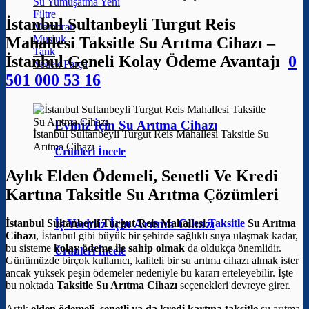
Su Yumuşatma
Filtre
İstanbul Sultanbeyli Turgut Reis
Membran
Musluk
Mahallesi Taksitle Su Arıtma Cihazı –
Tank
İstanbul Geneli Kolay Ödeme Avantajı
0
Yedek Parça
501 000 53 16
Eviniz İçin Su Arıtma Cihazı
İstanbul Sultanbeyli Turgut Reis Mahallesi Taksitle Su
Arıtma Cihazı
Ürünleri İncele
Aylık Elden Ödemeli, Senetli Ve Kredi
Kartına Taksitle Su Arıtma Çözümleri
İş Yeriniz İçin Arıtma Cihazı
İstanbul Sultanbeyli Turgut Reis Mahallesi
Taksitle
Su Arıtma
Cihazı
, İstanbul gibi büyük bir şehirde sağlıklı suya ulaşmak kadar,
bu sisteme
kolay ödeme ile sahip olmak
da oldukça önemlidir.
Ürünleri İncele
Günümüzde birçok kullanıcı, kaliteli bir su arıtma cihazı almak ister
ancak yüksek peşin ödemeler nedeniyle bu kararı erteleyebilir. İşte
bu noktada
Taksitle Su Arıtma Cihazı
seçenekleri devreye girer.
Artık
elden ödemeli, senetli ya da kredi kartına taksitle
su arıtma