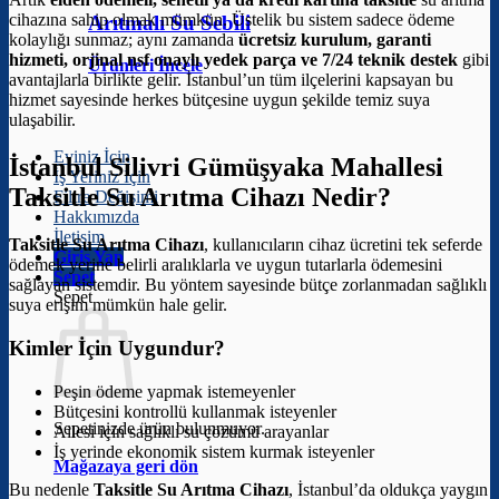
cihazına sahip olmak mümkün. Üstelik bu sistem sadece ödeme
Arıtmalı Su Sebili
kolaylığı sunmaz; aynı zamanda
ücretsiz kurulum, garanti
hizmeti, orjinal nsf onaylı yedek parça ve 7/24 teknik destek
gibi
Ürünleri İncele
avantajlarla birlikte gelir. İstanbul’un tüm ilçelerini kapsayan bu
hizmet sayesinde herkes bütçesine uygun şekilde temiz suya
ulaşabilir.
Eviniz İçin
İstanbul Silivri Gümüşyaka Mahallesi
İş Yeriniz İçin
Taksitle Su Arıtma Cihazı Nedir?
Filtre Değişimi
Hakkımızda
İletişim
Taksitle Su Arıtma Cihazı
, kullanıcıların cihaz ücretini tek seferde
Giriş Yap
ödemek yerine belirli aralıklarla ve uygun tutarlarla ödemesini
Sepet
sağlayan sistemdir. Bu yöntem sayesinde bütçe zorlanmadan sağlıklı
Sepet
suya erişim mümkün hale gelir.
Kimler İçin Uygundur?
Peşin ödeme yapmak istemeyenler
Bütçesini kontrollü kullanmak isteyenler
Sepetinizde ürün bulunmuyor.
Ailesi için sağlıklı su çözümü arayanlar
İş yerinde ekonomik sistem kurmak isteyenler
Mağazaya geri dön
Bu nedenle
Taksitle Su Arıtma Cihazı
, İstanbul’da oldukça yaygın