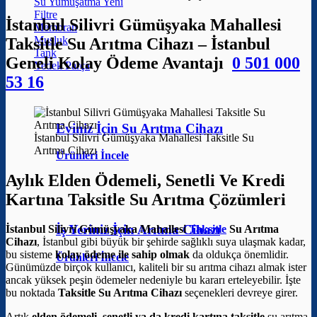
Su Yumuşatma
Filtre
İstanbul Silivri Gümüşyaka Mahallesi
Membran
Musluk
Taksitle Su Arıtma Cihazı – İstanbul
Tank
Geneli Kolay Ödeme Avantajı
0 501 000
Yedek Parça
53 16
Eviniz İçin Su Arıtma Cihazı
İstanbul Silivri Gümüşyaka Mahallesi Taksitle Su
Arıtma Cihazı
Ürünleri İncele
Aylık Elden Ödemeli, Senetli Ve Kredi
Kartına Taksitle Su Arıtma Çözümleri
İş Yeriniz İçin Arıtma Cihazı
İstanbul Silivri Gümüşyaka Mahallesi
Taksitle
Su Arıtma
Cihazı
, İstanbul gibi büyük bir şehirde sağlıklı suya ulaşmak kadar,
bu sisteme
kolay ödeme ile sahip olmak
da oldukça önemlidir.
Ürünleri İncele
Günümüzde birçok kullanıcı, kaliteli bir su arıtma cihazı almak ister
ancak yüksek peşin ödemeler nedeniyle bu kararı erteleyebilir. İşte
bu noktada
Taksitle Su Arıtma Cihazı
seçenekleri devreye girer.
Artık
elden ödemeli, senetli ya da kredi kartına taksitle
su arıtma