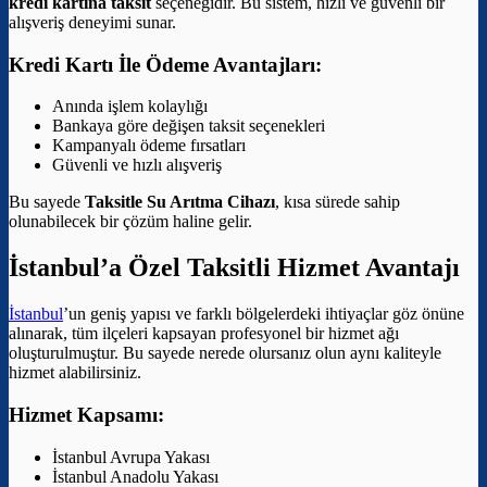
kredi kartına taksit
seçeneğidir. Bu sistem, hızlı ve güvenli bir
alışveriş deneyimi sunar.
Kredi Kartı İle Ödeme Avantajları:
Anında işlem kolaylığı
Bankaya göre değişen taksit seçenekleri
Kampanyalı ödeme fırsatları
Güvenli ve hızlı alışveriş
Bu sayede
Taksitle Su Arıtma Cihazı
, kısa sürede sahip
olunabilecek bir çözüm haline gelir.
İstanbul’a Özel Taksitli Hizmet Avantajı
İstanbul
’un geniş yapısı ve farklı bölgelerdeki ihtiyaçlar göz önüne
alınarak, tüm ilçeleri kapsayan profesyonel bir hizmet ağı
oluşturulmuştur. Bu sayede nerede olursanız olun aynı kaliteyle
hizmet alabilirsiniz.
Hizmet Kapsamı:
İstanbul Avrupa Yakası
İstanbul Anadolu Yakası