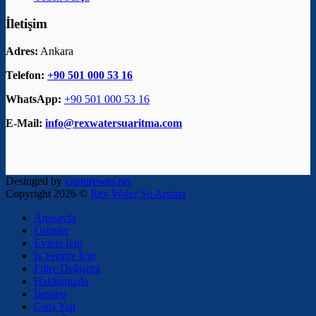
İletişim
Adres:
Ankara
Telefon:
+90 501 000 53 16
WhatsApp:
+90 501 000 53 16
E-Mail:
info@rexwatersuaritma.com
Desinged by
capturewas.net
Copyright 2026 ©
Rex Water Su Arıtma
Anasayfa
Ürünler
Eviniz İçin
İş Yeriniz İçin
Filtre Değişimi
Hakkımızda
İletişim
Giriş Yap