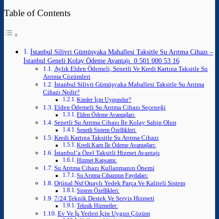
Table of Contents
İstanbul Silivri Gümüşyaka Mahallesi Taksitle Su Arıtma Cihazı –
İstanbul Geneli Kolay Ödeme Avantajı 0 501 000 53 16
Aylık Elden Ödemeli, Senetli Ve Kredi Kartına Taksitle Su
Arıtma Çözümleri
İstanbul Silivri Gümüşyaka Mahallesi Taksitle Su Arıtma
Cihazı Nedir?
Kimler İçin Uygundur?
Elden Ödemeli Su Arıtma Cihazı Seçeneği
Elden Ödeme Avantajları:
Senetli Su Arıtma Cihazı İle Kolay Sahip Olun
Senetli Sistem Özellikleri:
Kredi Kartına Taksitle Su Arıtma Cihazı
Kredi Kartı İle Ödeme Avantajları:
İstanbul’a Özel Taksitli Hizmet Avantajı
Hizmet Kapsamı:
Su Arıtma Cihazı Kullanmanın Önemi
Su Arıtma Cihazının Faydaları:
Orjinal Nsf Onaylı Yedek Parça Ve Kaliteli Sistem
Sistem Özellikleri:
7/24 Teknik Destek Ve Servis Hizmeti
Teknik Hizmetler:
Ev Ve İş Yerleri İçin Uygun Çözüm