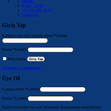
İletişim
07:00 - 19:00
+90 501 000 53 16
WhatsApp
Giriş Yap
Kullanıcı adı veya e-posta adresi
*
Gerekli
Parola
*
Gerekli
Beni hatırla
Giriş Yap
Parolanızı mı unuttunuz?
Üye Ol
E-posta adresi
*
Gerekli
Parola
*
Gerekli
Kişisel verileriniz bu web sitesindeki deneyiminizi desteklemek,