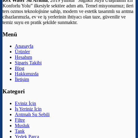
Rex Water Su Arıtma
, 2019 yılında “Sağlıklı Suya Ulaşmanın En
Konforlu Yolu” ilkesiyle sektöre adım attı. Temel misyonumuz; ileri
ters ozmos teknolojisine sahip, modern ve estetik tasarımlı su arıtma
cihazlarımızla, ev ve iş yerlerinin ihtiyacı olan taze, güvenilir ve
temiz suyu en pratik şekilde sunmaktır.
Menü
Anasayfa
Ürünler
Hesabım
Sipariş Takibi
Blog
Hakkımızda
İletişim
Kategori
Eviniz İçin
İş Yeriniz İçin
Arıtmalı Su Sebili
Filtre
Musluk
Tank
Yedek Parça