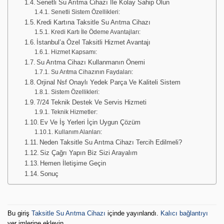
Senetli Su Arıtma Cihazı İle Kolay Sahip Olun
Senetli Sistem Özellikleri:
Kredi Kartına Taksitle Su Arıtma Cihazı
Kredi Kartı İle Ödeme Avantajları:
İstanbul’a Özel Taksitli Hizmet Avantajı
Hizmet Kapsamı:
Su Arıtma Cihazı Kullanmanın Önemi
Su Arıtma Cihazının Faydaları:
Orjinal Nsf Onaylı Yedek Parça Ve Kaliteli Sistem
Sistem Özellikleri:
7/24 Teknik Destek Ve Servis Hizmeti
Teknik Hizmetler:
Ev Ve İş Yerleri İçin Uygun Çözüm
Kullanım Alanları:
Neden Taksitle Su Arıtma Cihazı Tercih Edilmeli?
Siz Çağrı Yapın Biz Sizi Arayalım
Hemen İletişime Geçin
Sonuç
Bu giriş
Taksitle Su Arıtma Cihazı
içinde yayınlandı.
Kalıcı bağlantıyı
yer imlerine ekleyin.