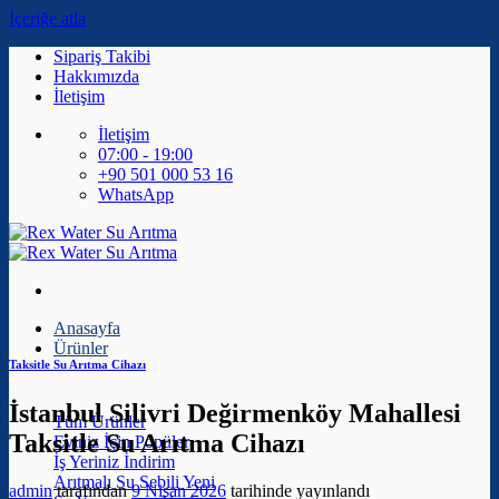
İçeriğe atla
Sipariş Takibi
Hakkımızda
İletişim
İletişim
07:00 - 19:00
+90 501 000 53 16
WhatsApp
Anasayfa
Ürünler
Taksitle Su Arıtma Cihazı
İstanbul Silivri Değirmenköy Mahallesi
Tüm Ürünler
Taksitle Su Arıtma Cihazı
Eviniz İçin
İş Yeriniz
Arıtmalı Su Sebili
admin
tarafından
9 Nisan 2026
tarihinde yayınlandı