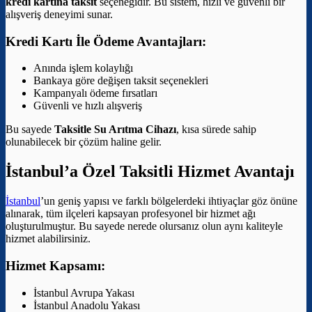
kredi kartına taksit
seçeneğidir. Bu sistem, hızlı ve güvenli bir
alışveriş deneyimi sunar.
Kredi Kartı İle Ödeme Avantajları:
Anında işlem kolaylığı
Bankaya göre değişen taksit seçenekleri
Kampanyalı ödeme fırsatları
Güvenli ve hızlı alışveriş
Bu sayede
Taksitle Su Arıtma Cihazı
, kısa sürede sahip
olunabilecek bir çözüm haline gelir.
İstanbul’a Özel Taksitli Hizmet Avantajı
İstanbul
’un geniş yapısı ve farklı bölgelerdeki ihtiyaçlar göz önüne
alınarak, tüm ilçeleri kapsayan profesyonel bir hizmet ağı
oluşturulmuştur. Bu sayede nerede olursanız olun aynı kaliteyle
hizmet alabilirsiniz.
Hizmet Kapsamı:
İstanbul Avrupa Yakası
İstanbul Anadolu Yakası