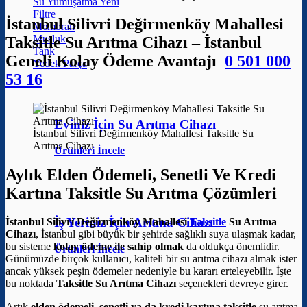
Su Yumuşatma
Filtre
İstanbul Silivri Değirmenköy Mahallesi
Membran
Musluk
Taksitle Su Arıtma Cihazı – İstanbul
Tank
Geneli Kolay Ödeme Avantajı
0 501 000
Yedek Parça
53 16
Eviniz İçin Su Arıtma Cihazı
İstanbul Silivri Değirmenköy Mahallesi Taksitle Su
Arıtma Cihazı
Ürünleri İncele
Aylık Elden Ödemeli, Senetli Ve Kredi
Kartına Taksitle Su Arıtma Çözümleri
İş Yeriniz İçin Arıtma Cihazı
İstanbul Silivri Değirmenköy Mahallesi
Taksitle
Su Arıtma
Cihazı
, İstanbul gibi büyük bir şehirde sağlıklı suya ulaşmak kadar,
bu sisteme
kolay ödeme ile sahip olmak
da oldukça önemlidir.
Ürünleri İncele
Günümüzde birçok kullanıcı, kaliteli bir su arıtma cihazı almak ister
ancak yüksek peşin ödemeler nedeniyle bu kararı erteleyebilir. İşte
bu noktada
Taksitle Su Arıtma Cihazı
seçenekleri devreye girer.
Artık
elden ödemeli, senetli ya da kredi kartına taksitle
su arıtma