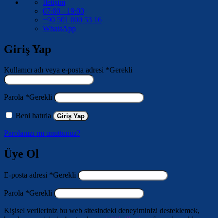
İletişim
07:00 - 19:00
+90 501 000 53 16
WhatsApp
Giriş Yap
Kullanıcı adı veya e-posta adresi
*
Gerekli
Parola
*
Gerekli
Beni hatırla
Giriş Yap
Parolanızı mı unuttunuz?
Üye Ol
E-posta adresi
*
Gerekli
Parola
*
Gerekli
Kişisel verileriniz bu web sitesindeki deneyiminizi desteklemek,