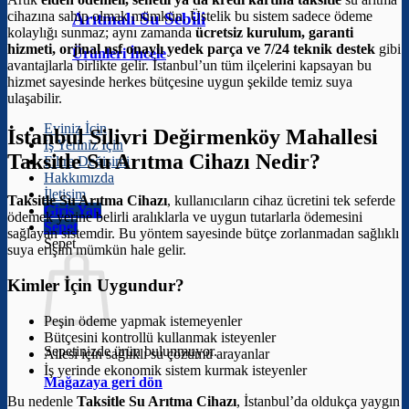
cihazına sahip olmak mümkün. Üstelik bu sistem sadece ödeme
Arıtmalı Su Sebili
kolaylığı sunmaz; aynı zamanda
ücretsiz kurulum, garanti
hizmeti, orjinal nsf onaylı yedek parça ve 7/24 teknik destek
gibi
Ürünleri İncele
avantajlarla birlikte gelir. İstanbul’un tüm ilçelerini kapsayan bu
hizmet sayesinde herkes bütçesine uygun şekilde temiz suya
ulaşabilir.
Eviniz İçin
İstanbul Silivri Değirmenköy Mahallesi
İş Yeriniz İçin
Taksitle Su Arıtma Cihazı Nedir?
Filtre Değişimi
Hakkımızda
İletişim
Taksitle Su Arıtma Cihazı
, kullanıcıların cihaz ücretini tek seferde
Giriş Yap
ödemek yerine belirli aralıklarla ve uygun tutarlarla ödemesini
Sepet
sağlayan sistemdir. Bu yöntem sayesinde bütçe zorlanmadan sağlıklı
Sepet
suya erişim mümkün hale gelir.
Kimler İçin Uygundur?
Peşin ödeme yapmak istemeyenler
Bütçesini kontrollü kullanmak isteyenler
Sepetinizde ürün bulunmuyor.
Ailesi için sağlıklı su çözümü arayanlar
İş yerinde ekonomik sistem kurmak isteyenler
Mağazaya geri dön
Bu nedenle
Taksitle Su Arıtma Cihazı
, İstanbul’da oldukça yaygın