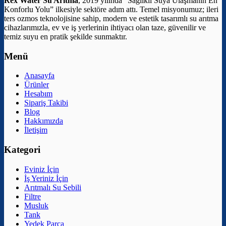
Rex Water Su Arıtma
, 2019 yılında “Sağlıklı Suya Ulaşmanın En
Konforlu Yolu” ilkesiyle sektöre adım attı. Temel misyonumuz; ileri
ters ozmos teknolojisine sahip, modern ve estetik tasarımlı su arıtma
cihazlarımızla, ev ve iş yerlerinin ihtiyacı olan taze, güvenilir ve
temiz suyu en pratik şekilde sunmaktır.
Menü
Anasayfa
Ürünler
Hesabım
Sipariş Takibi
Blog
Hakkımızda
İletişim
Kategori
Eviniz İçin
İş Yeriniz İçin
Arıtmalı Su Sebili
Filtre
Musluk
Tank
Yedek Parça