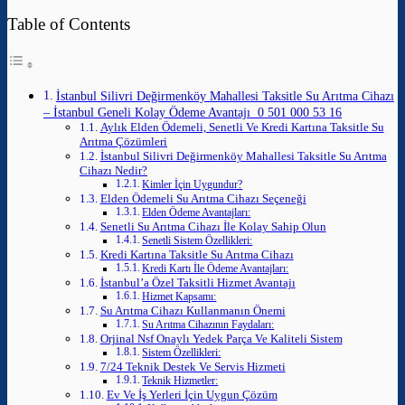
Table of Contents
İstanbul Silivri Değirmenköy Mahallesi Taksitle Su Arıtma Cihazı
– İstanbul Geneli Kolay Ödeme Avantajı 0 501 000 53 16
Aylık Elden Ödemeli, Senetli Ve Kredi Kartına Taksitle Su
Arıtma Çözümleri
İstanbul Silivri Değirmenköy Mahallesi Taksitle Su Arıtma
Cihazı Nedir?
Kimler İçin Uygundur?
Elden Ödemeli Su Arıtma Cihazı Seçeneği
Elden Ödeme Avantajları:
Senetli Su Arıtma Cihazı İle Kolay Sahip Olun
Senetli Sistem Özellikleri:
Kredi Kartına Taksitle Su Arıtma Cihazı
Kredi Kartı İle Ödeme Avantajları:
İstanbul’a Özel Taksitli Hizmet Avantajı
Hizmet Kapsamı:
Su Arıtma Cihazı Kullanmanın Önemi
Su Arıtma Cihazının Faydaları:
Orjinal Nsf Onaylı Yedek Parça Ve Kaliteli Sistem
Sistem Özellikleri:
7/24 Teknik Destek Ve Servis Hizmeti
Teknik Hizmetler:
Ev Ve İş Yerleri İçin Uygun Çözüm