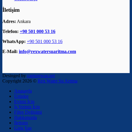
İletişim
Adres:
Ankara
Telefon:
+90 501 000 53 16
WhatsApp:
+90 501 000 53 16
E-Mail:
info@rexwatersuaritma.com
Desinged by
capturewas.net
Copyright 2026 ©
Rex Water Su Arıtma
Anasayfa
Ürünler
Eviniz İçin
İş Yeriniz İçin
Filtre Değişimi
Hakkımızda
İletişim
Giriş Yap