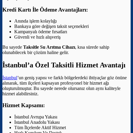
Kredi Kartı İle Ödeme Avantajları:
Anında işlem kolaylığı
Bankaya göre değişen taksit seçenekleri
Kampanyalı ödeme fırsatları
Güvenli ve hızlı alışveriş
Bu sayede
Taksitle Su Arıtma Cihazı
, kısa sürede sahip
olunabilecek bir çözüm haline gelir.
İstanbul’a Özel Taksitli Hizmet Avantajı
İstanbul
’un geniş yapısı ve farklı bölgelerdeki ihtiyaçlar göz önüne
alınarak, tüm ilçeleri kapsayan profesyonel bir hizmet ağı
oluşturulmuştur. Bu sayede nerede olursanız olun aynı kaliteyle
hizmet alabilirsiniz.
Hizmet Kapsamı:
İstanbul Avrupa Yakası
İstanbul Anadolu Yakası
Tüm İlçelerde Aktif Hizmet
Hızlı Kurulum Ve Destek