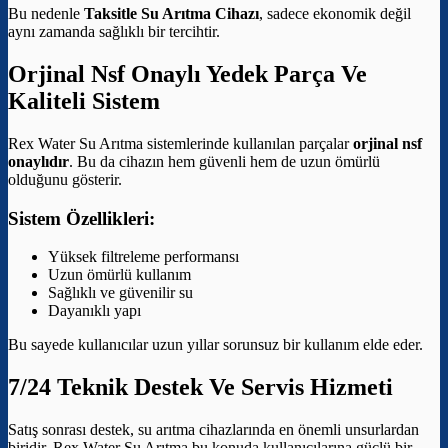
Bu nedenle
Taksitle Su Arıtma Cihazı
, sadece ekonomik değil
aynı zamanda sağlıklı bir tercihtir.
Orjinal Nsf Onaylı Yedek Parça Ve
Kaliteli Sistem
Rex Water Su Arıtma sistemlerinde kullanılan parçalar
orjinal nsf
onaylıdır
. Bu da cihazın hem güvenli hem de uzun ömürlü
olduğunu gösterir.
Sistem Özellikleri:
Yüksek filtreleme performansı
Uzun ömürlü kullanım
Sağlıklı ve güvenilir su
Dayanıklı yapı
Bu sayede kullanıcılar uzun yıllar sorunsuz bir kullanım elde eder.
7/24 Teknik Destek Ve Servis Hizmeti
Satış sonrası destek, su arıtma cihazlarında en önemli unsurlardan
biridir. Rex Water Su Arıtma bu konuda kullanıcılarına güçlü bir