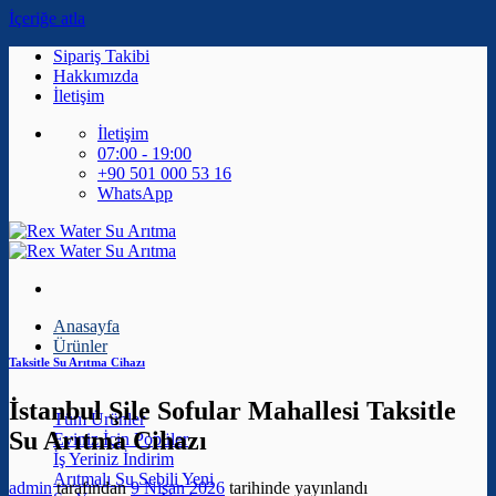
İçeriğe atla
Sipariş Takibi
Hakkımızda
İletişim
İletişim
07:00 - 19:00
+90 501 000 53 16
WhatsApp
Anasayfa
Ürünler
Taksitle Su Arıtma Cihazı
İstanbul Şile Sofular Mahallesi Taksitle
Tüm Ürünler
Su Arıtma Cihazı
Eviniz İçin
İş Yeriniz
Arıtmalı Su Sebili
admin
tarafından
9 Nisan 2026
tarihinde yayınlandı