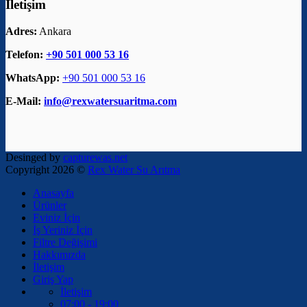
İletişim
Adres:
Ankara
Telefon:
+90 501 000 53 16
WhatsApp:
+90 501 000 53 16
E-Mail:
info@rexwatersuaritma.com
Desinged by
capturewas.net
Copyright 2026 ©
Rex Water Su Arıtma
Anasayfa
Ürünler
Eviniz İçin
İş Yeriniz İçin
Filtre Değişimi
Hakkımızda
İletişim
Giriş Yap
İletişim
07:00 - 19:00