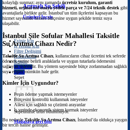
kolaylığı sunmaz; aynı zamanda
ücretsiz kurulum, garanti
Arıtmalı Su Sebili
hizmeti, orjinal nsf onaylı yedek parça ve 7/24 teknik destek
gibi
avantajlarla birlikte gelir. İstanbul’un tüm ilçelerini kapsayan bu
Ürünleri İncele
hizmet sayesinde herkes bütçesine uygun şekilde temiz suya
ulaşabilir.
İstanbul Şile Sofular Mahallesi Taksitle
Eviniz İçin
Su Arıtma Cihazı Nedir?
İş Yeriniz İçin
Filtre Değişimi
Taksitle Su Arıtma Cihazı
, kullanıcıların cihaz ücretini tek seferde
Hakkımızda
ödemek yerine belirli aralıklarla ve uygun tutarlarla ödemesini
İletişim
sağlayan sistemdir. Bu yöntem sayesinde bütçe zorlanmadan sağlıklı
Giriş Yap
suya erişim mümkün hale gelir.
Sepet
Sepet
Kimler İçin Uygundur?
Peşin ödeme yapmak istemeyenler
Bütçesini kontrollü kullanmak isteyenler
Ailesi için sağlıklı su çözümü arayanlar
İş yerinde ekonomik sistem kurmak isteyenler
Sepetinizde ürün bulunmuyor.
Bu nedenle
Taksitle Su Arıtma Cihazı
, İstanbul’da oldukça yaygın
Mağazaya geri dön
bir tercih haline gelmiştir.