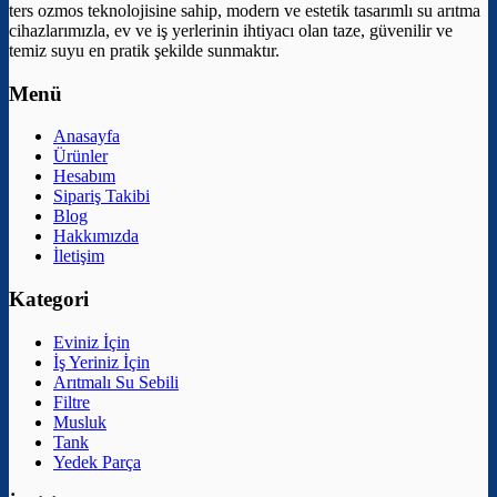
ters ozmos teknolojisine sahip, modern ve estetik tasarımlı su arıtma
cihazlarımızla, ev ve iş yerlerinin ihtiyacı olan taze, güvenilir ve
temiz suyu en pratik şekilde sunmaktır.
Menü
Anasayfa
Ürünler
Hesabım
Sipariş Takibi
Blog
Hakkımızda
İletişim
Kategori
Eviniz İçin
İş Yeriniz İçin
Arıtmalı Su Sebili
Filtre
Musluk
Tank
Yedek Parça