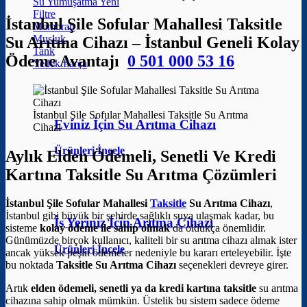
Su Yumuşatma
Filtre
İstanbul Şile Sofular Mahallesi Taksitle
Membran
Musluk
Su Arıtma Cihazı – İstanbul Geneli Kolay
Tank
Ödeme Avantajı
0 501 000 53 16
Yedek Parça
İstanbul Şile Sofular Mahallesi Taksitle Su Arıtma
Eviniz İçin Su Arıtma Cihazı
Cihazı
Ürünleri İncele
Aylık Elden Ödemeli, Senetli Ve Kredi
Kartına Taksitle Su Arıtma Çözümleri
İstanbul Şile Sofular Mahallesi
Taksitle
Su Arıtma Cihazı
,
İstanbul gibi büyük bir şehirde sağlıklı suya ulaşmak kadar, bu
İş Yeriniz İçin Arıtma Cihazı
sisteme
kolay ödeme ile sahip olmak
da oldukça önemlidir.
Günümüzde birçok kullanıcı, kaliteli bir su arıtma cihazı almak ister
Ürünleri İncele
ancak yüksek peşin ödemeler nedeniyle bu kararı erteleyebilir. İşte
bu noktada
Taksitle Su Arıtma Cihazı
seçenekleri devreye girer.
Artık
elden ödemeli, senetli ya da kredi kartına taksitle
su arıtma
cihazına sahip olmak mümkün. Üstelik bu sistem sadece ödeme