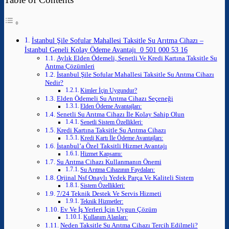
İstanbul Şile Sofular Mahallesi Taksitle Su Arıtma Cihazı –
İstanbul Geneli Kolay Ödeme Avantajı 0 501 000 53 16
Aylık Elden Ödemeli, Senetli Ve Kredi Kartına Taksitle Su
Arıtma Çözümleri
İstanbul Şile Sofular Mahallesi Taksitle Su Arıtma Cihazı
Nedir?
Kimler İçin Uygundur?
Elden Ödemeli Su Arıtma Cihazı Seçeneği
Elden Ödeme Avantajları:
Senetli Su Arıtma Cihazı İle Kolay Sahip Olun
Senetli Sistem Özellikleri:
Kredi Kartına Taksitle Su Arıtma Cihazı
Kredi Kartı İle Ödeme Avantajları:
İstanbul’a Özel Taksitli Hizmet Avantajı
Hizmet Kapsamı:
Su Arıtma Cihazı Kullanmanın Önemi
Su Arıtma Cihazının Faydaları:
Orjinal Nsf Onaylı Yedek Parça Ve Kaliteli Sistem
Sistem Özellikleri:
7/24 Teknik Destek Ve Servis Hizmeti
Teknik Hizmetler:
Ev Ve İş Yerleri İçin Uygun Çözüm
Kullanım Alanları:
Neden Taksitle Su Arıtma Cihazı Tercih Edilmeli?