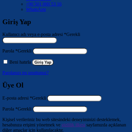
+90 501 000 53 16
WhatsApp
Giriş Yap
Kullanıcı adı veya e-posta adresi
*
Gerekli
Parola
*
Gerekli
Beni hatırla
Giriş Yap
Parolanızı mı unuttunuz?
Üye Ol
E-posta adresi
*
Gerekli
Parola
*
Gerekli
Kişisel verileriniz bu web sitesindeki deneyiminizi desteklemek,
hesabınıza erişimi yönetmek ve
gizlilik ilkesi
sayfamızda açıklanan
diğer amaçlar için kullanılacaktır.