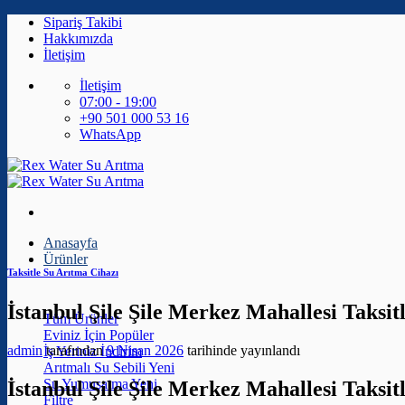
İçeriğe
Sipariş Takibi
atla
Hakkımızda
İletişim
İletişim
07:00 - 19:00
+90 501 000 53 16
WhatsApp
Anasayfa
Ürünler
Taksitle Su Arıtma Cihazı
İstanbul Şile Şile Merkez Mahallesi Taksit
Tüm Ürünler
Eviniz İçin
admin
tarafından
9 Nisan 2026
tarihinde yayınlandı
İş Yeriniz
Arıtmalı Su Sebili
Su Yumuşatma
İstanbul Şile Şile Merkez Mahallesi Taksi
Filtre