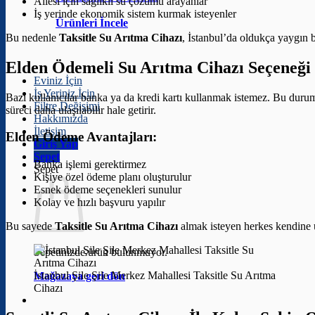
Ailesi için sağlıklı su çözümü arayanlar
İş yerinde ekonomik sistem kurmak isteyenler
Ürünleri İncele
Bu nedenle
Taksitle Su Arıtma Cihazı
, İstanbul’da oldukça yaygın bi
Elden Ödemeli Su Arıtma Cihazı Seçeneği
Eviniz İçin
İş Yeriniz İçin
Bazı kullanıcılar banka ya da kredi kartı kullanmak istemez. Bu dur
Filtre Değişimi
süreci daha ulaşılabilir hale getirir.
Hakkımızda
İletişim
Elden Ödeme Avantajları:
Giriş Yap
Sepet
Banka işlemi gerektirmez
Sepet
Kişiye özel ödeme planı oluşturulur
Esnek ödeme seçenekleri sunulur
Kolay ve hızlı başvuru yapılır
Bu sayede
Taksitle Su Arıtma Cihazı
almak isteyen herkes kendine u
Sepetinizde ürün bulunmuyor.
İstanbul Şile Şile Merkez Mahallesi Taksitle Su Arıtma
Mağazaya geri dön
Cihazı