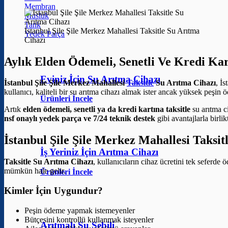
Membran
Musluk
Tank
İstanbul Şile Şile Merkez Mahallesi Taksitle Su Arıtma
Yedek Parça
Cihazı
Aylık Elden Ödemeli, Senetli Ve Kredi Ka
Eviniz İçin Su Arıtma Cihazı
İstanbul Şile Şile Merkez Mahallesi
Taksitle
Su Arıtma Cihazı
, İ
kullanıcı, kaliteli bir su arıtma cihazı almak ister ancak yüksek peşin 
Ürünleri İncele
Artık
elden ödemeli, senetli ya da kredi kartına taksitle
su arıtma 
nsf onaylı yedek parça ve 7/24 teknik destek
gibi avantajlarla birli
İstanbul Şile Şile Merkez Mahallesi Taksi
İş Yeriniz İçin Arıtma Cihazı
Taksitle Su Arıtma Cihazı
, kullanıcıların cihaz ücretini tek seferd
mümkün hale gelir.
Ürünleri İncele
Kimler İçin Uygundur?
Peşin ödeme yapmak istemeyenler
Bütçesini kontrollü kullanmak isteyenler
Arıtmalı Su Sebili