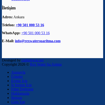
İletişim
Adres:
Ankara
Telefon:
+90 501 000 53 16
WhatsApp:
+90 501 000 53 16
E-Mail:
info@rexwatersuaritma.com
Desinged by
capturewas.net
Copyright 2026 ©
Rex Water Su Arıtma
Anasayfa
Ürünler
Eviniz İçin
İş Yeriniz İçin
Filtre Değişimi
Hakkımızda
İletişim
Giriş Yap