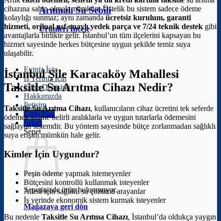
cihazına sahip olmak mümkün. Üstelik bu sistem sadece ödeme
Arıtmalı Su Sebili
kolaylığı sunmaz; aynı zamanda
ücretsiz kurulum, garanti
hizmeti, orjinal nsf onaylı yedek parça ve 7/24 teknik destek
gibi
Ürünleri İncele
avantajlarla birlikte gelir. İstanbul’un tüm ilçelerini kapsayan bu
hizmet sayesinde herkes bütçesine uygun şekilde temiz suya
ulaşabilir.
Eviniz İçin
İstanbul Şile Karacaköy Mahallesi
İş Yeriniz İçin
Taksitle Su Arıtma Cihazı Nedir?
Filtre Değişimi
Hakkımızda
İletişim
Taksitle Su Arıtma Cihazı
, kullanıcıların cihaz ücretini tek seferde
Giriş Yap
ödemek yerine belirli aralıklarla ve uygun tutarlarla ödemesini
Sepet
sağlayan sistemdir. Bu yöntem sayesinde bütçe zorlanmadan sağlıklı
Sepet
suya erişim mümkün hale gelir.
Kimler İçin Uygundur?
Peşin ödeme yapmak istemeyenler
Bütçesini kontrollü kullanmak isteyenler
Sepetinizde ürün bulunmuyor.
Ailesi için sağlıklı su çözümü arayanlar
İş yerinde ekonomik sistem kurmak isteyenler
Mağazaya geri dön
Bu nedenle
Taksitle Su Arıtma Cihazı
, İstanbul’da oldukça yaygın