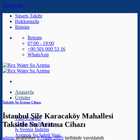
İçeriğe atla
Sipariş Takibi
Hakkımızda
İletişim
İletişim
07:00 - 19:00
+90 501 000 53 16
WhatsApp
Anasayfa
Ürünler
Taksitle Su Arıtma Cihazı
İstanbul Şile Karacaköy Mahallesi
Tüm Ürünler
Taksitle Su Arıtma Cihazı
Eviniz İçin
İş Yeriniz
Arıtmalı Su Sebili
admin
tarafından
9 Nisan 2026
tarihinde yayınlandı