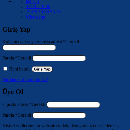
İletişim
07:00 - 19:00
+90 501 000 53 16
WhatsApp
Giriş Yap
Kullanıcı adı veya e-posta adresi
*
Gerekli
Parola
*
Gerekli
Beni hatırla
Giriş Yap
Parolanızı mı unuttunuz?
Üye Ol
E-posta adresi
*
Gerekli
Parola
*
Gerekli
Kişisel verileriniz bu web sitesindeki deneyiminizi desteklemek,