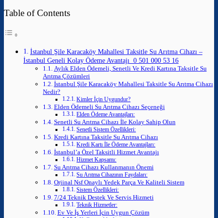
Table of Contents
İstanbul Şile Karacaköy Mahallesi Taksitle Su Arıtma Cihazı –
İstanbul Geneli Kolay Ödeme Avantajı 0 501 000 53 16
Aylık Elden Ödemeli, Senetli Ve Kredi Kartına Taksitle Su
Arıtma Çözümleri
İstanbul Şile Karacaköy Mahallesi Taksitle Su Arıtma Cihazı
Nedir?
Kimler İçin Uygundur?
Elden Ödemeli Su Arıtma Cihazı Seçeneği
Elden Ödeme Avantajları:
Senetli Su Arıtma Cihazı İle Kolay Sahip Olun
Senetli Sistem Özellikleri:
Kredi Kartına Taksitle Su Arıtma Cihazı
Kredi Kartı İle Ödeme Avantajları:
İstanbul’a Özel Taksitli Hizmet Avantajı
Hizmet Kapsamı:
Su Arıtma Cihazı Kullanmanın Önemi
Su Arıtma Cihazının Faydaları:
Orjinal Nsf Onaylı Yedek Parça Ve Kaliteli Sistem
Sistem Özellikleri:
7/24 Teknik Destek Ve Servis Hizmeti
Teknik Hizmetler:
Ev Ve İş Yerleri İçin Uygun Çözüm