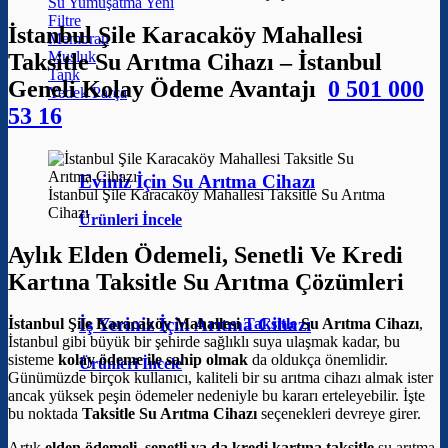
Su Yumuşatma
Filtre
İstanbul Şile Karacaköy Mahallesi
Membran
Musluk
Taksitle Su Arıtma Cihazı – İstanbul
Tank
Geneli Kolay Ödeme Avantajı
0 501 000
Yedek Parça
53 16
Eviniz İçin Su Arıtma Cihazı
İstanbul Şile Karacaköy Mahallesi Taksitle Su Arıtma
Cihazı
Ürünleri İncele
Aylık Elden Ödemeli, Senetli Ve Kredi
Kartına Taksitle Su Arıtma Çözümleri
İş Yeriniz İçin Arıtma Cihazı
İstanbul Şile Karacaköy Mahallesi
Taksitle
Su Arıtma Cihazı
,
İstanbul gibi büyük bir şehirde sağlıklı suya ulaşmak kadar, bu
sisteme
kolay ödeme ile sahip olmak
da oldukça önemlidir.
Ürünleri İncele
Günümüzde birçok kullanıcı, kaliteli bir su arıtma cihazı almak ister
ancak yüksek peşin ödemeler nedeniyle bu kararı erteleyebilir. İşte
bu noktada
Taksitle Su Arıtma Cihazı
seçenekleri devreye girer.
Artık
elden ödemeli, senetli ya da kredi kartına taksitle
su arıtma