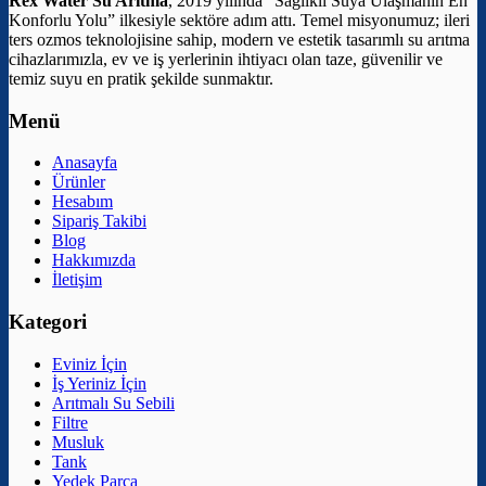
Rex Water Su Arıtma
, 2019 yılında “Sağlıklı Suya Ulaşmanın En
Konforlu Yolu” ilkesiyle sektöre adım attı. Temel misyonumuz; ileri
ters ozmos teknolojisine sahip, modern ve estetik tasarımlı su arıtma
cihazlarımızla, ev ve iş yerlerinin ihtiyacı olan taze, güvenilir ve
temiz suyu en pratik şekilde sunmaktır.
Menü
Anasayfa
Ürünler
Hesabım
Sipariş Takibi
Blog
Hakkımızda
İletişim
Kategori
Eviniz İçin
İş Yeriniz İçin
Arıtmalı Su Sebili
Filtre
Musluk
Tank
Yedek Parça