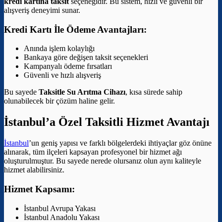
kredi kartına taksit
seçeneğidir. Bu sistem, hızlı ve güvenli bir
alışveriş deneyimi sunar.
Kredi Kartı İle Ödeme Avantajları:
Anında işlem kolaylığı
Bankaya göre değişen taksit seçenekleri
Kampanyalı ödeme fırsatları
Güvenli ve hızlı alışveriş
Bu sayede
Taksitle Su Arıtma Cihazı
, kısa sürede sahip
olunabilecek bir çözüm haline gelir.
İstanbul’a Özel Taksitli Hizmet Avantajı
İstanbul
’un geniş yapısı ve farklı bölgelerdeki ihtiyaçlar göz önüne
alınarak, tüm ilçeleri kapsayan profesyonel bir hizmet ağı
oluşturulmuştur. Bu sayede nerede olursanız olun aynı kaliteyle
hizmet alabilirsiniz.
Hizmet Kapsamı:
İstanbul Avrupa Yakası
İstanbul Anadolu Yakası