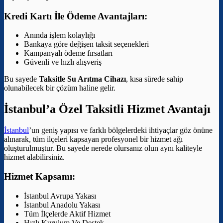
Kredi Kartı İle Ödeme Avantajları:
Anında işlem kolaylığı
Bankaya göre değişen taksit seçenekleri
Kampanyalı ödeme fırsatları
Güvenli ve hızlı alışveriş
Bu sayede
Taksitle Su Arıtma Cihazı
, kısa sürede sahip
olunabilecek bir çözüm haline gelir.
İstanbul’a Özel Taksitli Hizmet Avantajı
İstanbul
’un geniş yapısı ve farklı bölgelerdeki ihtiyaçlar göz önüne
alınarak, tüm ilçeleri kapsayan profesyonel bir hizmet ağı
oluşturulmuştur. Bu sayede nerede olursanız olun aynı kaliteyle
hizmet alabilirsiniz.
Hizmet Kapsamı:
İstanbul Avrupa Yakası
İstanbul Anadolu Yakası
Tüm İlçelerde Aktif Hizmet
Hızlı Kurulum Ve Destek