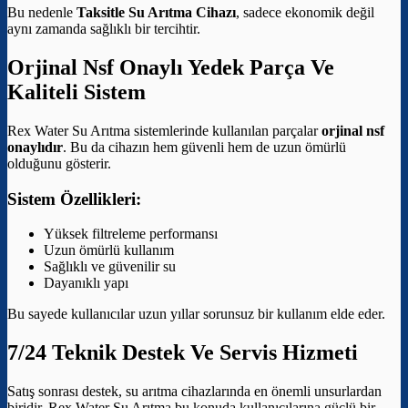
Bu nedenle
Taksitle Su Arıtma Cihazı
, sadece ekonomik değil
aynı zamanda sağlıklı bir tercihtir.
Orjinal Nsf Onaylı Yedek Parça Ve
Kaliteli Sistem
Rex Water Su Arıtma sistemlerinde kullanılan parçalar
orjinal nsf
onaylıdır
. Bu da cihazın hem güvenli hem de uzun ömürlü
olduğunu gösterir.
Sistem Özellikleri:
Yüksek filtreleme performansı
Uzun ömürlü kullanım
Sağlıklı ve güvenilir su
Dayanıklı yapı
Bu sayede kullanıcılar uzun yıllar sorunsuz bir kullanım elde eder.
7/24 Teknik Destek Ve Servis Hizmeti
Satış sonrası destek, su arıtma cihazlarında en önemli unsurlardan
biridir. Rex Water Su Arıtma bu konuda kullanıcılarına güçlü bir