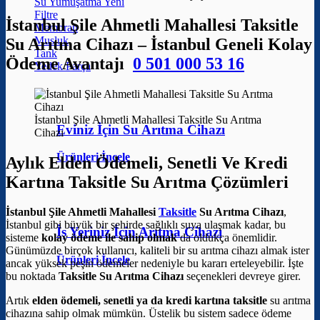
Su Yumuşatma
Filtre
İstanbul Şile Ahmetli Mahallesi Taksitle
Membran
Musluk
Su Arıtma Cihazı – İstanbul Geneli Kolay
Tank
Ödeme Avantajı
0 501 000 53 16
Yedek Parça
İstanbul Şile Ahmetli Mahallesi Taksitle Su Arıtma
Eviniz İçin Su Arıtma Cihazı
Cihazı
Ürünleri İncele
Aylık Elden Ödemeli, Senetli Ve Kredi
Kartına Taksitle Su Arıtma Çözümleri
İstanbul Şile Ahmetli Mahallesi
Taksitle
Su Arıtma Cihazı
,
İstanbul gibi büyük bir şehirde sağlıklı suya ulaşmak kadar, bu
İş Yeriniz İçin Arıtma Cihazı
sisteme
kolay ödeme ile sahip olmak
da oldukça önemlidir.
Günümüzde birçok kullanıcı, kaliteli bir su arıtma cihazı almak ister
Ürünleri İncele
ancak yüksek peşin ödemeler nedeniyle bu kararı erteleyebilir. İşte
bu noktada
Taksitle Su Arıtma Cihazı
seçenekleri devreye girer.
Artık
elden ödemeli, senetli ya da kredi kartına taksitle
su arıtma
cihazına sahip olmak mümkün. Üstelik bu sistem sadece ödeme