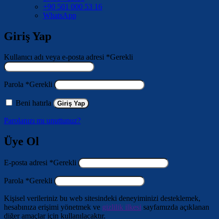
+90 501 000 53 16
WhatsApp
Giriş Yap
Kullanıcı adı veya e-posta adresi
*
Gerekli
Parola
*
Gerekli
Beni hatırla
Giriş Yap
Parolanızı mı unuttunuz?
Üye Ol
E-posta adresi
*
Gerekli
Parola
*
Gerekli
Kişisel verileriniz bu web sitesindeki deneyiminizi desteklemek,
hesabınıza erişimi yönetmek ve
gizlilik ilkesi
sayfamızda açıklanan
diğer amaçlar için kullanılacaktır.