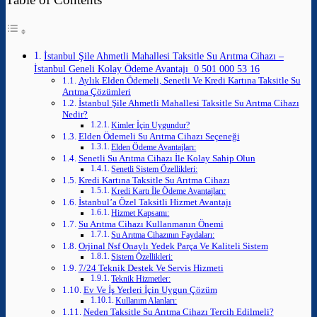
İstanbul Şile Ahmetli Mahallesi Taksitle Su Arıtma Cihazı –
İstanbul Geneli Kolay Ödeme Avantajı 0 501 000 53 16
Aylık Elden Ödemeli, Senetli Ve Kredi Kartına Taksitle Su
Arıtma Çözümleri
İstanbul Şile Ahmetli Mahallesi Taksitle Su Arıtma Cihazı
Nedir?
Kimler İçin Uygundur?
Elden Ödemeli Su Arıtma Cihazı Seçeneği
Elden Ödeme Avantajları:
Senetli Su Arıtma Cihazı İle Kolay Sahip Olun
Senetli Sistem Özellikleri:
Kredi Kartına Taksitle Su Arıtma Cihazı
Kredi Kartı İle Ödeme Avantajları:
İstanbul’a Özel Taksitli Hizmet Avantajı
Hizmet Kapsamı:
Su Arıtma Cihazı Kullanmanın Önemi
Su Arıtma Cihazının Faydaları:
Orjinal Nsf Onaylı Yedek Parça Ve Kaliteli Sistem
Sistem Özellikleri:
7/24 Teknik Destek Ve Servis Hizmeti
Teknik Hizmetler:
Ev Ve İş Yerleri İçin Uygun Çözüm
Kullanım Alanları:
Neden Taksitle Su Arıtma Cihazı Tercih Edilmeli?