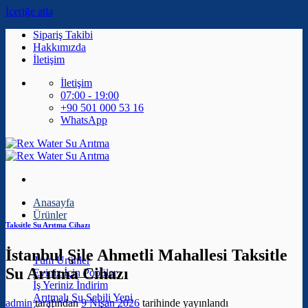
İçeriğe atla
Sipariş Takibi
Hakkımızda
İletişim
İletişim
07:00 - 19:00
+90 501 000 53 16
WhatsApp
Anasayfa
Ürünler
Taksitle Su Arıtma Cihazı
İstanbul Şile Ahmetli Mahallesi Taksitle
Tüm Ürünler
Su Arıtma Cihazı
Eviniz İçin
İş Yeriniz
Arıtmalı Su Sebili
admin
tarafından
9 Nisan 2026
tarihinde yayınlandı