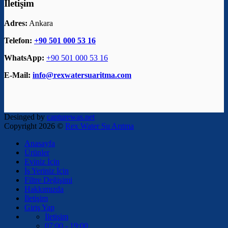
İletişim
Adres:
Ankara
Telefon:
+90 501 000 53 16
WhatsApp:
+90 501 000 53 16
E-Mail:
info@rexwatersuaritma.com
Desinged by
capturewas.net
Copyright 2026 ©
Rex Water Su Arıtma
Anasayfa
Ürünler
Eviniz İçin
İş Yeriniz İçin
Filtre Değişimi
Hakkımızda
İletişim
Giriş Yap
İletişim
07:00 - 19:00