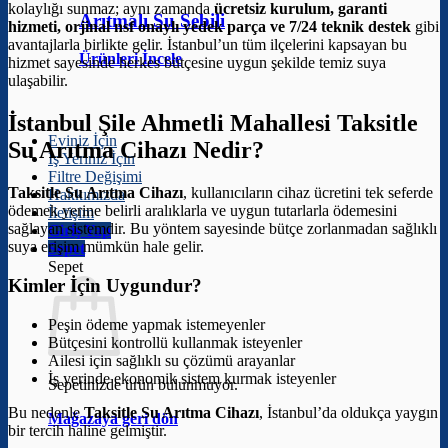
kolaylığı sunmaz; aynı zamanda
ücretsiz kurulum, garanti
Arıtmalı Su Sebili
hizmeti, orjinal nsf onaylı yedek parça ve 7/24 teknik destek
gibi
avantajlarla birlikte gelir. İstanbul’un tüm ilçelerini kapsayan bu
Ürünleri İncele
hizmet sayesinde herkes bütçesine uygun şekilde temiz suya
ulaşabilir.
İstanbul Şile Ahmetli Mahallesi Taksitle
Eviniz İçin
Su Arıtma Cihazı Nedir?
İş Yeriniz İçin
Filtre Değişimi
Taksitle Su Arıtma Cihazı
, kullanıcıların cihaz ücretini tek seferde
Hakkımızda
ödemek yerine belirli aralıklarla ve uygun tutarlarla ödemesini
İletişim
sağlayan sistemdir. Bu yöntem sayesinde bütçe zorlanmadan sağlıklı
Giriş Yap
suya erişim mümkün hale gelir.
Sepet
Sepet
Kimler İçin Uygundur?
Peşin ödeme yapmak istemeyenler
Bütçesini kontrollü kullanmak isteyenler
Ailesi için sağlıklı su çözümü arayanlar
İş yerinde ekonomik sistem kurmak isteyenler
Sepetinizde ürün bulunmuyor.
Bu nedenle
Taksitle Su Arıtma Cihazı
, İstanbul’da oldukça yaygın
Mağazaya geri dön
bir tercih haline gelmiştir.