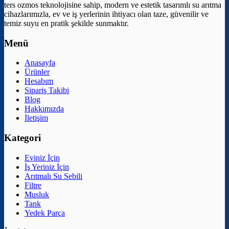
ters ozmos teknolojisine sahip, modern ve estetik tasarımlı su arıtma
cihazlarımızla, ev ve iş yerlerinin ihtiyacı olan taze, güvenilir ve
temiz suyu en pratik şekilde sunmaktır.
Menü
Anasayfa
Ürünler
Hesabım
Sipariş Takibi
Blog
Hakkımızda
İletişim
Kategori
Eviniz İçin
İş Yeriniz İçin
Arıtmalı Su Sebili
Filtre
Musluk
Tank
Yedek Parça