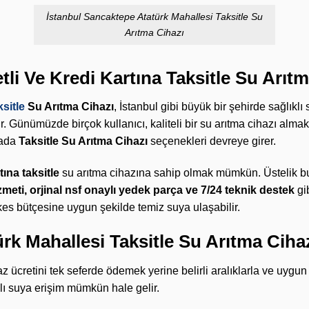
İstanbul Sancaktepe Atatürk Mahallesi Taksitle Su
Arıtma Cihazı
tli Ve Kredi Kartına Taksitle Su Arıt
sitle
Su Arıtma Cihazı
, İstanbul gibi büyük bir şehirde sağlık
. Günümüzde birçok kullanıcı, kaliteli bir su arıtma cihazı alm
tada
Taksitle Su Arıtma Cihazı
seçenekleri devreye girer.
ına taksitle
su arıtma cihazına sahip olmak mümkün. Üstelik b
zmeti, orjinal nsf onaylı yedek parça ve 7/24 teknik destek
gib
es bütçesine uygun şekilde temiz suya ulaşabilir.
rk Mahallesi Taksitle Su Arıtma Ciha
ihaz ücretini tek seferde ödemek yerine belirli aralıklarla ve uygu
ı suya erişim mümkün hale gelir.