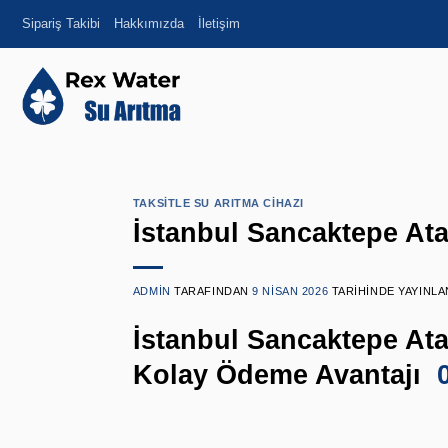
İçeriğe
Sipariş Takibi
Hakkımızda
İletişim
atla
TAKSITLE SU ARITMA CIHAZI
İstanbul Sancaktepe Ata
ADMIN
TARAFINDAN
9 NISAN 2026
TARIHINDE YAYINLA
İstanbul Sancaktepe Atat
Kolay Ödeme Avantajı