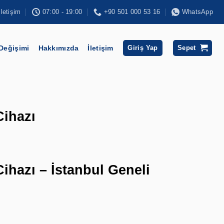
İletişim
07:00 - 19:00
+90 501 000 53 16
WhatsApp
 Değişimi
Hakkımızda
İletişim
Giriş Yap
Sepet
Cihazı
ihazı – İstanbul Geneli