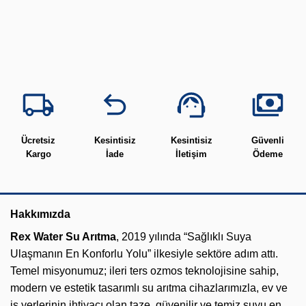
Ücretsiz
Kesintisiz
Kesintisiz
Güvenli
Kargo
İade
İletişim
Ödeme
Hakkımızda
Rex Water Su Arıtma
, 2019 yılında “Sağlıklı Suya
Ulaşmanın En Konforlu Yolu” ilkesiyle sektöre adım attı.
Temel misyonumuz; ileri ters ozmos teknolojisine sahip,
modern ve estetik tasarımlı su arıtma cihazlarımızla, ev ve
iş yerlerinin ihtiyacı olan taze, güvenilir ve temiz suyu en