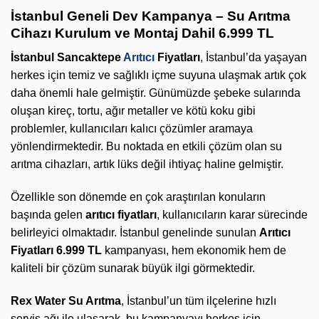
İstanbul Geneli Dev Kampanya – Su Arıtma
Cihazı Kurulum ve Montaj Dahil 6.999 TL
İstanbul Sancaktepe
Arıtıcı
Fiyatları
, İstanbul’da yaşayan
herkes için temiz ve sağlıklı içme suyuna ulaşmak artık çok
daha önemli hale gelmiştir. Günümüzde şebeke sularında
oluşan kireç, tortu, ağır metaller ve kötü koku gibi
problemler, kullanıcıları kalıcı çözümler aramaya
yönlendirmektedir. Bu noktada en etkili çözüm olan su
arıtma cihazları, artık lüks değil ihtiyaç haline gelmiştir.
Özellikle son dönemde en çok araştırılan konuların
başında gelen
arıtıcı fiyatları
, kullanıcıların karar sürecinde
belirleyici olmaktadır. İstanbul genelinde sunulan
Arıtıcı
Fiyatları 6.999 TL
kampanyası, hem ekonomik hem de
kaliteli bir çözüm sunarak büyük ilgi görmektedir.
Rex Water Su Arıtma
, İstanbul’un tüm ilçelerine hızlı
servis ağı ile ulaşarak, bu kampanyayı herkes için