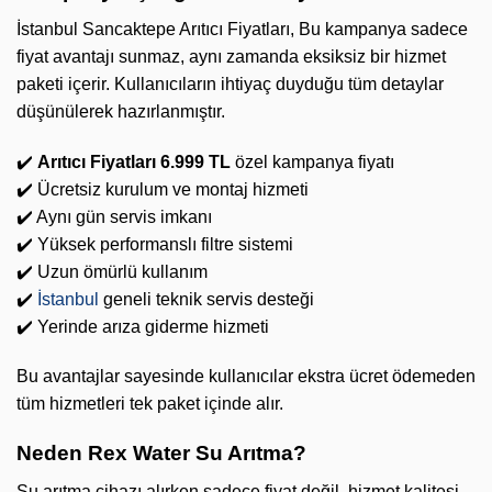
İstanbul Sancaktepe Arıtıcı Fiyatları, Bu kampanya sadece
fiyat avantajı sunmaz, aynı zamanda eksiksiz bir hizmet
paketi içerir. Kullanıcıların ihtiyaç duyduğu tüm detaylar
düşünülerek hazırlanmıştır.
✔️
Arıtıcı Fiyatları 6.999 TL
özel kampanya fiyatı
✔️ Ücretsiz kurulum ve montaj hizmeti
✔️ Aynı gün servis imkanı
✔️ Yüksek performanslı filtre sistemi
✔️ Uzun ömürlü kullanım
✔️
İstanbul
geneli teknik servis desteği
✔️ Yerinde arıza giderme hizmeti
Bu avantajlar sayesinde kullanıcılar ekstra ücret ödemeden
tüm hizmetleri tek paket içinde alır.
Neden Rex Water Su Arıtma?
Su arıtma cihazı alırken sadece fiyat değil, hizmet kalitesi