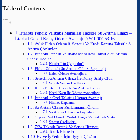
Table of Contents
İstanbul Pendik Velibaba Mahallesi Taksitle Su Arıtma Cihazı –
İstanbul Geneli Kolay Ödeme Avantajı 0 501 000 53 16
Aylık Elden Ödemeli, Senetli Ve Kredi Kartına Taksitle Su
Arıtma Çözümleri
İstanbul Pendik Velibaba Mahallesi Taksitle Su Arıtma
Cihazı Nedir?
Kimler İçin Uygundur?
Elden Ödemeli Su Arıtma Cihazı Seçeneği
Elden Ödeme Avantajları:
Senetli Su Arıtma Cihazı İle Kolay Sahip Olun
Senetli Sistem Özellikleri:
Kredi Kartına Taksitle Su Arıtma Cihazı
Kredi Kartı İle Ödeme Avantajları:
İstanbul’a Özel Taksitli Hizmet Avantajı
Hizmet Kapsamı:
Su Arıtma Cihazı Kullanmanın Önemi
Su Arıtma Cihazının Faydaları:
Orjinal Nsf Onaylı Yedek Parça Ve Kaliteli Sistem
Sistem Özellikleri:
7/24 Teknik Destek Ve Servis Hizmeti
Teknik Hizmetler:
Ev Ve İş Yerleri İçin Uygun Çözüm