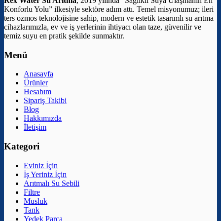
Rex Water Su Arıtma
, 2019 yılında “Sağlıklı Suya Ulaşmanın En
Konforlu Yolu” ilkesiyle sektöre adım attı. Temel misyonumuz; ileri
ters ozmos teknolojisine sahip, modern ve estetik tasarımlı su arıtma
cihazlarımızla, ev ve iş yerlerinin ihtiyacı olan taze, güvenilir ve
temiz suyu en pratik şekilde sunmaktır.
Menü
Anasayfa
Ürünler
Hesabım
Sipariş Takibi
Blog
Hakkımızda
İletişim
Kategori
Eviniz İçin
İş Yeriniz İçin
Arıtmalı Su Sebili
Filtre
Musluk
Tank
Yedek Parça