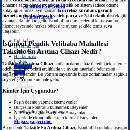
cihazına sahip olmak mümkün. Üstelik bu sistem sadece ödeme
Arıtmalı Su Sebili
kolaylığı sunmaz; aynı zamanda
ücretsiz kurulum, garanti
hizmeti, orjinal nsf onaylı yedek parça ve 7/24 teknik destek
gibi
Ürünleri İncele
avantajlarla birlikte gelir. İstanbul’un tüm ilçelerini kapsayan bu
hizmet sayesinde herkes bütçesine uygun şekilde temiz suya
ulaşabilir.
Eviniz İçin
İstanbul Pendik Velibaba Mahallesi
İş Yeriniz İçin
Taksitle Su Arıtma Cihazı Nedir?
Filtre Değişimi
Hakkımızda
İletişim
Taksitle Su Arıtma Cihazı
, kullanıcıların cihaz ücretini tek seferde
Giriş Yap
ödemek yerine belirli aralıklarla ve uygun tutarlarla ödemesini
Sepet
sağlayan sistemdir. Bu yöntem sayesinde bütçe zorlanmadan sağlıklı
Sepet
suya erişim mümkün hale gelir.
Kimler İçin Uygundur?
Peşin ödeme yapmak istemeyenler
Bütçesini kontrollü kullanmak isteyenler
Sepetinizde ürün bulunmuyor.
Ailesi için sağlıklı su çözümü arayanlar
İş yerinde ekonomik sistem kurmak isteyenler
Mağazaya geri dön
Bu nedenle
Taksitle Su Arıtma Cihazı
, İstanbul’da oldukça yaygın