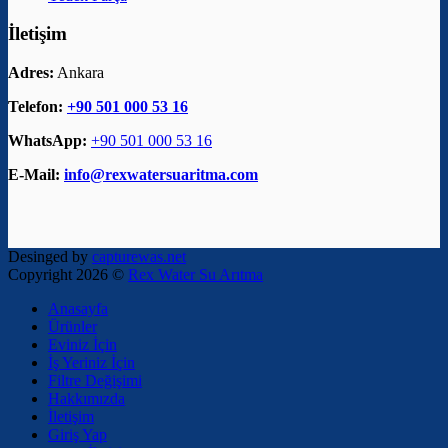
İletişim
Adres:
Ankara
Telefon:
+90 501 000 53 16
WhatsApp:
+90 501 000 53 16
E-Mail:
info@rexwatersuaritma.com
Desinged by
capturewas.net
Copyright 2026 ©
Rex Water Su Arıtma
Anasayfa
Ürünler
Eviniz İçin
İş Yeriniz İçin
Filtre Değişimi
Hakkımızda
İletişim
Giriş Yap