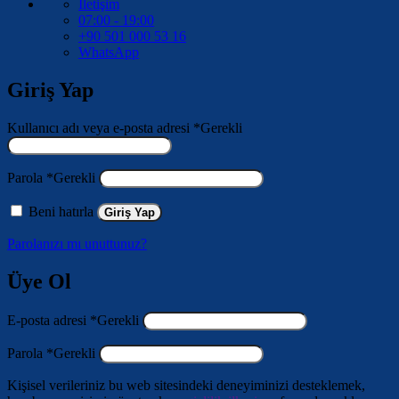
İletişim
07:00 - 19:00
+90 501 000 53 16
WhatsApp
Giriş Yap
Kullanıcı adı veya e-posta adresi
*
Gerekli
Parola
*
Gerekli
Beni hatırla
Giriş Yap
Parolanızı mı unuttunuz?
Üye Ol
E-posta adresi
*
Gerekli
Parola
*
Gerekli
Kişisel verileriniz bu web sitesindeki deneyiminizi desteklemek,