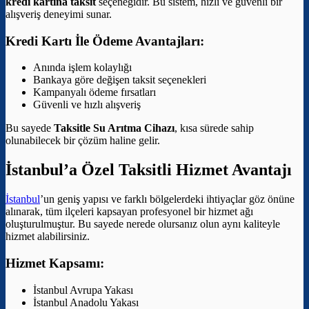
kredi kartına taksit
seçeneğidir. Bu sistem, hızlı ve güvenli bir
alışveriş deneyimi sunar.
Kredi Kartı İle Ödeme Avantajları:
Anında işlem kolaylığı
Bankaya göre değişen taksit seçenekleri
Kampanyalı ödeme fırsatları
Güvenli ve hızlı alışveriş
Bu sayede
Taksitle Su Arıtma Cihazı
, kısa sürede sahip
olunabilecek bir çözüm haline gelir.
İstanbul’a Özel Taksitli Hizmet Avantajı
İstanbul
’un geniş yapısı ve farklı bölgelerdeki ihtiyaçlar göz önüne
alınarak, tüm ilçeleri kapsayan profesyonel bir hizmet ağı
oluşturulmuştur. Bu sayede nerede olursanız olun aynı kaliteyle
hizmet alabilirsiniz.
Hizmet Kapsamı:
İstanbul Avrupa Yakası
İstanbul Anadolu Yakası