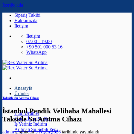
İçeriğe atla
Sipariş Takibi
Hakkımızda
İletişim
İletişim
07:00 - 19:00
+90 501 000 53 16
WhatsApp
Anasayfa
Ürünler
Taksitle Su Arıtma Cihazı
İstanbul Pendik Velibaba Mahallesi
Tüm Ürünler
Taksitle Su Arıtma Cihazı
Eviniz İçin
İş Yeriniz
Arıtmalı Su Sebili
admin
tarafından
9 Nisan 2026
tarihinde yayınlandı