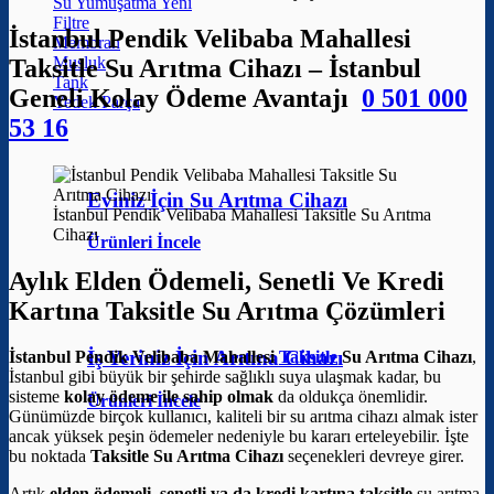
Su Yumuşatma
Filtre
İstanbul Pendik Velibaba Mahallesi
Membran
Musluk
Taksitle Su Arıtma Cihazı – İstanbul
Tank
Geneli Kolay Ödeme Avantajı
0 501 000
Yedek Parça
53 16
Eviniz İçin Su Arıtma Cihazı
İstanbul Pendik Velibaba Mahallesi Taksitle Su Arıtma
Cihazı
Ürünleri İncele
Aylık Elden Ödemeli, Senetli Ve Kredi
Kartına Taksitle Su Arıtma Çözümleri
İş Yeriniz İçin Arıtma Cihazı
İstanbul Pendik Velibaba Mahallesi
Taksitle
Su Arıtma Cihazı
,
İstanbul gibi büyük bir şehirde sağlıklı suya ulaşmak kadar, bu
sisteme
kolay ödeme ile sahip olmak
da oldukça önemlidir.
Ürünleri İncele
Günümüzde birçok kullanıcı, kaliteli bir su arıtma cihazı almak ister
ancak yüksek peşin ödemeler nedeniyle bu kararı erteleyebilir. İşte
bu noktada
Taksitle Su Arıtma Cihazı
seçenekleri devreye girer.
Artık
elden ödemeli, senetli ya da kredi kartına taksitle
su arıtma