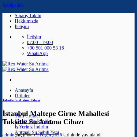
İçeriğe atla
Sipariş Takibi
Hakkımızda
İletişim
İletişim
07:00 - 19:00
+90 501 000 53 16
WhatsApp
Anasayfa
Ürünler
Taksitle Su Arıtma Cihazı
İstanbul Maltepe Girne Mahallesi
Tüm Ürünler
Taksitle Su Arıtma Cihazı
Eviniz İçin
İş Yeriniz
Arıtmalı Su Sebili
admin
tarafından
9 Nisan 2026
tarihinde yayınlandı