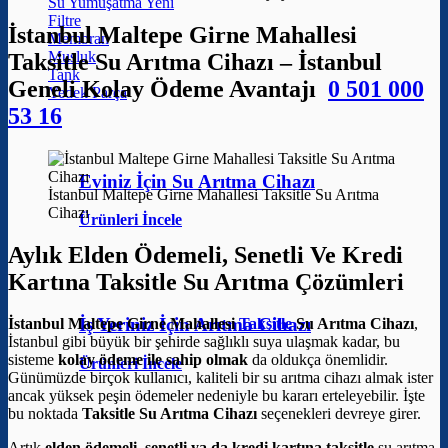
Su Yumuşatma
Filtre
İstanbul Maltepe Girne Mahallesi
Membran
Musluk
Taksitle Su Arıtma Cihazı – İstanbul
Tank
Geneli Kolay Ödeme Avantajı
0 501 000
Yedek Parça
53 16
Eviniz İçin Su Arıtma Cihazı
İstanbul Maltepe Girne Mahallesi Taksitle Su Arıtma
Cihazı
Ürünleri İncele
Aylık Elden Ödemeli, Senetli Ve Kredi
Kartına Taksitle Su Arıtma Çözümleri
İş Yeriniz İçin Arıtma Cihazı
İstanbul Maltepe Girne Mahallesi
Taksitle
Su Arıtma Cihazı
,
İstanbul gibi büyük bir şehirde sağlıklı suya ulaşmak kadar, bu
sisteme
kolay ödeme ile sahip olmak
da oldukça önemlidir.
Ürünleri İncele
Günümüzde birçok kullanıcı, kaliteli bir su arıtma cihazı almak ister
ancak yüksek peşin ödemeler nedeniyle bu kararı erteleyebilir. İşte
bu noktada
Taksitle Su Arıtma Cihazı
seçenekleri devreye girer.
Artık
elden ödemeli, senetli ya da kredi kartına taksitle
su arıtma