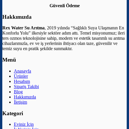
Güvenli Ödeme
Hakkımızda
Rex Water Su Arıtma
, 2019 yılında “Sağlıklı Suya Ulaşmanın En
Konforlu Yolu” ilkesiyle sektöre adım attı. Temel misyonumuz; ileri
ters ozmos teknolojisine sahip, modern ve estetik tasarımlı su arıtma
cihazlarımızla, ev ve iş yerlerinin ihtiyacı olan taze, güvenilir ve
temiz suyu en pratik şekilde sunmaktır.
Menü
Anasayfa
Ürünler
Hesabım
Sipariş Takibi
Blog
Hakkımızda
İletişim
Kategori
Eviniz İçin