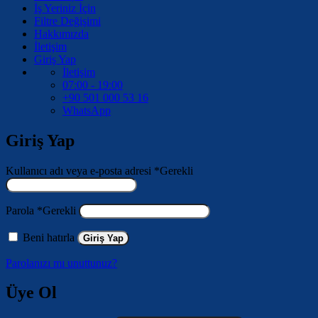
İş Yeriniz İçin
Filtre Değişimi
Hakkımızda
İletişim
Giriş Yap
İletişim
07:00 - 19:00
+90 501 000 53 16
WhatsApp
Giriş Yap
Kullanıcı adı veya e-posta adresi
*
Gerekli
Parola
*
Gerekli
Beni hatırla
Giriş Yap
Parolanızı mı unuttunuz?
Üye Ol