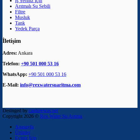
İş Yeriniz İçin
Arıtmalı Su Sebili
Filtre
Musluk
Tank
Yedek Parça
İletişim
Adres:
Ankara
Telefon:
+90 501 000 53 16
WhatsApp:
+90 501 000 53 16
E-Mail:
info@rexwatersuaritma.com
Desinged by
capturewas.net
Copyright 2026 ©
Rex Water Su Arıtma
Anasayfa
Ürünler
Eviniz İçin