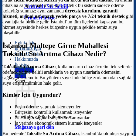
cihazına sahip olmak mümkün. Üstelik bu sistem sadece ödeme
Arıtmalı Su Sebili
kolaylığı sunmaz; aynı zamanda
ücretsiz kurulum, garanti
hizmeti, orjinal nsf onaylı yedek parça ve 7/24 teknik destek
gibi
Ürünleri İncele
avantajlarla birlikte gelir. İstanbul’un tüm ilçelerini kapsayan bu
hizmet sayesinde herkes bütçesine uygun şekilde temiz suya
ulaşabilir.
Eviniz İçin
İstanbul Maltepe Girne Mahallesi
İş Yeriniz İçin
Taksitle Su Arıtma Cihazı Nedir?
Filtre Değişimi
Hakkımızda
İletişim
Taksitle Su Arıtma Cihazı
, kullanıcıların cihaz ücretini tek seferde
Giriş Yap
ödemek yerine belirli aralıklarla ve uygun tutarlarla ödemesini
Sepet
sağlayan sistemdir. Bu yöntem sayesinde bütçe zorlanmadan sağlıklı
Sepet
suya erişim mümkün hale gelir.
Kimler İçin Uygundur?
Peşin ödeme yapmak istemeyenler
Bütçesini kontrollü kullanmak isteyenler
Sepetinizde ürün bulunmuyor.
Ailesi için sağlıklı su çözümü arayanlar
İş yerinde ekonomik sistem kurmak isteyenler
Mağazaya geri dön
Bu nedenle
Taksitle Su Arıtma Cihazı
, İstanbul’da oldukça yaygın