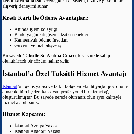
kredi kartına taksit
seçeneğidir. Bu sistem, hızlı ve güvenli bir
alışveriş deneyimi sunar.
Kredi Kartı İle Ödeme Avantajları:
Anında işlem kolaylığı
Bankaya göre değişen taksit seçenekleri
Kampanyalı ödeme fırsatları
Güvenli ve hızlı alışveriş
Bu sayede
Taksitle Su Arıtma Cihazı
, kısa sürede sahip
olunabilecek bir çözüm haline gelir.
İstanbul’a Özel Taksitli Hizmet Avantajı
İstanbul
’un geniş yapısı ve farklı bölgelerdeki ihtiyaçlar göz önüne
alınarak, tüm ilçeleri kapsayan profesyonel bir hizmet ağı
oluşturulmuştur. Bu sayede nerede olursanız olun aynı kaliteyle
hizmet alabilirsiniz.
Hizmet Kapsamı:
İstanbul Avrupa Yakası
İstanbul Anadolu Yakası