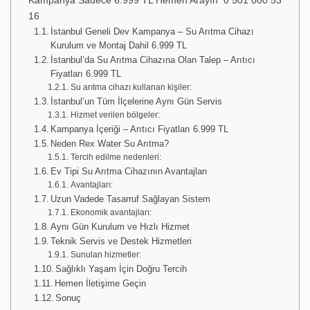
Kampanya Sadece 6.999 TL Hemen Arayın 0 501 000 53
16
İstanbul Geneli Dev Kampanya – Su Arıtma Cihazı
Kurulum ve Montaj Dahil 6.999 TL
İstanbul’da Su Arıtma Cihazına Olan Talep – Arıtıcı
Fiyatları 6.999 TL
Su arıtma cihazı kullanan kişiler:
İstanbul’un Tüm İlçelerine Aynı Gün Servis
Hizmet verilen bölgeler:
Kampanya İçeriği – Arıtıcı Fiyatları 6.999 TL
Neden Rex Water Su Arıtma?
Tercih edilme nedenleri:
Ev Tipi Su Arıtma Cihazının Avantajları
Avantajları:
Uzun Vadede Tasarruf Sağlayan Sistem
Ekonomik avantajları:
Aynı Gün Kurulum ve Hızlı Hizmet
Teknik Servis ve Destek Hizmetleri
Sunulan hizmetler:
Sağlıklı Yaşam İçin Doğru Tercih
Hemen İletişime Geçin
Sonuç