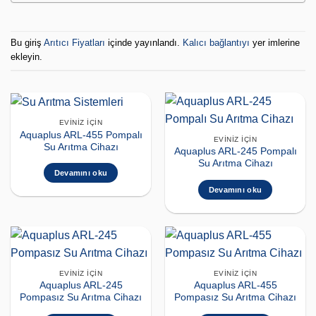
Bu giriş
Arıtıcı Fiyatları
içinde yayınlandı.
Kalıcı bağlantıyı
yer imlerine
ekleyin.
EVINIZ İÇIN
Aquaplus ARL-455 Pompalı
EVINIZ İÇIN
Su Arıtma Cihazı
Aquaplus ARL-245 Pompalı
Su Arıtma Cihazı
Devamını oku
Devamını oku
EVINIZ İÇIN
EVINIZ İÇIN
Aquaplus ARL-245
Aquaplus ARL-455
Pompasız Su Arıtma Cihazı
Pompasız Su Arıtma Cihazı