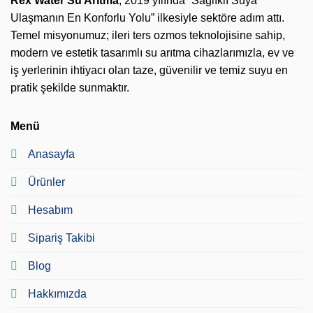
Rex Water Su Arıtma
, 2019 yılında “Sağlıklı Suya
Ulaşmanın En Konforlu Yolu” ilkesiyle sektöre adım attı.
Temel misyonumuz; ileri ters ozmos teknolojisine sahip,
modern ve estetik tasarımlı su arıtma cihazlarımızla, ev ve
iş yerlerinin ihtiyacı olan taze, güvenilir ve temiz suyu en
pratik şekilde sunmaktır.
Menü
Anasayfa
Ürünler
Hesabım
Sipariş Takibi
Blog
Hakkımızda