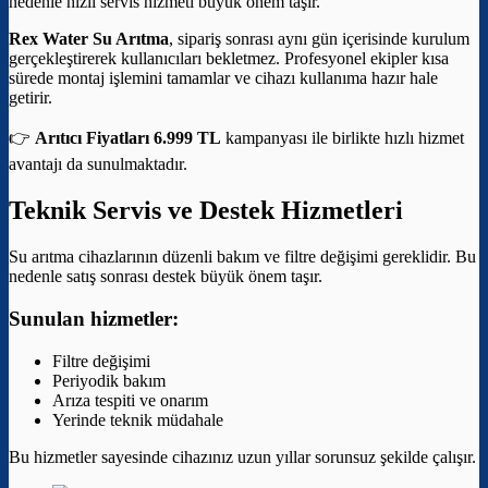
nedenle hızlı servis hizmeti büyük önem taşır.
Rex Water Su Arıtma
, sipariş sonrası aynı gün içerisinde kurulum
gerçekleştirerek kullanıcıları bekletmez. Profesyonel ekipler kısa
sürede montaj işlemini tamamlar ve cihazı kullanıma hazır hale
getirir.
👉
Arıtıcı Fiyatları 6.999 TL
kampanyası ile birlikte hızlı hizmet
avantajı da sunulmaktadır.
Teknik Servis ve Destek Hizmetleri
Su arıtma cihazlarının düzenli bakım ve filtre değişimi gereklidir. Bu
nedenle satış sonrası destek büyük önem taşır.
Sunulan hizmetler:
Filtre değişimi
Periyodik bakım
Arıza tespiti ve onarım
Yerinde teknik müdahale
Bu hizmetler sayesinde cihazınız uzun yıllar sorunsuz şekilde çalışır.