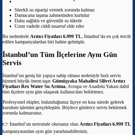
Sürekli su siparişi vermek zorunda kalmaz
Damacana taşıma zahmetinden kurtulur
Daha sağlıklı ve güvenilir su tüketir
Uzun vadede ciddi tasarruf elde eder
Bu nedenlerle
Arıtıcı Fiyatları 6.999 TL
, İstanbul’da en çok tercih
edilen kampanyalardan biri haline gelmiştir.
İstanbul’un Tüm İlçelerine Aynı Gün
Servis
İstanbul’un geniş bir yapıya sahip olması nedeniyle hızlı servis
hizmeti büyük önem taşır.
Gümüşyaka Mahallesi Silivri Arıtıcı
Fiyatları
Rex Water Su Arıtma
, Avrupa ve Anadolu Yakası dahil
tüm ilçelere aynı gün ulaşarak kullanıcıları bekletmez.
Profesyonel ekipler, bulunduğunuz ilçeye en kısa sürede gelerek
kurulum işlemini gerçekleştirir. Böylece günlerce servis beklemek
zorunda kalmazsınız.
👉 İstanbul’un neresinde olursanız olun
Arıtıcı Fiyatları 6.999 TL
kampanyasından aynı gün yararlanabilirsiniz.