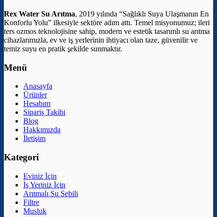
Rex Water Su Arıtma
, 2019 yılında “Sağlıklı Suya Ulaşmanın En
Konforlu Yolu” ilkesiyle sektöre adım attı. Temel misyonumuz; ileri
ters ozmos teknolojisine sahip, modern ve estetik tasarımlı su arıtma
cihazlarımızla, ev ve iş yerlerinin ihtiyacı olan taze, güvenilir ve
temiz suyu en pratik şekilde sunmaktır.
Menü
Anasayfa
Ürünler
Hesabım
Sipariş Takibi
Blog
Hakkımızda
İletişim
Kategori
Eviniz İçin
İş Yeriniz İçin
Arıtmalı Su Sebili
Filtre
Musluk