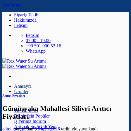
İçeriğe atla
Sipariş Takibi
Hakkımızda
İletişim
İletişim
07:00 - 19:00
+90 501 000 53 16
WhatsApp
Anasayfa
Ürünler
Arıtıcı Fiyatları
Gümüşyaka Mahallesi Silivri Arıtıcı
Tüm Ürünler
Fiyatları
Eviniz İçin
İş Yeriniz
Arıtmalı Su Sebili
admin
tarafından
5 Mayıs 2026
tarihinde yayınlandı