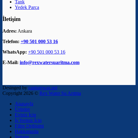
Tank
Yedek Parça
İletişim
Adres:
Ankara
Telefon:
+90 501 000 53 16
WhatsApp:
+90 501 000 53 16
E-Mail:
info@rexwatersuaritma.com
Desinged by
capturewas.net
Copyright 2026 ©
Rex Water Su Arıtma
Anasayfa
Ürünler
Eviniz İçin
İş Yeriniz İçin
Filtre Değişimi
Hakkımızda
İletişim