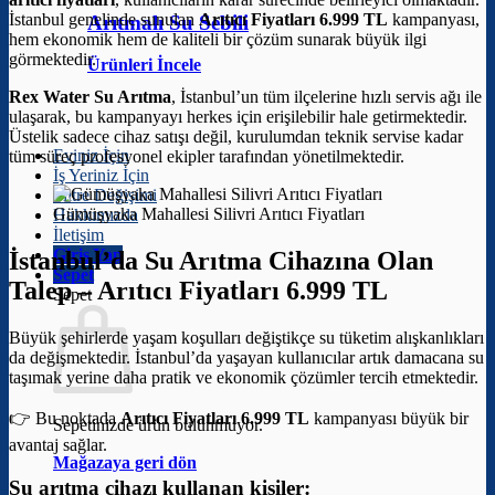
İstanbul genelinde sunulan
Arıtıcı Fiyatları 6.999 TL
kampanyası,
Arıtmalı Su Sebili
hem ekonomik hem de kaliteli bir çözüm sunarak büyük ilgi
görmektedir.
Ürünleri İncele
Rex Water Su Arıtma
, İstanbul’un tüm ilçelerine hızlı servis ağı ile
ulaşarak, bu kampanyayı herkes için erişilebilir hale getirmektedir.
Üstelik sadece cihaz satışı değil, kurulumdan teknik servise kadar
Eviniz İçin
tüm süreç profesyonel ekipler tarafından yönetilmektedir.
İş Yeriniz İçin
Filtre Değişimi
Gümüşyaka Mahallesi Silivri Arıtıcı Fiyatları
Hakkımızda
İletişim
Giriş Yap
İstanbul’da Su Arıtma Cihazına Olan
Sepet
Talep –
Arıtıcı Fiyatları 6.999 TL
Sepet
Büyük şehirlerde yaşam koşulları değiştikçe su tüketim alışkanlıkları
da değişmektedir. İstanbul’da yaşayan kullanıcılar artık damacana su
taşımak yerine daha pratik ve ekonomik çözümler tercih etmektedir.
👉 Bu noktada
Arıtıcı Fiyatları 6.999 TL
kampanyası büyük bir
Sepetinizde ürün bulunmuyor.
avantaj sağlar.
Mağazaya geri dön
Su arıtma cihazı kullanan kişiler: