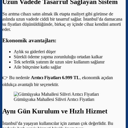
Uzun Vadede Tasarruf Sağlayan Sistem
Su arıtma cihazı satın almak ilk etapta maliyet gibi görünse de
aslında uzun vadede ciddi bir tasarruf sağlar. İstanbul’da damacana
su fiyatları düşünüldüğünde, birkaç ay içinde cihaz kendini amorti
eder.
Ekonomik avantajları:
Aylık su giderleri düşer
Sürekli ödeme yapma zorunluluğu ortadan kalkar
Tek seferlik yatırım ile uzun süre kullanım sağlanır
Aile bütçesine katkı sağlar
👉 Bu nedenle
Arıtıcı Fiyatları 6.999 TL
, ekonomik açıdan
oldukça avantajlı bir seçenektir.
Gümüşyaka Mahallesi Silivri Arıtıcı Fiyatları
Aynı Gün Kurulum ve Hızlı Hizmet
İstanbul’da yaşayan kullanıcılar için zaman çok değerlidir. Bu