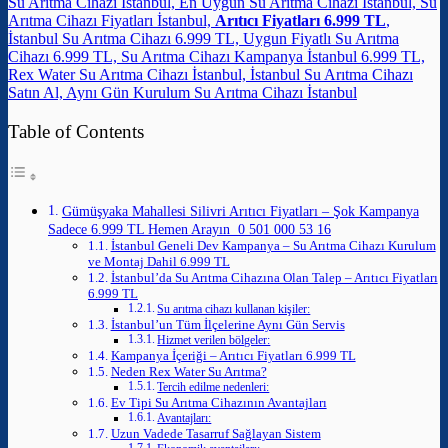
Su Arıtma Cihazı İstanbul, En Uygun Su Arıtma Cihazı İstanbul, Su
Arıtma Cihazı Fiyatları İstanbul,
Arıtıcı Fiyatları 6.999 TL
,
İstanbul Su Arıtma Cihazı 6.999 TL, Uygun Fiyatlı Su Arıtma
Cihazı 6.999 TL, Su Arıtma Cihazı Kampanya İstanbul 6.999 TL,
Rex Water Su Arıtma Cihazı İstanbul, İstanbul Su Arıtma Cihazı
Satın Al, Aynı Gün Kurulum Su Arıtma Cihazı İstanbul
Table of Contents
Gümüşyaka Mahallesi Silivri Arıtıcı Fiyatları – Şok Kampanya
Sadece 6.999 TL Hemen Arayın 0 501 000 53 16
İstanbul Geneli Dev Kampanya – Su Arıtma Cihazı Kurulum
ve Montaj Dahil 6.999 TL
İstanbul’da Su Arıtma Cihazına Olan Talep – Arıtıcı Fiyatları
6.999 TL
Su arıtma cihazı kullanan kişiler:
İstanbul’un Tüm İlçelerine Aynı Gün Servis
Hizmet verilen bölgeler:
Kampanya İçeriği – Arıtıcı Fiyatları 6.999 TL
Neden Rex Water Su Arıtma?
Tercih edilme nedenleri:
Ev Tipi Su Arıtma Cihazının Avantajları
Avantajları:
Uzun Vadede Tasarruf Sağlayan Sistem