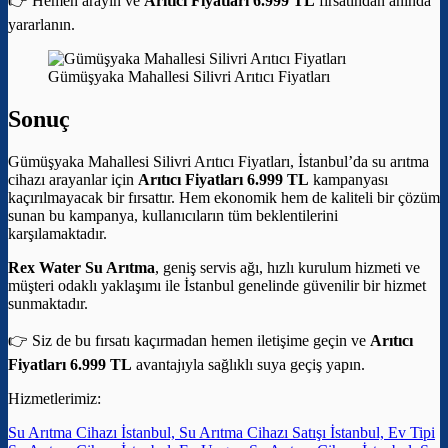
👉 Hemen arayın ve
Arıtıcı Fiyatları 6.999 TL
fırsatından anında
yararlanın.
Gümüşyaka Mahallesi Silivri Arıtıcı Fiyatları
Sonuç
Gümüşyaka Mahallesi Silivri Arıtıcı Fiyatları, İstanbul’da su arıtma
cihazı arayanlar için
Arıtıcı Fiyatları 6.999 TL
kampanyası
kaçırılmayacak bir fırsattır. Hem ekonomik hem de kaliteli bir çözüm
sunan bu kampanya, kullanıcıların tüm beklentilerini
karşılamaktadır.
Rex Water Su Arıtma
, geniş servis ağı, hızlı kurulum hizmeti ve
müşteri odaklı yaklaşımı ile İstanbul genelinde güvenilir bir hizmet
sunmaktadır.
👉 Siz de bu fırsatı kaçırmadan hemen iletişime geçin ve
Arıtıcı
Fiyatları 6.999 TL
avantajıyla sağlıklı suya geçiş yapın.
Hizmetlerimiz:
Su Arıtma Cihazı İstanbul, Su Arıtma Cihazı Satışı İstanbul, Ev Tipi