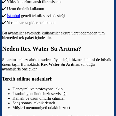
✔️ Yüksek performanslı filtre sistemi
✔️ Uzun ömürlü kullanım
✔️
İstanbul
geneli teknik servis desteği
✔️ Yerinde arıza giderme hizmeti
Bu avantajlar sayesinde kullanıcılar ekstra ücret ödemeden tüm
hizmetleri tek paket içinde alır.
Neden Rex Water Su Arıtma?
Su arıtma cihazı alırken sadece fiyat değil, hizmet kalitesi de büyük
önem taşır. Bu noktada
Rex Water Su Arıtma
, sunduğu
avantajlarla öne çıkar.
Tercih edilme nedenleri:
Deneyimli ve profesyonel ekip
İstanbul genelinde hızlı servis ağı
Kaliteli ve uzun ömürlü cihazlar
Satış sonrası teknik destek
Müşteri memnuniyeti odaklı hizmet