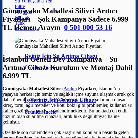
Su Yumuşatma
Filtre
Gümüşyaka Mahallesi Silivri Arıtıcı
Membran
Musluk
Fiyatları – Şok Kampanya Sadece 6.999
Tank
TL Hemen Arayın
0 501 000 53 16
Yedek Parça
Gümüşyaka Mahallesi Silivri Arıtıcı Fiyatları
Eviniz İçin Su Arıtma Cihazı
İstanbul Geneli Dev Kampanya – Su
Arıtma Cihazı Kurulum ve Montaj Dahil
Ürünleri İncele
6.999 TL
Gümüşyaka Mahallesi Silivri
Arıtıcı
Fiyatları
, İstanbul’da
yaşayan herkes için temiz ve sağlıklı içme suyuna ulaşmak artık çok
İş Yeriniz İçin Arıtma Cihazı
daha önemli hale gelmiştir. Günümüzde şebeke sularında oluşan
kireç, tortu, ağır metaller ve kötü koku gibi problemler, kullanıcıları
kalıcı çözümler aramaya yönlendirmektedir. Bu noktada en etkili
Ürünleri İncele
çözüm olan su arıtma cihazları, artık lüks değil ihtiyaç haline
gelmiştir.
Özellikle son dönemde en çok araştırılan konuların başında gelen
arıtıcı fiyatları
, kullanıcıların karar sürecinde belirleyici olmaktadır.