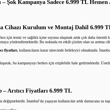
ları – Şok Kampanya Sadece 6.999 TL Heme
a Cihazı Kurulum ve Montaj Dahil 6.999 T
rkes için temiz ve sağlıklı içme suyuna ulaşmak artık çok daha önemli h
amaya yönlendirmektedir. Bu noktada en etkili çözüm olan su arıtma cihazl
ıcı fiyatları
, kullanıcıların karar sürecinde belirleyici olmaktadır. İstan
e ulaşarak, bu kampanyayı herkes için erişilebilir hale getirmektedir. Üst
p –
Arıtıcı Fiyatları 6.999 TL
 da değişmektedir. İstanbul’da yaşayan kullanıcılar artık damacana su t