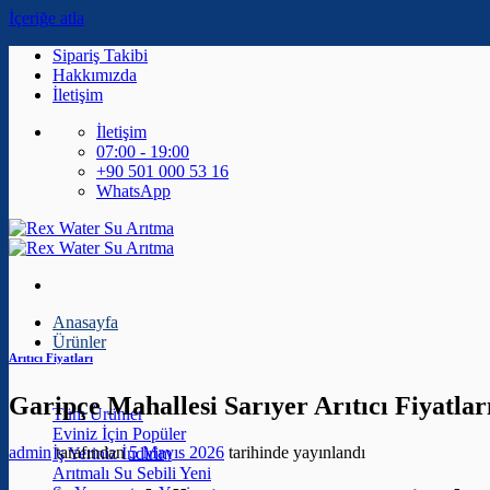
İçeriğe atla
Sipariş Takibi
Hakkımızda
İletişim
İletişim
07:00 - 19:00
+90 501 000 53 16
WhatsApp
Anasayfa
Ürünler
Arıtıcı Fiyatları
Garipçe Mahallesi Sarıyer Arıtıcı Fiyatlar
Tüm Ürünler
Eviniz İçin
admin
tarafından
5 Mayıs 2026
tarihinde yayınlandı
İş Yeriniz
Arıtmalı Su Sebili