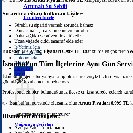
👉 Bu noktada
Arıtıcı Fiyatları 6.999 TL
kampanyası büyük bir avan
Arıtmalı Su Sebili
Su arıtma cihazı kullanan kişiler:
Ürünleri İncele
Sürekli su siparişi vermek zorunda kalmaz
Damacana taşıma zahmetinden kurtulur
Daha sağlıklı ve güvenilir su tüketir
Uzun vadede ciddi tasarruf elde eder
Eviniz İçin
İş Yeriniz İçin
Bu nedenlerle
Arıtıcı Fiyatları 6.999 TL
, İstanbul’da en çok tercih 
Filtre Değişimi
Hakkımızda
İstanbul’un Tüm İlçelerine Aynı Gün Servi
İletişim
Giriş Yap
Sepet
İstanbul’un geniş bir yapıya sahip olması nedeniyle hızlı servis hizme
Sepet
gün ulaşarak kullanıcıları bekletmez.
Profesyonel ekipler, bulunduğunuz ilçeye en kısa sürede gelerek kuru
👉 İstanbul’un neresinde olursanız olun
Arıtıcı Fiyatları 6.999 TL
k
Sepetinizde ürün bulunmuyor.
Hizmet verilen bölgeler:
Mağazaya geri dön
Avrupa Yakası’nın tamamı
Anadolu Yakası’nın tamamı