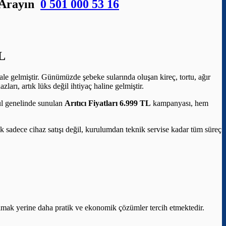
n Arayın
0 501 000 53 16
L
ale gelmiştir. Günümüzde şebeke sularında oluşan kireç, tortu, ağır
arı, artık lüks değil ihtiyaç haline gelmiştir.
bul genelinde sunulan
Arıtıcı Fiyatları 6.999 TL
kampanyası, hem
elik sadece cihaz satışı değil, kurulumdan teknik servise kadar tüm süreç
aşımak yerine daha pratik ve ekonomik çözümler tercih etmektedir.