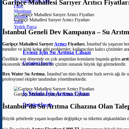
Su Yumuşatma
Garipçe Mahallesi Sarıyer Arıtıcı Fiyat
Filtre
Membran
Musluk
Garipçe Mahallesi Sarıyer Arıtıcı Fiyatları
Tank
Yedek Parça
İstanbul Geneli Dev Kampanya – Su Arıtm
Garipçe Mahallesi Sarıyer
Arıtıcı
Fiyatları
, İstanbul’da yaşayan he
metaller ve kötü koku gibi problemler, kullanıcıları kalıcı çözümler ar
Eviniz İçin Su Arıtma Cihazı
Özellikle son dönemde en çok araştırılan konuların başında gelen
arıt
Ürünleri İncele
ekonomik hem de kaliteli bir çözüm sunarak büyük ilgi görmektedir.
Rex Water Su Arıtma
, İstanbul’un tüm ilçelerine hızlı servis ağı il
profesyonel ekipler tarafından yönetilmektedir.
İş Yeriniz İçin Arıtma Cihazı
Garipçe Mahallesi Sarıyer Arıtıcı Fiyatları
Ürünleri İncele
İstanbul’da Su Arıtma Cihazına Olan Tale
Büyük şehirlerde yaşam koşulları değiştikçe su tüketim alışkanlıkları