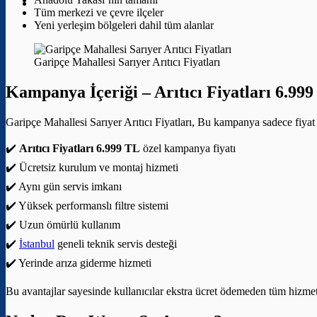
Tüm merkezi ve çevre ilçeler
Yeni yerleşim bölgeleri dahil tüm alanlar
Garipçe Mahallesi Sarıyer Arıtıcı Fiyatları
Kampanya İçeriği –
Arıtıcı Fiyatları 6.99
Garipçe Mahallesi Sarıyer Arıtıcı Fiyatları, Bu kampanya sadece fiyat 
✔️
Arıtıcı Fiyatları 6.999 TL
özel kampanya fiyatı
✔️ Ücretsiz kurulum ve montaj hizmeti
✔️ Aynı gün servis imkanı
✔️ Yüksek performanslı filtre sistemi
✔️ Uzun ömürlü kullanım
✔️
İstanbul
geneli teknik servis desteği
✔️ Yerinde arıza giderme hizmeti
Bu avantajlar sayesinde kullanıcılar ekstra ücret ödemeden tüm hizmetle