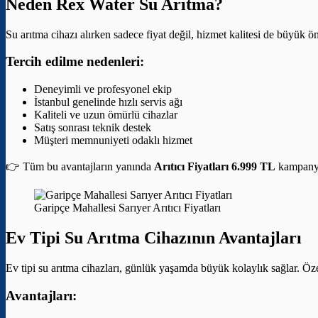
Neden Rex Water Su Arıtma?
Su arıtma cihazı alırken sadece fiyat değil, hizmet kalitesi de büyük 
Tercih edilme nedenleri:
Deneyimli ve profesyonel ekip
İstanbul genelinde hızlı servis ağı
Kaliteli ve uzun ömürlü cihazlar
Satış sonrası teknik destek
Müşteri memnuniyeti odaklı hizmet
👉 Tüm bu avantajların yanında
Arıtıcı Fiyatları 6.999 TL
kampanyas
Garipçe Mahallesi Sarıyer Arıtıcı Fiyatları
Ev Tipi Su Arıtma Cihazının Avantajları
Ev tipi su arıtma cihazları, günlük yaşamda büyük kolaylık sağlar. Özel
Avantajları: