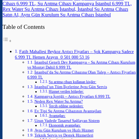
Cihazı 6.999 TL, Su Arıtma Cihazı Kampanya İstanbul 6.999 TL,
Rex Water Su Arıtma Cihazı İstanbul, İstanbul Su Arıtma Cihazı
Satın Al, Aynı Gün Kurulum Su Arıtma Cihazı İstanbul
Table of Contents
Fatih Mahallesi Beykoz Arıtıcı Fiyatları – Şok Kampanya Sadece
6.999 TL Hemen Arayın 0 501 000 53 16
İstanbul Geneli Dev Kampanya – Su Arıtma Cihazı Kurulum
ve Montaj Dahil 6.999 TL
İstanbul’da Su Arıtma Cihazına Olan Talep – Arıtıcı Fiyatları
6.999 TL
Su arıtma cihazı kullanan kişiler:
İstanbul’un Tüm İlçelerine Aynı Gün Servis
Hizmet verilen bölgeler:
Kampanya İçeriği – Arıtıcı Fiyatları 6.999 TL
Neden Rex Water Su Arıtma?
Tercih edilme nedenleri:
Ev Tipi Su Arıtma Cihazının Avantajları
Avantajları:
Uzun Vadede Tasarruf Sağlayan Sistem
Ekonomik avantajları:
Aynı Gün Kurulum ve Hızlı Hizmet
Teknik Servis ve Destek Hizmetleri