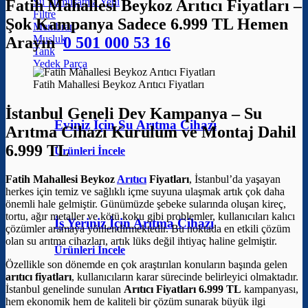
Su Yumuşatma
Fatih Mahallesi Beykoz Arıtıcı Fiyatları –
Filtre
Şok Kampanya Sadece 6.999 TL Hemen
Membran
Musluk
Arayın
0 501 000 53 16
Tank
Yedek Parça
Fatih Mahallesi Beykoz Arıtıcı Fiyatları
İstanbul Geneli Dev Kampanya – Su
Eviniz İçin Su Arıtma Cihazı
Arıtma Cihazı Kurulum ve Montaj Dahil
6.999 TL
Ürünleri İncele
Fatih Mahallesi Beykoz
Arıtıcı
Fiyatları
, İstanbul’da yaşayan
herkes için temiz ve sağlıklı içme suyuna ulaşmak artık çok daha
önemli hale gelmiştir. Günümüzde şebeke sularında oluşan kireç,
tortu, ağır metaller ve kötü koku gibi problemler, kullanıcıları kalıcı
İş Yeriniz İçin Arıtma Cihazı
çözümler aramaya yönlendirmektedir. Bu noktada en etkili çözüm
olan su arıtma cihazları, artık lüks değil ihtiyaç haline gelmiştir.
Ürünleri İncele
Özellikle son dönemde en çok araştırılan konuların başında gelen
arıtıcı fiyatları
, kullanıcıların karar sürecinde belirleyici olmaktadır.
İstanbul genelinde sunulan
Arıtıcı Fiyatları 6.999 TL
kampanyası,
hem ekonomik hem de kaliteli bir çözüm sunarak büyük ilgi