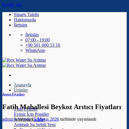
İçeriğe atla
Sipariş Takibi
Hakkımızda
İletişim
İletişim
07:00 - 19:00
+90 501 000 53 16
WhatsApp
Anasayfa
Ürünler
Arıtıcı Fiyatları
Fatih Mahallesi Beykoz Arıtıcı Fiyatları
Tüm Ürünler
Eviniz İçin
admin
tarafından
5 Mayıs 2026
tarihinde yayınlandı
İş Yeriniz
Arıtmalı Su Sebili