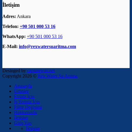
İletişim
Adres:
Ankara
Telefon:
+90 501 000 53 16
WhatsApp:
+90 501 000 53 16
E-Mail:
info@rexwatersuaritma.com
Desinged by
capturewas.net
Copyright 2026 ©
Rex Water Su Arıtma
Anasayfa
Ürünler
Eviniz İçin
İş Yeriniz İçin
Filtre Değişimi
Hakkımızda
İletişim
Giriş Yap
İletişim