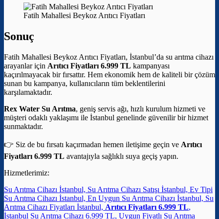
Fatih Mahallesi Beykoz Arıtıcı Fiyatları
Sonuç
Fatih Mahallesi Beykoz Arıtıcı Fiyatları, İstanbul’da su arıtma cihazı
arayanlar için
Arıtıcı Fiyatları 6.999 TL
kampanyası
kaçırılmayacak bir fırsattır. Hem ekonomik hem de kaliteli bir çözüm
sunan bu kampanya, kullanıcıların tüm beklentilerini
karşılamaktadır.
Rex Water Su Arıtma
, geniş servis ağı, hızlı kurulum hizmeti ve
müşteri odaklı yaklaşımı ile İstanbul genelinde güvenilir bir hizmet
sunmaktadır.
👉 Siz de bu fırsatı kaçırmadan hemen iletişime geçin ve
Arıtıcı
Fiyatları 6.999 TL
avantajıyla sağlıklı suya geçiş yapın.
Hizmetlerimiz:
Su Arıtma Cihazı İstanbul, Su Arıtma Cihazı Satışı İstanbul, Ev Tipi
Su Arıtma Cihazı İstanbul, En Uygun Su Arıtma Cihazı İstanbul, Su
Arıtma Cihazı Fiyatları İstanbul,
Arıtıcı Fiyatları 6.999 TL
,
İstanbul Su Arıtma Cihazı 6.999 TL, Uygun Fiyatlı Su Arıtma