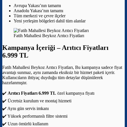
Avrupa Yakası’nın tamamı
Anadolu Yakası’nın tamamı
Tüm merkezi ve çevre ilçeler
Yeni yerleşim bölgeleri dahil tüm alanlar
Fatih Mahallesi Beykoz Arıtıcı Fiyatları
Kampanya İçeriği –
Arıtıcı Fiyatları
6.999 TL
Fatih Mahallesi Beykoz Arıtıcı Fiyatları, Bu kampanya sadece fiyat
avantajı sunmaz, aynı zamanda eksiksiz bir hizmet paketi içerir.
Kullanıcıların ihtiyaç duyduğu tüm detaylar düşünülerek
hazırlanmıştır.
✔️
Arıtıcı Fiyatları 6.999 TL
özel kampanya fiyatı
✔️ Ücretsiz kurulum ve montaj hizmeti
✔️ Aynı gün servis imkanı
✔️ Yüksek performanslı filtre sistemi
✔️ Uzun ömürlü kullanım