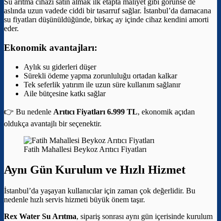
Su arıtma cihazı satın almak ilk etapta maliyet gibi görünse de
aslında uzun vadede ciddi bir tasarruf sağlar. İstanbul’da damacana
su fiyatları düşünüldüğünde, birkaç ay içinde cihaz kendini amorti
eder.
Ekonomik avantajları:
Aylık su giderleri düşer
Sürekli ödeme yapma zorunluluğu ortadan kalkar
Tek seferlik yatırım ile uzun süre kullanım sağlanır
Aile bütçesine katkı sağlar
👉 Bu nedenle
Arıtıcı Fiyatları 6.999 TL
, ekonomik açıdan
oldukça avantajlı bir seçenektir.
Fatih Mahallesi Beykoz Arıtıcı Fiyatları
Aynı Gün Kurulum ve Hızlı Hizmet
İstanbul’da yaşayan kullanıcılar için zaman çok değerlidir. Bu
nedenle hızlı servis hizmeti büyük önem taşır.
Rex Water Su Arıtma
, sipariş sonrası aynı gün içerisinde kurulum