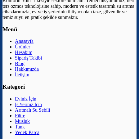
Konforlu Yolu” ilkesiyle sektöre adım attı. Temel misyonumuz; ileri
ters ozmos teknolojisine sahip, modern ve estetik tasarımlı su arıtma
cihazlarımızla, ev ve iş yerlerinin ihtiyacı olan taze, güvenilir ve
temiz suyu en pratik şekilde sunmaktır.
Menü
Anasayfa
Ürünler
Hesabım
Sipariş Takibi
Blog
Hakkımızda
İletişim
Kategori
Eviniz İçin
İş Yeriniz İçin
Arıtmalı Su Sebili
Filtre
Musluk
Tank
Yedek Parça