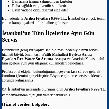
Damacana taşıma zahmetinden kurtulur
Daha sağlıklı ve güvenilir su tüketir
Uzun vadede ciddi tasarruf elde eder
Bu nedenlerle
Arıtıcı Fiyatları 6.999 TL
, İstanbul’da en çok tercih
edilen kampanyalardan biri haline gelmiştir.
İstanbul’un Tüm İlçelerine Aynı Gün
Servis
İstanbul’un geniş bir yapıya sahip olması nedeniyle hızlı servis
hizmeti büyük önem taşır.
Fatih Mahallesi Beykoz Arıtıcı
Fiyatları
Rex Water Su Arıtma
, Avrupa ve Anadolu Yakası dahil
tüm ilçelere aynı gün ulaşarak kullanıcıları bekletmez.
Profesyonel ekipler, bulunduğunuz ilçeye en kısa sürede gelerek
kurulum işlemini gerçekleştirir. Böylece günlerce servis beklemek
zorunda kalmazsınız.
👉 İstanbul’un neresinde olursanız olun
Arıtıcı Fiyatları 6.999 TL
kampanyasından aynı gün yararlanabilirsiniz.
Hizmet verilen bölgeler: