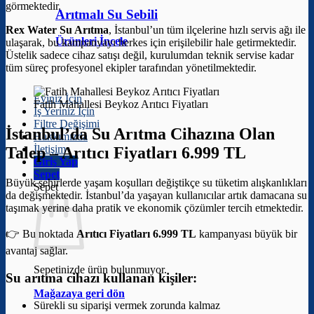
görmektedir.
Arıtmalı Su Sebili
Rex Water Su Arıtma
, İstanbul’un tüm ilçelerine hızlı servis ağı ile
Ürünleri İncele
ulaşarak, bu kampanyayı herkes için erişilebilir hale getirmektedir.
Üstelik sadece cihaz satışı değil, kurulumdan teknik servise kadar
tüm süreç profesyonel ekipler tarafından yönetilmektedir.
Eviniz İçin
Fatih Mahallesi Beykoz Arıtıcı Fiyatları
İş Yeriniz İçin
Filtre Değişimi
İstanbul’da Su Arıtma Cihazına Olan
Hakkımızda
İletişim
Talep –
Arıtıcı Fiyatları 6.999 TL
Giriş Yap
Sepet
Büyük şehirlerde yaşam koşulları değiştikçe su tüketim alışkanlıkları
Sepet
da değişmektedir. İstanbul’da yaşayan kullanıcılar artık damacana su
taşımak yerine daha pratik ve ekonomik çözümler tercih etmektedir.
👉 Bu noktada
Arıtıcı Fiyatları 6.999 TL
kampanyası büyük bir
avantaj sağlar.
Sepetinizde ürün bulunmuyor.
Su arıtma cihazı kullanan kişiler:
Mağazaya geri dön
Sürekli su siparişi vermek zorunda kalmaz