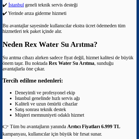
✔️
İstanbul
geneli teknik servis desteği
✔️ Yerinde arıza giderme hizmeti
Bu avantajlar sayesinde kullanıcılar ekstra ücret ödemeden tüm
hizmetleri tek paket içinde alır.
Neden Rex Water Su Arıtma?
Su arıtma cihazı alırken sadece fiyat değil, hizmet kalitesi de büyük
önem taşır. Bu noktada
Rex Water Su Arıtma
, sunduğu
avantajlarla öne çıkar.
Tercih edilme nedenleri:
Deneyimli ve profesyonel ekip
İstanbul genelinde hızlı servis ağı
Kaliteli ve uzun ömürlü cihazlar
Satış sonrası teknik destek
Müşteri memnuniyeti odaklı hizmet
👉 Tüm bu avantajların yanında
Arıtıcı Fiyatları 6.999 TL
kampanyası, kullanıcılar için büyük bir fırsat sunar.