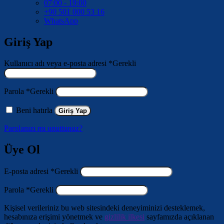
07:00 - 19:00
+90 501 000 53 16
WhatsApp
Giriş Yap
Kullanıcı adı veya e-posta adresi
*
Gerekli
Parola
*
Gerekli
Beni hatırla
Giriş Yap
Parolanızı mı unuttunuz?
Üye Ol
E-posta adresi
*
Gerekli
Parola
*
Gerekli
Kişisel verileriniz bu web sitesindeki deneyiminizi desteklemek,
hesabınıza erişimi yönetmek ve
gizlilik ilkesi
sayfamızda açıklanan