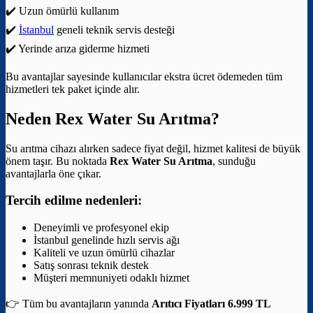
✔️ Uzun ömürlü kullanım
✔️
İstanbul
geneli teknik servis desteği
✔️ Yerinde arıza giderme hizmeti
Bu avantajlar sayesinde kullanıcılar ekstra ücret ödemeden tüm
hizmetleri tek paket içinde alır.
Neden Rex Water Su Arıtma?
Su arıtma cihazı alırken sadece fiyat değil, hizmet kalitesi de büyük
önem taşır. Bu noktada
Rex Water Su Arıtma
, sunduğu
avantajlarla öne çıkar.
Tercih edilme nedenleri:
Deneyimli ve profesyonel ekip
İstanbul genelinde hızlı servis ağı
Kaliteli ve uzun ömürlü cihazlar
Satış sonrası teknik destek
Müşteri memnuniyeti odaklı hizmet
👉 Tüm bu avantajların yanında
Arıtıcı Fiyatları 6.999 TL