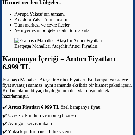
Hizmet verilen bölgeler:
Avrupa Yakası’nın tamamı
Anadolu Yakası’nın tamamı
Tüm merkezi ve çevre ilçeler
Yeni yerleşim bölgeleri dahil tüm alanlar
Esatpaşa Mahallesi Ataşehir Arıtıcı Fiyatları
Kampanya İçeriği –
Arıtıcı Fiyatları
6.999 TL
Esatpaşa Mahallesi Ataşehir Arıtıcı Fiyatları, Bu kampanya sadece
fiyat avantajı sunmaz, aynı zamanda eksiksiz bir hizmet paketi içerir.
Kullanıcıların ihtiyaç duyduğu tüm detaylar düşünülerek
hazırlanmıştır.
✔️
Arıtıcı Fiyatları 6.999 TL
özel kampanya fiyatı
✔️ Ücretsiz kurulum ve montaj hizmeti
✔️ Aynı gün servis imkanı
✔️ Yüksek performanslı filtre sistemi