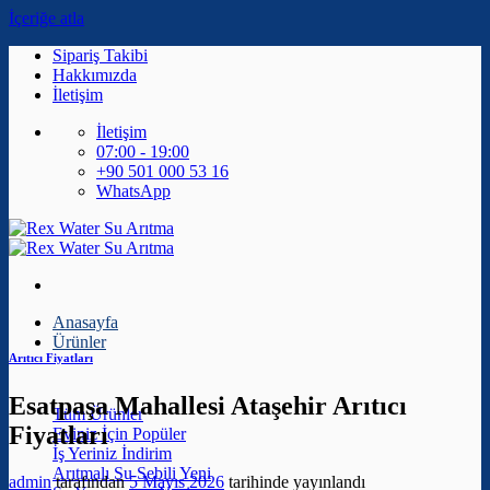
İçeriğe atla
Sipariş Takibi
Hakkımızda
İletişim
İletişim
07:00 - 19:00
+90 501 000 53 16
WhatsApp
Anasayfa
Ürünler
Arıtıcı Fiyatları
Esatpaşa Mahallesi Ataşehir Arıtıcı
Tüm Ürünler
Fiyatları
Eviniz İçin
İş Yeriniz
Arıtmalı Su Sebili
admin
tarafından
5 Mayıs 2026
tarihinde yayınlandı