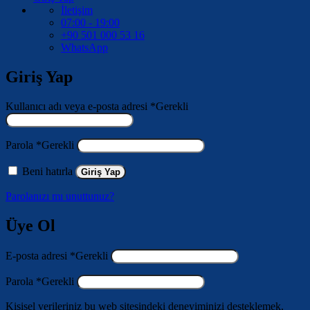
İletişim
07:00 - 19:00
+90 501 000 53 16
WhatsApp
Giriş Yap
Kullanıcı adı veya e-posta adresi
*
Gerekli
Parola
*
Gerekli
Beni hatırla
Giriş Yap
Parolanızı mı unuttunuz?
Üye Ol
E-posta adresi
*
Gerekli
Parola
*
Gerekli
Kişisel verileriniz bu web sitesindeki deneyiminizi desteklemek,