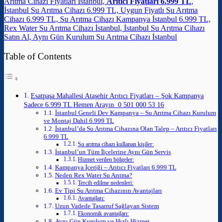
Arıtma Cihazı Fiyatları İstanbul,
Arıtıcı Fiyatları 6.999 TL
,
İstanbul Su Arıtma Cihazı 6.999 TL, Uygun Fiyatlı Su Arıtma
Cihazı 6.999 TL, Su Arıtma Cihazı Kampanya İstanbul 6.999 TL,
Rex Water Su Arıtma Cihazı İstanbul, İstanbul Su Arıtma Cihazı
Satın Al, Aynı Gün Kurulum Su Arıtma Cihazı İstanbul
Table of Contents
Esatpaşa Mahallesi Ataşehir Arıtıcı Fiyatları – Şok Kampanya
Sadece 6.999 TL Hemen Arayın 0 501 000 53 16
İstanbul Geneli Dev Kampanya – Su Arıtma Cihazı Kurulum
ve Montaj Dahil 6.999 TL
İstanbul’da Su Arıtma Cihazına Olan Talep – Arıtıcı Fiyatları
6.999 TL
Su arıtma cihazı kullanan kişiler:
İstanbul’un Tüm İlçelerine Aynı Gün Servis
Hizmet verilen bölgeler:
Kampanya İçeriği – Arıtıcı Fiyatları 6.999 TL
Neden Rex Water Su Arıtma?
Tercih edilme nedenleri:
Ev Tipi Su Arıtma Cihazının Avantajları
Avantajları:
Uzun Vadede Tasarruf Sağlayan Sistem
Ekonomik avantajları:
Aynı Gün Kurulum ve Hızlı Hizmet