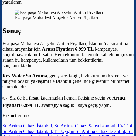
yararlanın.
Esatpaşa Mahallesi Ataşehir Arıtıcı Fiyatları
Sonuç
Esatpaşa Mahallesi Ataşehir Arıtıcı Fiyatları, İstanbul’da su arıtma
cihazı arayanlar için
Arıtıcı Fiyatları 6.999 TL
kampanyası
kaçırılmayacak bir fırsattır. Hem ekonomik hem de kaliteli bir çözüm
sunan bu kampanya, kullanıcıların tüm beklentilerini
karşılamaktadır.
Rex Water Su Arıtma
, geniş servis ağı, hızlı kurulum hizmeti ve
müşteri odaklı yaklaşımı ile İstanbul genelinde güvenilir bir hizmet
sunmaktadır.
👉 Siz de bu fırsatı kaçırmadan hemen iletişime geçin ve
Arıtıcı
Fiyatları 6.999 TL
avantajıyla sağlıklı suya geçiş yapın.
Hizmetlerimiz:
Su Arıtma Cihazı İstanbul, Su Arıtma Cihazı Satışı İstanbul, Ev Tipi
Su Arıtma Cihazı İstanbul, En Uygun Su Arıtma Cihazı İstanbul, Su