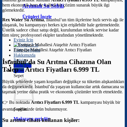
hem ekonomik hem de kaliteli bir çözüm sunarak büyük ilgi
Arıtmalı Su Sebili
görmektedir.
Ürünleri İncele
Rex Water Su Arıtma
, İstanbul’un tüm ilçelerine hızlı servis ağı ile
ulaşarak, bu kampanyayı herkes için erişilebilir hale getirmektedir.
Üstelik sadece cihaz satışı değil, kurulumdan teknik servise kadar
tüm süreç profesyonel ekipler tarafından yönetilmektedir.
Eviniz İçin
İş Yeriniz İçin
Esatpaşa Mahallesi Ataşehir Arıtıcı Fiyatları
Filtre Değişimi
Hakkımızda
İletişim
İstanbul’da Su Arıtma Cihazına Olan
Giriş Yap
Talep –
Arıtıcı Fiyatları 6.999 TL
Sepet
Sepet
Büyük şehirlerde yaşam koşulları değiştikçe su tüketim alışkanlıkları
da değişmektedir. İstanbul’da yaşayan kullanıcılar artık damacana su
taşımak yerine daha pratik ve ekonomik çözümler tercih etmektedir.
👉 Bu noktada
Arıtıcı Fiyatları 6.999 TL
kampanyası büyük bir
avantaj sağlar.
Sepetinizde ürün bulunmuyor.
Mağazaya geri dön
Su arıtma cihazı kullanan kişiler: