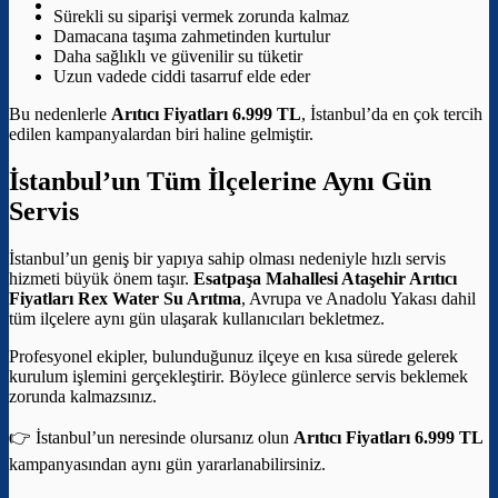
Sürekli su siparişi vermek zorunda kalmaz
Damacana taşıma zahmetinden kurtulur
Daha sağlıklı ve güvenilir su tüketir
Uzun vadede ciddi tasarruf elde eder
Bu nedenlerle
Arıtıcı Fiyatları 6.999 TL
, İstanbul’da en çok tercih
edilen kampanyalardan biri haline gelmiştir.
İstanbul’un Tüm İlçelerine Aynı Gün
Servis
İstanbul’un geniş bir yapıya sahip olması nedeniyle hızlı servis
hizmeti büyük önem taşır.
Esatpaşa Mahallesi Ataşehir Arıtıcı
Fiyatları
Rex Water Su Arıtma
, Avrupa ve Anadolu Yakası dahil
tüm ilçelere aynı gün ulaşarak kullanıcıları bekletmez.
Profesyonel ekipler, bulunduğunuz ilçeye en kısa sürede gelerek
kurulum işlemini gerçekleştirir. Böylece günlerce servis beklemek
zorunda kalmazsınız.
👉 İstanbul’un neresinde olursanız olun
Arıtıcı Fiyatları 6.999 TL
kampanyasından aynı gün yararlanabilirsiniz.