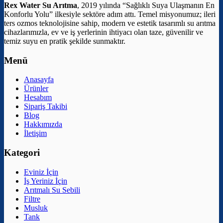
Rex Water Su Arıtma
, 2019 yılında “Sağlıklı Suya Ulaşmanın En
Konforlu Yolu” ilkesiyle sektöre adım attı. Temel misyonumuz; ileri
ters ozmos teknolojisine sahip, modern ve estetik tasarımlı su arıtma
cihazlarımızla, ev ve iş yerlerinin ihtiyacı olan taze, güvenilir ve
temiz suyu en pratik şekilde sunmaktır.
Menü
Anasayfa
Ürünler
Hesabım
Sipariş Takibi
Blog
Hakkımızda
İletişim
Kategori
Eviniz İçin
İş Yeriniz İçin
Arıtmalı Su Sebili
Filtre
Musluk
Tank