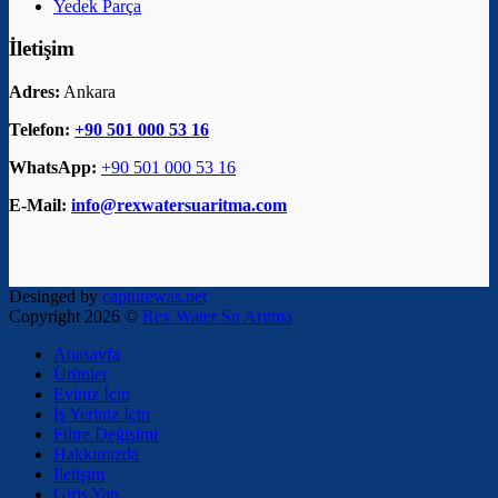
Yedek Parça
İletişim
Adres:
Ankara
Telefon:
+90 501 000 53 16
WhatsApp:
+90 501 000 53 16
E-Mail:
info@rexwatersuaritma.com
Desinged by
capturewas.net
Copyright 2026 ©
Rex Water Su Arıtma
Anasayfa
Ürünler
Eviniz İçin
İş Yeriniz İçin
Filtre Değişimi
Hakkımızda
İletişim
Giriş Yap