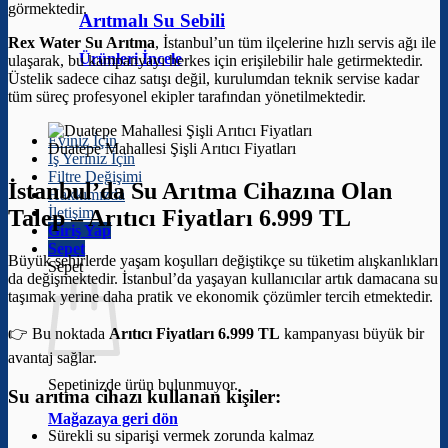
görmektedir.
Arıtmalı Su Sebili
Rex Water Su Arıtma
, İstanbul’un tüm ilçelerine hızlı servis ağı ile
Ürünleri İncele
ulaşarak, bu kampanyayı herkes için erişilebilir hale getirmektedir.
Üstelik sadece cihaz satışı değil, kurulumdan teknik servise kadar
tüm süreç profesyonel ekipler tarafından yönetilmektedir.
Eviniz İçin
Duatepe Mahallesi Şişli Arıtıcı Fiyatları
İş Yeriniz İçin
Filtre Değişimi
İstanbul’da Su Arıtma Cihazına Olan
Hakkımızda
İletişim
Talep –
Arıtıcı Fiyatları 6.999 TL
Giriş Yap
Sepet
Büyük şehirlerde yaşam koşulları değiştikçe su tüketim alışkanlıkları
Sepet
da değişmektedir. İstanbul’da yaşayan kullanıcılar artık damacana su
taşımak yerine daha pratik ve ekonomik çözümler tercih etmektedir.
👉 Bu noktada
Arıtıcı Fiyatları 6.999 TL
kampanyası büyük bir
avantaj sağlar.
Sepetinizde ürün bulunmuyor.
Su arıtma cihazı kullanan kişiler:
Mağazaya geri dön
Sürekli su siparişi vermek zorunda kalmaz