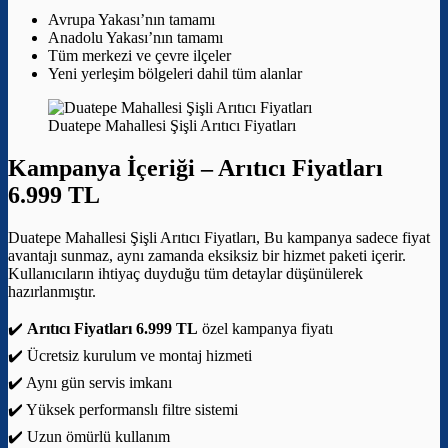
Avrupa Yakası’nın tamamı
Anadolu Yakası’nın tamamı
Tüm merkezi ve çevre ilçeler
Yeni yerleşim bölgeleri dahil tüm alanlar
Duatepe Mahallesi Şişli Arıtıcı Fiyatları
Kampanya İçeriği –
Arıtıcı Fiyatları
6.999 TL
Duatepe Mahallesi Şişli Arıtıcı Fiyatları, Bu kampanya sadece fiyat
avantajı sunmaz, aynı zamanda eksiksiz bir hizmet paketi içerir.
Kullanıcıların ihtiyaç duyduğu tüm detaylar düşünülerek
hazırlanmıştır.
✔️
Arıtıcı Fiyatları 6.999 TL
özel kampanya fiyatı
✔️ Ücretsiz kurulum ve montaj hizmeti
✔️ Aynı gün servis imkanı
✔️ Yüksek performanslı filtre sistemi
✔️ Uzun ömürlü kullanım