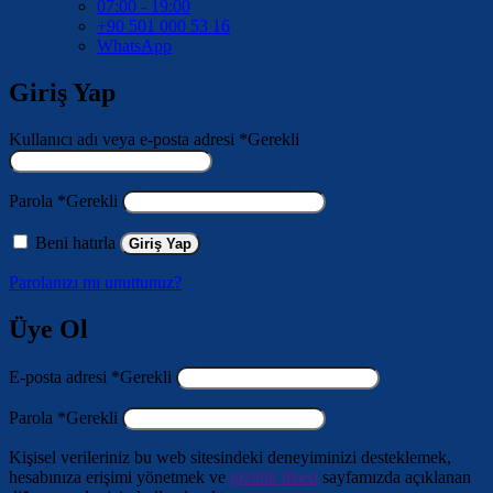
07:00 - 19:00
+90 501 000 53 16
WhatsApp
Giriş Yap
Kullanıcı adı veya e-posta adresi
*
Gerekli
Parola
*
Gerekli
Beni hatırla
Giriş Yap
Parolanızı mı unuttunuz?
Üye Ol
E-posta adresi
*
Gerekli
Parola
*
Gerekli
Kişisel verileriniz bu web sitesindeki deneyiminizi desteklemek,
hesabınıza erişimi yönetmek ve
gizlilik ilkesi
sayfamızda açıklanan