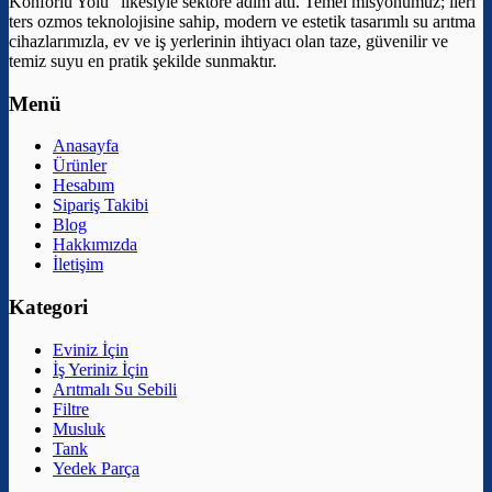
Konforlu Yolu” ilkesiyle sektöre adım attı. Temel misyonumuz; ileri
ters ozmos teknolojisine sahip, modern ve estetik tasarımlı su arıtma
cihazlarımızla, ev ve iş yerlerinin ihtiyacı olan taze, güvenilir ve
temiz suyu en pratik şekilde sunmaktır.
Menü
Anasayfa
Ürünler
Hesabım
Sipariş Takibi
Blog
Hakkımızda
İletişim
Kategori
Eviniz İçin
İş Yeriniz İçin
Arıtmalı Su Sebili
Filtre
Musluk
Tank
Yedek Parça