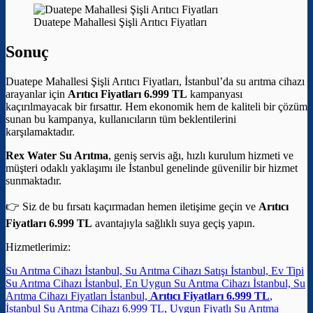
Duatepe Mahallesi Şişli Arıtıcı Fiyatları
Sonuç
Duatepe Mahallesi Şişli Arıtıcı Fiyatları, İstanbul’da su arıtma cihazı
arayanlar için
Arıtıcı Fiyatları 6.999 TL
kampanyası
kaçırılmayacak bir fırsattır. Hem ekonomik hem de kaliteli bir çözüm
sunan bu kampanya, kullanıcıların tüm beklentilerini
karşılamaktadır.
Rex Water Su Arıtma
, geniş servis ağı, hızlı kurulum hizmeti ve
müşteri odaklı yaklaşımı ile İstanbul genelinde güvenilir bir hizmet
sunmaktadır.
👉 Siz de bu fırsatı kaçırmadan hemen iletişime geçin ve
Arıtıcı
Fiyatları 6.999 TL
avantajıyla sağlıklı suya geçiş yapın.
Hizmetlerimiz:
Su Arıtma Cihazı İstanbul, Su Arıtma Cihazı Satışı İstanbul, Ev Tipi
Su Arıtma Cihazı İstanbul, En Uygun Su Arıtma Cihazı İstanbul, Su
Arıtma Cihazı Fiyatları İstanbul,
Arıtıcı Fiyatları 6.999 TL
,
İstanbul Su Arıtma Cihazı 6.999 TL, Uygun Fiyatlı Su Arıtma