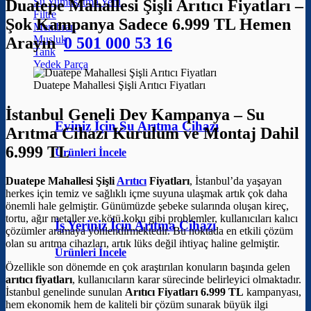
Su Yumuşatma
Duatepe Mahallesi Şişli Arıtıcı Fiyatları –
Filtre
Şok Kampanya Sadece 6.999 TL Hemen
Membran
Musluk
Arayın
0 501 000 53 16
Tank
Yedek Parça
Duatepe Mahallesi Şişli Arıtıcı Fiyatları
İstanbul Geneli Dev Kampanya – Su
Eviniz İçin Su Arıtma Cihazı
Arıtma Cihazı Kurulum ve Montaj Dahil
6.999 TL
Ürünleri İncele
Duatepe Mahallesi Şişli
Arıtıcı
Fiyatları
, İstanbul’da yaşayan
herkes için temiz ve sağlıklı içme suyuna ulaşmak artık çok daha
önemli hale gelmiştir. Günümüzde şebeke sularında oluşan kireç,
tortu, ağır metaller ve kötü koku gibi problemler, kullanıcıları kalıcı
İş Yeriniz İçin Arıtma Cihazı
çözümler aramaya yönlendirmektedir. Bu noktada en etkili çözüm
olan su arıtma cihazları, artık lüks değil ihtiyaç haline gelmiştir.
Ürünleri İncele
Özellikle son dönemde en çok araştırılan konuların başında gelen
arıtıcı fiyatları
, kullanıcıların karar sürecinde belirleyici olmaktadır.
İstanbul genelinde sunulan
Arıtıcı Fiyatları 6.999 TL
kampanyası,
hem ekonomik hem de kaliteli bir çözüm sunarak büyük ilgi