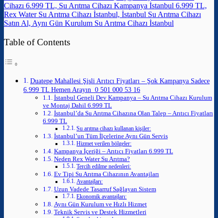
Cihazı 6.999 TL, Su Arıtma Cihazı Kampanya İstanbul 6.999 TL,
Rex Water Su Arıtma Cihazı İstanbul, İstanbul Su Arıtma Cihazı
Satın Al, Aynı Gün Kurulum Su Arıtma Cihazı İstanbul
Table of Contents
Duatepe Mahallesi Şişli Arıtıcı Fiyatları – Şok Kampanya Sadece
6.999 TL Hemen Arayın 0 501 000 53 16
İstanbul Geneli Dev Kampanya – Su Arıtma Cihazı Kurulum
ve Montaj Dahil 6.999 TL
İstanbul’da Su Arıtma Cihazına Olan Talep – Arıtıcı Fiyatları
6.999 TL
Su arıtma cihazı kullanan kişiler:
İstanbul’un Tüm İlçelerine Aynı Gün Servis
Hizmet verilen bölgeler:
Kampanya İçeriği – Arıtıcı Fiyatları 6.999 TL
Neden Rex Water Su Arıtma?
Tercih edilme nedenleri:
Ev Tipi Su Arıtma Cihazının Avantajları
Avantajları:
Uzun Vadede Tasarruf Sağlayan Sistem
Ekonomik avantajları:
Aynı Gün Kurulum ve Hızlı Hizmet
Teknik Servis ve Destek Hizmetleri