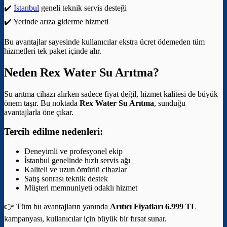
✔️
İstanbul
geneli teknik servis desteği
✔️ Yerinde arıza giderme hizmeti
Bu avantajlar sayesinde kullanıcılar ekstra ücret ödemeden tüm
hizmetleri tek paket içinde alır.
Neden Rex Water Su Arıtma?
Su arıtma cihazı alırken sadece fiyat değil, hizmet kalitesi de büyük
önem taşır. Bu noktada
Rex Water Su Arıtma
, sunduğu
avantajlarla öne çıkar.
Tercih edilme nedenleri:
Deneyimli ve profesyonel ekip
İstanbul genelinde hızlı servis ağı
Kaliteli ve uzun ömürlü cihazlar
Satış sonrası teknik destek
Müşteri memnuniyeti odaklı hizmet
👉 Tüm bu avantajların yanında
Arıtıcı Fiyatları 6.999 TL
kampanyası, kullanıcılar için büyük bir fırsat sunar.