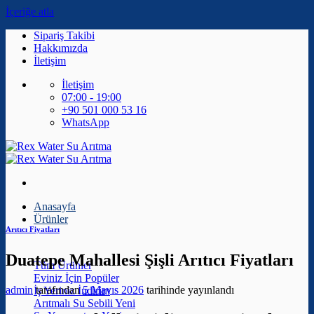
İçeriğe atla
Sipariş Takibi
Hakkımızda
İletişim
İletişim
07:00 - 19:00
+90 501 000 53 16
WhatsApp
Anasayfa
Ürünler
Arıtıcı Fiyatları
Duatepe Mahallesi Şişli Arıtıcı Fiyatları
Tüm Ürünler
Eviniz İçin
admin
tarafından
5 Mayıs 2026
tarihinde yayınlandı
İş Yeriniz
Arıtmalı Su Sebili