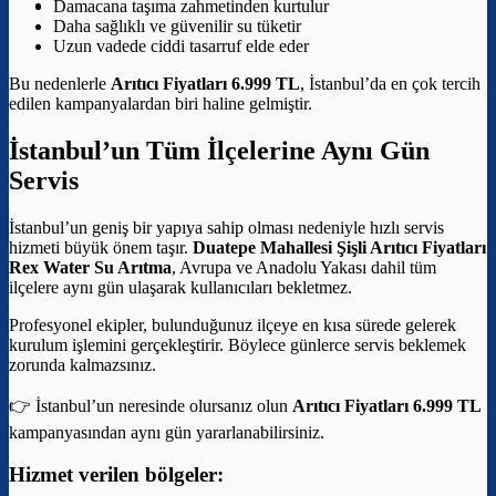
Damacana taşıma zahmetinden kurtulur
Daha sağlıklı ve güvenilir su tüketir
Uzun vadede ciddi tasarruf elde eder
Bu nedenlerle
Arıtıcı Fiyatları 6.999 TL
, İstanbul’da en çok tercih
edilen kampanyalardan biri haline gelmiştir.
İstanbul’un Tüm İlçelerine Aynı Gün
Servis
İstanbul’un geniş bir yapıya sahip olması nedeniyle hızlı servis
hizmeti büyük önem taşır.
Duatepe Mahallesi Şişli Arıtıcı Fiyatları
Rex Water Su Arıtma
, Avrupa ve Anadolu Yakası dahil tüm
ilçelere aynı gün ulaşarak kullanıcıları bekletmez.
Profesyonel ekipler, bulunduğunuz ilçeye en kısa sürede gelerek
kurulum işlemini gerçekleştirir. Böylece günlerce servis beklemek
zorunda kalmazsınız.
👉 İstanbul’un neresinde olursanız olun
Arıtıcı Fiyatları 6.999 TL
kampanyasından aynı gün yararlanabilirsiniz.
Hizmet verilen bölgeler: