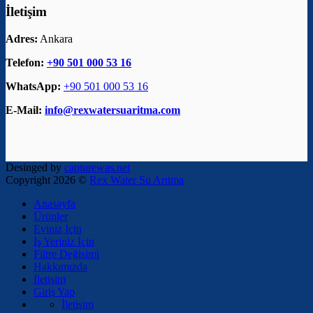
İletişim
Adres:
Ankara
Telefon:
+90 501 000 53 16
WhatsApp:
+90 501 000 53 16
E-Mail:
info@rexwatersuaritma.com
Desinged by
capturewas.net
Copyright 2026 ©
Rex Water Su Arıtma
Anasayfa
Ürünler
Eviniz İçin
İş Yeriniz İçin
Filtre Değişimi
Hakkımızda
İletişim
Giriş Yap
İletişim