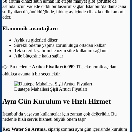
Su arıtma cihazı satın almak ilk etapta maliyet gibi görünse de
aslında uzun vadede ciddi bir tasarruf sağlar. İstanbul’da damacana
su fiyatları düşünüldüğünde, birkaç ay içinde cihaz kendini amorti
eder.
Ekonomik avantajları:
Aylık su giderleri düşer
Sürekli ödeme yapma zorunluluğu ortadan kalkar
Tek seferlik yatırım ile uzun süre kullanım sağlanır
Aile bütçesine katkı sağlar
👉 Bu nedenle
Arıtıcı Fiyatları 6.999 TL
, ekonomik açıdan
oldukça avantajlı bir seçenektir.
Duatepe Mahallesi Şişli Arıtıcı Fiyatları
Aynı Gün Kurulum ve Hızlı Hizmet
İstanbul’da yaşayan kullanıcılar için zaman çok değerlidir. Bu
nedenle hızlı servis hizmeti büyük önem taşır.
Rex Water Su Arıtma
, sipariş sonrası aynı gün içerisinde kurulum