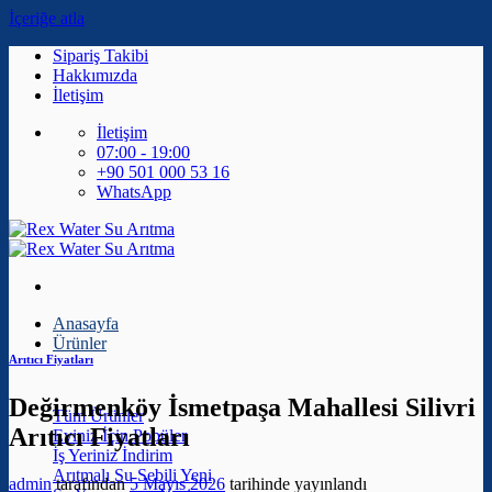
İçeriğe atla
Sipariş Takibi
Hakkımızda
İletişim
İletişim
07:00 - 19:00
+90 501 000 53 16
WhatsApp
Anasayfa
Ürünler
Arıtıcı Fiyatları
Değirmenköy İsmetpaşa Mahallesi Silivri
Tüm Ürünler
Arıtıcı Fiyatları
Eviniz İçin
İş Yeriniz
Arıtmalı Su Sebili
admin
tarafından
5 Mayıs 2026
tarihinde yayınlandı