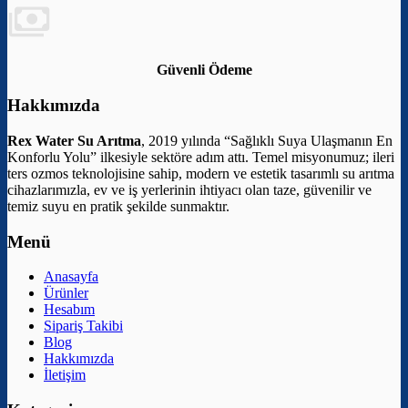
Güvenli Ödeme
Hakkımızda
Rex Water Su Arıtma
, 2019 yılında “Sağlıklı Suya Ulaşmanın En
Konforlu Yolu” ilkesiyle sektöre adım attı. Temel misyonumuz; ileri
ters ozmos teknolojisine sahip, modern ve estetik tasarımlı su arıtma
cihazlarımızla, ev ve iş yerlerinin ihtiyacı olan taze, güvenilir ve
temiz suyu en pratik şekilde sunmaktır.
Menü
Anasayfa
Ürünler
Hesabım
Sipariş Takibi
Blog
Hakkımızda
İletişim