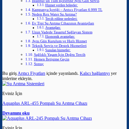
İstanbul’un Tüm İlçelerine Aynı Gün Servis
Hizmet verilen bölgeler:
Kampanya İçeriği – Arıtıcı Fiyatları 6.999 TL
Neden Rex Water Su Arıtma?
Tercih edilme nedenleri:
Ev Tipi Su Arıtma Cihazının Avantajları
Avantajları:
Uzun Vadede Tasarruf Sağlayan Sistem
Ekonomik avantajları:
Aynı Gün Kurulum ve Hızlı Hizmet
Teknik Servis ve Destek Hizmetleri
Sunulan hizmetler:
Sağlıklı Yaşam İçin Doğru Tercih
Hemen İletişime Geçin
Sonuç
Bu giriş
Arıtıcı Fiyatları
içinde yayınlandı.
Kalıcı bağlantıyı
yer
imlerine ekleyin.
Eviniz İçin
Aquaplus ARL-455 Pompalı Su Arıtma Cihazı
Devamını oku
Eviniz İçin