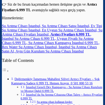
👉 Siz de bu fırsatı kaçırmadan hemen iletişime geçin ve
Arıtıcı
Fiyatları 6.999 TL
avantajıyla sağlıklı suya geçiş yapın.
Hizmetlerimiz:
Su Arıtma Cihazı İstanbul, Su Arıtma Cihazı Satışı İstanbul, Ev Tipi
Su Arıtma Cihazı İstanbul, En Uygun Su Arıtma Cihazı İstanbul, Su
Arıtma Cihazı Fiyatları İstanbul,
Arıtıcı Fiyatları 6.999 TL
,
İstanbul Su Arıtma Cihazı 6.999 TL, Uygun Fiyatlı Su Arıtma
Cihazı 6.999 TL, Su Arıtma Cihazı Kampanya İstanbul 6.999 TL,
Rex Water Su Arıtma Cihazı İstanbul, İstanbul Su Arıtma Cihazı
Satın Al, Aynı Gün Kurulum Su Arıtma Cihazı İstanbul
Table of Contents
Değirmenköy İsmetpaşa Mahallesi Silivri Arıtıcı Fiyatları – Şok
Kampanya Sadece 6.999 TL Hemen Arayın 0 501 000 53 16
İstanbul Geneli Dev Kampanya – Su Arıtma Cihazı Kurulum
ve Montaj Dahil 6.999 TL
İstanbul’da Su Arıtma Cihazına Olan Talep – Arıtıcı Fiyatları
6.999 TL
Su arıtma cihazı kullanan kişiler: