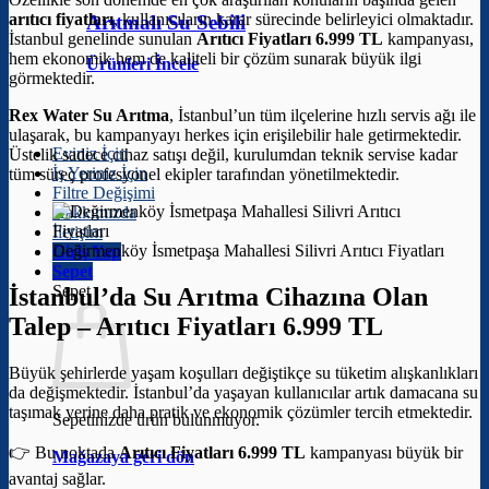
arıtıcı fiyatları
, kullanıcıların karar sürecinde belirleyici olmaktadır.
Arıtmalı Su Sebili
İstanbul genelinde sunulan
Arıtıcı Fiyatları 6.999 TL
kampanyası,
hem ekonomik hem de kaliteli bir çözüm sunarak büyük ilgi
Ürünleri İncele
görmektedir.
Rex Water Su Arıtma
, İstanbul’un tüm ilçelerine hızlı servis ağı ile
ulaşarak, bu kampanyayı herkes için erişilebilir hale getirmektedir.
Eviniz İçin
Üstelik sadece cihaz satışı değil, kurulumdan teknik servise kadar
İş Yeriniz İçin
tüm süreç profesyonel ekipler tarafından yönetilmektedir.
Filtre Değişimi
Hakkımızda
İletişim
Değirmenköy İsmetpaşa Mahallesi Silivri Arıtıcı Fiyatları
Giriş Yap
Sepet
Sepet
İstanbul’da Su Arıtma Cihazına Olan
Talep –
Arıtıcı Fiyatları 6.999 TL
Büyük şehirlerde yaşam koşulları değiştikçe su tüketim alışkanlıkları
da değişmektedir. İstanbul’da yaşayan kullanıcılar artık damacana su
taşımak yerine daha pratik ve ekonomik çözümler tercih etmektedir.
Sepetinizde ürün bulunmuyor.
👉 Bu noktada
Arıtıcı Fiyatları 6.999 TL
kampanyası büyük bir
Mağazaya geri dön
avantaj sağlar.