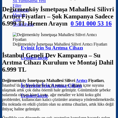
Su Yumuşatma
Filtre
Değirmenköy İsmetpaşa Mahallesi Silivri
Membran
Musluk
Arıtıcı Fiyatları – Şok Kampanya Sadece
Tank
6.999 TL Hemen Arayın
0 501 000 53 16
Yedek Parça
Değirmenköy İsmetpaşa Mahallesi Silivri Arıtıcı Fiyatları
Eviniz İçin Su Arıtma Cihazı
İstanbul Geneli Dev Kampanya – Su
Ürünleri İncele
Arıtma Cihazı Kurulum ve Montaj Dahil
6.999 TL
Değirmenköy İsmetpaşa Mahallesi Silivri
Arıtıcı
Fiyatları
,
İş Yeriniz İçin Arıtma Cihazı
İstanbul’da yaşayan herkes için temiz ve sağlıklı içme suyuna
ulaşmak artık çok daha önemli hale gelmiştir. Günümüzde şebeke
sularında oluşan kireç, tortu, ağır metaller ve kötü koku gibi
Ürünleri İncele
problemler, kullanıcıları kalıcı çözümler aramaya yönlendirmektedir.
Bu noktada en etkili çözüm olan su arıtma cihazları, artık lüks değil
ihtiyaç haline gelmiştir.
Özellikle son dönemde en çok araştırılan konuların başında gelen