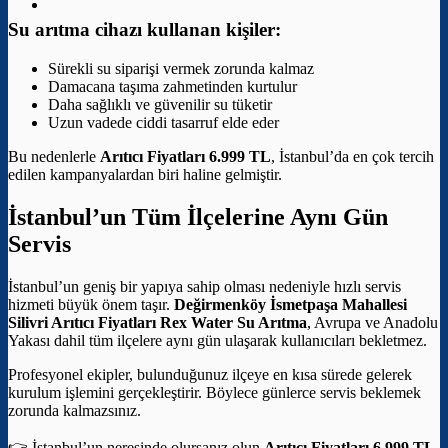
Su arıtma cihazı kullanan kişiler:
Sürekli su siparişi vermek zorunda kalmaz
Damacana taşıma zahmetinden kurtulur
Daha sağlıklı ve güvenilir su tüketir
Uzun vadede ciddi tasarruf elde eder
Bu nedenlerle
Arıtıcı Fiyatları 6.999 TL
, İstanbul’da en çok tercih
edilen kampanyalardan biri haline gelmiştir.
İstanbul’un Tüm İlçelerine Aynı Gün
Servis
İstanbul’un geniş bir yapıya sahip olması nedeniyle hızlı servis
hizmeti büyük önem taşır.
Değirmenköy İsmetpaşa Mahallesi
Silivri Arıtıcı Fiyatları
Rex Water Su Arıtma
, Avrupa ve Anadolu
Yakası dahil tüm ilçelere aynı gün ulaşarak kullanıcıları bekletmez.
Profesyonel ekipler, bulunduğunuz ilçeye en kısa sürede gelerek
kurulum işlemini gerçekleştirir. Böylece günlerce servis beklemek
zorunda kalmazsınız.
👉 İstanbul’un neresinde olursanız olun
Arıtıcı Fiyatları 6.999 TL