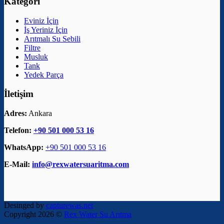
Kategori
Eviniz İçin
İş Yeriniz İçin
Arıtmalı Su Sebili
Filtre
Musluk
Tank
Yedek Parça
İletişim
Adres:
Ankara
Telefon:
+90 501 000 53 16
WhatsApp:
+90 501 000 53 16
E-Mail:
info@rexwatersuaritma.com
Desinged by
capturewas.net
Copyright 2026 ©
Rex Water Su Arıtma