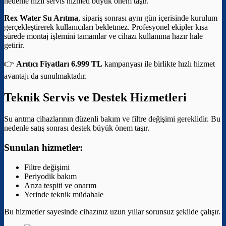
nedenle hızlı servis hizmeti büyük önem taşır.
Rex Water Su Arıtma
, sipariş sonrası aynı gün içerisinde kurulum
gerçekleştirerek kullanıcıları bekletmez. Profesyonel ekipler kısa
sürede montaj işlemini tamamlar ve cihazı kullanıma hazır hale
getirir.
👉
Arıtıcı Fiyatları 6.999 TL
kampanyası ile birlikte hızlı hizmet
avantajı da sunulmaktadır.
Teknik Servis ve Destek Hizmetleri
Su arıtma cihazlarının düzenli bakım ve filtre değişimi gereklidir. Bu
nedenle satış sonrası destek büyük önem taşır.
Sunulan hizmetler:
Filtre değişimi
Periyodik bakım
Arıza tespiti ve onarım
Yerinde teknik müdahale
Bu hizmetler sayesinde cihazınız uzun yıllar sorunsuz şekilde çalışır.