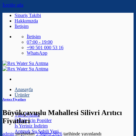
İçeriğe atla
Sipariş Takibi
Hakkımızda
İletişim
İletişim
07:00 - 19:00
+90 501 000 53 16
WhatsApp
Anasayfa
Ürünler
Arıtıcı Fiyatları
Büyükçavuşlu Mahallesi Silivri Arıtıcı
Tüm Ürünler
Fiyatları
Eviniz İçin
İş Yeriniz
Arıtmalı Su Sebili
admin
tarafından
5 Mayıs 2026
tarihinde yayınlandı