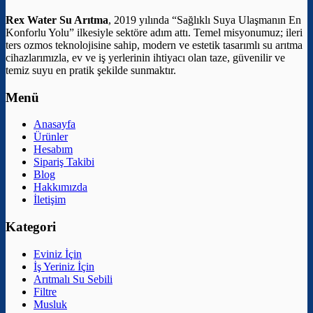
Rex Water Su Arıtma
, 2019 yılında “Sağlıklı Suya Ulaşmanın En
Konforlu Yolu” ilkesiyle sektöre adım attı. Temel misyonumuz; ileri
ters ozmos teknolojisine sahip, modern ve estetik tasarımlı su arıtma
cihazlarımızla, ev ve iş yerlerinin ihtiyacı olan taze, güvenilir ve
temiz suyu en pratik şekilde sunmaktır.
Menü
Anasayfa
Ürünler
Hesabım
Sipariş Takibi
Blog
Hakkımızda
İletişim
Kategori
Eviniz İçin
İş Yeriniz İçin
Arıtmalı Su Sebili
Filtre
Musluk