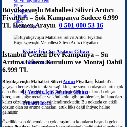
Su Yumuşatma
Filtre
Büyükçavuşlu Mahallesi Silivri Arıtıcı
Membran
Musluk
Fiyatları – Şok Kampanya Sadece 6.999
Tank
TL Hemen Arayın
0 501 000 53 16
Yedek Parça
Büyükçavuşlu Mahallesi Silivri Arıtıcı Fiyatları
Eviniz İçin Su Arıtma Cihazı
İstanbul Geneli Dev Kampanya – Su
Arıtma Cihazı Kurulum ve Montaj Dahil
Ürünleri İncele
6.999 TL
Büyükçavuşlu Mahallesi Silivri
Arıtıcı
Fiyatları
, İstanbul’da
yaşayan herkes için temiz ve sağlıklı içme suyuna ulaşmak artık çok
İş Yeriniz İçin Arıtma Cihazı
daha önemli hale gelmiştir. Günümüzde şebeke sularında oluşan
kireç, tortu, ağır metaller ve kötü koku gibi problemler, kullanıcıları
kalıcı çözümler aramaya yönlendirmektedir. Bu noktada en etkili
Ürünleri İncele
çözüm olan su arıtma cihazları, artık lüks değil ihtiyaç haline
gelmiştir.
Özellikle son dönemde en çok araştırılan konuların başında gelen
arıtıcı fiyatları
, kullanıcıların karar sürecinde belirleyici olmaktadır.