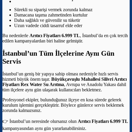
Sürekli su siparişi vermek zorunda kalmaz
Damacana taşıma zahmetinden kurtulur
Daha sağlıklı ve güvenilir su tüketir
Uzun vadede ciddi tasarruf elde eder
Bu nedenlerle
Arıtıcı Fiyatları 6.999 TL
, İstanbul’da en çok tercih
edilen kampanyalardan biri haline gelmiştir.
İstanbul’un Tüm İlçelerine Aynı Gün
Servis
İstanbul’un geniş bir yapıya sahip olması nedeniyle hızlı servis
hizmeti büyük önem taşır.
Büyükçavuşlu Mahallesi Silivri Arıtıcı
Fiyatları
Rex Water Su Arıtma
, Avrupa ve Anadolu Yakası dahil
tüm ilçelere aynı gün ulaşarak kullanıcıları bekletmez.
Profesyonel ekipler, bulunduğunuz ilçeye en kısa sürede gelerek
kurulum işlemini gerçekleştirir. Böylece günlerce servis beklemek
zorunda kalmazsınız.
👉 İstanbul’un neresinde olursanız olun
Arıtıcı Fiyatları 6.999 TL
kampanyasından aynı gün yararlanabilirsiniz.