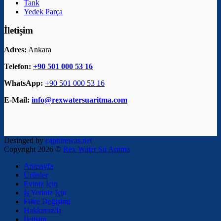
Tank
Yedek Parça
İletişim
Adres:
Ankara
Telefon:
+90 501 000 53 16
WhatsApp:
+90 501 000 53 16
E-Mail:
info@rexwatersuaritma.com
Desinged by
capturewas.net
Copyright 2026 ©
Rex Water Su Arıtma
Anasayfa
Ürünler
Eviniz İçin
İş Yeriniz İçin
Filtre Değişimi
Hakkımızda
İletişim