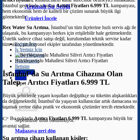
İstanbul genelinde sunulan
Arıtıcı Fiyatları 6.999 TL
kampanyası,
Arıtmalı Su Sebili
hem ekonomik hem de kaliteli bir çözüm sunarak büyük ilgi
görmektedir.
Ürünleri İncele
Rex Water Su Arıtma
, İstanbul’un tüm ilçelerine hızlı servis ağı ile
ulaşarak, bu kampanyayı herkes için erişilebilir hale getirmektedir.
Üstelik sadece cihaz satışı değil, kurulumdan teknik servise kadar
Eviniz İçin
tüm süreç profesyonel ekipler tarafından yönetilmektedir.
İş Yeriniz İçin
Filtre Değişimi
Büyükçavuşlu Mahallesi Silivri Arıtıcı Fiyatları
Hakkımızda
İletişim
Giriş Yap
İstanbul’da Su Arıtma Cihazına Olan
Sepet
Talep –
Arıtıcı Fiyatları 6.999 TL
Sepet
Büyük şehirlerde yaşam koşulları değiştikçe su tüketim alışkanlıkları
da değişmektedir. İstanbul’da yaşayan kullanıcılar artık damacana su
taşımak yerine daha pratik ve ekonomik çözümler tercih etmektedir.
👉 Bu noktada
Arıtıcı Fiyatları 6.999 TL
kampanyası büyük bir
Sepetinizde ürün bulunmuyor.
avantaj sağlar.
Mağazaya geri dön
Su arıtma cihazı kullanan kişiler: