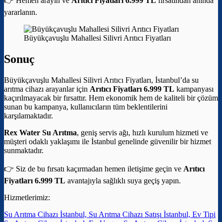
👉 Hemen arayın ve
Arıtıcı Fiyatları 6.999 TL
fırsatından anında
yararlanın.
Büyükçavuşlu Mahallesi Silivri Arıtıcı Fiyatları
Sonuç
Büyükçavuşlu Mahallesi Silivri Arıtıcı Fiyatları, İstanbul’da su
arıtma cihazı arayanlar için
Arıtıcı Fiyatları 6.999 TL
kampanyası
kaçırılmayacak bir fırsattır. Hem ekonomik hem de kaliteli bir çözüm
sunan bu kampanya, kullanıcıların tüm beklentilerini
karşılamaktadır.
Rex Water Su Arıtma
, geniş servis ağı, hızlı kurulum hizmeti ve
müşteri odaklı yaklaşımı ile İstanbul genelinde güvenilir bir hizmet
sunmaktadır.
👉 Siz de bu fırsatı kaçırmadan hemen iletişime geçin ve
Arıtıcı
Fiyatları 6.999 TL
avantajıyla sağlıklı suya geçiş yapın.
Hizmetlerimiz:
Su Arıtma Cihazı İstanbul, Su Arıtma Cihazı Satışı İstanbul, Ev Tipi