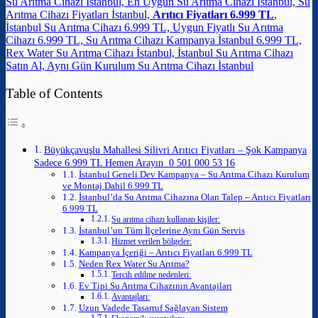
Su Arıtma Cihazı İstanbul, En Uygun Su Arıtma Cihazı İstanbul, Su
Arıtma Cihazı Fiyatları İstanbul,
Arıtıcı Fiyatları 6.999 TL
,
İstanbul Su Arıtma Cihazı 6.999 TL, Uygun Fiyatlı Su Arıtma
Cihazı 6.999 TL, Su Arıtma Cihazı Kampanya İstanbul 6.999 TL,
Rex Water Su Arıtma Cihazı İstanbul, İstanbul Su Arıtma Cihazı
Satın Al, Aynı Gün Kurulum Su Arıtma Cihazı İstanbul
Table of Contents
Büyükçavuşlu Mahallesi Silivri Arıtıcı Fiyatları – Şok Kampanya
Sadece 6.999 TL Hemen Arayın 0 501 000 53 16
İstanbul Geneli Dev Kampanya – Su Arıtma Cihazı Kurulum
ve Montaj Dahil 6.999 TL
İstanbul’da Su Arıtma Cihazına Olan Talep – Arıtıcı Fiyatları
6.999 TL
Su arıtma cihazı kullanan kişiler:
İstanbul’un Tüm İlçelerine Aynı Gün Servis
Hizmet verilen bölgeler:
Kampanya İçeriği – Arıtıcı Fiyatları 6.999 TL
Neden Rex Water Su Arıtma?
Tercih edilme nedenleri:
Ev Tipi Su Arıtma Cihazının Avantajları
Avantajları:
Uzun Vadede Tasarruf Sağlayan Sistem