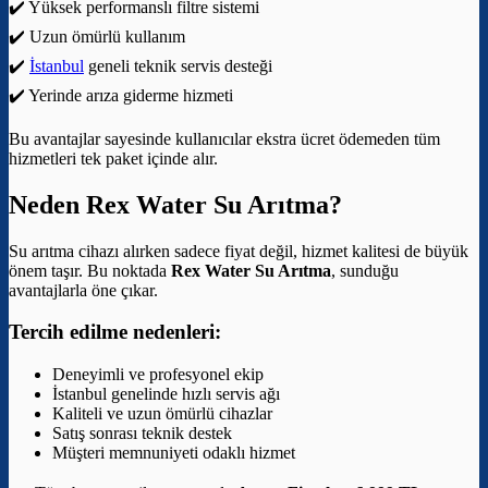
✔️ Yüksek performanslı filtre sistemi
✔️ Uzun ömürlü kullanım
✔️
İstanbul
geneli teknik servis desteği
✔️ Yerinde arıza giderme hizmeti
Bu avantajlar sayesinde kullanıcılar ekstra ücret ödemeden tüm
hizmetleri tek paket içinde alır.
Neden Rex Water Su Arıtma?
Su arıtma cihazı alırken sadece fiyat değil, hizmet kalitesi de büyük
önem taşır. Bu noktada
Rex Water Su Arıtma
, sunduğu
avantajlarla öne çıkar.
Tercih edilme nedenleri:
Deneyimli ve profesyonel ekip
İstanbul genelinde hızlı servis ağı
Kaliteli ve uzun ömürlü cihazlar
Satış sonrası teknik destek
Müşteri memnuniyeti odaklı hizmet