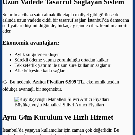
Uzun Vadede Tasarruf Sağlayan Sistem
Su arıtma cihazı satın almak ilk etapta maliyet gibi görünse de
aslında uzun vadede ciddi bir tasarruf sağlar. İstanbul’da damacana
su fiyatları düşünüldüğünde, birkaç ay içinde cihaz kendini amorti
eder.
Ekonomik avantajları:
Aylık su giderleri düşer
Sürekli ödeme yapma zorunluluğu ortadan kalkar
Tek seferlik yatırım ile uzun süre kullanım sağlanır
Aile bütçesine katkı sağlar
👉 Bu nedenle
Arıtıcı Fiyatları 6.999 TL
, ekonomik açıdan
oldukça avantajlı bir seçenektir.
Büyükçavuşlu Mahallesi Silivri Arıtıcı Fiyatları
Aynı Gün Kurulum ve Hızlı Hizmet
İstanbul’da yaşayan kullanıcılar için zaman çok değerlidir. Bu