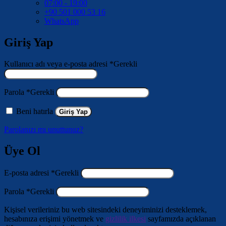
07:00 - 19:00
+90 501 000 53 16
WhatsApp
Giriş Yap
Kullanıcı adı veya e-posta adresi
*
Gerekli
Parola
*
Gerekli
Beni hatırla
Giriş Yap
Parolanızı mı unuttunuz?
Üye Ol
E-posta adresi
*
Gerekli
Parola
*
Gerekli
Kişisel verileriniz bu web sitesindeki deneyiminizi desteklemek,
hesabınıza erişimi yönetmek ve
gizlilik ilkesi
sayfamızda açıklanan