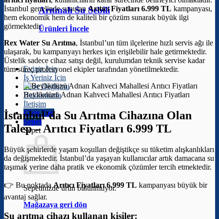
İstanbul genelinde sunulan
Arıtıcı Fiyatları 6.999 TL
kampanyası,
Arıtmalı Su Sebili
hem ekonomik hem de kaliteli bir çözüm sunarak büyük ilgi
görmektedir.
Ürünleri İncele
Rex Water Su Arıtma
, İstanbul’un tüm ilçelerine hızlı servis ağı ile
ulaşarak, bu kampanyayı herkes için erişilebilir hale getirmektedir.
Üstelik sadece cihaz satışı değil, kurulumdan teknik servise kadar
Eviniz İçin
tüm süreç profesyonel ekipler tarafından yönetilmektedir.
İş Yeriniz İçin
Filtre Değişimi
Beylikdüzü Adnan Kahveci Mahallesi Arıtıcı Fiyatları
Hakkımızda
İletişim
Giriş Yap
İstanbul’da Su Arıtma Cihazına Olan
Sepet
Talep –
Arıtıcı Fiyatları 6.999 TL
Sepet
Büyük şehirlerde yaşam koşulları değiştikçe su tüketim alışkanlıkları
da değişmektedir. İstanbul’da yaşayan kullanıcılar artık damacana su
taşımak yerine daha pratik ve ekonomik çözümler tercih etmektedir.
👉 Bu noktada
Arıtıcı Fiyatları 6.999 TL
kampanyası büyük bir
Sepetinizde ürün bulunmuyor.
avantaj sağlar.
Mağazaya geri dön
Su arıtma cihazı kullanan kişiler: