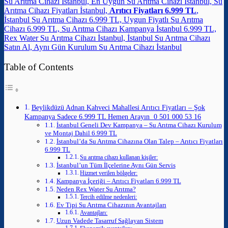
Su Arıtma Cihazı İstanbul, En Uygun Su Arıtma Cihazı İstanbul, Su
Arıtma Cihazı Fiyatları İstanbul,
Arıtıcı Fiyatları 6.999 TL
,
İstanbul Su Arıtma Cihazı 6.999 TL, Uygun Fiyatlı Su Arıtma
Cihazı 6.999 TL, Su Arıtma Cihazı Kampanya İstanbul 6.999 TL,
Rex Water Su Arıtma Cihazı İstanbul, İstanbul Su Arıtma Cihazı
Satın Al, Aynı Gün Kurulum Su Arıtma Cihazı İstanbul
Table of Contents
Beylikdüzü Adnan Kahveci Mahallesi Arıtıcı Fiyatları – Şok
Kampanya Sadece 6.999 TL Hemen Arayın 0 501 000 53 16
İstanbul Geneli Dev Kampanya – Su Arıtma Cihazı Kurulum
ve Montaj Dahil 6.999 TL
İstanbul’da Su Arıtma Cihazına Olan Talep – Arıtıcı Fiyatları
6.999 TL
Su arıtma cihazı kullanan kişiler:
İstanbul’un Tüm İlçelerine Aynı Gün Servis
Hizmet verilen bölgeler:
Kampanya İçeriği – Arıtıcı Fiyatları 6.999 TL
Neden Rex Water Su Arıtma?
Tercih edilme nedenleri:
Ev Tipi Su Arıtma Cihazının Avantajları
Avantajları:
Uzun Vadede Tasarruf Sağlayan Sistem