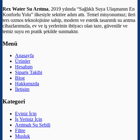
Rex Water Su Arıtma
, 2019 yılında “Sağlıklı Suya Ulaşmanın En
Konforlu Yolu” ilkesiyle sektöre adım attı. Temel misyonumuz; ileri
ters ozmos teknolojisine sahip, modern ve estetik tasarımlı su arıtma
cihazlarımızla, ev ve iş yerlerinin ihtiyacı olan taze, güvenilir ve
temiz suyu en pratik şekilde sunmaktır.
Menü
Anasayfa
Ürünler
Hesabım
Sipariş Takibi
Blog
Hakkımızda
İletişim
Kategori
Eviniz İçin
İş Yeriniz İçin
Arıtmalı Su Sebili
Filtre
Musluk