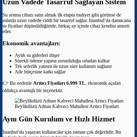
Uzun Vadede Tasarruf Sağlayan Sistem
Su arıtma cihazı satın almak ilk etapta maliyet gibi görünse de
aslında uzun vadede ciddi bir tasarruf sağlar. İstanbul’da damacana
su fiyatları düşünüldüğünde, birkaç ay içinde cihaz kendini amorti
eder.
Ekonomik avantajları:
Aylık su giderleri düşer
Sürekli ödeme yapma zorunluluğu ortadan kalkar
Tek seferlik yatırım ile uzun süre kullanım sağlanır
Aile bütçesine katkı sağlar
👉 Bu nedenle
Arıtıcı Fiyatları 6.999 TL
, ekonomik açıdan
oldukça avantajlı bir seçenektir.
Beylikdüzü Adnan Kahveci Mahallesi Arıtıcı Fiyatları
Aynı Gün Kurulum ve Hızlı Hizmet
İstanbul’da yaşayan kullanıcılar için zaman çok değerlidir. Bu