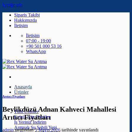
İçeriğe atla
Sipariş Takibi
Hakkımızda
İletişim
İletişim
07:00 - 19:00
+90 501 000 53 16
WhatsApp
Anasayfa
Ürünler
Arıtıcı Fiyatları
Beylikdüzü Adnan Kahveci Mahallesi
Tüm Ürünler
Arıtıcı Fiyatları
Eviniz İçin
İş Yeriniz
Arıtmalı Su Sebili
admin
tarafından
5 Mayıs 2026
tarihinde yayınlandı