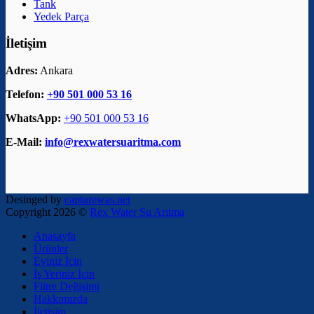
Tank
Yedek Parça
İletişim
Adres:
Ankara
Telefon:
+90 501 000 53 16
WhatsApp:
+90 501 000 53 16
E-Mail:
info@rexwatersuaritma.com
Desinged by
capturewas.net
Copyright 2026 ©
Rex Water Su Arıtma
Anasayfa
Ürünler
Eviniz İçin
İş Yeriniz İçin
Filtre Değişimi
Hakkımızda
İletişim