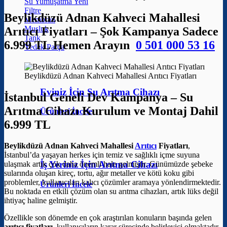
Su Yumuşatma
Filtre
Beylikdüzü Adnan Kahveci Mahallesi
Membran
Musluk
Arıtıcı Fiyatları – Şok Kampanya Sadece
Tank
6.999 TL Hemen Arayın
0 501 000 53 16
Yedek Parça
Beylikdüzü Adnan Kahveci Mahallesi Arıtıcı Fiyatları
Eviniz İçin Su Arıtma Cihazı
İstanbul Geneli Dev Kampanya – Su
Arıtma Cihazı Kurulum ve Montaj Dahil
Ürünleri İncele
6.999 TL
Beylikdüzü Adnan Kahveci Mahallesi
Arıtıcı
Fiyatları
,
İstanbul’da yaşayan herkes için temiz ve sağlıklı içme suyuna
İş Yeriniz İçin Arıtma Cihazı
ulaşmak artık çok daha önemli hale gelmiştir. Günümüzde şebeke
sularında oluşan kireç, tortu, ağır metaller ve kötü koku gibi
problemler, kullanıcıları kalıcı çözümler aramaya yönlendirmektedir.
Ürünleri İncele
Bu noktada en etkili çözüm olan su arıtma cihazları, artık lüks değil
ihtiyaç haline gelmiştir.
Özellikle son dönemde en çok araştırılan konuların başında gelen
arıtıcı fiyatları
, kullanıcıların karar sürecinde belirleyici olmaktadır.