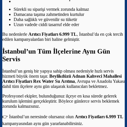
Sürekli su siparişi vermek zorunda kalmaz
Damacana taşıma zahmetinden kurtulur
Daha sağlıklı ve güvenilir su tüketir
Uzun vadede ciddi tasarruf elde eder
Bu nedenlerle
Arıtıcı Fiyatları 6.999 TL
, İstanbul’da en çok tercih
edilen kampanyalardan biri haline gelmiştir.
İstanbul’un Tüm İlçelerine Aynı Gün
Servis
İstanbul’un geniş bir yapıya sahip olması nedeniyle hızlı servis
hizmeti büyük önem taşır.
Beylikdüzü Adnan Kahveci Mahallesi
Arıtıcı Fiyatları
Rex Water Su Arıtma
, Avrupa ve Anadolu Yakası
dahil tüm ilçelere aynı gün ulaşarak kullanıcıları bekletmez.
Profesyonel ekipler, bulunduğunuz ilçeye en kısa sürede gelerek
kurulum işlemini gerçekleştirir. Böylece günlerce servis beklemek
zorunda kalmazsınız.
👉 İstanbul’un neresinde olursanız olun
Arıtıcı Fiyatları 6.999 TL
kampanyasından aynı gün yararlanabilirsiniz.