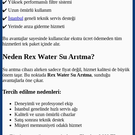
✔️ Yüksek performanslı filtre sistemi
✔️ Uzun ömürlü kullanım
✔️
İstanbul
geneli teknik servis desteği
✔️ Yerinde arıza giderme hizmeti
Bu avantajlar sayesinde kullanıcılar ekstra ücret ödemeden tüm
hizmetleri tek paket içinde alır.
Neden Rex Water Su Arıtma?
Su arıtma cihazı alırken sadece fiyat değil, hizmet kalitesi de büyük
önem taşır. Bu noktada
Rex Water Su Arıtma
, sunduğu
avantajlarla öne çıkar.
Tercih edilme nedenleri:
Deneyimli ve profesyonel ekip
İstanbul genelinde hızlı servis ağı
Kaliteli ve uzun ömürlü cihazlar
Satış sonrası teknik destek
Müşteri memnuniyeti odaklı hizmet