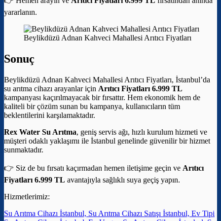
👉 Hemen arayın ve
Arıtıcı Fiyatları 6.999 TL
fırsatından anında
yararlanın.
Beylikdüzü Adnan Kahveci Mahallesi Arıtıcı Fiyatları
Sonuç
Beylikdüzü Adnan Kahveci Mahallesi Arıtıcı Fiyatları, İstanbul’da
su arıtma cihazı arayanlar için
Arıtıcı Fiyatları 6.999 TL
kampanyası kaçırılmayacak bir fırsattır. Hem ekonomik hem de
kaliteli bir çözüm sunan bu kampanya, kullanıcıların tüm
beklentilerini karşılamaktadır.
Rex Water Su Arıtma
, geniş servis ağı, hızlı kurulum hizmeti ve
müşteri odaklı yaklaşımı ile İstanbul genelinde güvenilir bir hizmet
sunmaktadır.
👉 Siz de bu fırsatı kaçırmadan hemen iletişime geçin ve
Arıtıcı
Fiyatları 6.999 TL
avantajıyla sağlıklı suya geçiş yapın.
Hizmetlerimiz:
Su Arıtma Cihazı İstanbul, Su Arıtma Cihazı Satışı İstanbul, Ev Tipi