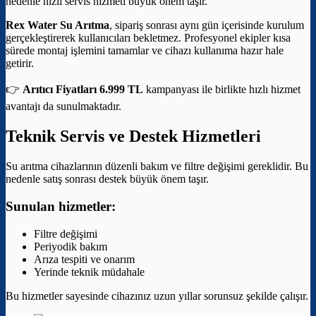
nedenle hızlı servis hizmeti büyük önem taşır.
Rex Water Su Arıtma
, sipariş sonrası aynı gün içerisinde kurulum
gerçekleştirerek kullanıcıları bekletmez. Profesyonel ekipler kısa
sürede montaj işlemini tamamlar ve cihazı kullanıma hazır hale
getirir.
👉
Arıtıcı Fiyatları 6.999 TL
kampanyası ile birlikte hızlı hizmet
avantajı da sunulmaktadır.
Teknik Servis ve Destek Hizmetleri
Su arıtma cihazlarının düzenli bakım ve filtre değişimi gereklidir. Bu
nedenle satış sonrası destek büyük önem taşır.
Sunulan hizmetler:
Filtre değişimi
Periyodik bakım
Arıza tespiti ve onarım
Yerinde teknik müdahale
Bu hizmetler sayesinde cihazınız uzun yıllar sorunsuz şekilde çalışır.