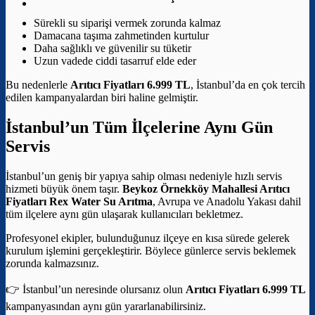
Sürekli su siparişi vermek zorunda kalmaz
Damacana taşıma zahmetinden kurtulur
Daha sağlıklı ve güvenilir su tüketir
Uzun vadede ciddi tasarruf elde eder
Bu nedenlerle
Arıtıcı Fiyatları 6.999 TL
, İstanbul’da en çok tercih
edilen kampanyalardan biri haline gelmiştir.
İstanbul’un Tüm İlçelerine Aynı Gün
Servis
İstanbul’un geniş bir yapıya sahip olması nedeniyle hızlı servis
hizmeti büyük önem taşır.
Beykoz Örnekköy Mahallesi Arıtıcı
Fiyatları
Rex Water Su Arıtma
, Avrupa ve Anadolu Yakası dahil
tüm ilçelere aynı gün ulaşarak kullanıcıları bekletmez.
Profesyonel ekipler, bulunduğunuz ilçeye en kısa sürede gelerek
kurulum işlemini gerçekleştirir. Böylece günlerce servis beklemek
zorunda kalmazsınız.
👉 İstanbul’un neresinde olursanız olun
Arıtıcı Fiyatları 6.999 TL
kampanyasından aynı gün yararlanabilirsiniz.