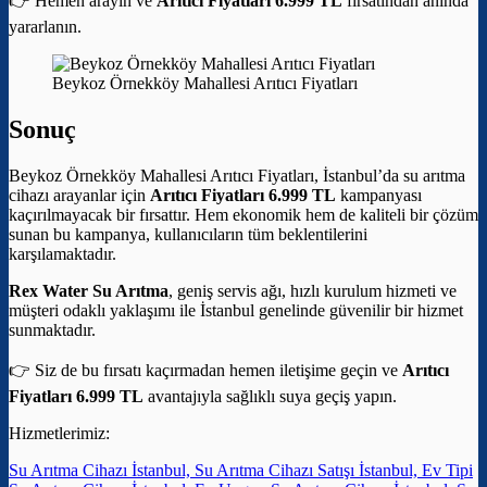
👉 Hemen arayın ve
Arıtıcı Fiyatları 6.999 TL
fırsatından anında
yararlanın.
Beykoz Örnekköy Mahallesi Arıtıcı Fiyatları
Sonuç
Beykoz Örnekköy Mahallesi Arıtıcı Fiyatları, İstanbul’da su arıtma
cihazı arayanlar için
Arıtıcı Fiyatları 6.999 TL
kampanyası
kaçırılmayacak bir fırsattır. Hem ekonomik hem de kaliteli bir çözüm
sunan bu kampanya, kullanıcıların tüm beklentilerini
karşılamaktadır.
Rex Water Su Arıtma
, geniş servis ağı, hızlı kurulum hizmeti ve
müşteri odaklı yaklaşımı ile İstanbul genelinde güvenilir bir hizmet
sunmaktadır.
👉 Siz de bu fırsatı kaçırmadan hemen iletişime geçin ve
Arıtıcı
Fiyatları 6.999 TL
avantajıyla sağlıklı suya geçiş yapın.
Hizmetlerimiz:
Su Arıtma Cihazı İstanbul, Su Arıtma Cihazı Satışı İstanbul, Ev Tipi