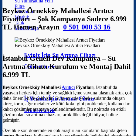
Su Yumuşatma
Filtre
Beykoz Örnekköy Mahallesi Arıtıcı
Membran
Musluk
Fiyatları – Şok Kampanya Sadece 6.999
Tank
TL Hemen Arayın
0 501 000 53 16
Yedek Parça
Beykoz Örnekköy Mahallesi Arıtıcı Fiyatları
Eviniz İçin Su Arıtma Cihazı
İstanbul Geneli Dev Kampanya – Su
Arıtma Cihazı Kurulum ve Montaj Dahil
Ürünleri İncele
6.999 TL
Beykoz Örnekköy Mahallesi
Arıtıcı
Fiyatları
, İstanbul’da
yaşayan herkes için temiz ve sağlıklı içme suyuna ulaşmak artık çok
İş Yeriniz İçin Arıtma Cihazı
daha önemli hale gelmiştir. Günümüzde şebeke sularında oluşan
kireç, tortu, ağır metaller ve kötü koku gibi problemler, kullanıcıları
kalıcı çözümler aramaya yönlendirmektedir. Bu noktada en etkili
Ürünleri İncele
çözüm olan su arıtma cihazları, artık lüks değil ihtiyaç haline
gelmiştir.
Özellikle son dönemde en çok araştırılan konuların başında gelen
arıtıcı fiyatları
, kullanıcıların karar sürecinde belirleyici olmaktadır.