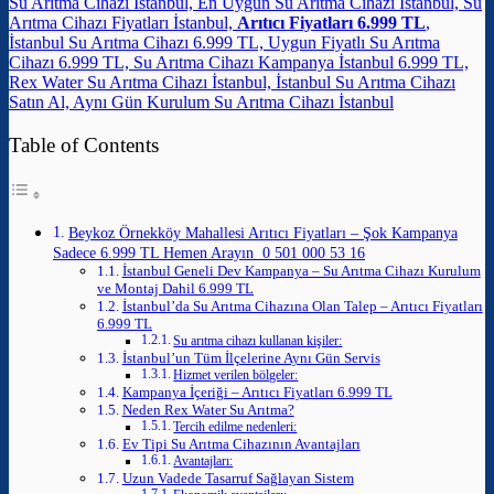
Su Arıtma Cihazı İstanbul, En Uygun Su Arıtma Cihazı İstanbul, Su
Arıtma Cihazı Fiyatları İstanbul,
Arıtıcı Fiyatları 6.999 TL
,
İstanbul Su Arıtma Cihazı 6.999 TL, Uygun Fiyatlı Su Arıtma
Cihazı 6.999 TL, Su Arıtma Cihazı Kampanya İstanbul 6.999 TL,
Rex Water Su Arıtma Cihazı İstanbul, İstanbul Su Arıtma Cihazı
Satın Al, Aynı Gün Kurulum Su Arıtma Cihazı İstanbul
Table of Contents
Beykoz Örnekköy Mahallesi Arıtıcı Fiyatları – Şok Kampanya
Sadece 6.999 TL Hemen Arayın 0 501 000 53 16
İstanbul Geneli Dev Kampanya – Su Arıtma Cihazı Kurulum
ve Montaj Dahil 6.999 TL
İstanbul’da Su Arıtma Cihazına Olan Talep – Arıtıcı Fiyatları
6.999 TL
Su arıtma cihazı kullanan kişiler:
İstanbul’un Tüm İlçelerine Aynı Gün Servis
Hizmet verilen bölgeler:
Kampanya İçeriği – Arıtıcı Fiyatları 6.999 TL
Neden Rex Water Su Arıtma?
Tercih edilme nedenleri:
Ev Tipi Su Arıtma Cihazının Avantajları
Avantajları:
Uzun Vadede Tasarruf Sağlayan Sistem