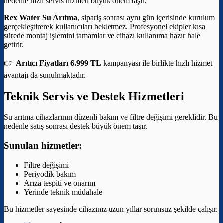
nedenle hızlı servis hizmeti büyük önem taşır.
Rex Water Su Arıtma
, sipariş sonrası aynı gün içerisinde kurulum
gerçekleştirerek kullanıcıları bekletmez. Profesyonel ekipler kısa
sürede montaj işlemini tamamlar ve cihazı kullanıma hazır hale
getirir.
👉
Arıtıcı Fiyatları 6.999 TL
kampanyası ile birlikte hızlı hizmet
avantajı da sunulmaktadır.
Teknik Servis ve Destek Hizmetleri
Su arıtma cihazlarının düzenli bakım ve filtre değişimi gereklidir. Bu
nedenle satış sonrası destek büyük önem taşır.
Sunulan hizmetler:
Filtre değişimi
Periyodik bakım
Arıza tespiti ve onarım
Yerinde teknik müdahale
Bu hizmetler sayesinde cihazınız uzun yıllar sorunsuz şekilde çalışır.