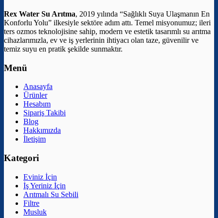
Rex Water Su Arıtma
, 2019 yılında “Sağlıklı Suya Ulaşmanın En
Konforlu Yolu” ilkesiyle sektöre adım attı. Temel misyonumuz; ileri
ters ozmos teknolojisine sahip, modern ve estetik tasarımlı su arıtma
cihazlarımızla, ev ve iş yerlerinin ihtiyacı olan taze, güvenilir ve
temiz suyu en pratik şekilde sunmaktır.
Menü
Anasayfa
Ürünler
Hesabım
Sipariş Takibi
Blog
Hakkımızda
İletişim
Kategori
Eviniz İçin
İş Yeriniz İçin
Arıtmalı Su Sebili
Filtre
Musluk