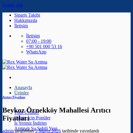
İçeriğe atla
Sipariş Takibi
Hakkımızda
İletişim
İletişim
07:00 - 19:00
+90 501 000 53 16
WhatsApp
Anasayfa
Ürünler
Arıtıcı Fiyatları
Beykoz Örnekköy Mahallesi Arıtıcı
Tüm Ürünler
Fiyatları
Eviniz İçin
İş Yeriniz
Arıtmalı Su Sebili
admin
tarafından
5 Mayıs 2026
tarihinde yayınlandı