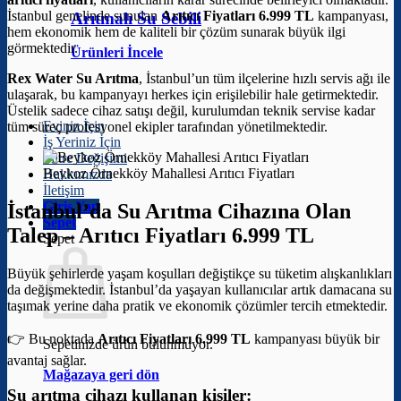
İstanbul genelinde sunulan
Arıtıcı Fiyatları 6.999 TL
kampanyası,
Arıtmalı Su Sebili
hem ekonomik hem de kaliteli bir çözüm sunarak büyük ilgi
görmektedir.
Ürünleri İncele
Rex Water Su Arıtma
, İstanbul’un tüm ilçelerine hızlı servis ağı ile
ulaşarak, bu kampanyayı herkes için erişilebilir hale getirmektedir.
Üstelik sadece cihaz satışı değil, kurulumdan teknik servise kadar
Eviniz İçin
tüm süreç profesyonel ekipler tarafından yönetilmektedir.
İş Yeriniz İçin
Filtre Değişimi
Beykoz Örnekköy Mahallesi Arıtıcı Fiyatları
Hakkımızda
İletişim
Giriş Yap
İstanbul’da Su Arıtma Cihazına Olan
Sepet
Talep –
Arıtıcı Fiyatları 6.999 TL
Sepet
Büyük şehirlerde yaşam koşulları değiştikçe su tüketim alışkanlıkları
da değişmektedir. İstanbul’da yaşayan kullanıcılar artık damacana su
taşımak yerine daha pratik ve ekonomik çözümler tercih etmektedir.
👉 Bu noktada
Arıtıcı Fiyatları 6.999 TL
kampanyası büyük bir
Sepetinizde ürün bulunmuyor.
avantaj sağlar.
Mağazaya geri dön
Su arıtma cihazı kullanan kişiler: