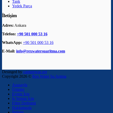
Tank
Yedek Parça
İletişim
Adres:
Ankara
Telefon:
+90 501 000 53 16
WhatsApp:
+90 501 000 53 16
E-Mail:
info@rexwatersuaritma.com
Desinged by
capturewas.net
Copyright 2026 ©
Rex Water Su Arıtma
Anasayfa
Ürünler
Eviniz İçin
İş Yeriniz İçin
Filtre Değişimi
Hakkımızda
İletişim