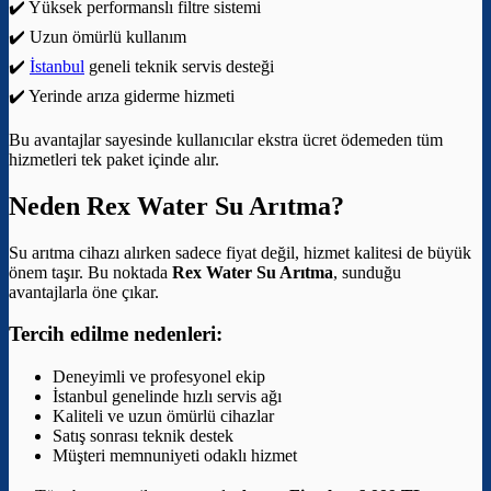
✔️ Yüksek performanslı filtre sistemi
✔️ Uzun ömürlü kullanım
✔️
İstanbul
geneli teknik servis desteği
✔️ Yerinde arıza giderme hizmeti
Bu avantajlar sayesinde kullanıcılar ekstra ücret ödemeden tüm
hizmetleri tek paket içinde alır.
Neden Rex Water Su Arıtma?
Su arıtma cihazı alırken sadece fiyat değil, hizmet kalitesi de büyük
önem taşır. Bu noktada
Rex Water Su Arıtma
, sunduğu
avantajlarla öne çıkar.
Tercih edilme nedenleri:
Deneyimli ve profesyonel ekip
İstanbul genelinde hızlı servis ağı
Kaliteli ve uzun ömürlü cihazlar
Satış sonrası teknik destek
Müşteri memnuniyeti odaklı hizmet