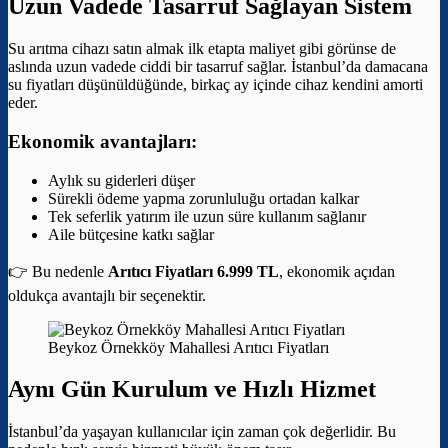
Uzun Vadede Tasarruf Sağlayan Sistem
Su arıtma cihazı satın almak ilk etapta maliyet gibi görünse de
aslında uzun vadede ciddi bir tasarruf sağlar. İstanbul’da damacana
su fiyatları düşünüldüğünde, birkaç ay içinde cihaz kendini amorti
eder.
Ekonomik avantajları:
Aylık su giderleri düşer
Sürekli ödeme yapma zorunluluğu ortadan kalkar
Tek seferlik yatırım ile uzun süre kullanım sağlanır
Aile bütçesine katkı sağlar
👉 Bu nedenle
Arıtıcı Fiyatları 6.999 TL
, ekonomik açıdan
oldukça avantajlı bir seçenektir.
Beykoz Örnekköy Mahallesi Arıtıcı Fiyatları
Aynı Gün Kurulum ve Hızlı Hizmet
İstanbul’da yaşayan kullanıcılar için zaman çok değerlidir. Bu