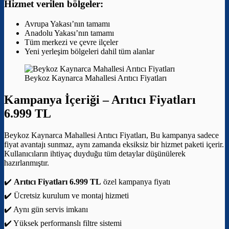
Hizmet verilen bölgeler:
Avrupa Yakası’nın tamamı
Anadolu Yakası’nın tamamı
Tüm merkezi ve çevre ilçeler
Yeni yerleşim bölgeleri dahil tüm alanlar
Beykoz Kaynarca Mahallesi Arıtıcı Fiyatları
Kampanya İçeriği –
Arıtıcı Fiyatları
6.999 TL
Beykoz Kaynarca Mahallesi Arıtıcı Fiyatları, Bu kampanya sadece
fiyat avantajı sunmaz, aynı zamanda eksiksiz bir hizmet paketi içerir.
Kullanıcıların ihtiyaç duyduğu tüm detaylar düşünülerek
hazırlanmıştır.
✔️
Arıtıcı Fiyatları 6.999 TL
özel kampanya fiyatı
✔️ Ücretsiz kurulum ve montaj hizmeti
✔️ Aynı gün servis imkanı
✔️ Yüksek performanslı filtre sistemi