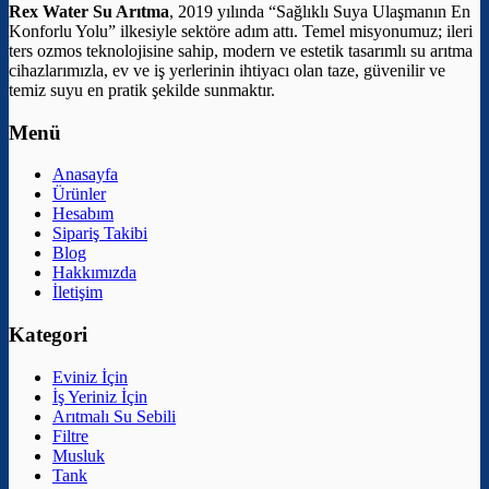
Rex Water Su Arıtma
, 2019 yılında “Sağlıklı Suya Ulaşmanın En
Konforlu Yolu” ilkesiyle sektöre adım attı. Temel misyonumuz; ileri
ters ozmos teknolojisine sahip, modern ve estetik tasarımlı su arıtma
cihazlarımızla, ev ve iş yerlerinin ihtiyacı olan taze, güvenilir ve
temiz suyu en pratik şekilde sunmaktır.
Menü
Anasayfa
Ürünler
Hesabım
Sipariş Takibi
Blog
Hakkımızda
İletişim
Kategori
Eviniz İçin
İş Yeriniz İçin
Arıtmalı Su Sebili
Filtre
Musluk
Tank