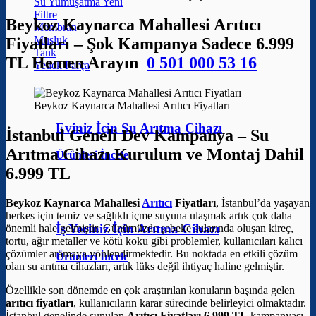
Su Yumuşatma
Filtre
Beykoz Kaynarca Mahallesi Arıtıcı
Membran
Musluk
Fiyatları – Şok Kampanya Sadece 6.999
Tank
TL Hemen Arayın
0 501 000 53 16
Yedek Parça
Beykoz Kaynarca Mahallesi Arıtıcı Fiyatları
Eviniz İçin Su Arıtma Cihazı
İstanbul Geneli Dev Kampanya – Su
Arıtma Cihazı Kurulum ve Montaj Dahil
Ürünleri İncele
6.999 TL
Beykoz Kaynarca Mahallesi
Arıtıcı
Fiyatları
, İstanbul’da yaşayan
herkes için temiz ve sağlıklı içme suyuna ulaşmak artık çok daha
İş Yeriniz İçin Arıtma Cihazı
önemli hale gelmiştir. Günümüzde şebeke sularında oluşan kireç,
tortu, ağır metaller ve kötü koku gibi problemler, kullanıcıları kalıcı
çözümler aramaya yönlendirmektedir. Bu noktada en etkili çözüm
Ürünleri İncele
olan su arıtma cihazları, artık lüks değil ihtiyaç haline gelmiştir.
Özellikle son dönemde en çok araştırılan konuların başında gelen
arıtıcı fiyatları
, kullanıcıların karar sürecinde belirleyici olmaktadır.
İstanbul genelinde sunulan
Arıtıcı Fiyatları 6.999 TL
kampanyası,