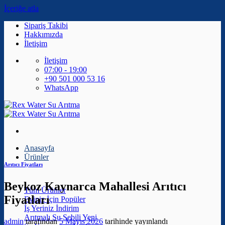
İçeriğe atla
Sipariş Takibi
Hakkımızda
İletişim
İletişim
07:00 - 19:00
+90 501 000 53 16
WhatsApp
Anasayfa
Ürünler
Arıtıcı Fiyatları
Beykoz Kaynarca Mahallesi Arıtıcı
Tüm Ürünler
Fiyatları
Eviniz İçin
İş Yeriniz
Arıtmalı Su Sebili
admin
tarafından
5 Mayıs 2026
tarihinde yayınlandı