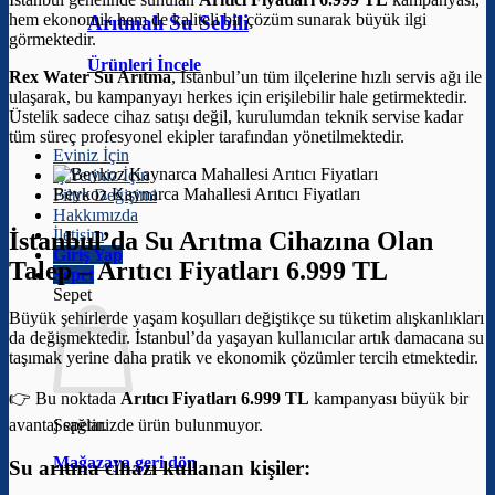
hem ekonomik hem de kaliteli bir çözüm sunarak büyük ilgi
Arıtmalı Su Sebili
görmektedir.
Ürünleri İncele
Rex Water Su Arıtma
, İstanbul’un tüm ilçelerine hızlı servis ağı ile
ulaşarak, bu kampanyayı herkes için erişilebilir hale getirmektedir.
Üstelik sadece cihaz satışı değil, kurulumdan teknik servise kadar
tüm süreç profesyonel ekipler tarafından yönetilmektedir.
Eviniz İçin
İş Yeriniz İçin
Beykoz Kaynarca Mahallesi Arıtıcı Fiyatları
Filtre Değişimi
Hakkımızda
İletişim
İstanbul’da Su Arıtma Cihazına Olan
Giriş Yap
Talep –
Arıtıcı Fiyatları 6.999 TL
Sepet
Sepet
Büyük şehirlerde yaşam koşulları değiştikçe su tüketim alışkanlıkları
da değişmektedir. İstanbul’da yaşayan kullanıcılar artık damacana su
taşımak yerine daha pratik ve ekonomik çözümler tercih etmektedir.
👉 Bu noktada
Arıtıcı Fiyatları 6.999 TL
kampanyası büyük bir
avantaj sağlar.
Sepetinizde ürün bulunmuyor.
Mağazaya geri dön
Su arıtma cihazı kullanan kişiler: