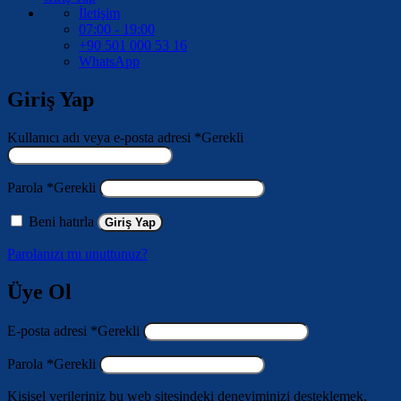
İletişim
07:00 - 19:00
+90 501 000 53 16
WhatsApp
Giriş Yap
Kullanıcı adı veya e-posta adresi
*
Gerekli
Parola
*
Gerekli
Beni hatırla
Giriş Yap
Parolanızı mı unuttunuz?
Üye Ol
E-posta adresi
*
Gerekli
Parola
*
Gerekli
Kişisel verileriniz bu web sitesindeki deneyiminizi desteklemek,