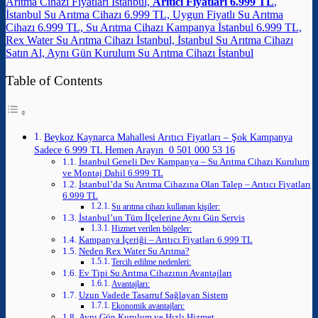
Arıtma Cihazı Fiyatları İstanbul,
Arıtıcı Fiyatları 6.999 TL
,
İstanbul Su Arıtma Cihazı 6.999 TL, Uygun Fiyatlı Su Arıtma
Cihazı 6.999 TL, Su Arıtma Cihazı Kampanya İstanbul 6.999 TL,
Rex Water Su Arıtma Cihazı İstanbul, İstanbul Su Arıtma Cihazı
Satın Al, Aynı Gün Kurulum Su Arıtma Cihazı İstanbul
Table of Contents
Beykoz Kaynarca Mahallesi Arıtıcı Fiyatları – Şok Kampanya
Sadece 6.999 TL Hemen Arayın 0 501 000 53 16
İstanbul Geneli Dev Kampanya – Su Arıtma Cihazı Kurulum
ve Montaj Dahil 6.999 TL
İstanbul’da Su Arıtma Cihazına Olan Talep – Arıtıcı Fiyatları
6.999 TL
Su arıtma cihazı kullanan kişiler:
İstanbul’un Tüm İlçelerine Aynı Gün Servis
Hizmet verilen bölgeler:
Kampanya İçeriği – Arıtıcı Fiyatları 6.999 TL
Neden Rex Water Su Arıtma?
Tercih edilme nedenleri:
Ev Tipi Su Arıtma Cihazının Avantajları
Avantajları:
Uzun Vadede Tasarruf Sağlayan Sistem
Ekonomik avantajları:
Aynı Gün Kurulum ve Hızlı Hizmet