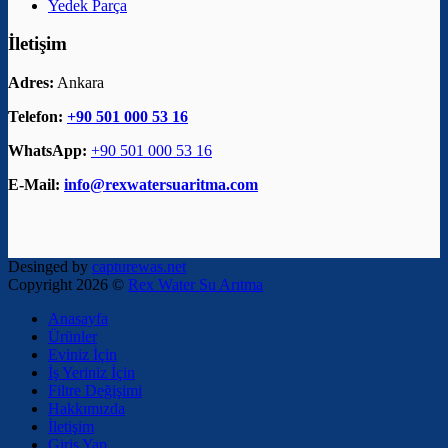
Yedek Parça
İletişim
Adres:
Ankara
Telefon:
+90 501 000 53 16
WhatsApp:
+90 501 000 53 16
E-Mail:
info@rexwatersuaritma.com
Desinged by
capturewas.net
Copyright 2026 ©
Rex Water Su Arıtma
Anasayfa
Ürünler
Eviniz İçin
İş Yeriniz İçin
Filtre Değişimi
Hakkımızda
İletişim
Giriş Yap