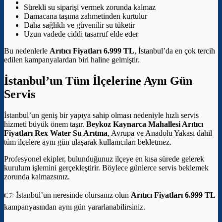
Sürekli su siparişi vermek zorunda kalmaz
Damacana taşıma zahmetinden kurtulur
Daha sağlıklı ve güvenilir su tüketir
Uzun vadede ciddi tasarruf elde eder
Bu nedenlerle
Arıtıcı Fiyatları 6.999 TL
, İstanbul’da en çok tercih
edilen kampanyalardan biri haline gelmiştir.
İstanbul’un Tüm İlçelerine Aynı Gün
Servis
İstanbul’un geniş bir yapıya sahip olması nedeniyle hızlı servis
hizmeti büyük önem taşır.
Beykoz Kaynarca Mahallesi Arıtıcı
Fiyatları
Rex Water Su Arıtma
, Avrupa ve Anadolu Yakası dahil
tüm ilçelere aynı gün ulaşarak kullanıcıları bekletmez.
Profesyonel ekipler, bulunduğunuz ilçeye en kısa sürede gelerek
kurulum işlemini gerçekleştirir. Böylece günlerce servis beklemek
zorunda kalmazsınız.
👉 İstanbul’un neresinde olursanız olun
Arıtıcı Fiyatları 6.999 TL
kampanyasından aynı gün yararlanabilirsiniz.