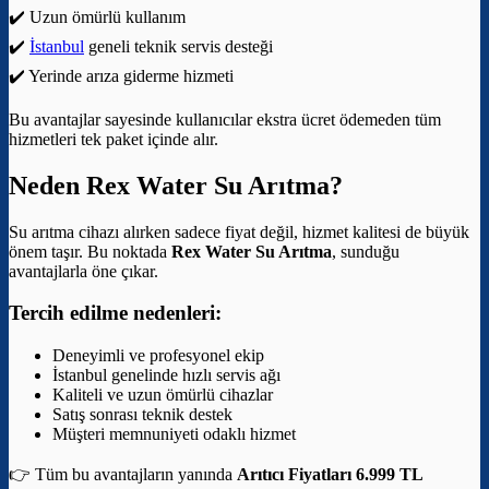
✔️ Uzun ömürlü kullanım
✔️
İstanbul
geneli teknik servis desteği
✔️ Yerinde arıza giderme hizmeti
Bu avantajlar sayesinde kullanıcılar ekstra ücret ödemeden tüm
hizmetleri tek paket içinde alır.
Neden Rex Water Su Arıtma?
Su arıtma cihazı alırken sadece fiyat değil, hizmet kalitesi de büyük
önem taşır. Bu noktada
Rex Water Su Arıtma
, sunduğu
avantajlarla öne çıkar.
Tercih edilme nedenleri:
Deneyimli ve profesyonel ekip
İstanbul genelinde hızlı servis ağı
Kaliteli ve uzun ömürlü cihazlar
Satış sonrası teknik destek
Müşteri memnuniyeti odaklı hizmet
👉 Tüm bu avantajların yanında
Arıtıcı Fiyatları 6.999 TL