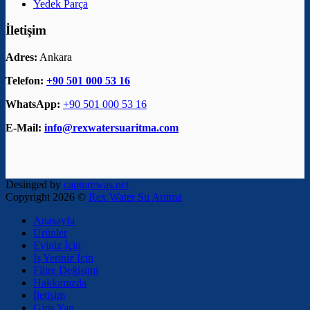
Yedek Parça
İletişim
Adres:
Ankara
Telefon:
+90 501 000 53 16
WhatsApp:
+90 501 000 53 16
E-Mail:
info@rexwatersuaritma.com
Desinged by
capturewas.net
Copyright 2026 ©
Rex Water Su Arıtma
Anasayfa
Ürünler
Eviniz İçin
İş Yeriniz İçin
Filtre Değişimi
Hakkımızda
İletişim
Giriş Yap