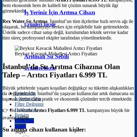
hem ekonomik hem de kaliteli bir çözüm sunarak büyük ilgi
görmektedir.
İş Yeriniz İçin Arıtma Cihazı
Rex Water Su Arıtma
, İstanbul’un tüm ilçelerine hızlı servis ağı ile
Ürünleri İncele
ulaşarak, bu kampanyayı herkes için erişilebilir hale getirmektedir.
Üstelik sadece cihaz satışı değil, kurulumdan teknik servise kadar
tüm süreç profesyonel ekipler tarafından yönetilmektedir.
Beykoz Kavacık Mahallesi Arıtıcı Fiyatları
Arıtmalı Su Sebili
İstanbul’da Su Arıtma Cihazına Olan
Ürünleri İncele
Talep –
Arıtıcı Fiyatları 6.999 TL
Büyük şehirlerde yaşam koşulları değiştikçe su tüketim alışkanlıkları
Eviniz İçin
da değişmektedir. İstanbul’da yaşayan kullanıcılar artık damacana su
İş Yeriniz İçin
taşımak yerine daha pratik ve ekonomik çözümler tercih etmektedir.
Filtre Değişimi
Hakkımızda
👉 Bu noktada
Arıtıcı Fiyatları 6.999 TL
kampanyası büyük bir
İletişim
avantaj sağlar.
Giriş Yap
Sepet
Su arıtma cihazı kullanan kişiler:
Sepet