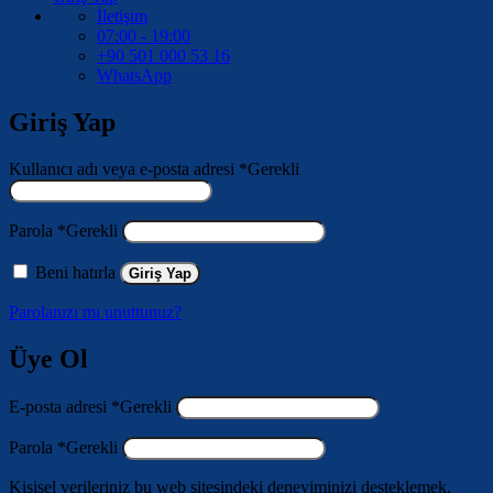
İletişim
07:00 - 19:00
+90 501 000 53 16
WhatsApp
Giriş Yap
Kullanıcı adı veya e-posta adresi
*
Gerekli
Parola
*
Gerekli
Beni hatırla
Giriş Yap
Parolanızı mı unuttunuz?
Üye Ol
E-posta adresi
*
Gerekli
Parola
*
Gerekli
Kişisel verileriniz bu web sitesindeki deneyiminizi desteklemek,