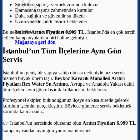
Sürekli su siparişi vermek zorunda kalmaz
Damacana taşıma zahmetinden kurtulur
Daha sağlıklı ve güvenilir su tüketir
Uzun vadede ciddi tasarruf elde eder
Sepetinizde ürün bulunmuyor.
Bu nedenlerle
Arıtıcı Fiyatları 6.999 TL
, İstanbul’da en çok tercih
edilen kampanyalardan biri haline gelmiştir.
Mağazaya geri dön
İstanbul’un Tüm İlçelerine Aynı Gün
Servis
İstanbul’un geniş bir yapıya sahip olması nedeniyle hızlı servis
hizmeti büyük önem taşır.
Beykoz Kavacık Mahallesi Arıtıcı
Fiyatları
Rex Water Su Arıtma
, Avrupa ve Anadolu Yakası dahil
tüm ilçelere aynı gün ulaşarak kullanıcıları bekletmez.
Profesyonel ekipler, bulunduğunuz ilçeye en kısa sürede gelerek
kurulum işlemini gerçekleştirir. Böylece günlerce servis beklemek
zorunda kalmazsınız.
👉 İstanbul’un neresinde olursanız olun
Arıtıcı Fiyatları 6.999 TL
kampanyasından aynı gün yararlanabilirsiniz.