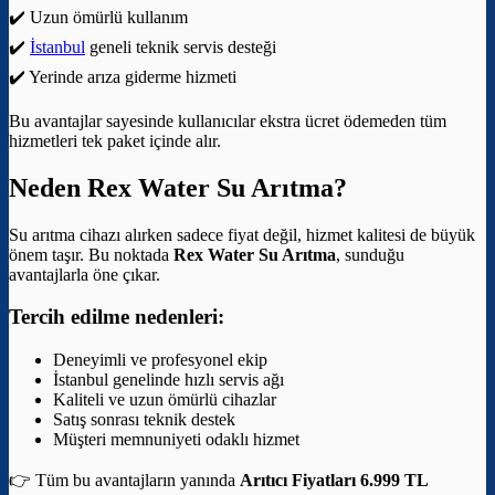
✔️ Uzun ömürlü kullanım
✔️
İstanbul
geneli teknik servis desteği
✔️ Yerinde arıza giderme hizmeti
Bu avantajlar sayesinde kullanıcılar ekstra ücret ödemeden tüm
hizmetleri tek paket içinde alır.
Neden Rex Water Su Arıtma?
Su arıtma cihazı alırken sadece fiyat değil, hizmet kalitesi de büyük
önem taşır. Bu noktada
Rex Water Su Arıtma
, sunduğu
avantajlarla öne çıkar.
Tercih edilme nedenleri:
Deneyimli ve profesyonel ekip
İstanbul genelinde hızlı servis ağı
Kaliteli ve uzun ömürlü cihazlar
Satış sonrası teknik destek
Müşteri memnuniyeti odaklı hizmet
👉 Tüm bu avantajların yanında
Arıtıcı Fiyatları 6.999 TL