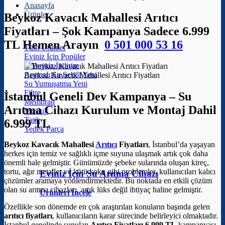
Anasayfa
Ürünler
Beykoz Kavacık Mahallesi Arıtıcı
Fiyatları – Şok Kampanya Sadece 6.999
TL Hemen Arayın
0 501 000 53 16
Tüm Ürünler
Eviniz İçin
İş Yeriniz
Arıtmalı Su Sebili
Beykoz Kavacık Mahallesi Arıtıcı Fiyatları
Su Yumuşatma
Filtre
İstanbul Geneli Dev Kampanya – Su
Membran
Arıtma Cihazı Kurulum ve Montaj Dahil
Musluk
Tank
6.999 TL
Yedek Parça
Beykoz Kavacık Mahallesi
Arıtıcı
Fiyatları
, İstanbul’da yaşayan
herkes için temiz ve sağlıklı içme suyuna ulaşmak artık çok daha
önemli hale gelmiştir. Günümüzde şebeke sularında oluşan kireç,
tortu, ağır metaller ve kötü koku gibi problemler, kullanıcıları kalıcı
Eviniz İçin Su Arıtma Cihazı
çözümler aramaya yönlendirmektedir. Bu noktada en etkili çözüm
olan su arıtma cihazları, artık lüks değil ihtiyaç haline gelmiştir.
Ürünleri İncele
Özellikle son dönemde en çok araştırılan konuların başında gelen
arıtıcı fiyatları
, kullanıcıların karar sürecinde belirleyici olmaktadır.
İstanbul genelinde sunulan
Arıtıcı Fiyatları 6.999 TL
kampanyası,