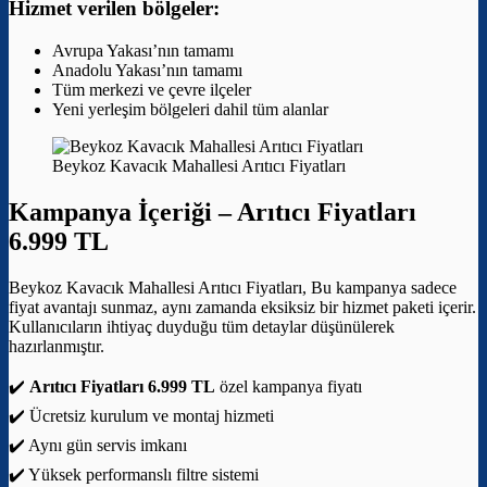
Hizmet verilen bölgeler:
Avrupa Yakası’nın tamamı
Anadolu Yakası’nın tamamı
Tüm merkezi ve çevre ilçeler
Yeni yerleşim bölgeleri dahil tüm alanlar
Beykoz Kavacık Mahallesi Arıtıcı Fiyatları
Kampanya İçeriği –
Arıtıcı Fiyatları
6.999 TL
Beykoz Kavacık Mahallesi Arıtıcı Fiyatları, Bu kampanya sadece
fiyat avantajı sunmaz, aynı zamanda eksiksiz bir hizmet paketi içerir.
Kullanıcıların ihtiyaç duyduğu tüm detaylar düşünülerek
hazırlanmıştır.
✔️
Arıtıcı Fiyatları 6.999 TL
özel kampanya fiyatı
✔️ Ücretsiz kurulum ve montaj hizmeti
✔️ Aynı gün servis imkanı
✔️ Yüksek performanslı filtre sistemi