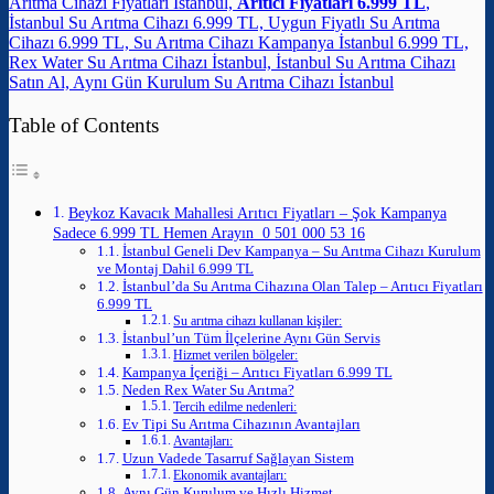
Arıtma Cihazı Fiyatları İstanbul,
Arıtıcı Fiyatları 6.999 TL
,
İstanbul Su Arıtma Cihazı 6.999 TL, Uygun Fiyatlı Su Arıtma
Cihazı 6.999 TL, Su Arıtma Cihazı Kampanya İstanbul 6.999 TL,
Rex Water Su Arıtma Cihazı İstanbul, İstanbul Su Arıtma Cihazı
Satın Al, Aynı Gün Kurulum Su Arıtma Cihazı İstanbul
Table of Contents
Beykoz Kavacık Mahallesi Arıtıcı Fiyatları – Şok Kampanya
Sadece 6.999 TL Hemen Arayın 0 501 000 53 16
İstanbul Geneli Dev Kampanya – Su Arıtma Cihazı Kurulum
ve Montaj Dahil 6.999 TL
İstanbul’da Su Arıtma Cihazına Olan Talep – Arıtıcı Fiyatları
6.999 TL
Su arıtma cihazı kullanan kişiler:
İstanbul’un Tüm İlçelerine Aynı Gün Servis
Hizmet verilen bölgeler:
Kampanya İçeriği – Arıtıcı Fiyatları 6.999 TL
Neden Rex Water Su Arıtma?
Tercih edilme nedenleri:
Ev Tipi Su Arıtma Cihazının Avantajları
Avantajları:
Uzun Vadede Tasarruf Sağlayan Sistem
Ekonomik avantajları:
Aynı Gün Kurulum ve Hızlı Hizmet