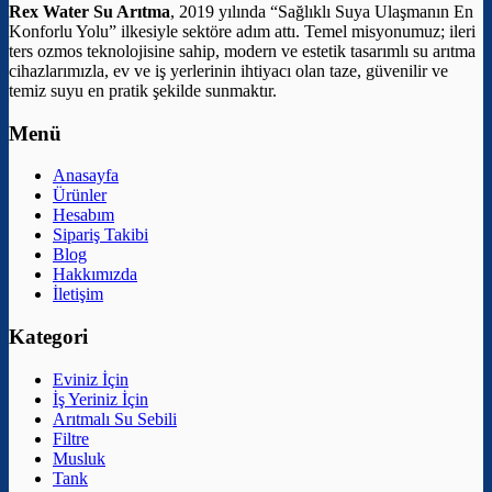
Rex Water Su Arıtma
, 2019 yılında “Sağlıklı Suya Ulaşmanın En
Konforlu Yolu” ilkesiyle sektöre adım attı. Temel misyonumuz; ileri
ters ozmos teknolojisine sahip, modern ve estetik tasarımlı su arıtma
cihazlarımızla, ev ve iş yerlerinin ihtiyacı olan taze, güvenilir ve
temiz suyu en pratik şekilde sunmaktır.
Menü
Anasayfa
Ürünler
Hesabım
Sipariş Takibi
Blog
Hakkımızda
İletişim
Kategori
Eviniz İçin
İş Yeriniz İçin
Arıtmalı Su Sebili
Filtre
Musluk
Tank