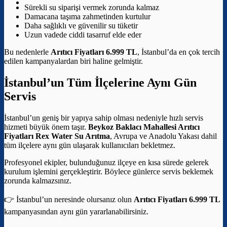
Sürekli su siparişi vermek zorunda kalmaz
Damacana taşıma zahmetinden kurtulur
Daha sağlıklı ve güvenilir su tüketir
Uzun vadede ciddi tasarruf elde eder
Bu nedenlerle
Arıtıcı Fiyatları 6.999 TL
, İstanbul’da en çok tercih
edilen kampanyalardan biri haline gelmiştir.
İstanbul’un Tüm İlçelerine Aynı Gün
Servis
İstanbul’un geniş bir yapıya sahip olması nedeniyle hızlı servis
hizmeti büyük önem taşır.
Beykoz Baklacı Mahallesi Arıtıcı
Fiyatları
Rex Water Su Arıtma
, Avrupa ve Anadolu Yakası dahil
tüm ilçelere aynı gün ulaşarak kullanıcıları bekletmez.
Profesyonel ekipler, bulunduğunuz ilçeye en kısa sürede gelerek
kurulum işlemini gerçekleştirir. Böylece günlerce servis beklemek
zorunda kalmazsınız.
👉 İstanbul’un neresinde olursanız olun
Arıtıcı Fiyatları 6.999 TL
kampanyasından aynı gün yararlanabilirsiniz.