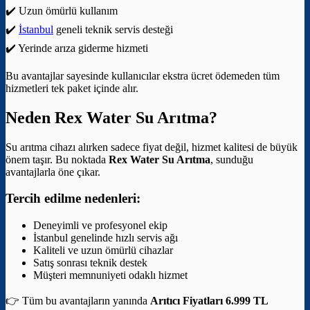
✔️ Uzun ömürlü kullanım
✔️
İstanbul
geneli teknik servis desteği
✔️ Yerinde arıza giderme hizmeti
Bu avantajlar sayesinde kullanıcılar ekstra ücret ödemeden tüm
hizmetleri tek paket içinde alır.
Neden Rex Water Su Arıtma?
Su arıtma cihazı alırken sadece fiyat değil, hizmet kalitesi de büyük
önem taşır. Bu noktada
Rex Water Su Arıtma
, sunduğu
avantajlarla öne çıkar.
Tercih edilme nedenleri:
Deneyimli ve profesyonel ekip
İstanbul genelinde hızlı servis ağı
Kaliteli ve uzun ömürlü cihazlar
Satış sonrası teknik destek
Müşteri memnuniyeti odaklı hizmet
👉 Tüm bu avantajların yanında
Arıtıcı Fiyatları 6.999 TL