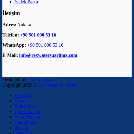
Yedek Parça
İletişim
Adres:
Ankara
Telefon:
+90 501 000 53 16
WhatsApp:
+90 501 000 53 16
E-Mail:
info@rexwatersuaritma.com
Desinged by
capturewas.net
Copyright 2026 ©
Rex Water Su Arıtma
Anasayfa
Ürünler
Eviniz İçin
İş Yeriniz İçin
Filtre Değişimi
Hakkımızda
İletişim
Giriş Yap