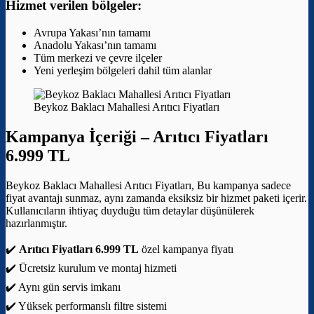
Hizmet verilen bölgeler:
Avrupa Yakası’nın tamamı
Anadolu Yakası’nın tamamı
Tüm merkezi ve çevre ilçeler
Yeni yerleşim bölgeleri dahil tüm alanlar
Beykoz Baklacı Mahallesi Arıtıcı Fiyatları
Kampanya İçeriği –
Arıtıcı Fiyatları
6.999 TL
Beykoz Baklacı Mahallesi Arıtıcı Fiyatları, Bu kampanya sadece
fiyat avantajı sunmaz, aynı zamanda eksiksiz bir hizmet paketi içerir.
Kullanıcıların ihtiyaç duyduğu tüm detaylar düşünülerek
hazırlanmıştır.
✔️
Arıtıcı Fiyatları 6.999 TL
özel kampanya fiyatı
✔️ Ücretsiz kurulum ve montaj hizmeti
✔️ Aynı gün servis imkanı
✔️ Yüksek performanslı filtre sistemi