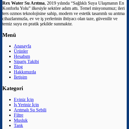
Rex Water Su Arıtma
, 2019 yılında “Sağlıklı Suya Ulaşmanın En
Konforlu Yolu” ilkesiyle sektöre adım attı. Temel misyonumuz; ileri
ters ozmos teknolojisine sahip, modern ve estetik tasarımlı su arıtma
cihazlarımızla, ev ve iş yerlerinin ihtiyacı olan taze, güvenilir ve
temiz suyu en pratik şekilde sunmaktır.
Menü
Anasayfa
Ürünler
Hesabım
Sipariş Takibi
Blog
Hakkımızda
İletişim
Kategori
Eviniz İçin
İş Yeriniz İçin
Arıtmalı Su Sebili
Filtre
Musluk
Tank