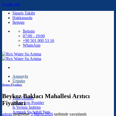
İçeriğe atla
Sipariş Takibi
Hakkımızda
İletişim
İletişim
07:00 - 19:00
+90 501 000 53 16
WhatsApp
Anasayfa
Ürünler
Arıtıcı Fiyatları
Beykoz Baklacı Mahallesi Arıtıcı
Tüm Ürünler
Fiyatları
Eviniz İçin
İş Yeriniz
Arıtmalı Su Sebili
admin
tarafından
5 Mayıs 2026
tarihinde yayınlandı