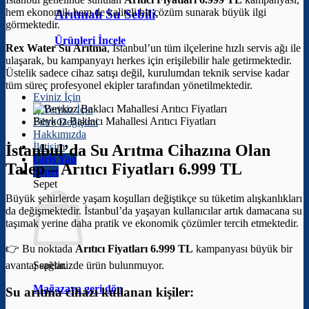
hem ekonomik hem de kaliteli bir çözüm sunarak büyük ilgi
Arıtmalı Su Sebili
görmektedir.
Ürünleri İncele
Rex Water Su Arıtma
, İstanbul’un tüm ilçelerine hızlı servis ağı ile
ulaşarak, bu kampanyayı herkes için erişilebilir hale getirmektedir.
Üstelik sadece cihaz satışı değil, kurulumdan teknik servise kadar
tüm süreç profesyonel ekipler tarafından yönetilmektedir.
Eviniz İçin
İş Yeriniz İçin
Beykoz Baklacı Mahallesi Arıtıcı Fiyatları
Filtre Değişimi
Hakkımızda
İletişim
İstanbul’da Su Arıtma Cihazına Olan
Giriş Yap
Talep –
Arıtıcı Fiyatları 6.999 TL
Sepet
Sepet
Büyük şehirlerde yaşam koşulları değiştikçe su tüketim alışkanlıkları
da değişmektedir. İstanbul’da yaşayan kullanıcılar artık damacana su
taşımak yerine daha pratik ve ekonomik çözümler tercih etmektedir.
👉 Bu noktada
Arıtıcı Fiyatları 6.999 TL
kampanyası büyük bir
avantaj sağlar.
Sepetinizde ürün bulunmuyor.
Mağazaya geri dön
Su arıtma cihazı kullanan kişiler: