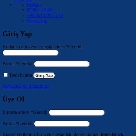
İletişim
07:00 - 19:00
+90 501 000 53 16
WhatsApp
Giriş Yap
Kullanıcı adı veya e-posta adresi
*
Gerekli
Parola
*
Gerekli
Beni hatırla
Giriş Yap
Parolanızı mı unuttunuz?
Üye Ol
E-posta adresi
*
Gerekli
Parola
*
Gerekli
Kişisel verileriniz bu web sitesindeki deneyiminizi desteklemek,