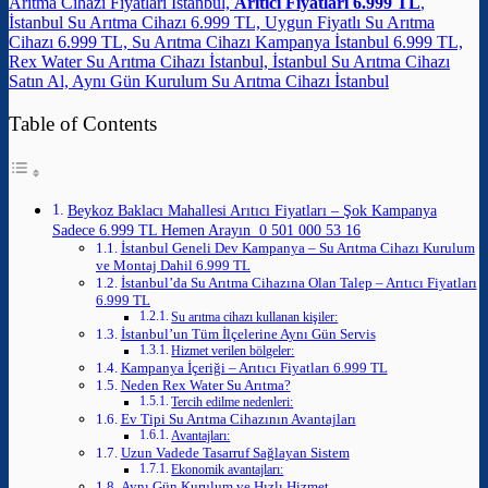
Arıtma Cihazı Fiyatları İstanbul,
Arıtıcı Fiyatları 6.999 TL
,
İstanbul Su Arıtma Cihazı 6.999 TL, Uygun Fiyatlı Su Arıtma
Cihazı 6.999 TL, Su Arıtma Cihazı Kampanya İstanbul 6.999 TL,
Rex Water Su Arıtma Cihazı İstanbul, İstanbul Su Arıtma Cihazı
Satın Al, Aynı Gün Kurulum Su Arıtma Cihazı İstanbul
Table of Contents
Beykoz Baklacı Mahallesi Arıtıcı Fiyatları – Şok Kampanya
Sadece 6.999 TL Hemen Arayın 0 501 000 53 16
İstanbul Geneli Dev Kampanya – Su Arıtma Cihazı Kurulum
ve Montaj Dahil 6.999 TL
İstanbul’da Su Arıtma Cihazına Olan Talep – Arıtıcı Fiyatları
6.999 TL
Su arıtma cihazı kullanan kişiler:
İstanbul’un Tüm İlçelerine Aynı Gün Servis
Hizmet verilen bölgeler:
Kampanya İçeriği – Arıtıcı Fiyatları 6.999 TL
Neden Rex Water Su Arıtma?
Tercih edilme nedenleri:
Ev Tipi Su Arıtma Cihazının Avantajları
Avantajları:
Uzun Vadede Tasarruf Sağlayan Sistem
Ekonomik avantajları:
Aynı Gün Kurulum ve Hızlı Hizmet