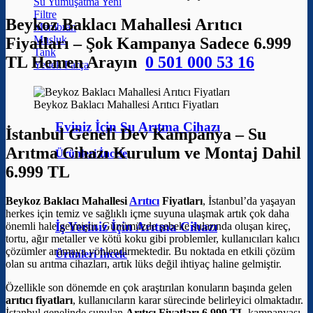
Su Yumuşatma
Filtre
Beykoz Baklacı Mahallesi Arıtıcı
Membran
Musluk
Fiyatları – Şok Kampanya Sadece 6.999
Tank
TL Hemen Arayın
0 501 000 53 16
Yedek Parça
Beykoz Baklacı Mahallesi Arıtıcı Fiyatları
Eviniz İçin Su Arıtma Cihazı
İstanbul Geneli Dev Kampanya – Su
Arıtma Cihazı Kurulum ve Montaj Dahil
Ürünleri İncele
6.999 TL
Beykoz Baklacı Mahallesi
Arıtıcı
Fiyatları
, İstanbul’da yaşayan
herkes için temiz ve sağlıklı içme suyuna ulaşmak artık çok daha
İş Yeriniz İçin Arıtma Cihazı
önemli hale gelmiştir. Günümüzde şebeke sularında oluşan kireç,
tortu, ağır metaller ve kötü koku gibi problemler, kullanıcıları kalıcı
çözümler aramaya yönlendirmektedir. Bu noktada en etkili çözüm
Ürünleri İncele
olan su arıtma cihazları, artık lüks değil ihtiyaç haline gelmiştir.
Özellikle son dönemde en çok araştırılan konuların başında gelen
arıtıcı fiyatları
, kullanıcıların karar sürecinde belirleyici olmaktadır.
İstanbul genelinde sunulan
Arıtıcı Fiyatları 6.999 TL
kampanyası,