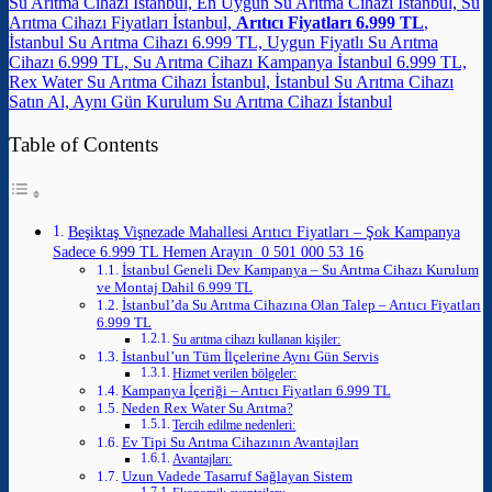
Su Arıtma Cihazı İstanbul, En Uygun Su Arıtma Cihazı İstanbul, Su
Arıtma Cihazı Fiyatları İstanbul,
Arıtıcı Fiyatları 6.999 TL
,
İstanbul Su Arıtma Cihazı 6.999 TL, Uygun Fiyatlı Su Arıtma
Cihazı 6.999 TL, Su Arıtma Cihazı Kampanya İstanbul 6.999 TL,
Rex Water Su Arıtma Cihazı İstanbul, İstanbul Su Arıtma Cihazı
Satın Al, Aynı Gün Kurulum Su Arıtma Cihazı İstanbul
Table of Contents
Beşiktaş Vişnezade Mahallesi Arıtıcı Fiyatları – Şok Kampanya
Sadece 6.999 TL Hemen Arayın 0 501 000 53 16
İstanbul Geneli Dev Kampanya – Su Arıtma Cihazı Kurulum
ve Montaj Dahil 6.999 TL
İstanbul’da Su Arıtma Cihazına Olan Talep – Arıtıcı Fiyatları
6.999 TL
Su arıtma cihazı kullanan kişiler:
İstanbul’un Tüm İlçelerine Aynı Gün Servis
Hizmet verilen bölgeler:
Kampanya İçeriği – Arıtıcı Fiyatları 6.999 TL
Neden Rex Water Su Arıtma?
Tercih edilme nedenleri:
Ev Tipi Su Arıtma Cihazının Avantajları
Avantajları:
Uzun Vadede Tasarruf Sağlayan Sistem