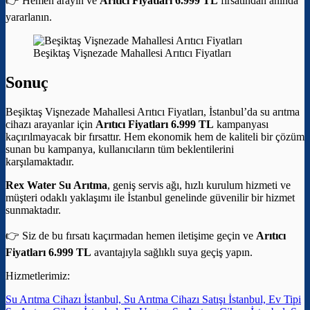
👉 Hemen arayın ve
Arıtıcı Fiyatları 6.999 TL
fırsatından anında
yararlanın.
Beşiktaş Vişnezade Mahallesi Arıtıcı Fiyatları
Sonuç
Beşiktaş Vişnezade Mahallesi Arıtıcı Fiyatları, İstanbul’da su arıtma
cihazı arayanlar için
Arıtıcı Fiyatları 6.999 TL
kampanyası
kaçırılmayacak bir fırsattır. Hem ekonomik hem de kaliteli bir çözüm
sunan bu kampanya, kullanıcıların tüm beklentilerini
karşılamaktadır.
Rex Water Su Arıtma
, geniş servis ağı, hızlı kurulum hizmeti ve
müşteri odaklı yaklaşımı ile İstanbul genelinde güvenilir bir hizmet
sunmaktadır.
👉 Siz de bu fırsatı kaçırmadan hemen iletişime geçin ve
Arıtıcı
Fiyatları 6.999 TL
avantajıyla sağlıklı suya geçiş yapın.
Hizmetlerimiz:
Su Arıtma Cihazı İstanbul, Su Arıtma Cihazı Satışı İstanbul, Ev Tipi