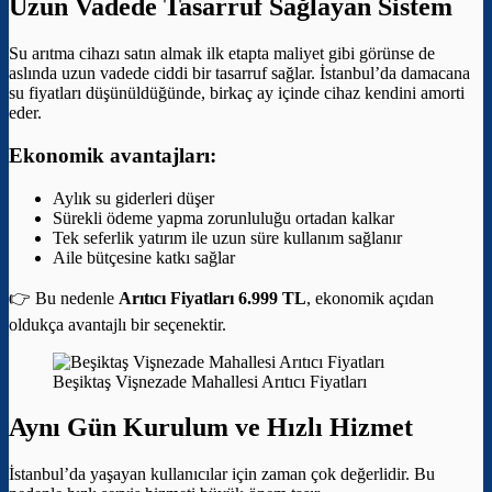
Uzun Vadede Tasarruf Sağlayan Sistem
Su arıtma cihazı satın almak ilk etapta maliyet gibi görünse de
aslında uzun vadede ciddi bir tasarruf sağlar. İstanbul’da damacana
su fiyatları düşünüldüğünde, birkaç ay içinde cihaz kendini amorti
eder.
Ekonomik avantajları:
Aylık su giderleri düşer
Sürekli ödeme yapma zorunluluğu ortadan kalkar
Tek seferlik yatırım ile uzun süre kullanım sağlanır
Aile bütçesine katkı sağlar
👉 Bu nedenle
Arıtıcı Fiyatları 6.999 TL
, ekonomik açıdan
oldukça avantajlı bir seçenektir.
Beşiktaş Vişnezade Mahallesi Arıtıcı Fiyatları
Aynı Gün Kurulum ve Hızlı Hizmet
İstanbul’da yaşayan kullanıcılar için zaman çok değerlidir. Bu