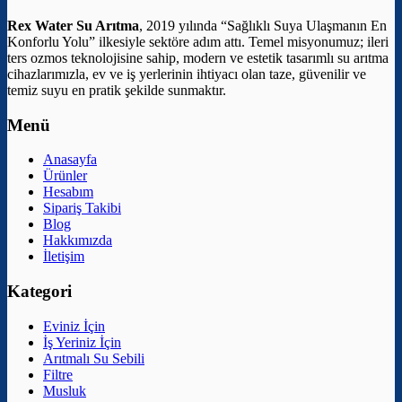
Rex Water Su Arıtma
, 2019 yılında “Sağlıklı Suya Ulaşmanın En
Konforlu Yolu” ilkesiyle sektöre adım attı. Temel misyonumuz; ileri
ters ozmos teknolojisine sahip, modern ve estetik tasarımlı su arıtma
cihazlarımızla, ev ve iş yerlerinin ihtiyacı olan taze, güvenilir ve
temiz suyu en pratik şekilde sunmaktır.
Menü
Anasayfa
Ürünler
Hesabım
Sipariş Takibi
Blog
Hakkımızda
İletişim
Kategori
Eviniz İçin
İş Yeriniz İçin
Arıtmalı Su Sebili
Filtre
Musluk