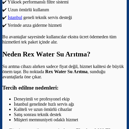
✔️ Yüksek performanslı filtre sistemi
✔️ Uzun ömürlü kullanım
✔️
İstanbul
geneli teknik servis desteği
✔️ Yerinde arıza giderme hizmeti
Bu avantajlar sayesinde kullanıcılar ekstra ücret ödemeden tüm
hizmetleri tek paket içinde alır.
Neden Rex Water Su Arıtma?
Su arıtma cihazı alırken sadece fiyat değil, hizmet kalitesi de büyük
önem taşır. Bu noktada
Rex Water Su Arıtma
, sunduğu
avantajlarla öne çıkar.
Tercih edilme nedenleri:
Deneyimli ve profesyonel ekip
İstanbul genelinde hızlı servis ağı
Kaliteli ve uzun ömürlü cihazlar
Satış sonrası teknik destek
Müşteri memnuniyeti odaklı hizmet