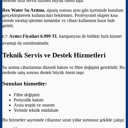
nedenle hızlı servis hizmeti büyük önem taşır.
Rex Water Su Arıtma
, sipariş sonrası aynı gün içerisinde kurulum
gerçekleştirerek kullanıcıları bekletmez. Profesyonel ekipler kısa
sürede montaj işlemini tamamlar ve cihazı kullanıma hazır hale
getirir.
👉
Arıtıcı Fiyatları 6.999 TL
kampanyası ile birlikte hızlı hizmet
avantajı da sunulmaktadır.
Teknik Servis ve Destek Hizmetleri
Su arıtma cihazlarının düzenli bakım ve filtre değişimi gereklidir. Bu
nedenle satış sonrası destek büyük önem taşır.
Sunulan hizmetler:
Filtre değişimi
Periyodik bakım
Arıza tespiti ve onarım
Yerinde teknik müdahale
Bu hizmetler sayesinde cihazınız uzun yıllar sorunsuz şekilde çalışır.