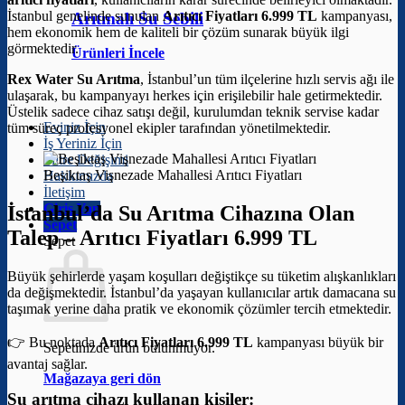
İstanbul genelinde sunulan
Arıtıcı Fiyatları 6.999 TL
kampanyası,
Arıtmalı Su Sebili
hem ekonomik hem de kaliteli bir çözüm sunarak büyük ilgi
görmektedir.
Ürünleri İncele
Rex Water Su Arıtma
, İstanbul’un tüm ilçelerine hızlı servis ağı ile
ulaşarak, bu kampanyayı herkes için erişilebilir hale getirmektedir.
Üstelik sadece cihaz satışı değil, kurulumdan teknik servise kadar
Eviniz İçin
tüm süreç profesyonel ekipler tarafından yönetilmektedir.
İş Yeriniz İçin
Filtre Değişimi
Beşiktaş Vişnezade Mahallesi Arıtıcı Fiyatları
Hakkımızda
İletişim
Giriş Yap
İstanbul’da Su Arıtma Cihazına Olan
Sepet
Talep –
Arıtıcı Fiyatları 6.999 TL
Sepet
Büyük şehirlerde yaşam koşulları değiştikçe su tüketim alışkanlıkları
da değişmektedir. İstanbul’da yaşayan kullanıcılar artık damacana su
taşımak yerine daha pratik ve ekonomik çözümler tercih etmektedir.
👉 Bu noktada
Arıtıcı Fiyatları 6.999 TL
kampanyası büyük bir
Sepetinizde ürün bulunmuyor.
avantaj sağlar.
Mağazaya geri dön
Su arıtma cihazı kullanan kişiler: