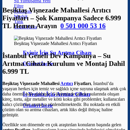
Su Yumuşatma
Filtre
Beşiktaş Vişnezade Mahallesi Arıtıcı
Membran
Musluk
Fiyatları – Şok Kampanya Sadece 6.999
Tank
TL Hemen Arayın
0 501 000 53 16
Yedek Parça
Beşiktaş Vişnezade Mahallesi Arıtıcı Fiyatları
Eviniz İçin Su Arıtma Cihazı
İstanbul Geneli Dev Kampanya – Su
Arıtma Cihazı Kurulum ve Montaj Dahil
Ürünleri İncele
6.999 TL
Beşiktaş Vişnezade Mahallesi
Arıtıcı
Fiyatları
, İstanbul’da
yaşayan herkes için temiz ve sağlıklı içme suyuna ulaşmak artık çok
İş Yeriniz İçin Arıtma Cihazı
daha önemli hale gelmiştir. Günümüzde şebeke sularında oluşan
kireç, tortu, ağır metaller ve kötü koku gibi problemler, kullanıcıları
kalıcı çözümler aramaya yönlendirmektedir. Bu noktada en etkili
Ürünleri İncele
çözüm olan su arıtma cihazları, artık lüks değil ihtiyaç haline
gelmiştir.
Özellikle son dönemde en çok araştırılan konuların başında gelen
arıtıcı fiyatları
, kullanıcıların karar sürecinde belirleyici olmaktadır.