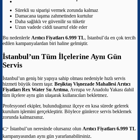
Sürekli su siparişi vermek zorunda kalmaz
Damacana taşıma zahmetinden kurtulur
Daha sağlıklı ve güvenilir su tüketir
Uzun vadede ciddi tasarruf elde eder
Bu nedenlerle
Arıtıcı Fiyatları 6.999 TL
, İstanbul’da en çok tercih
edilen kampanyalardan biri haline gelmiştir.
İstanbul’un Tüm İlçelerine Aynı Gün
Servis
İstanbul’un geniş bir yapıya sahip olması nedeniyle hızlı servis
hizmeti büyük önem taşır.
Beşiktaş Vişnezade Mahallesi Arıtıcı
Fiyatları
Rex Water Su Arıtma
, Avrupa ve Anadolu Yakası dahil
tüm ilçelere aynı gün ulaşarak kullanıcıları bekletmez.
Profesyonel ekipler, bulunduğunuz ilçeye en kısa sürede gelerek
kurulum işlemini gerçekleştirir. Böylece günlerce servis beklemek
zorunda kalmazsınız.
👉 İstanbul’un neresinde olursanız olun
Arıtıcı Fiyatları 6.999 TL
kampanyasından aynı gün yararlanabilirsiniz.