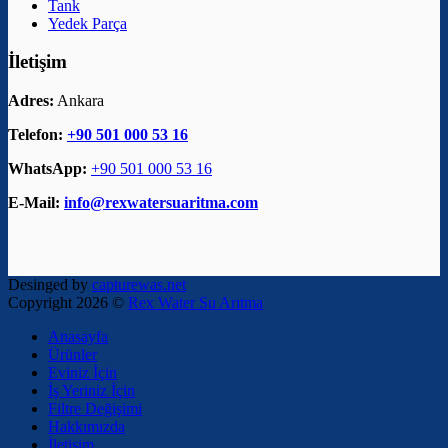
Tank
Yedek Parça
İletişim
Adres:
Ankara
Telefon:
+90 501 000 53 16
WhatsApp:
+90 501 000 53 16
E-Mail:
info@rexwatersuaritma.com
Desinged by
capturewas.net
Copyright 2026 ©
Rex Water Su Arıtma
Anasayfa
Ürünler
Eviniz İçin
İş Yeriniz İçin
Filtre Değişimi
Hakkımızda
İletişim