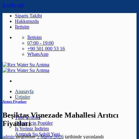
İçeriğe atla
Sipariş Takibi
Hakkımızda
İletişim
İletişim
07:00 - 19:00
+90 501 000 53 16
WhatsApp
Anasayfa
Ürünler
Arıtıcı Fiyatları
Beşiktaş Vişnezade Mahallesi Arıtıcı
Tüm Ürünler
Fiyatları
Eviniz İçin
İş Yeriniz
Arıtmalı Su Sebili
admin
tarafından
5 Mayıs 2026
tarihinde yayınlandı