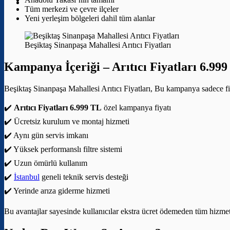
Tüm merkezi ve çevre ilçeler
Yeni yerleşim bölgeleri dahil tüm alanlar
Beşiktaş Sinanpaşa Mahallesi Arıtıcı Fiyatları
Kampanya İçeriği –
Arıtıcı Fiyatları 6.99
Beşiktaş Sinanpaşa Mahallesi Arıtıcı Fiyatları, Bu kampanya sadece fiy
✔️
Arıtıcı Fiyatları 6.999 TL
özel kampanya fiyatı
✔️ Ücretsiz kurulum ve montaj hizmeti
✔️ Aynı gün servis imkanı
✔️ Yüksek performanslı filtre sistemi
✔️ Uzun ömürlü kullanım
✔️
İstanbul
geneli teknik servis desteği
✔️ Yerinde arıza giderme hizmeti
Bu avantajlar sayesinde kullanıcılar ekstra ücret ödemeden tüm hizmetle