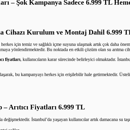
yatları – Şok Kampanya Sadece 6.999 TL He
a Cihazı Kurulum ve Montaj Dahil 6.999 T
 herkes için temiz ve sağlıklı içme suyuna ulaşmak artık çok daha öneml
amaya yönlendirmektedir. Bu noktada en etkili çözüm olan su arıtma cihazl
ıcı fiyatları
, kullanıcıların karar sürecinde belirleyici olmaktadır. İstan
e ulaşarak, bu kampanyayı herkes için erişilebilir hale getirmektedir. Üst
p –
Arıtıcı Fiyatları 6.999 TL
 da değişmektedir. İstanbul’da yaşayan kullanıcılar artık damacana su t