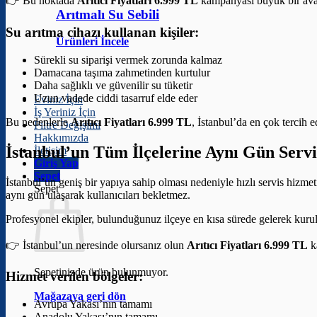
👉 Bu noktada
Arıtıcı Fiyatları 6.999 TL
kampanyası büyük bir avan
Arıtmalı Su Sebili
Su arıtma cihazı kullanan kişiler:
Ürünleri İncele
Sürekli su siparişi vermek zorunda kalmaz
Damacana taşıma zahmetinden kurtulur
Daha sağlıklı ve güvenilir su tüketir
Uzun vadede ciddi tasarruf elde eder
Eviniz İçin
İş Yeriniz İçin
Bu nedenlerle
Arıtıcı Fiyatları 6.999 TL
, İstanbul’da en çok tercih 
Filtre Değişimi
Hakkımızda
İstanbul’un Tüm İlçelerine Aynı Gün Servi
İletişim
Giriş Yap
Sepet
İstanbul’un geniş bir yapıya sahip olması nedeniyle hızlı servis hizme
Sepet
aynı gün ulaşarak kullanıcıları bekletmez.
Profesyonel ekipler, bulunduğunuz ilçeye en kısa sürede gelerek kuru
👉 İstanbul’un neresinde olursanız olun
Arıtıcı Fiyatları 6.999 TL
k
Sepetinizde ürün bulunmuyor.
Hizmet verilen bölgeler:
Mağazaya geri dön
Avrupa Yakası’nın tamamı
Anadolu Yakası’nın tamamı