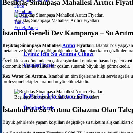
Su Yumuşatma
Beşiktaş Sinanpaşa Mahallesi Arıtıcı Fi
Filtre
Membran
Musluk
Beşiktaş Sinanpaşa Mahallesi Arıtıcı Fiyatları
Tank
Yedek Parça
İstanbul Geneli Dev Kampanya – Su Arıtm
Beşiktaş Sinanpaşa Mahallesi
Arıtıcı
Fiyatları
, İstanbul’da yaşayan
metaller ve kötü koku gibi problemler, kullanıcıları kalıcı çözümler ar
Eviniz İçin Su Arıtma Cihazı
Özellikle son dönemde en çok araştırılan konuların başında gelen
arıt
Ürünleri İncele
ekonomik hem de kaliteli bir çözüm sunarak büyük ilgi görmektedir.
Rex Water Su Arıtma
, İstanbul’un tüm ilçelerine hızlı servis ağı il
profesyonel ekipler tarafından yönetilmektedir.
İş Yeriniz İçin Arıtma Cihazı
Beşiktaş Sinanpaşa Mahallesi Arıtıcı Fiyatları
Ürünleri İncele
İstanbul’da Su Arıtma Cihazına Olan Tale
Büyük şehirlerde yaşam koşulları değiştikçe su tüketim alışkanlıkları