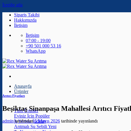
İçeriğe atla
Sipariş Takibi
Hakkımızda
İletişim
İletişim
07:00 - 19:00
+90 501 000 53 16
WhatsApp
Anasayfa
Ürünler
Arıtıcı Fiyatları
Beşiktaş Sinanpaşa Mahallesi Arıtıcı Fiyat
Tüm Ürünler
Eviniz İçin
admin
tarafından
5 Mayıs 2026
tarihinde yayınlandı
İş Yeriniz
Arıtmalı Su Sebili