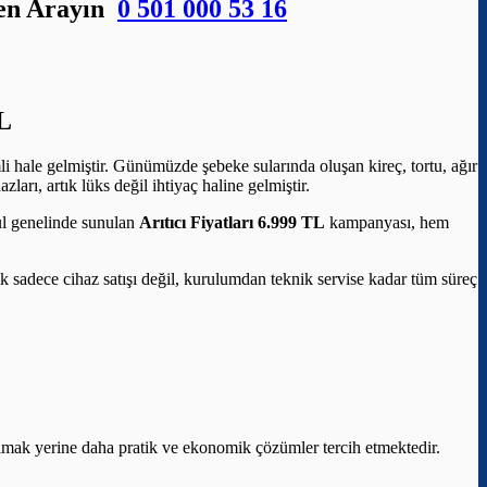
men Arayın
0 501 000 53 16
L
i hale gelmiştir. Günümüzde şebeke sularında oluşan kireç, tortu, ağır
arı, artık lüks değil ihtiyaç haline gelmiştir.
bul genelinde sunulan
Arıtıcı Fiyatları 6.999 TL
kampanyası, hem
elik sadece cihaz satışı değil, kurulumdan teknik servise kadar tüm süreç
aşımak yerine daha pratik ve ekonomik çözümler tercih etmektedir.