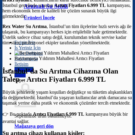
İstanbul genelinde sunulan
Arıtıcı Fiyatları 6.999 TL
kampanyası,
Arıtmalı Su Sebili
hem ekonomik hem de kaliteli bir çözüm sunarak büyük ilgi
görmektedir.
Ürünleri İncele
Rex Water Su Arıtma
, İstanbul’un tüm ilçelerine hızlı servis ağı ile
ulaşarak, bu kampanyayı herkes için erişilebilir hale getirmektedir.
Üstelik sadece cihaz satışı değil, kurulumdan teknik servise kadar
Eviniz İçin
tüm süreç profesyonel ekipler tarafından yönetilmektedir.
İş Yeriniz İçin
Filtre Değişimi
Bayrampaşa Yıldırım Mahallesi Arıtıcı Fiyatları
Hakkımızda
İletişim
Giriş Yap
İstanbul’da Su Arıtma Cihazına Olan
Sepet
Talep –
Arıtıcı Fiyatları 6.999 TL
Sepet
Büyük şehirlerde yaşam koşulları değiştikçe su tüketim alışkanlıkları
da değişmektedir. İstanbul’da yaşayan kullanıcılar artık damacana su
taşımak yerine daha pratik ve ekonomik çözümler tercih etmektedir.
👉 Bu noktada
Arıtıcı Fiyatları 6.999 TL
kampanyası büyük bir
Sepetinizde ürün bulunmuyor.
avantaj sağlar.
Mağazaya geri dön
Su arıtma cihazı kullanan kişiler: