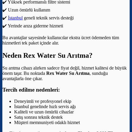
✔️ Yüksek performanslı filtre sistemi
✔️ Uzun ömürlü kullanım
✔️
İstanbul
geneli teknik servis desteği
✔️ Yerinde arıza giderme hizmeti
Bu avantajlar sayesinde kullanıcılar ekstra ücret ödemeden tüm
hizmetleri tek paket içinde alır.
Neden Rex Water Su Arıtma?
Su arıtma cihazı alırken sadece fiyat değil, hizmet kalitesi de büyük
önem taşır. Bu noktada
Rex Water Su Arıtma
, sunduğu
avantajlarla öne çıkar.
Tercih edilme nedenleri:
Deneyimli ve profesyonel ekip
İstanbul genelinde hızlı servis ağı
Kaliteli ve uzun ömürlü cihazlar
Satış sonrası teknik destek
Müşteri memnuniyeti odaklı hizmet