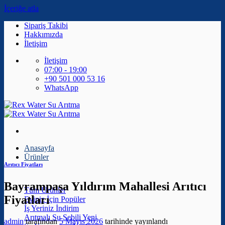
İçeriğe atla
Sipariş Takibi
Hakkımızda
İletişim
İletişim
07:00 - 19:00
+90 501 000 53 16
WhatsApp
Anasayfa
Ürünler
Arıtıcı Fiyatları
Bayrampaşa Yıldırım Mahallesi Arıtıcı
Tüm Ürünler
Fiyatları
Eviniz İçin
İş Yeriniz
Arıtmalı Su Sebili
admin
tarafından
5 Mayıs 2026
tarihinde yayınlandı