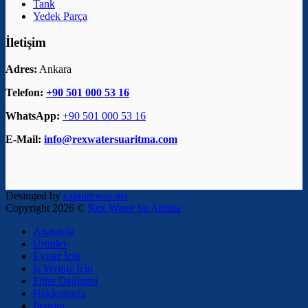
Tank
Yedek Parça
İletişim
Adres:
Ankara
Telefon:
+90 501 000 53 16
WhatsApp:
+90 501 000 53 16
E-Mail:
info@rexwatersuaritma.com
Desinged by
capturewas.net
Copyright 2026 ©
Rex Water Su Arıtma
Anasayfa
Ürünler
Eviniz İçin
İş Yeriniz İçin
Filtre Değişimi
Hakkımızda
İletişim