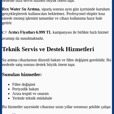
nedenle hızlı servis hizmeti büyük önem taşır.
Rex Water Su Arıtma
, sipariş sonrası aynı gün içerisinde kurulum
gerçekleştirerek kullanıcıları bekletmez. Profesyonel ekipler kısa
sürede montaj işlemini tamamlar ve cihazı kullanıma hazır hale
getirir.
👉
Arıtıcı Fiyatları 6.999 TL
kampanyası ile birlikte hızlı hizmet
avantajı da sunulmaktadır.
Teknik Servis ve Destek Hizmetleri
Su arıtma cihazlarının düzenli bakım ve filtre değişimi gereklidir. Bu
nedenle satış sonrası destek büyük önem taşır.
Sunulan hizmetler:
Filtre değişimi
Periyodik bakım
Arıza tespiti ve onarım
Yerinde teknik müdahale
Bu hizmetler sayesinde cihazınız uzun yıllar sorunsuz şekilde çalışır.