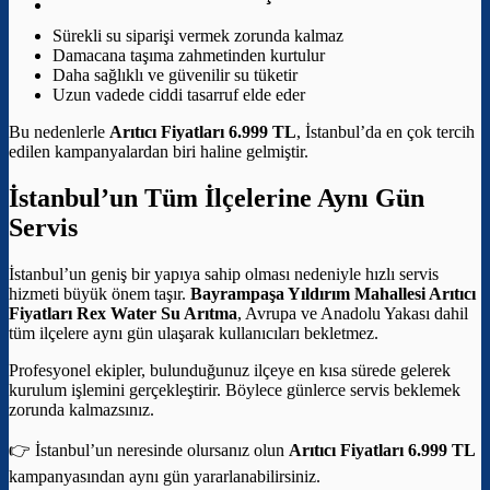
Sürekli su siparişi vermek zorunda kalmaz
Damacana taşıma zahmetinden kurtulur
Daha sağlıklı ve güvenilir su tüketir
Uzun vadede ciddi tasarruf elde eder
Bu nedenlerle
Arıtıcı Fiyatları 6.999 TL
, İstanbul’da en çok tercih
edilen kampanyalardan biri haline gelmiştir.
İstanbul’un Tüm İlçelerine Aynı Gün
Servis
İstanbul’un geniş bir yapıya sahip olması nedeniyle hızlı servis
hizmeti büyük önem taşır.
Bayrampaşa Yıldırım Mahallesi Arıtıcı
Fiyatları
Rex Water Su Arıtma
, Avrupa ve Anadolu Yakası dahil
tüm ilçelere aynı gün ulaşarak kullanıcıları bekletmez.
Profesyonel ekipler, bulunduğunuz ilçeye en kısa sürede gelerek
kurulum işlemini gerçekleştirir. Böylece günlerce servis beklemek
zorunda kalmazsınız.
👉 İstanbul’un neresinde olursanız olun
Arıtıcı Fiyatları 6.999 TL
kampanyasından aynı gün yararlanabilirsiniz.