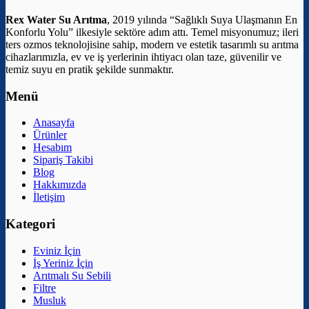
Rex Water Su Arıtma
, 2019 yılında “Sağlıklı Suya Ulaşmanın En
Konforlu Yolu” ilkesiyle sektöre adım attı. Temel misyonumuz; ileri
ters ozmos teknolojisine sahip, modern ve estetik tasarımlı su arıtma
cihazlarımızla, ev ve iş yerlerinin ihtiyacı olan taze, güvenilir ve
temiz suyu en pratik şekilde sunmaktır.
Menü
Anasayfa
Ürünler
Hesabım
Sipariş Takibi
Blog
Hakkımızda
İletişim
Kategori
Eviniz İçin
İş Yeriniz İçin
Arıtmalı Su Sebili
Filtre
Musluk