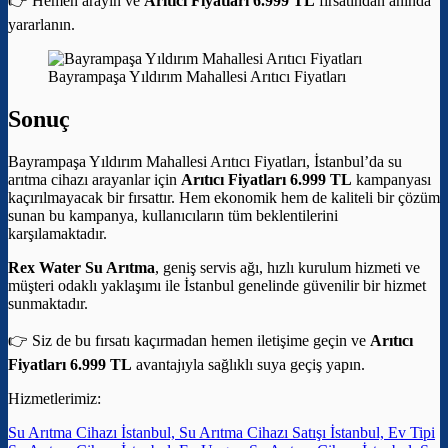
👉 Hemen arayın ve
Arıtıcı Fiyatları 6.999 TL
fırsatından anında
yararlanın.
Bayrampaşa Yıldırım Mahallesi Arıtıcı Fiyatları
Sonuç
Bayrampaşa Yıldırım Mahallesi Arıtıcı Fiyatları, İstanbul’da su
arıtma cihazı arayanlar için
Arıtıcı Fiyatları 6.999 TL
kampanyası
kaçırılmayacak bir fırsattır. Hem ekonomik hem de kaliteli bir çözüm
sunan bu kampanya, kullanıcıların tüm beklentilerini
karşılamaktadır.
Rex Water Su Arıtma
, geniş servis ağı, hızlı kurulum hizmeti ve
müşteri odaklı yaklaşımı ile İstanbul genelinde güvenilir bir hizmet
sunmaktadır.
👉 Siz de bu fırsatı kaçırmadan hemen iletişime geçin ve
Arıtıcı
Fiyatları 6.999 TL
avantajıyla sağlıklı suya geçiş yapın.
Hizmetlerimiz:
Su Arıtma Cihazı İstanbul, Su Arıtma Cihazı Satışı İstanbul, Ev Tipi