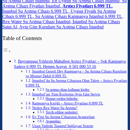
Su Arıtma Cihazı İstanbul, En Uygun Su Arıtma Cihazı İstanbul, Su
Arıtma Cihazı Fiyatları İstanbul,
Arıtıcı Fiyatları 6.999 TL
,
İstanbul Su Arıtma Cihazı 6.999 TL, Uygun Fiyatlı Su Arıtma
Cihazı 6.999 TL, Su Arıtma Cihazı Kampanya İstanbul 6.999 TL,
Rex Water Su Arıtma Cihazı İstanbul, İstanbul Su Arıtma Cihazı
Satın Al, Aynı Gün Kurulum Su Arıtma Cihazı İstanbul
Table of Contents
Bayrampaşa Yıldırım Mahallesi Arıtıcı Fiyatları – Şok Kampanya
Sadece 6.999 TL Hemen Arayın 0 501 000 53 16
İstanbul Geneli Dev Kampanya – Su Arıtma Cihazı Kurulum
ve Montaj Dahil 6.999 TL
İstanbul’da Su Arıtma Cihazına Olan Talep – Arıtıcı Fiyatları
6.999 TL
Su arıtma cihazı kullanan kişiler:
İstanbul’un Tüm İlçelerine Aynı Gün Servis
Hizmet verilen bölgeler:
Kampanya İçeriği – Arıtıcı Fiyatları 6.999 TL
Neden Rex Water Su Arıtma?
Tercih edilme nedenleri:
Ev Tipi Su Arıtma Cihazının Avantajları
Avantajları:
Uzun Vadede Tasarruf Sağlayan Sistem