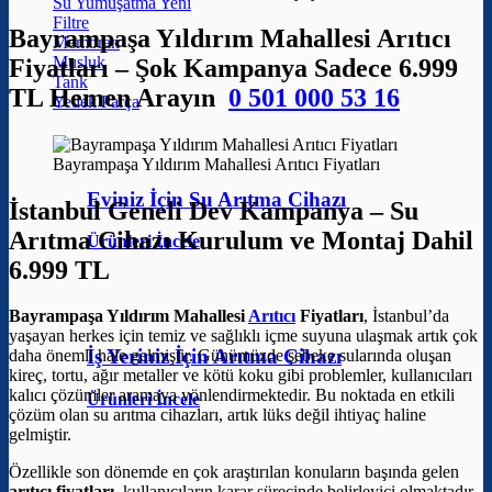
Su Yumuşatma
Filtre
Bayrampaşa Yıldırım Mahallesi Arıtıcı
Membran
Musluk
Fiyatları – Şok Kampanya Sadece 6.999
Tank
TL Hemen Arayın
0 501 000 53 16
Yedek Parça
Bayrampaşa Yıldırım Mahallesi Arıtıcı Fiyatları
Eviniz İçin Su Arıtma Cihazı
İstanbul Geneli Dev Kampanya – Su
Arıtma Cihazı Kurulum ve Montaj Dahil
Ürünleri İncele
6.999 TL
Bayrampaşa Yıldırım Mahallesi
Arıtıcı
Fiyatları
, İstanbul’da
yaşayan herkes için temiz ve sağlıklı içme suyuna ulaşmak artık çok
İş Yeriniz İçin Arıtma Cihazı
daha önemli hale gelmiştir. Günümüzde şebeke sularında oluşan
kireç, tortu, ağır metaller ve kötü koku gibi problemler, kullanıcıları
kalıcı çözümler aramaya yönlendirmektedir. Bu noktada en etkili
Ürünleri İncele
çözüm olan su arıtma cihazları, artık lüks değil ihtiyaç haline
gelmiştir.
Özellikle son dönemde en çok araştırılan konuların başında gelen
arıtıcı fiyatları
, kullanıcıların karar sürecinde belirleyici olmaktadır.