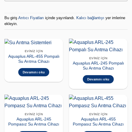
Bu giriş
Arıtıcı Fiyatları
içinde yayınlandı.
Kalıcı bağlantıyı
yer imlerine
ekleyin.
EVINIZ İÇIN
Aquaplus ARL-455 Pompalı
EVINIZ İÇIN
Su Arıtma Cihazı
Aquaplus ARL-245 Pompalı
Su Arıtma Cihazı
Devamını oku
Devamını oku
EVINIZ İÇIN
EVINIZ İÇIN
Aquaplus ARL-245
Aquaplus ARL-455
Pompasız Su Arıtma Cihazı
Pompasız Su Arıtma Cihazı