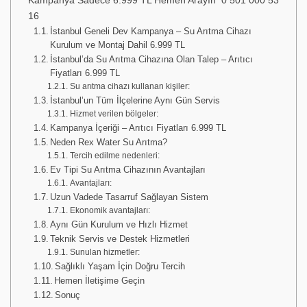
Kampanya Sadece 6.999 TL Hemen Arayın 0 501 000 53
16
İstanbul Geneli Dev Kampanya – Su Arıtma Cihazı
Kurulum ve Montaj Dahil 6.999 TL
İstanbul’da Su Arıtma Cihazına Olan Talep – Arıtıcı
Fiyatları 6.999 TL
Su arıtma cihazı kullanan kişiler:
İstanbul’un Tüm İlçelerine Aynı Gün Servis
Hizmet verilen bölgeler:
Kampanya İçeriği – Arıtıcı Fiyatları 6.999 TL
Neden Rex Water Su Arıtma?
Tercih edilme nedenleri:
Ev Tipi Su Arıtma Cihazının Avantajları
Avantajları:
Uzun Vadede Tasarruf Sağlayan Sistem
Ekonomik avantajları:
Aynı Gün Kurulum ve Hızlı Hizmet
Teknik Servis ve Destek Hizmetleri
Sunulan hizmetler:
Sağlıklı Yaşam İçin Doğru Tercih
Hemen İletişime Geçin
Sonuç