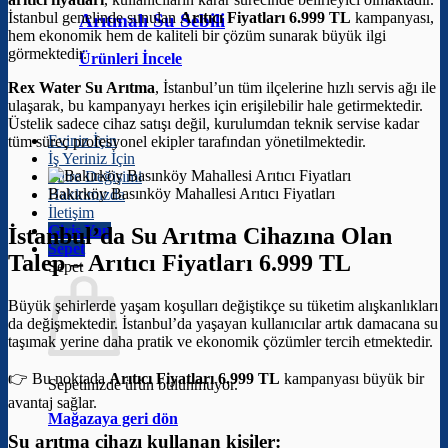
İstanbul genelinde sunulan
Arıtıcı Fiyatları 6.999 TL
kampanyası,
Arıtmalı Su Sebili
hem ekonomik hem de kaliteli bir çözüm sunarak büyük ilgi
görmektedir.
Ürünleri İncele
Rex Water Su Arıtma
, İstanbul’un tüm ilçelerine hızlı servis ağı ile
ulaşarak, bu kampanyayı herkes için erişilebilir hale getirmektedir.
Üstelik sadece cihaz satışı değil, kurulumdan teknik servise kadar
Eviniz İçin
tüm süreç profesyonel ekipler tarafından yönetilmektedir.
İş Yeriniz İçin
Filtre Değişimi
Bakırköy Basınköy Mahallesi Arıtıcı Fiyatları
Hakkımızda
İletişim
Giriş Yap
İstanbul’da Su Arıtma Cihazına Olan
Sepet
Talep –
Arıtıcı Fiyatları 6.999 TL
Sepet
Büyük şehirlerde yaşam koşulları değiştikçe su tüketim alışkanlıkları
da değişmektedir. İstanbul’da yaşayan kullanıcılar artık damacana su
taşımak yerine daha pratik ve ekonomik çözümler tercih etmektedir.
👉 Bu noktada
Arıtıcı Fiyatları 6.999 TL
kampanyası büyük bir
Sepetinizde ürün bulunmuyor.
avantaj sağlar.
Mağazaya geri dön
Su arıtma cihazı kullanan kişiler: