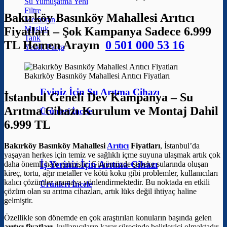
Su Yumuşatma
Filtre
Bakırköy Basınköy Mahallesi Arıtıcı
Membran
Musluk
Fiyatları – Şok Kampanya Sadece 6.999
Tank
TL Hemen Arayın
0 501 000 53 16
Yedek Parça
Bakırköy Basınköy Mahallesi Arıtıcı Fiyatları
Eviniz İçin Su Arıtma Cihazı
İstanbul Geneli Dev Kampanya – Su
Arıtma Cihazı Kurulum ve Montaj Dahil
Ürünleri İncele
6.999 TL
Bakırköy Basınköy Mahallesi
Arıtıcı
Fiyatları
, İstanbul’da
yaşayan herkes için temiz ve sağlıklı içme suyuna ulaşmak artık çok
İş Yeriniz İçin Arıtma Cihazı
daha önemli hale gelmiştir. Günümüzde şebeke sularında oluşan
kireç, tortu, ağır metaller ve kötü koku gibi problemler, kullanıcıları
kalıcı çözümler aramaya yönlendirmektedir. Bu noktada en etkili
Ürünleri İncele
çözüm olan su arıtma cihazları, artık lüks değil ihtiyaç haline
gelmiştir.
Özellikle son dönemde en çok araştırılan konuların başında gelen
arıtıcı fiyatları
, kullanıcıların karar sürecinde belirleyici olmaktadır.