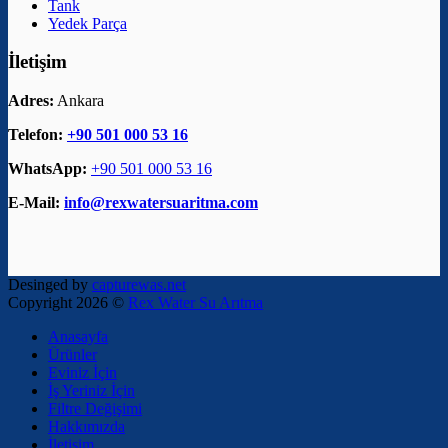
Tank
Yedek Parça
İletişim
Adres:
Ankara
Telefon:
+90 501 000 53 16
WhatsApp:
+90 501 000 53 16
E-Mail:
info@rexwatersuaritma.com
Desinged by
capturewas.net
Copyright 2026 ©
Rex Water Su Arıtma
Anasayfa
Ürünler
Eviniz İçin
İş Yeriniz İçin
Filtre Değişimi
Hakkımızda
İletişim