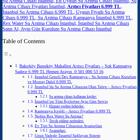
Su Arıtma Cihazı İstanbul, En Uygun Su Arıtma Cihazı İstanbul, Su
Arıtma Cihazı Fiyatları İstanbul,
Arıtıcı Fiyatları 6.999 TL
,
İstanbul Su Arıtma Cihazı 6.999 TL, Uygun Fiyatlı Su Arıtma
Cihazı 6.999 TL, Su Arıtma Cihazı Kampanya İstanbul 6.999 TL,
Rex Water Su Arıtma Cihazı İstanbul, İstanbul Su Arıtma Cihazı
Satın Al, Aynı Gün Kurulum Su Arıtma Cihazı İstanbul
Table of Contents
Bakırköy Basınköy Mahallesi Arıtıcı Fiyatları – Şok Kampanya
Sadece 6.999 TL Hemen Arayın 0 501 000 53 16
İstanbul Geneli Dev Kampanya – Su Arıtma Cihazı Kurulum
ve Montaj Dahil 6.999 TL
İstanbul’da Su Arıtma Cihazına Olan Talep – Arıtıcı Fiyatları
6.999 TL
Su arıtma cihazı kullanan kişiler:
İstanbul’un Tüm İlçelerine Aynı Gün Servis
Hizmet verilen bölgeler:
Kampanya İçeriği – Arıtıcı Fiyatları 6.999 TL
Neden Rex Water Su Arıtma?
Tercih edilme nedenleri:
Ev Tipi Su Arıtma Cihazının Avantajları
Avantajları:
Uzun Vadede Tasarruf Sağlayan Sistem