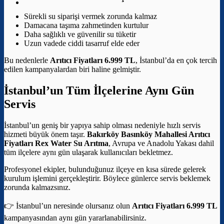
Sürekli su siparişi vermek zorunda kalmaz
Damacana taşıma zahmetinden kurtulur
Daha sağlıklı ve güvenilir su tüketir
Uzun vadede ciddi tasarruf elde eder
Bu nedenlerle
Arıtıcı Fiyatları 6.999 TL
, İstanbul’da en çok tercih
edilen kampanyalardan biri haline gelmiştir.
İstanbul’un Tüm İlçelerine Aynı Gün
Servis
İstanbul’un geniş bir yapıya sahip olması nedeniyle hızlı servis
hizmeti büyük önem taşır.
Bakırköy Basınköy Mahallesi Arıtıcı
Fiyatları
Rex Water Su Arıtma
, Avrupa ve Anadolu Yakası dahil
tüm ilçelere aynı gün ulaşarak kullanıcıları bekletmez.
Profesyonel ekipler, bulunduğunuz ilçeye en kısa sürede gelerek
kurulum işlemini gerçekleştirir. Böylece günlerce servis beklemek
zorunda kalmazsınız.
👉 İstanbul’un neresinde olursanız olun
Arıtıcı Fiyatları 6.999 TL
kampanyasından aynı gün yararlanabilirsiniz.