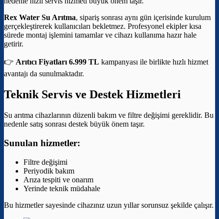
nedenle hızlı servis hizmeti büyük önem taşır.
Rex Water Su Arıtma
, sipariş sonrası aynı gün içerisinde kurulum
gerçekleştirerek kullanıcıları bekletmez. Profesyonel ekipler kısa
sürede montaj işlemini tamamlar ve cihazı kullanıma hazır hale
getirir.
👉
Arıtıcı Fiyatları 6.999 TL
kampanyası ile birlikte hızlı hizmet
avantajı da sunulmaktadır.
Teknik Servis ve Destek Hizmetleri
Su arıtma cihazlarının düzenli bakım ve filtre değişimi gereklidir. Bu
nedenle satış sonrası destek büyük önem taşır.
Sunulan hizmetler:
Filtre değişimi
Periyodik bakım
Arıza tespiti ve onarım
Yerinde teknik müdahale
Bu hizmetler sayesinde cihazınız uzun yıllar sorunsuz şekilde çalışır.