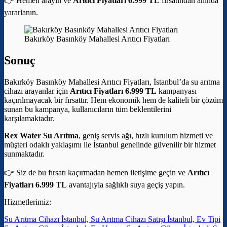
👉 Hemen arayın ve
Arıtıcı Fiyatları 6.999 TL
fırsatından anında
yararlanın.
Bakırköy Basınköy Mahallesi Arıtıcı Fiyatları
Sonuç
Bakırköy Basınköy Mahallesi Arıtıcı Fiyatları, İstanbul’da su arıtma
cihazı arayanlar için
Arıtıcı Fiyatları 6.999 TL
kampanyası
kaçırılmayacak bir fırsattır. Hem ekonomik hem de kaliteli bir çözüm
sunan bu kampanya, kullanıcıların tüm beklentilerini
karşılamaktadır.
Rex Water Su Arıtma
, geniş servis ağı, hızlı kurulum hizmeti ve
müşteri odaklı yaklaşımı ile İstanbul genelinde güvenilir bir hizmet
sunmaktadır.
👉 Siz de bu fırsatı kaçırmadan hemen iletişime geçin ve
Arıtıcı
Fiyatları 6.999 TL
avantajıyla sağlıklı suya geçiş yapın.
Hizmetlerimiz:
Su Arıtma Cihazı İstanbul, Su Arıtma Cihazı Satışı İstanbul, Ev Tipi