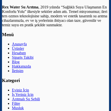
Rex Water Su Arıtma
, 2019 yılında “Sağlıklı Suya Ulaşmanın En
Konforlu Yolu” ilkesiyle sektöre adım attı. Temel misyonumuz; ileri
ters ozmos teknolojisine sahip, modern ve estetik tasarımlı su arıtma
cihazlarımızla, ev ve iş yerlerinin ihtiyacı olan taze, güvenilir ve
temiz suyu en pratik şekilde sunmaktır.
Menü
Anasayfa
Ürünler
Hesabım
Sipariş Takibi
Blog
Hakkımızda
İletişim
Kategori
Eviniz İçin
İş Yeriniz İçin
Arıtmalı Su Sebili
Filtre
Musluk