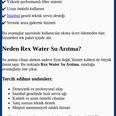
✔️ Yüksek performanslı filtre sistemi
✔️ Uzun ömürlü kullanım
✔️
İstanbul
geneli teknik servis desteği
✔️ Yerinde arıza giderme hizmeti
Bu avantajlar sayesinde kullanıcılar ekstra ücret ödemeden tüm
hizmetleri tek paket içinde alır.
Neden Rex Water Su Arıtma?
Su arıtma cihazı alırken sadece fiyat değil, hizmet kalitesi de büyük
önem taşır. Bu noktada
Rex Water Su Arıtma
, sunduğu
avantajlarla öne çıkar.
Tercih edilme nedenleri:
Deneyimli ve profesyonel ekip
İstanbul genelinde hızlı servis ağı
Kaliteli ve uzun ömürlü cihazlar
Satış sonrası teknik destek
Müşteri memnuniyeti odaklı hizmet