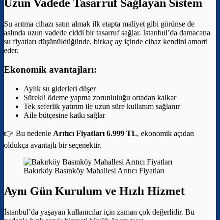
Uzun Vadede Tasarruf Sağlayan Sistem
Su arıtma cihazı satın almak ilk etapta maliyet gibi görünse de
aslında uzun vadede ciddi bir tasarruf sağlar. İstanbul’da damacana
su fiyatları düşünüldüğünde, birkaç ay içinde cihaz kendini amorti
eder.
Ekonomik avantajları:
Aylık su giderleri düşer
Sürekli ödeme yapma zorunluluğu ortadan kalkar
Tek seferlik yatırım ile uzun süre kullanım sağlanır
Aile bütçesine katkı sağlar
👉 Bu nedenle
Arıtıcı Fiyatları 6.999 TL
, ekonomik açıdan
oldukça avantajlı bir seçenektir.
Bakırköy Basınköy Mahallesi Arıtıcı Fiyatları
Aynı Gün Kurulum ve Hızlı Hizmet
İstanbul’da yaşayan kullanıcılar için zaman çok değerlidir. Bu