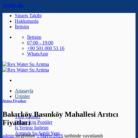
İçeriğe atla
Sipariş Takibi
Hakkımızda
İletişim
İletişim
07:00 - 19:00
+90 501 000 53 16
WhatsApp
Anasayfa
Ürünler
Arıtıcı Fiyatları
Bakırköy Basınköy Mahallesi Arıtıcı
Tüm Ürünler
Fiyatları
Eviniz İçin
İş Yeriniz
Arıtmalı Su Sebili
admin
tarafından
5 Mayıs 2026
tarihinde yayınlandı