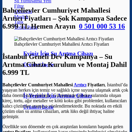
Su Yumuşatma
Filtre
Bahçelievler Cumhuriyet Mahallesi
Membran
Musluk
Arıtıcı Fiyatları – Şok Kampanya Sadece
Tank
6.999 TL Hemen Arayın
0 501 000 53 16
Yedek Parça
Bahçelievler Cumhuriyet Mahallesi Arıtıcı Fiyatları
Eviniz İçin Su Arıtma Cihazı
İstanbul Geneli Dev Kampanya – Su
Arıtma Cihazı Kurulum ve Montaj Dahil
Ürünleri İncele
6.999 TL
Bahçelievler Cumhuriyet Mahallesi
Arıtıcı
Fiyatları
, İstanbul’da
yaşayan herkes için temiz ve sağlıklı içme suyuna ulaşmak artık çok
İş Yeriniz İçin Arıtma Cihazı
daha önemli hale gelmiştir. Günümüzde şebeke sularında oluşan
kireç, tortu, ağır metaller ve kötü koku gibi problemler, kullanıcıları
kalıcı çözümler aramaya yönlendirmektedir. Bu noktada en etkili
Ürünleri İncele
çözüm olan su arıtma cihazları, artık lüks değil ihtiyaç haline
gelmiştir.
Özellikle son dönemde en çok araştırılan konuların başında gelen
arıtıcı fiyatları
, kullanıcıların karar sürecinde belirleyici olmaktadır.