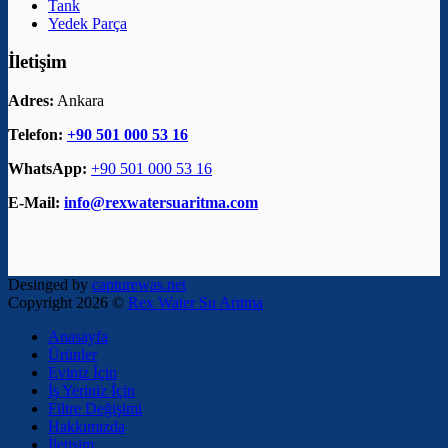
Tank
Yedek Parça
İletişim
Adres:
Ankara
Telefon:
+90 501 000 53 16
WhatsApp:
+90 501 000 53 16
E-Mail:
info@rexwatersuaritma.com
Desinged by
capturewas.net
Copyright 2026 ©
Rex Water Su Arıtma
Anasayfa
Ürünler
Eviniz İçin
İş Yeriniz İçin
Filtre Değişimi
Hakkımızda
İletişim