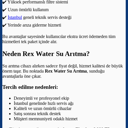
✔️ Yüksek performanslı filtre sistemi
✔️ Uzun ömürlü kullanım
✔️
İstanbul
geneli teknik servis desteği
✔️ Yerinde arıza giderme hizmeti
Bu avantajlar sayesinde kullanıcılar ekstra ücret ödemeden tüm
hizmetleri tek paket içinde alır.
Neden Rex Water Su Arıtma?
Su arıtma cihazı alırken sadece fiyat değil, hizmet kalitesi de büyük
önem taşır. Bu noktada
Rex Water Su Arıtma
, sunduğu
avantajlarla öne çıkar.
Tercih edilme nedenleri:
Deneyimli ve profesyonel ekip
İstanbul genelinde hızlı servis ağı
Kaliteli ve uzun ömürlü cihazlar
Satış sonrası teknik destek
Müşteri memnuniyeti odaklı hizmet