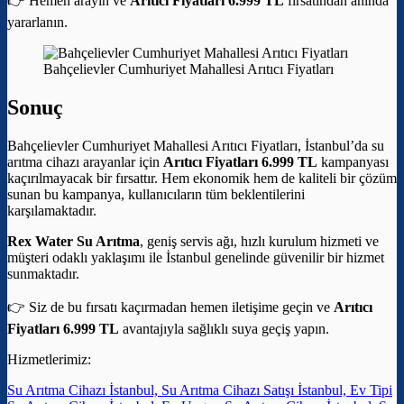
👉 Hemen arayın ve
Arıtıcı Fiyatları 6.999 TL
fırsatından anında
yararlanın.
Bahçelievler Cumhuriyet Mahallesi Arıtıcı Fiyatları
Sonuç
Bahçelievler Cumhuriyet Mahallesi Arıtıcı Fiyatları, İstanbul’da su
arıtma cihazı arayanlar için
Arıtıcı Fiyatları 6.999 TL
kampanyası
kaçırılmayacak bir fırsattır. Hem ekonomik hem de kaliteli bir çözüm
sunan bu kampanya, kullanıcıların tüm beklentilerini
karşılamaktadır.
Rex Water Su Arıtma
, geniş servis ağı, hızlı kurulum hizmeti ve
müşteri odaklı yaklaşımı ile İstanbul genelinde güvenilir bir hizmet
sunmaktadır.
👉 Siz de bu fırsatı kaçırmadan hemen iletişime geçin ve
Arıtıcı
Fiyatları 6.999 TL
avantajıyla sağlıklı suya geçiş yapın.
Hizmetlerimiz:
Su Arıtma Cihazı İstanbul, Su Arıtma Cihazı Satışı İstanbul, Ev Tipi