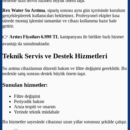
nedenle hızlı servis hizmeti büyük önem taşır.
Rex Water Su Arıtma
, sipariş sonrası aynı gün içerisinde kurulum
gerçekleştirerek kullanıcıları bekletmez. Profesyonel ekipler kısa
sürede montaj işlemini tamamlar ve cihazı kullanıma hazır hale
getirir.
👉
Arıtıcı Fiyatları 6.999 TL
kampanyası ile birlikte hızlı hizmet
avantajı da sunulmaktadır.
Teknik Servis ve Destek Hizmetleri
Su arıtma cihazlarının düzenli bakım ve filtre değişimi gereklidir. Bu
nedenle satış sonrası destek büyük önem taşır.
Sunulan hizmetler:
Filtre değişimi
Periyodik bakım
Arıza tespiti ve onarım
Yerinde teknik müdahale
Bu hizmetler sayesinde cihazınız uzun yıllar sorunsuz şekilde çalışır.