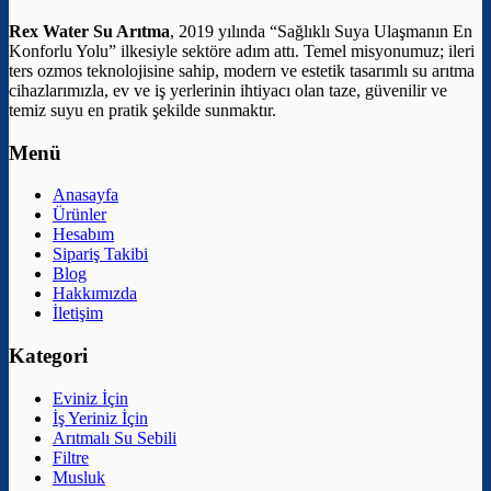
Rex Water Su Arıtma
, 2019 yılında “Sağlıklı Suya Ulaşmanın En
Konforlu Yolu” ilkesiyle sektöre adım attı. Temel misyonumuz; ileri
ters ozmos teknolojisine sahip, modern ve estetik tasarımlı su arıtma
cihazlarımızla, ev ve iş yerlerinin ihtiyacı olan taze, güvenilir ve
temiz suyu en pratik şekilde sunmaktır.
Menü
Anasayfa
Ürünler
Hesabım
Sipariş Takibi
Blog
Hakkımızda
İletişim
Kategori
Eviniz İçin
İş Yeriniz İçin
Arıtmalı Su Sebili
Filtre
Musluk