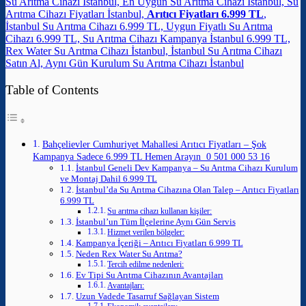
Su Arıtma Cihazı İstanbul, En Uygun Su Arıtma Cihazı İstanbul, Su
Arıtma Cihazı Fiyatları İstanbul,
Arıtıcı Fiyatları 6.999 TL
,
İstanbul Su Arıtma Cihazı 6.999 TL, Uygun Fiyatlı Su Arıtma
Cihazı 6.999 TL, Su Arıtma Cihazı Kampanya İstanbul 6.999 TL,
Rex Water Su Arıtma Cihazı İstanbul, İstanbul Su Arıtma Cihazı
Satın Al, Aynı Gün Kurulum Su Arıtma Cihazı İstanbul
Table of Contents
Bahçelievler Cumhuriyet Mahallesi Arıtıcı Fiyatları – Şok
Kampanya Sadece 6.999 TL Hemen Arayın 0 501 000 53 16
İstanbul Geneli Dev Kampanya – Su Arıtma Cihazı Kurulum
ve Montaj Dahil 6.999 TL
İstanbul’da Su Arıtma Cihazına Olan Talep – Arıtıcı Fiyatları
6.999 TL
Su arıtma cihazı kullanan kişiler:
İstanbul’un Tüm İlçelerine Aynı Gün Servis
Hizmet verilen bölgeler:
Kampanya İçeriği – Arıtıcı Fiyatları 6.999 TL
Neden Rex Water Su Arıtma?
Tercih edilme nedenleri:
Ev Tipi Su Arıtma Cihazının Avantajları
Avantajları:
Uzun Vadede Tasarruf Sağlayan Sistem