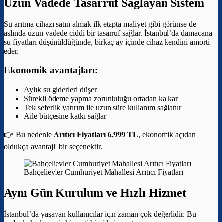
Uzun Vadede Tasarruf Sağlayan Sistem
Su arıtma cihazı satın almak ilk etapta maliyet gibi görünse de
aslında uzun vadede ciddi bir tasarruf sağlar. İstanbul’da damacana
su fiyatları düşünüldüğünde, birkaç ay içinde cihaz kendini amorti
eder.
Ekonomik avantajları:
Aylık su giderleri düşer
Sürekli ödeme yapma zorunluluğu ortadan kalkar
Tek seferlik yatırım ile uzun süre kullanım sağlanır
Aile bütçesine katkı sağlar
👉 Bu nedenle
Arıtıcı Fiyatları 6.999 TL
, ekonomik açıdan
oldukça avantajlı bir seçenektir.
Bahçelievler Cumhuriyet Mahallesi Arıtıcı Fiyatları
Aynı Gün Kurulum ve Hızlı Hizmet
İstanbul’da yaşayan kullanıcılar için zaman çok değerlidir. Bu