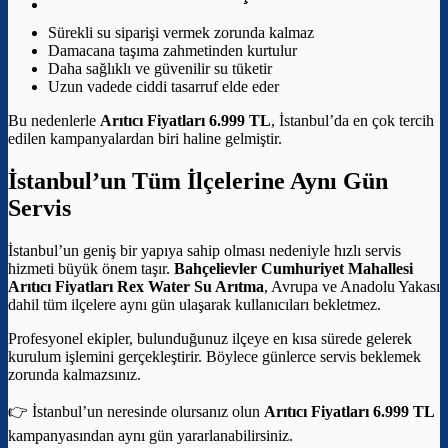
Sürekli su siparişi vermek zorunda kalmaz
Damacana taşıma zahmetinden kurtulur
Daha sağlıklı ve güvenilir su tüketir
Uzun vadede ciddi tasarruf elde eder
Bu nedenlerle
Arıtıcı Fiyatları 6.999 TL
, İstanbul’da en çok tercih
edilen kampanyalardan biri haline gelmiştir.
İstanbul’un Tüm İlçelerine Aynı Gün
Servis
İstanbul’un geniş bir yapıya sahip olması nedeniyle hızlı servis
hizmeti büyük önem taşır.
Bahçelievler Cumhuriyet Mahallesi
Arıtıcı Fiyatları
Rex Water Su Arıtma
, Avrupa ve Anadolu Yakası
dahil tüm ilçelere aynı gün ulaşarak kullanıcıları bekletmez.
Profesyonel ekipler, bulunduğunuz ilçeye en kısa sürede gelerek
kurulum işlemini gerçekleştirir. Böylece günlerce servis beklemek
zorunda kalmazsınız.
👉 İstanbul’un neresinde olursanız olun
Arıtıcı Fiyatları 6.999 TL
kampanyasından aynı gün yararlanabilirsiniz.