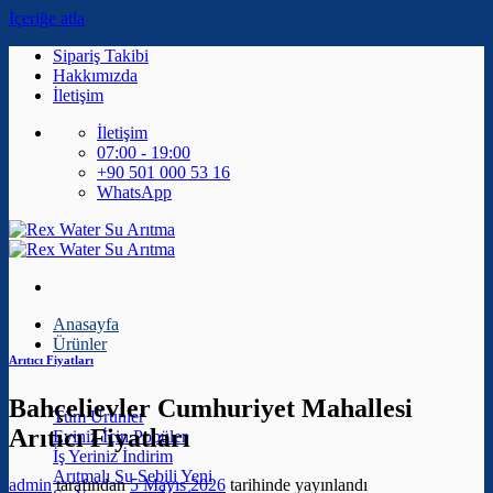
İçeriğe atla
Sipariş Takibi
Hakkımızda
İletişim
İletişim
07:00 - 19:00
+90 501 000 53 16
WhatsApp
Anasayfa
Ürünler
Arıtıcı Fiyatları
Bahçelievler Cumhuriyet Mahallesi
Tüm Ürünler
Arıtıcı Fiyatları
Eviniz İçin
İş Yeriniz
Arıtmalı Su Sebili
admin
tarafından
5 Mayıs 2026
tarihinde yayınlandı