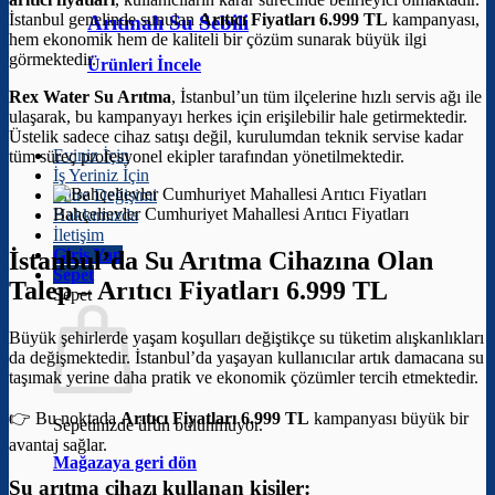
İstanbul genelinde sunulan
Arıtıcı Fiyatları 6.999 TL
kampanyası,
Arıtmalı Su Sebili
hem ekonomik hem de kaliteli bir çözüm sunarak büyük ilgi
görmektedir.
Ürünleri İncele
Rex Water Su Arıtma
, İstanbul’un tüm ilçelerine hızlı servis ağı ile
ulaşarak, bu kampanyayı herkes için erişilebilir hale getirmektedir.
Üstelik sadece cihaz satışı değil, kurulumdan teknik servise kadar
Eviniz İçin
tüm süreç profesyonel ekipler tarafından yönetilmektedir.
İş Yeriniz İçin
Filtre Değişimi
Bahçelievler Cumhuriyet Mahallesi Arıtıcı Fiyatları
Hakkımızda
İletişim
Giriş Yap
İstanbul’da Su Arıtma Cihazına Olan
Sepet
Talep –
Arıtıcı Fiyatları 6.999 TL
Sepet
Büyük şehirlerde yaşam koşulları değiştikçe su tüketim alışkanlıkları
da değişmektedir. İstanbul’da yaşayan kullanıcılar artık damacana su
taşımak yerine daha pratik ve ekonomik çözümler tercih etmektedir.
👉 Bu noktada
Arıtıcı Fiyatları 6.999 TL
kampanyası büyük bir
Sepetinizde ürün bulunmuyor.
avantaj sağlar.
Mağazaya geri dön
Su arıtma cihazı kullanan kişiler: