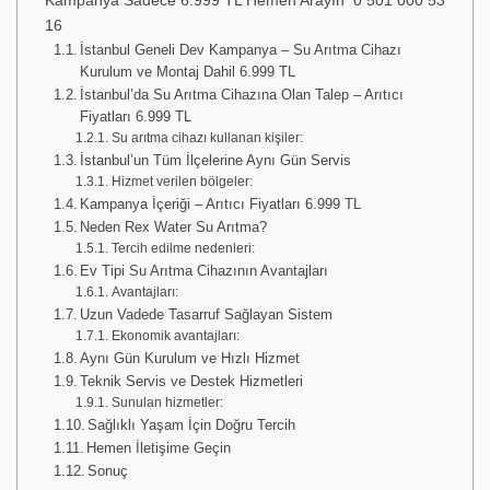
Kampanya Sadece 6.999 TL Hemen Arayın 0 501 000 53
16
İstanbul Geneli Dev Kampanya – Su Arıtma Cihazı
Kurulum ve Montaj Dahil 6.999 TL
İstanbul’da Su Arıtma Cihazına Olan Talep – Arıtıcı
Fiyatları 6.999 TL
Su arıtma cihazı kullanan kişiler:
İstanbul’un Tüm İlçelerine Aynı Gün Servis
Hizmet verilen bölgeler:
Kampanya İçeriği – Arıtıcı Fiyatları 6.999 TL
Neden Rex Water Su Arıtma?
Tercih edilme nedenleri:
Ev Tipi Su Arıtma Cihazının Avantajları
Avantajları:
Uzun Vadede Tasarruf Sağlayan Sistem
Ekonomik avantajları:
Aynı Gün Kurulum ve Hızlı Hizmet
Teknik Servis ve Destek Hizmetleri
Sunulan hizmetler:
Sağlıklı Yaşam İçin Doğru Tercih
Hemen İletişime Geçin
Sonuç