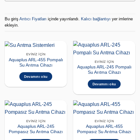
Bu giriş
Arıtıcı Fiyatları
içinde yayınlandı.
Kalıcı bağlantıyı
yer imlerine
ekleyin.
EVINIZ İÇIN
Aquaplus ARL-455 Pompalı
EVINIZ İÇIN
Su Arıtma Cihazı
Aquaplus ARL-245 Pompalı
Su Arıtma Cihazı
Devamını oku
Devamını oku
EVINIZ İÇIN
EVINIZ İÇIN
Aquaplus ARL-245
Aquaplus ARL-455
Pompasız Su Arıtma Cihazı
Pompasız Su Arıtma Cihazı