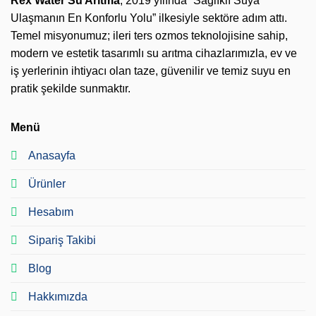
Rex Water Su Arıtma
, 2019 yılında “Sağlıklı Suya
Ulaşmanın En Konforlu Yolu” ilkesiyle sektöre adım attı.
Temel misyonumuz; ileri ters ozmos teknolojisine sahip,
modern ve estetik tasarımlı su arıtma cihazlarımızla, ev ve
iş yerlerinin ihtiyacı olan taze, güvenilir ve temiz suyu en
pratik şekilde sunmaktır.
Menü
Anasayfa
Ürünler
Hesabım
Sipariş Takibi
Blog
Hakkımızda